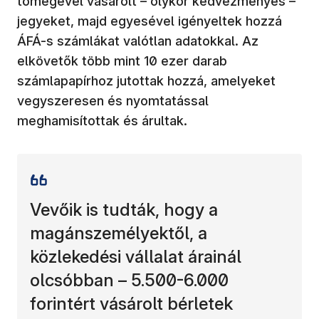
tömegével vásárolt – olykor kedvezményes –
jegyeket, majd egyesével igényeltek hozzá
ÁFÁ-s számlákat valótlan adatokkal. Az
elkövetők több mint 10 ezer darab
számlapapírhoz jutottak hozzá, amelyeket
vegyszeresen és nyomtatással
meghamisítottak és árultak.
Vevőik is tudták, hogy a
magánszemélyektől, a
közlekedési vállalat árainál
olcsóbban – 5.500-6.000
forintért vásárolt bérletek