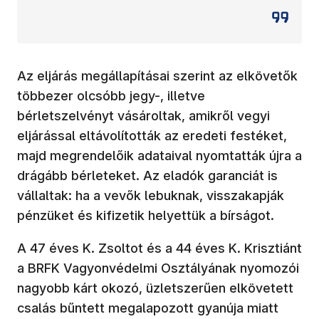
Az eljárás megállapításai szerint az elkövetők
többezer olcsóbb jegy-, illetve
bérletszelvényt vásároltak, amikről vegyi
eljárással eltávolították az eredeti festéket,
majd megrendelőik adataival nyomtatták újra a
drágább bérleteket. Az eladók garanciát is
vállaltak: ha a vevők lebuknak, visszakapják
pénzüket és kifizetik helyettük a bírságot.
A 47 éves K. Zsoltot és a 44 éves K. Krisztiánt
a BRFK Vagyonvédelmi Osztályának nyomozói
nagyobb kárt okozó, üzletszerűen elkövetett
csalás bűntett megalapozott gyanúja miatt