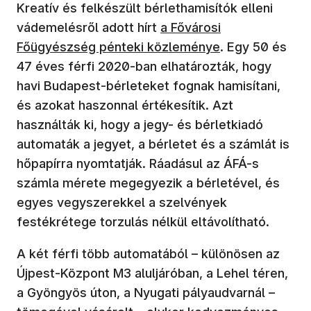
Kreatív és felkészült bérlethamisítók elleni
(új ablakban nyílik meg)
vádemelésről adott hírt
a Fővárosi
Főügyészség pénteki közleménye
. Egy 50 és
47 éves férfi 2020-ban elhatározták, hogy
havi Budapest-bérleteket fognak hamisítani,
és azokat haszonnal értékesítik. Azt
használták ki, hogy a jegy- és bérletkiadó
automaták a jegyet, a bérletet és a számlát is
hőpapírra nyomtatják. Ráadásul az ÁFÁ-s
számla mérete megegyezik a bérletével, és
egyes vegyszerekkel a szelvények
festékrétege torzulás nélkül eltávolítható.
A két férfi több automatából – különösen az
Újpest-Központ M3 aluljáróban, a Lehel téren,
a Gyöngyös úton, a Nyugati pályaudvarnál –