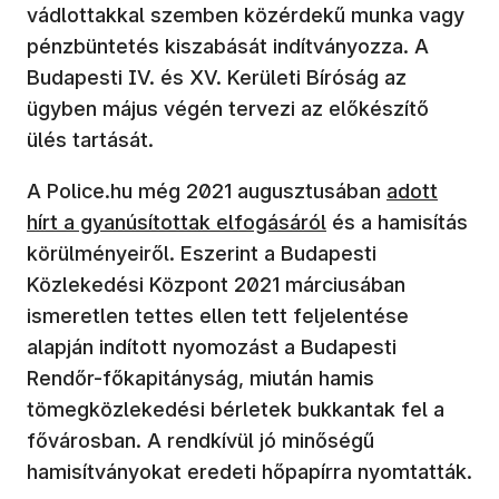
vádlottakkal szemben közérdekű munka vagy
pénzbüntetés kiszabását indítványozza. A
Budapesti IV. és XV. Kerületi Bíróság az
ügyben május végén tervezi az előkészítő
ülés tartását.
(új ablakban
A Police.hu még 2021 augusztusában
adott
hírt a gyanúsítottak elfogásáról
és a hamisítás
körülményeiről. Eszerint a Budapesti
Közlekedési Központ 2021 márciusában
ismeretlen tettes ellen tett feljelentése
alapján indított nyomozást a Budapesti
Rendőr-főkapitányság, miután hamis
tömegközlekedési bérletek bukkantak fel a
fővárosban. A rendkívül jó minőségű
hamisítványokat eredeti hőpapírra nyomtatták.