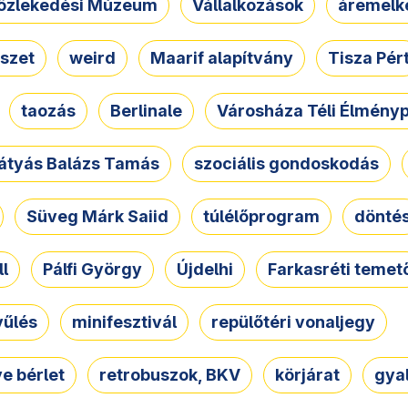
özlekedési Múzeum
Vállalkozások
áremelk
szet
weird
Maarif alapítvány
Tisza Pér
taozás
Berlinale
Városháza Téli Élmény
átyás Balázs Tamás
szociális gondoskodás
Süveg Márk Saiid
túlélőprogram
dönté
ll
Pálfi György
Újdelhi
Farkasréti temet
yűlés
minifesztivál
repülőtéri vonaljegy
e bérlet
retrobuszok, BKV
körjárat
gya