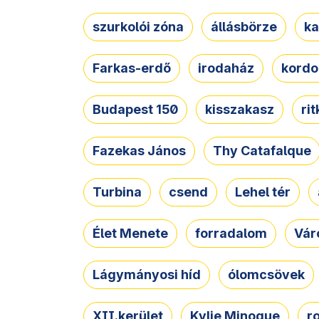
szurkolói zóna
állásbörze
ka
Farkas-erdő
irodaház
kordo
Budapest 150
kisszakasz
ri
Fazekas János
Thy Catafalque
Turbina
csend
Lehel tér
Élet Menete
forradalom
Vár
Lágymányosi híd
ólomcsövek
XII.kerület
Kylie Minogue
r