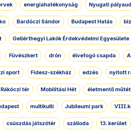
ervek
energiahatékonyság
Nyugati pályau
ko
Bardóczi Sándor
Budapest Hatás
bi
t
Gellérthegyi Lakók Érdekvédelmi Egyesülete
Füvészkert
drón
élvefogó csapda
A
ízi sport
Fidesz-székház
edzés
nyitott 
Rákóczi tér
Mobilitási Hét
életmentő műtét
udapest
multikulti
Jubileumi park
VIII.k
csúszdás játszótér
szálloda
13. kerület