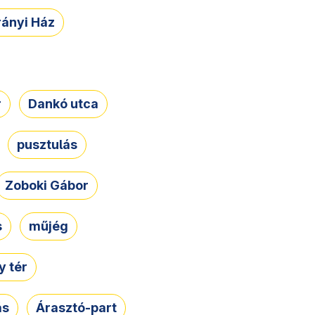
rányi Ház
r
Dankó utca
pusztulás
Zoboki Gábor
s
műjég
 tér
ás
Árasztó-part