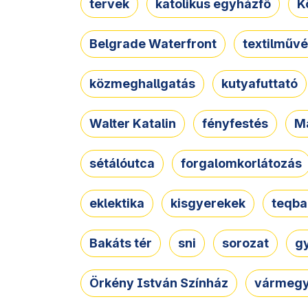
tervek
katolikus egyházfő
K
Belgrade Waterfront
textilművé
közmeghallgatás
kutyafuttató
Walter Katalin
fényfestés
M
sétálóutca
forgalomkorlátozás
eklektika
kisgyerekek
teqba
Bakáts tér
sni
sorozat
g
Örkény István Színház
vármegy