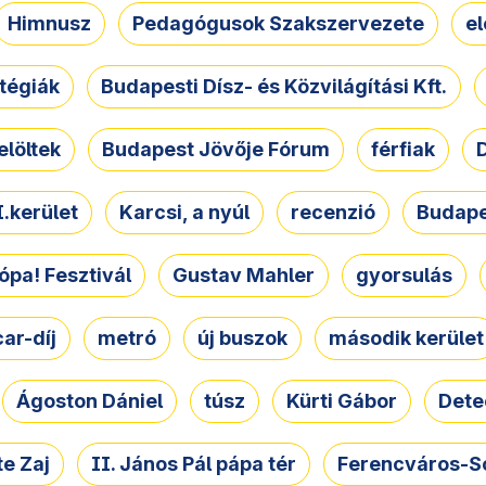
Himnusz
Pedagógusok Szakszervezete
e
atégiák
Budapesti Dísz- és Közvilágítási Kft.
elöltek
Budapest Jövője Fórum
férfiak
D
.kerület
Karcsi, a nyúl
recenzió
Budape
ópa! Fesztivál
Gustav Mahler
gyorsulás
ar-díj
metró
új buszok
második kerület
Ágoston Dániel
túsz
Kürti Gábor
Dete
e Zaj
II. János Pál pápa tér
Ferencváros-S