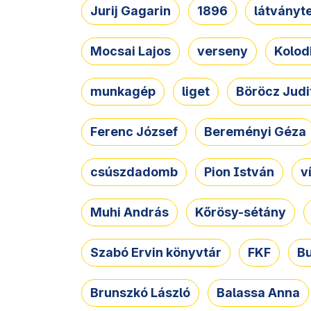
Jurij Gagarin
1896
látványt
Mocsai Lajos
verseny
Kolod
munkagép
liget
Böröcz Judi
Ferenc József
Bereményi Géza
csúszdadomb
Pion István
v
Muhi András
Kőrösy-sétány
Szabó Ervin könyvtár
FKF
B
Brunszkó László
Balassa Anna