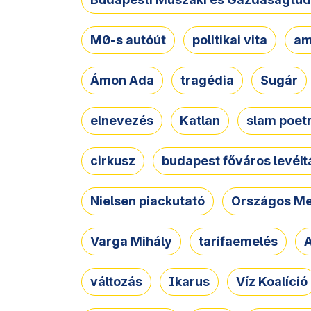
M0-s autóút
politikai vita
am
Ámon Ada
tragédia
Sugár
elnevezés
Katlan
slam poet
cirkusz
budapest főváros levélt
Nielsen piackutató
Országos Me
Varga Mihály
tarifaemelés
A
változás
Ikarus
Víz Koalíció