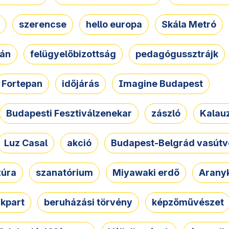
szerencse
hello europa
Skála Metró
zán
felügyelőbizottság
pedagógussztrájk
Fortepan
időjárás
Imagine Budapest
Budapesti Fesztiválzenekar
zászló
Kalau
Luz Casal
akció
Budapest-Belgrád vasútv
zúra
szanatórium
Miyawaki erdő
Arany
akpart
beruházási törvény
képzőművészet