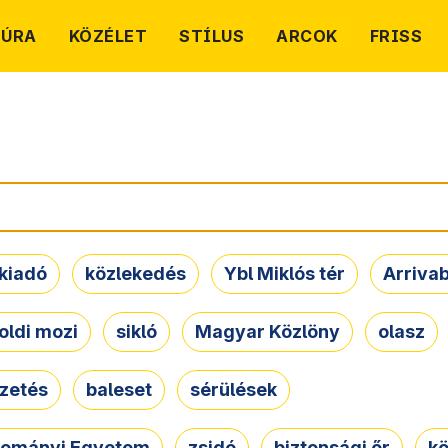
TÚRA
KÖZÉLET
STÍLUS
ARCOK
FRISS
kiadó
közlekedés
Ybl Miklós tér
Arriva
oldi mozi
sikló
Magyar Közlöny
olasz
ezetés
baleset
sérülések
dományi Egyetem
zsidó
biztonsági őr
kö