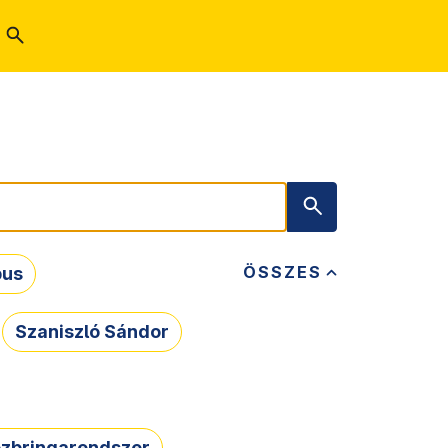
ÖSSZES
bus
Szaniszló Sándor
zbringarendszer