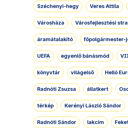
Széchenyi-hegy
Veres Attila
Városháza
Városfejlesztési str
áramátalakító
főpolgármester-j
UEFA
egyenlő bánásmód
VII
könyvtár
világelső
Helló Eur
Radnóti Zsuzsa
állatkert
Osc
térkép
Kerényi László Sándor
Radnóti Sándor
lakcím
Feket