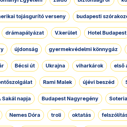
erikai tojásgurító verseny
budapesti szórakoz
drámapályázat
V.kerület
Hotel Budapest
ry
újdonság
gyermekvédelmi könnygáz
ár
Bécsi út
Ukrajna
viharkárok
első 
ntőszolgálat
Rami Malek
újévi beszéd
 Sakál napja
Budapest Nagyregény
Soteri
Nemes Dóra
troli
oktatás
felszólítá