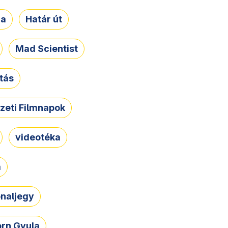
ja
Határ út
Mad Scientist
tás
zeti Filmnapok
videotéka
a
naljegy
rn Gyula