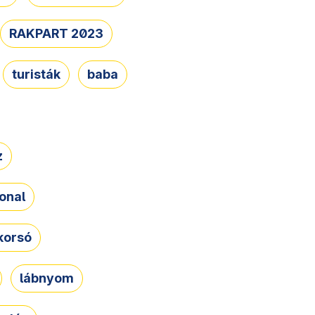
RAKPART 2023
turisták
baba
z
onal
korsó
lábnyom