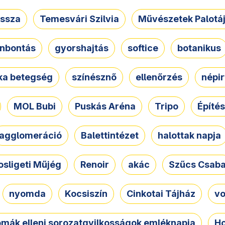
ssza
Temesvári Szilvia
Művészetek Palotá
nbontás
gyorshajtás
softice
botanikus
tka betegség
színésznő
ellenőrzés
népir
MOL Bubi
Puskás Aréna
Tripo
Építés
agglomeráció
Balettintézet
halottak napja
osligeti Műjég
Renoir
akác
Szűcs Csab
nyomda
Kocsiszín
Cinkotai Tájház
vo
omák elleni sorozatgyilkosságok emléknapja
Ho