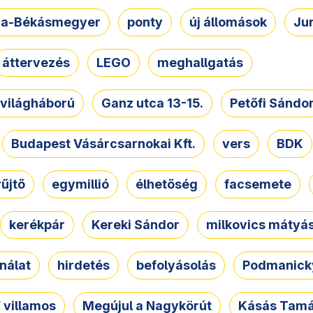
a-Békásmegyer
ponty
új állomások
Ju
áttervezés
LEGO
meghallgatás
. világháború
Ganz utca 13-15.
Petőfi Sándo
Budapest Vásárcsarnokai Kft.
vers
BDK
űjtő
egymillió
élhetőség
facsemete
kerékpár
Kereki Sándor
milkovics mátyá
nálat
hirdetés
befolyásolás
Podmanicky
 villamos
Megújul a Nagykörút
Kásás Tam