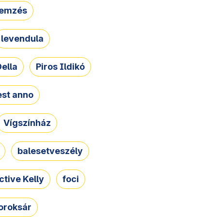
lemzés
levendula
ella
Piros Ildikó
st anno
Vígszínház
balesetveszély
ctive Kelly
foci
oroksár