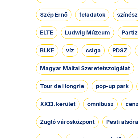
Szép Ernő
feladatok
színész
ELTE
Ludwig Múzeum
Parti
BLKE
víz
csiga
PDSZ
Magyar Máltai Szeretetszolgálat
Tour de Hongrie
pop-up park
XXII. kerület
omnibusz
cen
Zugló városközpont
Pesti alsór