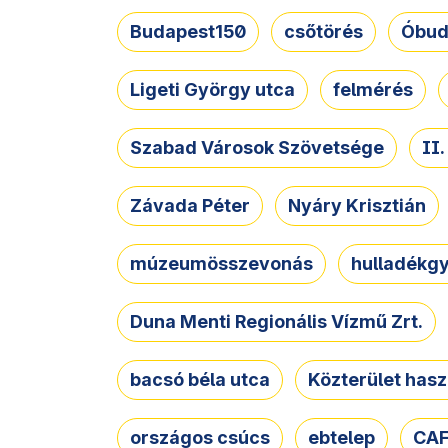
Budapest150
csőtörés
Óbud
Ligeti György utca
felmérés
Szabad Városok Szövetsége
II
Závada Péter
Nyáry Krisztián
múzeumösszevonás
hulladékgy
Duna Menti Regionális Vízmű Zrt.
bacsó béla utca
Közterület hasz
országos csúcs
ebtelep
CAF