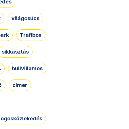
edés
t
világcsúcs
park
Trafibox
sikkasztás
s
bulivillamos
ő
címer
logosközlekedés