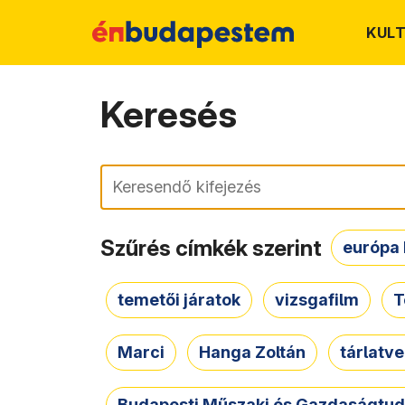
KUL
Keresés
Keresés
Szűrés címkék szerint
európa 
temetői járatok
vizsgafilm
T
Marci
Hanga Zoltán
tárlatv
Budapesti Műszaki és Gazdaságtu