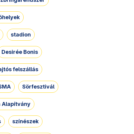
óhelyek
stadion
Desirée Bonis
ajtós felszállás
SMA
Sörfesztivál
a Alapítvány
s
színészek