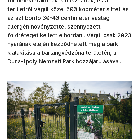
törmeléklerakónak is használták, és a
területről végül közel 500 köbméter sittet és
az azt borító 30-40 centiméter vastag
allergén növényzettel szennyezett
földréteget kellett elhordani. Végül csak 2023
nyarának elején kezdődhetett meg a park
kialakítása a barlangvédzóna területén, a
Duna-Ipoly Nemzeti Park hozzájárulásával.