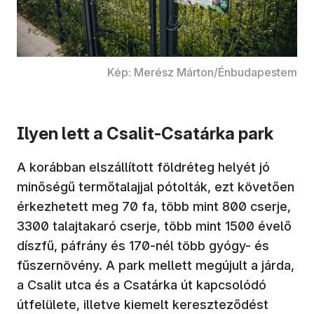
Kép: Merész Márton/Énbudapestem
Ilyen lett a Csalit-Csatárka park
A korábban elszállított földréteg helyét jó
minőségű termőtalajjal pótolták, ezt követően
érkezhetett meg 70 fa, több mint 800 cserje,
3300 talajtakaró cserje, több mint 1500 évelő
díszfű, páfrány és 170-nél több gyógy- és
fűszernövény. A park mellett megújult a járda,
a Csalit utca és a Csatárka út kapcsolódó
útfelülete, illetve kiemelt kereszteződést