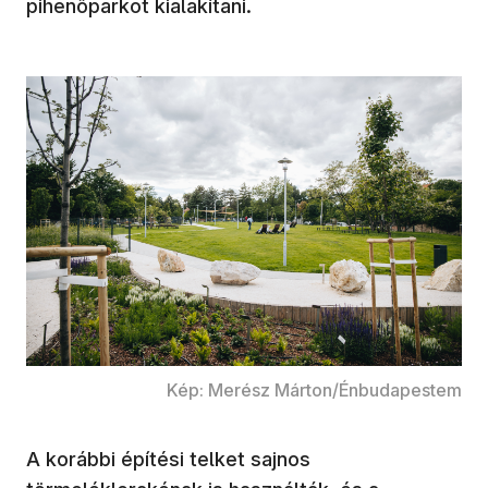
pihenőparkot kialakítani.
Kép: Merész Márton/Énbudapestem
A korábbi építési telket sajnos