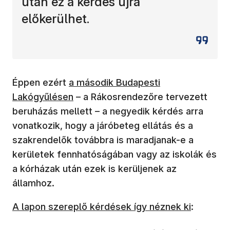
után ez a kérdés újra
előkerülhet.
(új ablakban nyílik meg)
Éppen ezért
a második Budapesti
Lakógyűlésen
– a Rákosrendezőre tervezett
beruházás mellett – a negyedik kérdés arra
vonatkozik, hogy a járóbeteg ellátás és a
szakrendelők továbbra is maradjanak-e a
kerületek fennhatóságában vagy az iskolák és
a kórházak után ezek is kerüljenek az
államhoz.
A lapon szereplő kérdések így néznek ki
: