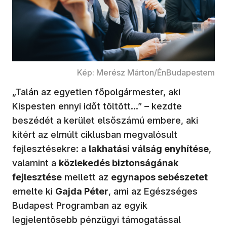
Kép: Merész Márton/ÉnBudapestem
„Talán az egyetlen főpolgármester, aki
Kispesten ennyi időt töltött...” – kezdte
beszédét a kerület elsőszámú embere, aki
kitért az elmúlt ciklusban megvalósult
fejlesztésekre: a
lakhatási válság enyhítése
,
valamint a
közlekedés biztonságának
fejlesztése
mellett az
egynapos sebészetet
emelte ki
Gajda Péter
, ami az Egészséges
Budapest Programban az egyik
legjelentősebb pénzügyi támogatással