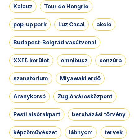
Kalauz
Tour de Hongrie
pop-up park
Luz Casal
akció
Budapest-Belgrád vasútvonal
XXII. kerület
omnibusz
cenzúra
szanatórium
Miyawaki erdő
Aranykorsó
Zugló városközpont
Pesti alsórakpart
beruházási törvény
képzőművészet
lábnyom
tervek