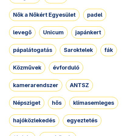
Nők a Nőkért Egyesület
padel
levegő
Unicum
japánkert
pápalátogatás
Saroktelek
fák
Közművek
évforduló
kamerarendszer
ANTSZ
Népsziget
hős
klímasemleges
hajóközlekedés
egyeztetés