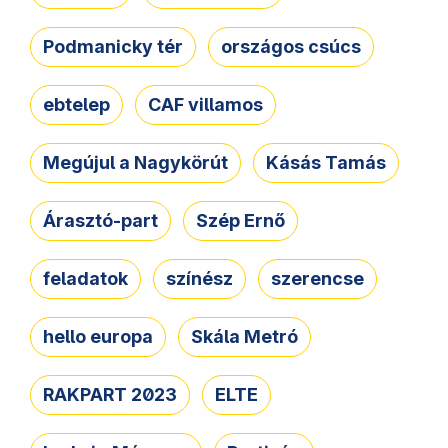
Podmanicky tér
országos csúcs
ebtelep
CAF villamos
Megújul a Nagykörút
Kásás Tamás
Árasztó-part
Szép Ernő
feladatok
színész
szerencse
hello europa
Skála Metró
RAKPART 2023
ELTE