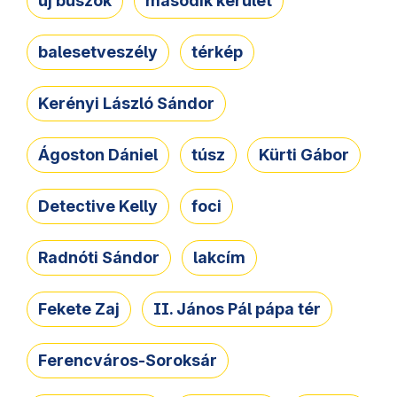
új buszok
második kerület
balesetveszély
térkép
Kerényi László Sándor
Ágoston Dániel
túsz
Kürti Gábor
Detective Kelly
foci
Radnóti Sándor
lakcím
Fekete Zaj
II. János Pál pápa tér
Ferencváros-Soroksár