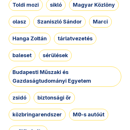
Toldi mozi
sikló
Magyar Közlöny
olasz
Szaniszló Sándor
Marci
Hanga Zoltán
tárlatvezetés
baleset
sérülések
Budapesti Műszaki és
Gazdaságtudományi Egyetem
zsidó
biztonsági őr
közbringarendszer
M0-s autóút