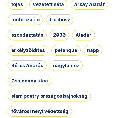
tojás
vezetett séta
Árkay Aladár
motorizáció
trolibusz
szondáztatás
2030
Aladár
erkélyzöldítés
petanque
napp
Béres András
nagylemez
Csalogány utca
slam poetry országos bajnokság
fővárosi helyi védettség