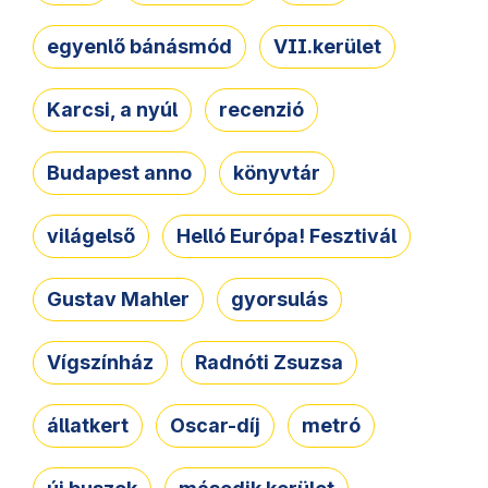
egyenlő bánásmód
VII.kerület
Karcsi, a nyúl
recenzió
Budapest anno
könyvtár
világelső
Helló Európa! Fesztivál
Gustav Mahler
gyorsulás
Vígszínház
Radnóti Zsuzsa
állatkert
Oscar-díj
metró