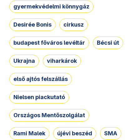
gyermekvédelmi könnygáz
Desirée Bonis
cirkusz
budapest főváros levéltár
Bécsi út
Ukrajna
viharkárok
első ajtós felszállás
Nielsen piackutató
Országos Mentőszolgálat
Rami Malek
újévi beszéd
SMA