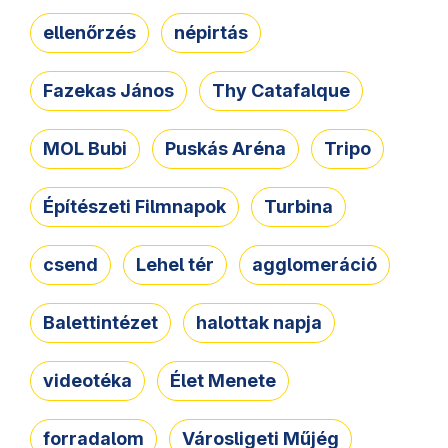
ellenőrzés
népirtás
Fazekas János
Thy Catafalque
MOL Bubi
Puskás Aréna
Tripo
Építészeti Filmnapok
Turbina
csend
Lehel tér
agglomeráció
Balettintézet
halottak napja
videotéka
Élet Menete
forradalom
Városligeti Műjég