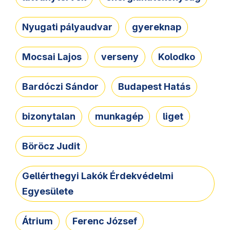
Nyugati pályaudvar
gyereknap
Mocsai Lajos
verseny
Kolodko
Bardóczi Sándor
Budapest Hatás
bizonytalan
munkagép
liget
Böröcz Judit
Gellérthegyi Lakók Érdekvédelmi
Egyesülete
Átrium
Ferenc József