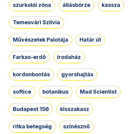
szurkolói zóna
állásbörze
kassza
Temesvári Szilvia
Művészetek Palotája
Határ út
Farkas-erdő
irodaház
kordonbontás
gyorshajtás
softice
botanikus
Mad Scientist
Budapest 150
kisszakasz
ritka betegség
színésznő