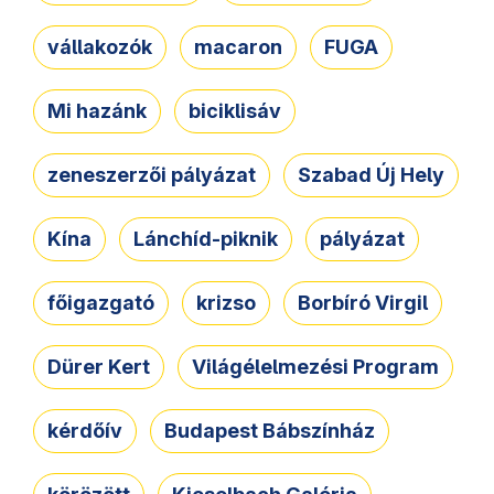
vállakozók
macaron
FUGA
Mi hazánk
biciklisáv
zeneszerzői pályázat
Szabad Új Hely
Kína
Lánchíd-piknik
pályázat
főigazgató
krizso
Borbíró Virgil
Dürer Kert
Világélelmezési Program
kérdőív
Budapest Bábszínház