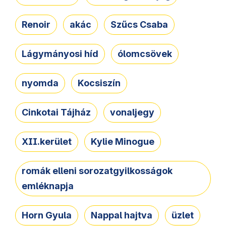
Renoir
akác
Szűcs Csaba
Lágymányosi híd
ólomcsövek
nyomda
Kocsiszín
Cinkotai Tájház
vonaljegy
XII.kerület
Kylie Minogue
romák elleni sorozatgyilkosságok
emléknapja
Horn Gyula
Nappal hajtva
üzlet