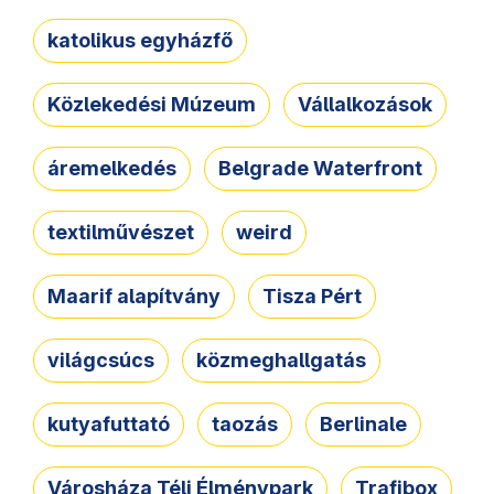
katolikus egyházfő
Közlekedési Múzeum
Vállalkozások
áremelkedés
Belgrade Waterfront
textilművészet
weird
Maarif alapítvány
Tisza Pért
világcsúcs
közmeghallgatás
kutyafuttató
taozás
Berlinale
Városháza Téli Élménypark
Trafibox