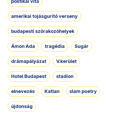
politikai vita
amerikai tojásgurító verseny
budapesti szórakozóhelyek
Ámon Ada
tragédia
Sugár
drámapályázat
V.kerület
Hotel Budapest
stadion
elnevezés
Katlan
slam poetry
újdonság