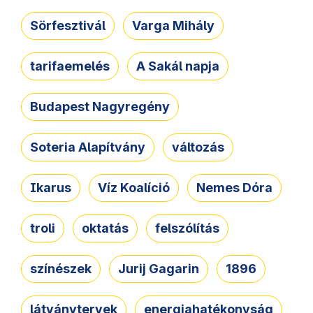
Sörfesztivál
Varga Mihály
tarifaemelés
A Sakál napja
Budapest Nagyregény
Soteria Alapítvány
változás
Ikarus
Víz Koalíció
Nemes Dóra
troli
oktatás
felszólítás
színészek
Jurij Gagarin
1896
látványtervek
energiahatékonyság