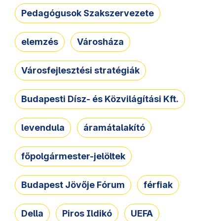
Pedagógusok Szakszervezete
elemzés
Városháza
Városfejlesztési stratégiák
Budapesti Dísz- és Közvilágítási Kft.
levendula
áramátalakító
főpolgármester-jelöltek
Budapest Jövője Fórum
férfiak
Della
Piros Ildikó
UEFA