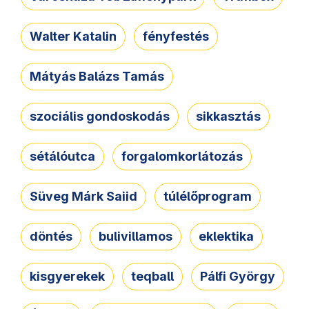
Walter Katalin
fényfestés
Mátyás Balázs Tamás
szociális gondoskodás
sikkasztás
sétálóutca
forgalomkorlátozás
Süveg Márk Saiid
túlélőprogram
döntés
bulivillamos
eklektika
kisgyerekek
teqball
Pálfi György