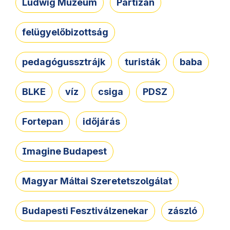
Ludwig Múzeum
Partizán
felügyelőbizottság
pedagógussztrájk
turisták
baba
BLKE
víz
csiga
PDSZ
Fortepan
időjárás
Imagine Budapest
Magyar Máltai Szeretetszolgálat
Budapesti Fesztiválzenekar
zászló