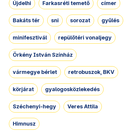
Újdelhi
Farkasréti temető
címer
Bakáts tér
sni
sorozat
gyűlés
minifesztivál
repülőtéri vonaljegy
Örkény István Színház
vármegye bérlet
retrobuszok, BKV
körjárat
gyalogosközlekedés
Széchenyi-hegy
Veres Attila
Himnusz