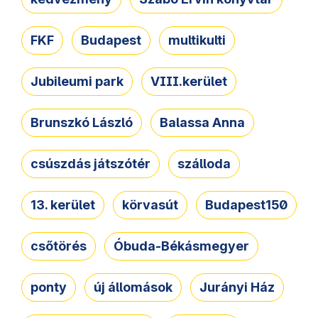
FKF
Budapest
multikulti
Jubileumi park
VIII.kerület
Brunszkó László
Balassa Anna
csúszdás játszótér
szálloda
13. kerület
körvasút
Budapest150
csőtörés
Óbuda-Békásmegyer
ponty
új állomások
Jurányi Ház