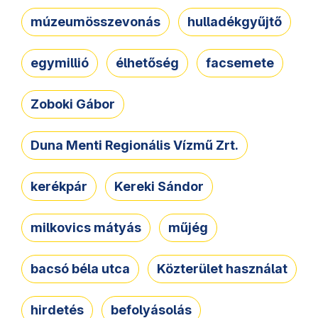
múzeumösszevonás
hulladékgyűjtő
egymillió
élhetőség
facsemete
Zoboki Gábor
Duna Menti Regionális Vízmű Zrt.
kerékpár
Kereki Sándor
milkovics mátyás
műjég
bacsó béla utca
Közterület használat
hirdetés
befolyásolás