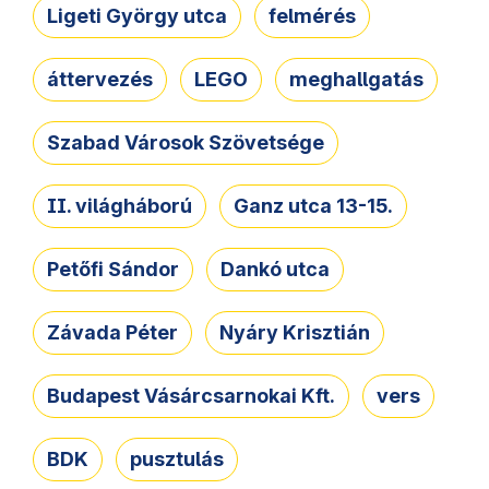
Ligeti György utca
felmérés
áttervezés
LEGO
meghallgatás
Szabad Városok Szövetsége
II. világháború
Ganz utca 13-15.
Petőfi Sándor
Dankó utca
Závada Péter
Nyáry Krisztián
Budapest Vásárcsarnokai Kft.
vers
BDK
pusztulás