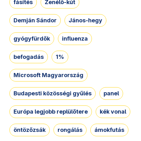
fásítés
Zenélő-kút
Demján Sándor
János-hegy
gyógyfürdők
influenza
befogadás
1%
Microsoft Magyarország
Budapesti közösségi gyűlés
panel
Európa legjobb replülőtere
kék vonal
öntözőzsák
rongálás
ámokfutás