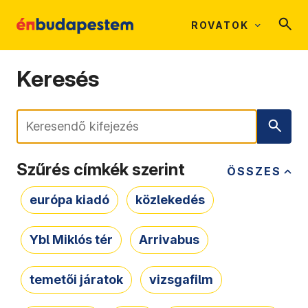
ROVATOK
Keresés
Keresés
Szűrés címkék szerint
ÖSSZES
európa kiadó
közlekedés
Ybl Miklós tér
Arrivabus
temetői járatok
vizsgafilm