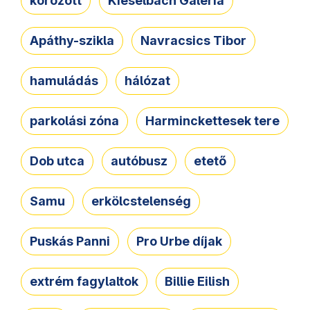
körözött
Kieselbach Galéria
Apáthy-szikla
Navracsics Tibor
hamuládás
hálózat
parkolási zóna
Harminckettesek tere
Dob utca
autóbusz
etető
Samu
erkölcstelenség
Puskás Panni
Pro Urbe díjak
extrém fagylaltok
Billie Eilish