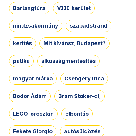
Barlangtúra
VIII. kerület
nindzsakormány
szabadstrand
kerítés
Mit kívánsz, Budapest?
patika
síkosságmentesítés
magyar márka
Csengery utca
Bodor Ádám
Bram Stoker-díj
LEGO-oroszlán
elbontás
Fekete Giorgio
autósüldözés