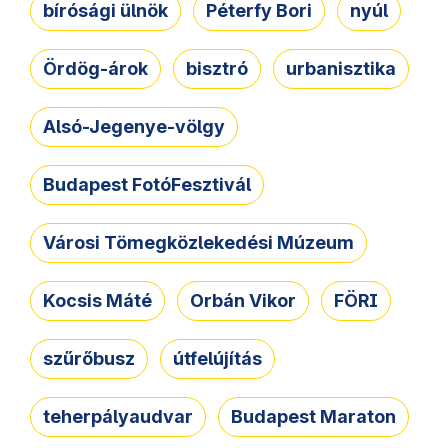
bírósági ülnök
Péterfy Bori
nyúl
Ördög-árok
bisztró
urbanisztika
Alsó-Jegenye-völgy
Budapest FotóFesztivál
Városi Tömegközlekedési Múzeum
Kocsis Máté
Orbán Vikor
FÖRI
szűrőbusz
útfelújítás
teherpályaudvar
Budapest Maraton