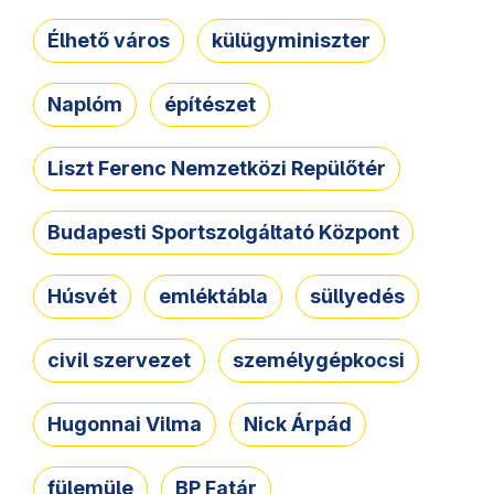
Élhető város
külügyminiszter
Naplóm
építészet
Liszt Ferenc Nemzetközi Repülőtér
Budapesti Sportszolgáltató Központ
Húsvét
emléktábla
süllyedés
civil szervezet
személygépkocsi
Hugonnai Vilma
Nick Árpád
fülemüle
BP Fatár