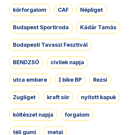
körforgalom
CAF
Népliget
Budapest Sportiroda
Kádár Tamás
Budapesti Tavaszi Fesztivál
BENDZSÓ
civilek napja
utca embere
I bike BP
Rezsi
Zugliget
kraft sör
nyitott kapuk
költészet napja
forgalom
téli gumi
metal