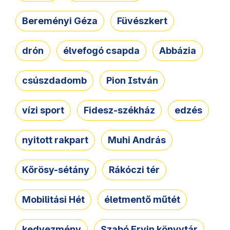
Bereményi Géza
Füvészkert
drón
élvefogó csapda
Abbázia
csúszdadomb
Pion István
vízi sport
Fidesz-székház
edzés
nyitott rakpart
Muhi András
Kőrösy-sétány
Rákóczi tér
Mobilitási Hét
életmentő műtét
kedvezmény
Szabó Ervin könyvtár