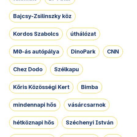
Bajcsy-Zsilinszky köz
Kordos Szabolcs
úthálózat
M0-ás autópálya
DinoPark
CNN
Chez Dodo
Szélkapu
Kőris Közösségi Kert
Bimba
mindennapi hős
vásárcsarnok
hétköznapi hős
Széchenyi István