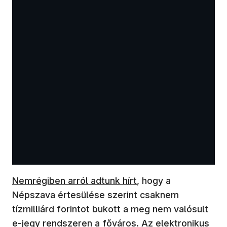
Nemrégiben arról adtunk hírt
, hogy a
Népszava értesülése szerint csaknem
tízmilliárd forintot bukott a meg nem valósult
e-jegy rendszeren a főváros. Az elektronikus