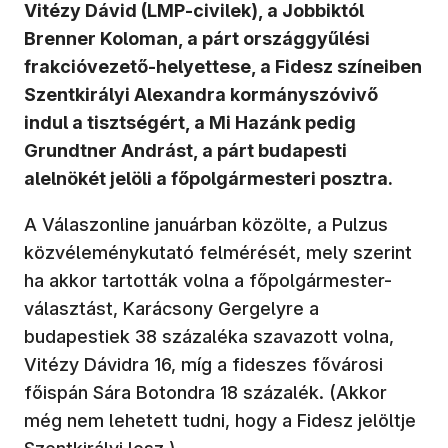
Vitézy Dávid (LMP-civilek), a Jobbiktól
Brenner Koloman, a párt országgyűlési
frakcióvezető-helyettese, a Fidesz színeiben
Szentkirályi Alexandra kormányszóvivő
indul a tisztségért, a Mi Hazánk pedig
Grundtner Andrást, a párt budapesti
alelnökét jelöli a főpolgármesteri posztra.
A Válaszonline januárban közölte, a Pulzus
közvéleménykutató felmérését, mely szerint
ha akkor tartották volna a főpolgármester-
választást, Karácsony Gergelyre a
budapestiek 38 százaléka szavazott volna,
Vitézy Dávidra 16, míg a fideszes fővárosi
főispán Sára Botondra 18 százalék. (Akkor
még nem lehetett tudni, hogy a Fidesz jelöltje