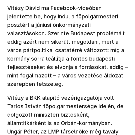
Vitézy Dávid ma Facebook-videóban
jelentette be, hogy indul a főpolgármesteri
posztért a júniusi önkormányzati
választásokon. Szerinte Budapest problémáit
eddig azért nem sikerült megoldani, mert a
város pártpolitikai csatatérré változott: míg a
kormány sorra leállítja a fontos budapesti
fejlesztéseket és elvonja a forrásokat, addig –
mint fogalmazott – a város vezetése áldozat
szerepben tetszeleg.
Vitézy a BKK alapító vezérigazgatója volt
Tarlós István főpolgármestersége idején, de
dolgozott miniszteri biztosként,
államtitkárként is az Orbán-kormányban.
Ungár Péter, az LMP társelnöke még tavaly