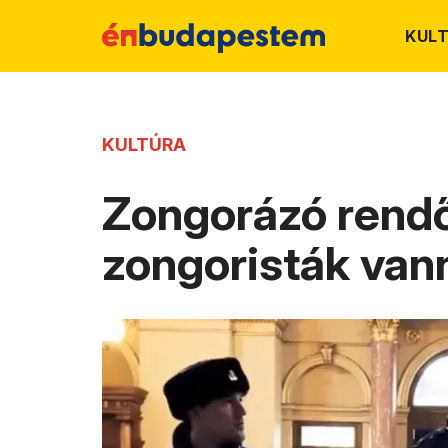
KUL
KULTÚRA
Zongorázó rendő
zongoristák van