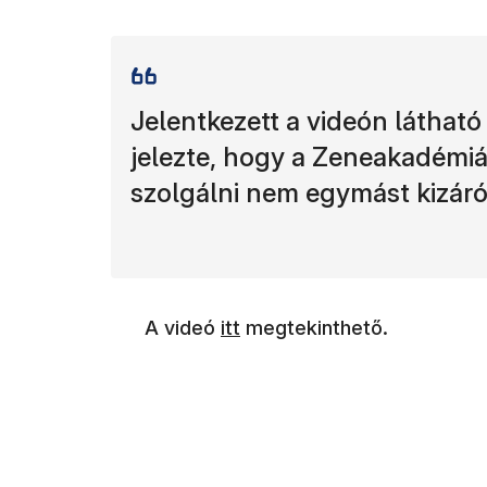
Jelentkezett a videón látható
jelezte, hogy a Zeneakadémiá
szolgálni nem egymást kizáró
(új ablakban nyílik meg)
A videó
itt
megtekinthető.