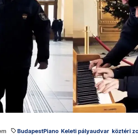
em
BudapestPiano
Keleti pályaudvar
köztéri z