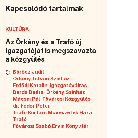
Kapcsolódó tartalmak
KULTÚRA
Az Örkény és a Trafó új
igazgatóját is megszavazta
a közgyűlés
Böröcz Judit
Örkény István Színház
Erdődi Katalin
igazgatóváltás
Barda Beáta
Örkény Színház
Mácsai Pál
Fővárosi Közgyűlés
dr. Fodor Péter
Trafó Kortárs Művészetek Háza
Trafó
Fővárosi Szabó Ervin Könyvtár