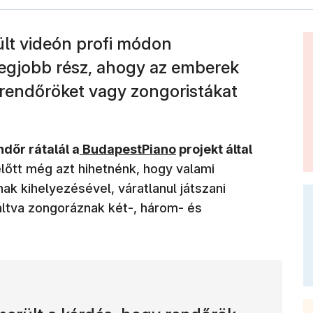
ült videón profi módon
 legjobb rész, ahogy az emberek
 rendőröket vagy zongoristákat
ndőr rátalál a
BudapestPiano
projekt által
előtt még azt hihetnénk, hogy valami
k kihelyezésével, váratlanul játszani
áltva zongoráznak két-, három- és