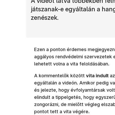
A videót látva többekben fel
játszanak-e egyáltalán a han
zenészek.
Ezen a ponton érdemes megjegyezn
aggályos rendvédelmi szervezetek eg
lehetett volna a vita feloldásában.
A kommentelők között
vita indult
az
egyáltalán a videón. Amikor pedig val
és jelezte, hogy évfolyamtársak vol
elindult a tippelgetés, hogy egyszer
zongorázni, de mielőtt végleg elsza
pontot tett a vita végére.