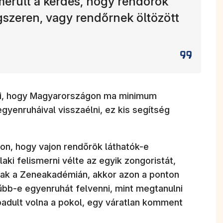
merült a kérdés, hogy rendőrök
gszeren, vagy rendőrnek öltözött
i, hogy Magyarországon ma minimum
yenruháival visszaélni, ez kis segítség
on, hogy vajon rendőrök láthatók-e
aki felismerni vélte az egyik zongoristát,
tak a Zeneakadémián, akkor azon a ponton
űbb-e egyenruhát felvenni, mint megtanulni
badult volna a pokol, egy váratlan komment