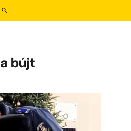
a bújt