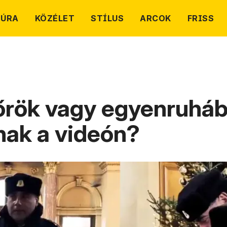
TÚRA
KÖZÉLET
STÍLUS
ARCOK
FRISS
rök vagy egyenruháb
nak a videón?