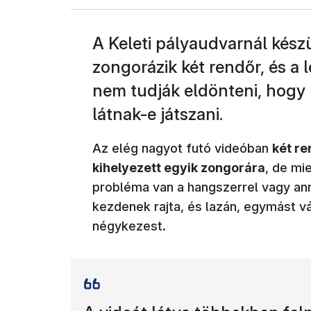
A Keleti pályaudvarnál kész
zongorázik két rendőr, és a
nem tudják eldönteni, hogy
látnak-e játszani.
Az elég nagyot futó videóban
két re
kihelyezett egyik zongorára
, de mi
probléma van a hangszerrel vagy anna
kezdenek rajta, és lazán, egymást v
négykezest.