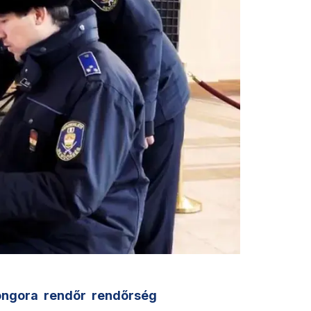
ongora
rendőr
rendőrség