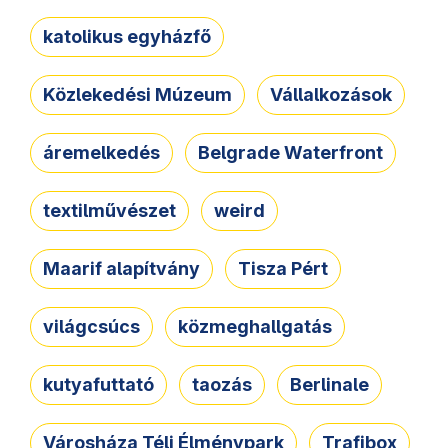
katolikus egyházfő
Közlekedési Múzeum
Vállalkozások
áremelkedés
Belgrade Waterfront
textilművészet
weird
Maarif alapítvány
Tisza Pért
világcsúcs
közmeghallgatás
kutyafuttató
taozás
Berlinale
Városháza Téli Élménypark
Trafibox