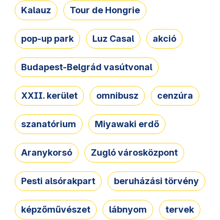
Kalauz
Tour de Hongrie
pop-up park
Luz Casal
akció
Budapest-Belgrád vasútvonal
XXII. kerület
omnibusz
cenzúra
szanatórium
Miyawaki erdő
Aranykorsó
Zugló városközpont
Pesti alsórakpart
beruházási törvény
képzőművészet
lábnyom
tervek