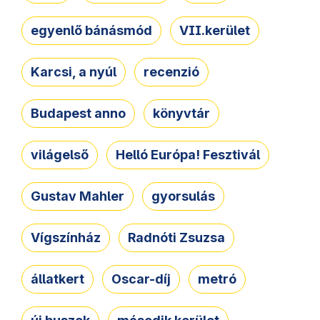
egyenlő bánásmód
VII.kerület
Karcsi, a nyúl
recenzió
Budapest anno
könyvtár
világelső
Helló Európa! Fesztivál
Gustav Mahler
gyorsulás
Vígszínház
Radnóti Zsuzsa
állatkert
Oscar-díj
metró