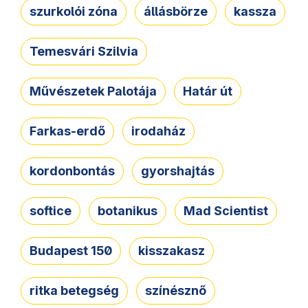
szurkolói zóna
állásbörze
kassza
Temesvári Szilvia
Művészetek Palotája
Határ út
Farkas-erdő
irodaház
kordonbontás
gyorshajtás
softice
botanikus
Mad Scientist
Budapest 150
kisszakasz
ritka betegség
színésznő