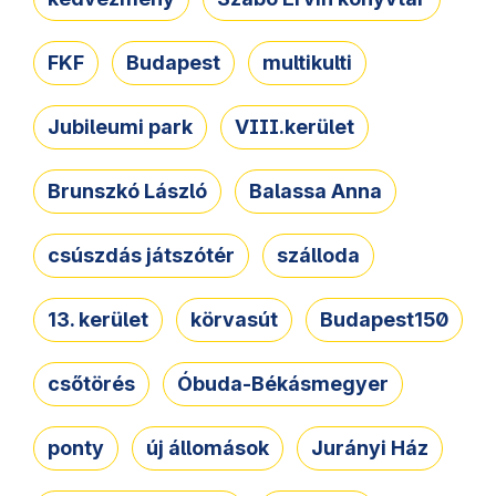
FKF
Budapest
multikulti
Jubileumi park
VIII.kerület
Brunszkó László
Balassa Anna
csúszdás játszótér
szálloda
13. kerület
körvasút
Budapest150
csőtörés
Óbuda-Békásmegyer
ponty
új állomások
Jurányi Ház