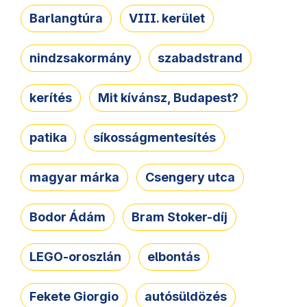
Barlangtúra
VIII. kerület
nindzsakormány
szabadstrand
kerítés
Mit kívánsz, Budapest?
patika
síkosságmentesítés
magyar márka
Csengery utca
Bodor Ádám
Bram Stoker-díj
LEGO-oroszlán
elbontás
Fekete Giorgio
autósüldözés