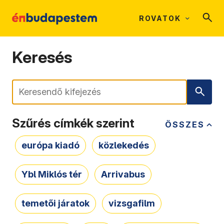
ROVATOK
Keresés
Keresés
Szűrés címkék szerint
ÖSSZES
európa kiadó
közlekedés
Ybl Miklós tér
Arrivabus
temetői járatok
vizsgafilm