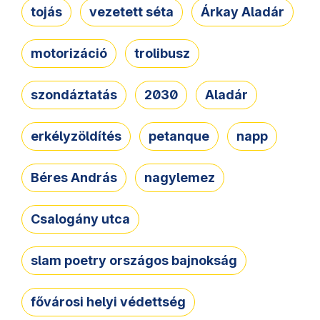
tojás
vezetett séta
Árkay Aladár
motorizáció
trolibusz
szondáztatás
2030
Aladár
erkélyzöldítés
petanque
napp
Béres András
nagylemez
Csalogány utca
slam poetry országos bajnokság
fővárosi helyi védettség