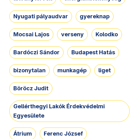
Nyugati pályaudvar
gyereknap
Mocsai Lajos
verseny
Kolodko
Bardóczi Sándor
Budapest Hatás
bizonytalan
munkagép
liget
Böröcz Judit
Gellérthegyi Lakók Érdekvédelmi
Egyesülete
Átrium
Ferenc József