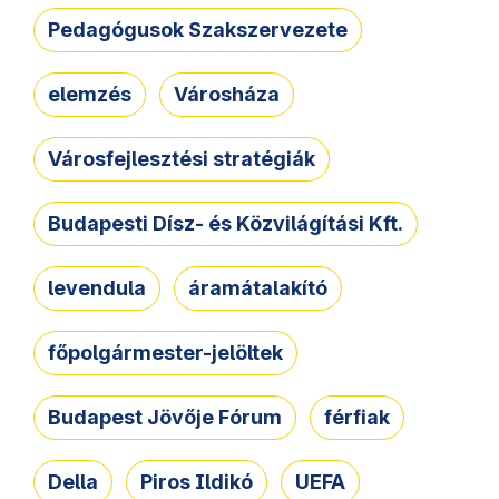
Pedagógusok Szakszervezete
elemzés
Városháza
Városfejlesztési stratégiák
Budapesti Dísz- és Közvilágítási Kft.
levendula
áramátalakító
főpolgármester-jelöltek
Budapest Jövője Fórum
férfiak
Della
Piros Ildikó
UEFA