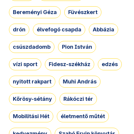
Bereményi Géza
Füvészkert
drón
élvefogó csapda
Abbázia
csúszdadomb
Pion István
vízi sport
Fidesz-székház
edzés
nyitott rakpart
Muhi András
Kőrösy-sétány
Rákóczi tér
Mobilitási Hét
életmentő műtét
kedvezmény
Szabó Ervin könyvtár