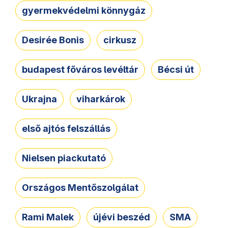
gyermekvédelmi könnygáz
Desirée Bonis
cirkusz
budapest főváros levéltár
Bécsi út
Ukrajna
viharkárok
első ajtós felszállás
Nielsen piackutató
Országos Mentőszolgálat
Rami Malek
újévi beszéd
SMA