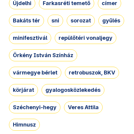
Újdelhi
Farkasréti temető
címer
Bakáts tér
sni
sorozat
gyűlés
minifesztivál
repülőtéri vonaljegy
Örkény István Színház
vármegye bérlet
retrobuszok, BKV
körjárat
gyalogosközlekedés
Széchenyi-hegy
Veres Attila
Himnusz