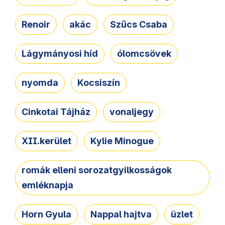
Renoir
akác
Szűcs Csaba
Lágymányosi híd
ólomcsövek
nyomda
Kocsiszín
Cinkotai Tájház
vonaljegy
XII.kerület
Kylie Minogue
romák elleni sorozatgyilkosságok
emléknapja
Horn Gyula
Nappal hajtva
üzlet