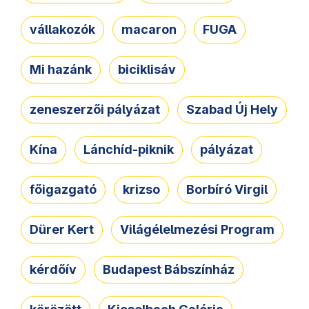
vállakozók
macaron
FUGA
Mi hazánk
biciklisáv
zeneszerzői pályázat
Szabad Új Hely
Kína
Lánchíd-piknik
pályázat
főigazgató
krizso
Borbíró Virgil
Dürer Kert
Világélelmezési Program
kérdőív
Budapest Bábszínház