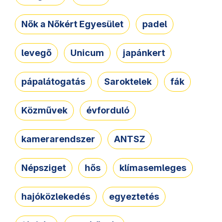
Nők a Nőkért Egyesület
padel
levegő
Unicum
japánkert
pápalátogatás
Saroktelek
fák
Közművek
évforduló
kamerarendszer
ANTSZ
Népsziget
hős
klímasemleges
hajóközlekedés
egyeztetés