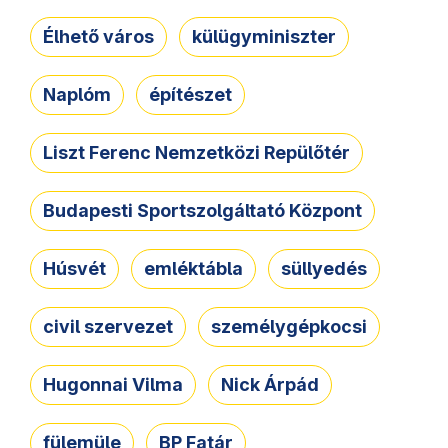
Élhető város
külügyminiszter
Naplóm
építészet
Liszt Ferenc Nemzetközi Repülőtér
Budapesti Sportszolgáltató Központ
Húsvét
emléktábla
süllyedés
civil szervezet
személygépkocsi
Hugonnai Vilma
Nick Árpád
fülemüle
BP Fatár