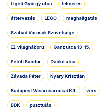
Ligeti György utca
felmérés
áttervezés
LEGO
meghallgatás
Szabad Városok Szövetsége
II. világháború
Ganz utca 13-15.
Petőfi Sándor
Dankó utca
Závada Péter
Nyáry Krisztián
Budapest Vásárcsarnokai Kft.
vers
BDK
pusztulás