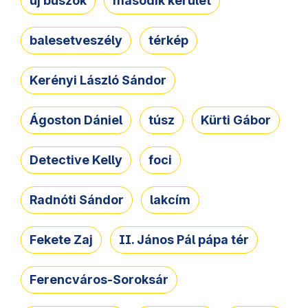
új buszok
második kerület
balesetveszély
térkép
Kerényi László Sándor
Ágoston Dániel
túsz
Kürti Gábor
Detective Kelly
foci
Radnóti Sándor
lakcím
Fekete Zaj
II. János Pál pápa tér
Ferencváros-Soroksár