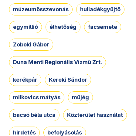
múzeumösszevonás
hulladékgyűjtő
egymillió
élhetőség
facsemete
Zoboki Gábor
Duna Menti Regionális Vízmű Zrt.
kerékpár
Kereki Sándor
milkovics mátyás
műjég
bacsó béla utca
Közterület használat
hirdetés
befolyásolás