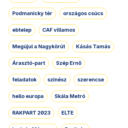
Podmanicky tér
országos csúcs
ebtelep
CAF villamos
Megújul a Nagykörút
Kásás Tamás
Árasztó-part
Szép Ernő
feladatok
színész
szerencse
hello europa
Skála Metró
RAKPART 2023
ELTE