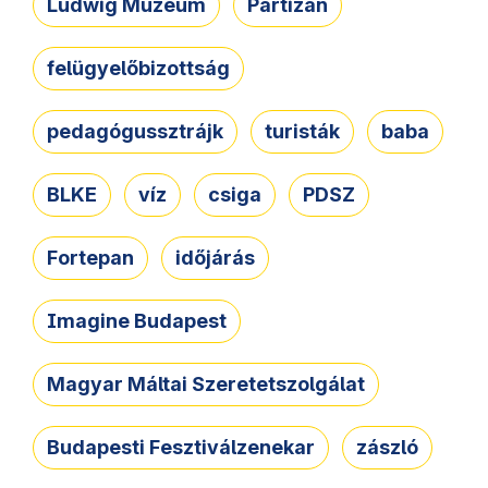
Ludwig Múzeum
Partizán
felügyelőbizottság
pedagógussztrájk
turisták
baba
BLKE
víz
csiga
PDSZ
Fortepan
időjárás
Imagine Budapest
Magyar Máltai Szeretetszolgálat
Budapesti Fesztiválzenekar
zászló