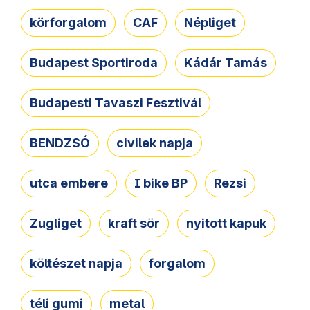
körforgalom
CAF
Népliget
Budapest Sportiroda
Kádár Tamás
Budapesti Tavaszi Fesztivál
BENDZSÓ
civilek napja
utca embere
I bike BP
Rezsi
Zugliget
kraft sör
nyitott kapuk
költészet napja
forgalom
téli gumi
metal