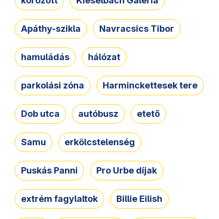
körözött
Kieselbach Galéria
Apáthy-szikla
Navracsics Tibor
hamuládás
hálózat
parkolási zóna
Harminckettesek tere
Dob utca
autóbusz
etető
Samu
erkölcstelenség
Puskás Panni
Pro Urbe díjak
extrém fagylaltok
Billie Eilish