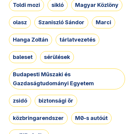
Toldi mozi
sikló
Magyar Közlöny
olasz
Szaniszló Sándor
Marci
Hanga Zoltán
tárlatvezetés
baleset
sérülések
Budapesti Műszaki és
Gazdaságtudományi Egyetem
zsidó
biztonsági őr
közbringarendszer
M0-s autóút