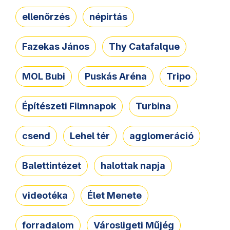
ellenőrzés
népirtás
Fazekas János
Thy Catafalque
MOL Bubi
Puskás Aréna
Tripo
Építészeti Filmnapok
Turbina
csend
Lehel tér
agglomeráció
Balettintézet
halottak napja
videotéka
Élet Menete
forradalom
Városligeti Műjég