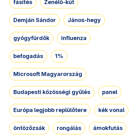
fásítés
Zenélő-kút
Demján Sándor
János-hegy
gyógyfürdők
influenza
befogadás
1%
Microsoft Magyarország
Budapesti közösségi gyűlés
panel
Európa legjobb replülőtere
kék vonal
öntözőzsák
rongálás
ámokfutás