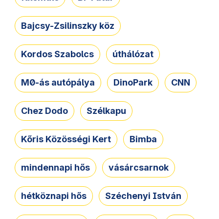
Bajcsy-Zsilinszky köz
Kordos Szabolcs
úthálózat
M0-ás autópálya
DinoPark
CNN
Chez Dodo
Szélkapu
Kőris Közösségi Kert
Bimba
mindennapi hős
vásárcsarnok
hétköznapi hős
Széchenyi István