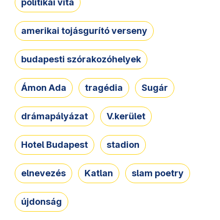
politikai vita
amerikai tojásgurító verseny
budapesti szórakozóhelyek
Ámon Ada
tragédia
Sugár
drámapályázat
V.kerület
Hotel Budapest
stadion
elnevezés
Katlan
slam poetry
újdonság