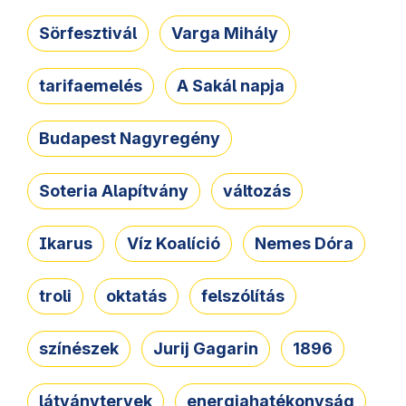
Sörfesztivál
Varga Mihály
tarifaemelés
A Sakál napja
Budapest Nagyregény
Soteria Alapítvány
változás
Ikarus
Víz Koalíció
Nemes Dóra
troli
oktatás
felszólítás
színészek
Jurij Gagarin
1896
látványtervek
energiahatékonyság