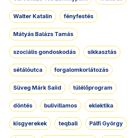
Walter Katalin
fényfestés
Mátyás Balázs Tamás
szociális gondoskodás
sikkasztás
sétálóutca
forgalomkorlátozás
Süveg Márk Saiid
túlélőprogram
döntés
bulivillamos
eklektika
kisgyerekek
teqball
Pálfi György