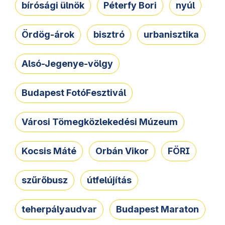
bírósági ülnök
Péterfy Bori
nyúl
Ördög-árok
bisztró
urbanisztika
Alsó-Jegenye-völgy
Budapest FotóFesztivál
Városi Tömegközlekedési Múzeum
Kocsis Máté
Orbán Vikor
FÖRI
szűrőbusz
útfelújítás
teherpályaudvar
Budapest Maraton