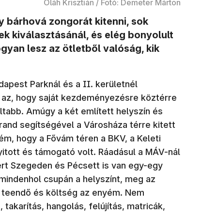
Oláh Krisztián / Fotó: Demeter Márton
gy bárhová zongorát kitenni, sok
nek kiválasztásánál, és elég bonyolult
gyan lesz az ötletből valóság, kik
apest Parknál és a II. kerületnél
 az, hogy saját kezdeményezésre köztérre
ltabb. Amúgy a két említett helyszín és
rand segítségével a Városháza térre kitett
ém, hogy a Fővám téren a BKV, a Keleti
itott és támogató volt. Ráadásul a MÁV-nál
mert Szegeden és Pécsett is van egy-egy
mindenhol csupán a helyszínt, meg az
i teendő és költség az enyém. Nem
, takarítás, hangolás, felújítás, matricák,