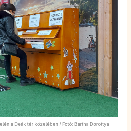
elén a Deák tér közelében / Fotó: Bartha Dorottya