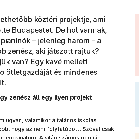
ethetőbb köztéri projektje, ami
ette Budapestet. De hol vannak,
 pianínók – jelenleg három – a
b zenész, aki játszott rajtuk?
jük van? Egy kávé mellett
o ötletgazdáját és mindenes
t.
gy zenész áll egy ilyen projekt
 ugyan, valamikor általános iskolás
obb, hogy az nem folytatódott. Szóval csak
 megcsinálom. A világ számos pontján