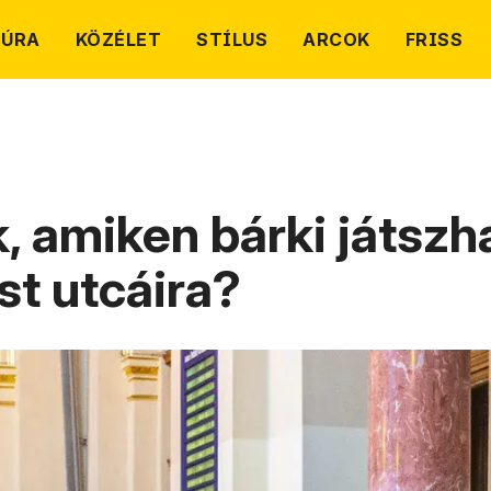
TÚRA
KÖZÉLET
STÍLUS
ARCOK
FRISS
, amiken bárki játszh
st utcáira?