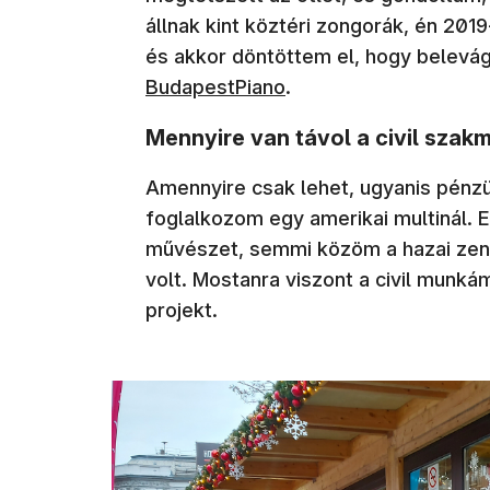
állnak kint köztéri zongorák, én 20
és akkor döntöttem el, hogy belevágo
BudapestPiano
.
Mennyire van távol a civil szak
Amennyire csak lehet, ugyanis pénz
foglalkozom egy amerikai multinál. E
művészet, semmi közöm a hazai zene
volt. Mostanra viszont a civil munká
projekt.