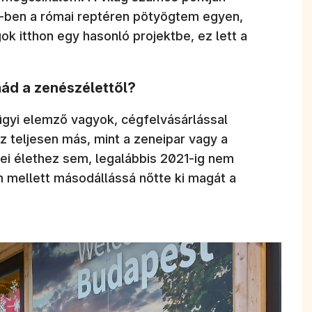
19-ben a római reptéren pötyögtem egyen,
(új ablakba
k itthon egy hasonló projektbe, ez lett a
mád a zenészélettől?
ügyi elemző vagyok, cégfelvásárlással
z teljesen más, mint a zeneipar vagy a
i élethez sem, legalábbis 2021-ig nem
m mellett másodállássá nőtte ki magát a