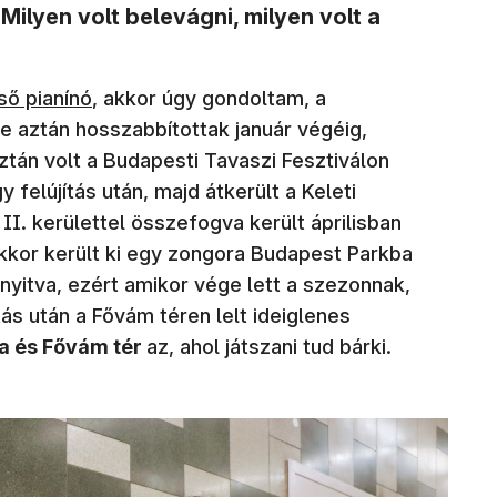
Milyen volt belevágni, milyen volt a
lső pianínó
, akkor úgy gondoltam, a
 aztán hosszabbítottak január végéig,
Aztán volt a Budapesti Tavaszi Fesztiválon
y felújítás után, majd átkerült a Keleti
I. kerülettel összefogva került áprilisban
ekkor került ki egy zongora Budapest Parkba
nyitva, ezért amikor vége lett a szezonnak,
tás után a Fővám téren lelt ideiglenes
ca és Fővám tér
az, ahol játszani tud bárki.