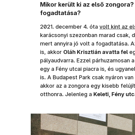
Mikor került ki az első zongora? 
fogadtatása?
2021. december 4. óta
volt kint az e
karácsonyi szezonban marad csak, de
mert annyira jó volt a fogadtatása. 
is, akkor
Oláh Krisztián avatta fel
eg
pályaudvarra. Ezzel párhuzamosan a I
egy a Fény utcai piacra is, és ugyan
is. A Budapest Park csak nyáron van 
akkor az a zongora egy kisebb felújí
otthonra. Jelenleg a
Keleti, Fény ut