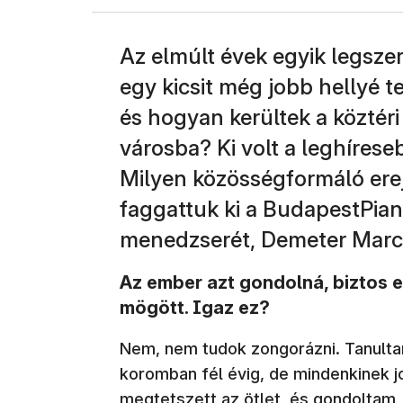
Az elmúlt évek egyik legszer
egy kicsit még jobb hellyé t
és hogyan kerültek a köztéri
városba? Ki volt a leghíreseb
Milyen közösségformáló ere
faggattuk ki a BudapestPian
menedzserét, Demeter Marci
Az ember azt gondolná, biztos e
mögött. Igaz ez?
Nem, nem tudok zongorázni. Tanultam
koromban fél évig, de mindenkinek j
megtetszett az ötlet, és gondoltam,