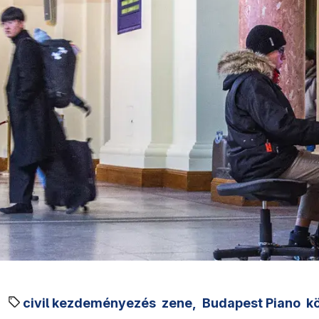
civil kezdeményezés
zene,
Budapest Piano
k