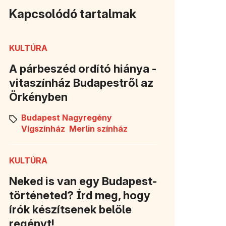
Kapcsolódó tartalmak
n nyílik meg)
KULTÚRA
A párbeszéd ordító hiánya -
vitaszínház Budapestről az
Örkényben
Budapest Nagyregény
Vígszínház
Merlin színház
KULTÚRA
Neked is van egy Budapest-
történeted? Írd meg, hogy
írók készítsenek belőle
regényt!