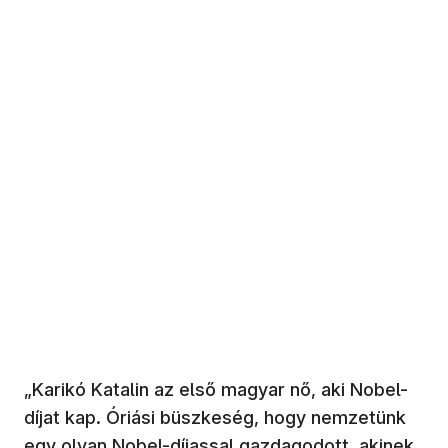
„Karikó Katalin az első magyar nő, aki Nobel-
díjat kap. Óriási büszkeség, hogy nemzetünk
egy olyan Nobel-díjassal gazdagodott, akinek