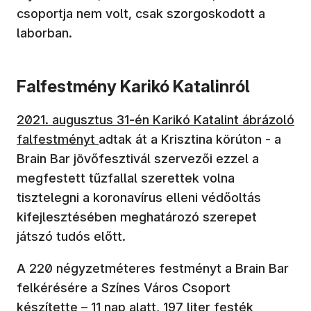
csoportja nem volt, csak szorgoskodott a
laborban.
Falfestmény Karikó Katalinról
2021. augusztus 31-én Karikó Katalint ábrázoló
falfestményt
adtak át a Krisztina körúton - a
Brain Bar jövőfesztivál szervezői ezzel a
megfestett tűzfallal szerettek volna
tisztelegni a koronavírus elleni védőoltás
kifejlesztésében meghatározó szerepet
játszó tudós előtt.
A 220 négyzetméteres festményt a Brain Bar
felkérésére a Színes Város Csoport
készítette – 11 nap alatt, 197 liter festék