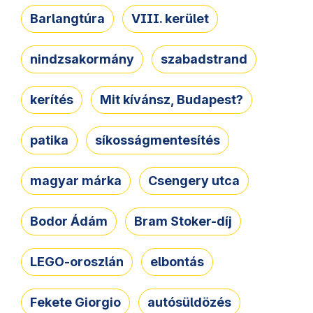
Barlangtúra
VIII. kerület
nindzsakormány
szabadstrand
kerítés
Mit kívánsz, Budapest?
patika
síkosságmentesítés
magyar márka
Csengery utca
Bodor Ádám
Bram Stoker-díj
LEGO-oroszlán
elbontás
Fekete Giorgio
autósüldözés