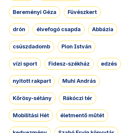
Bereményi Géza
Füvészkert
drón
élvefogó csapda
Abbázia
csúszdadomb
Pion István
vízi sport
Fidesz-székház
edzés
nyitott rakpart
Muhi András
Kőrösy-sétány
Rákóczi tér
Mobilitási Hét
életmentő műtét
kedvezmény
Szabó Ervin könyvtár