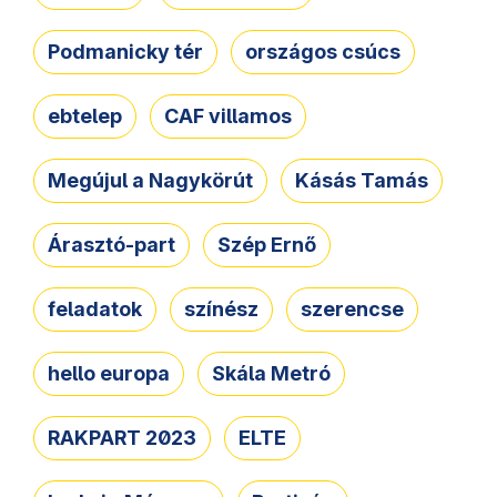
Podmanicky tér
országos csúcs
ebtelep
CAF villamos
Megújul a Nagykörút
Kásás Tamás
Árasztó-part
Szép Ernő
feladatok
színész
szerencse
hello europa
Skála Metró
RAKPART 2023
ELTE