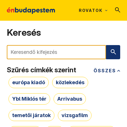
ROVATOK
Keresés
Keresés
Szűrés címkék szerint
ÖSSZES
európa kiadó
közlekedés
Ybl Miklós tér
Arrivabus
temetői járatok
vizsgafilm