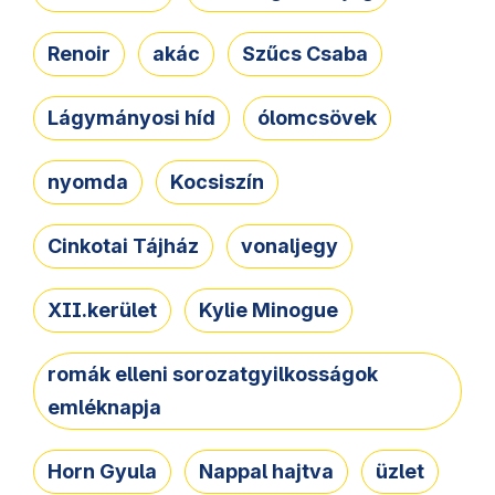
Renoir
akác
Szűcs Csaba
Lágymányosi híd
ólomcsövek
nyomda
Kocsiszín
Cinkotai Tájház
vonaljegy
XII.kerület
Kylie Minogue
romák elleni sorozatgyilkosságok
emléknapja
Horn Gyula
Nappal hajtva
üzlet