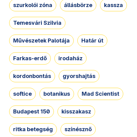
szurkolói zóna
állásbörze
kassza
Temesvári Szilvia
Művészetek Palotája
Határ út
Farkas-erdő
irodaház
kordonbontás
gyorshajtás
softice
botanikus
Mad Scientist
Budapest 150
kisszakasz
ritka betegség
színésznő