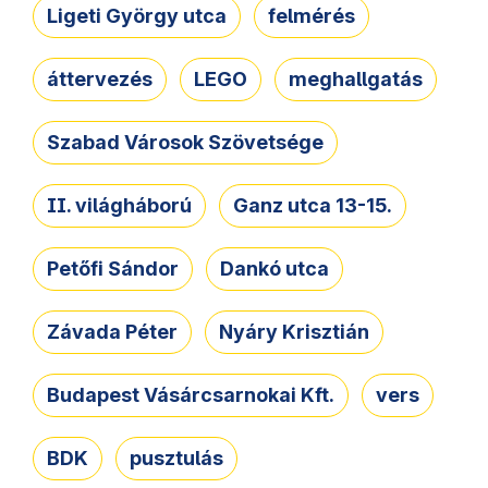
Ligeti György utca
felmérés
áttervezés
LEGO
meghallgatás
Szabad Városok Szövetsége
II. világháború
Ganz utca 13-15.
Petőfi Sándor
Dankó utca
Závada Péter
Nyáry Krisztián
Budapest Vásárcsarnokai Kft.
vers
BDK
pusztulás