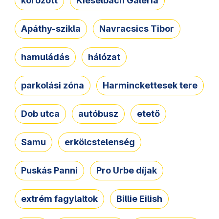
körözött
Kieselbach Galéria
Apáthy-szikla
Navracsics Tibor
hamuládás
hálózat
parkolási zóna
Harminckettesek tere
Dob utca
autóbusz
etető
Samu
erkölcstelenség
Puskás Panni
Pro Urbe díjak
extrém fagylaltok
Billie Eilish