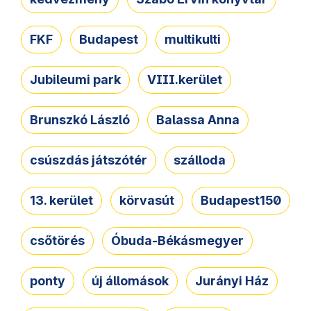
FKF
Budapest
multikulti
Jubileumi park
VIII.kerület
Brunszkó László
Balassa Anna
csúszdás játszótér
szálloda
13. kerület
körvasút
Budapest150
csőtörés
Óbuda-Békásmegyer
ponty
új állomások
Jurányi Ház