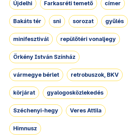
Újdelhi
Farkasréti temető
címer
Bakáts tér
sni
sorozat
gyűlés
minifesztivál
repülőtéri vonaljegy
Örkény István Színház
vármegye bérlet
retrobuszok, BKV
körjárat
gyalogosközlekedés
Széchenyi-hegy
Veres Attila
Himnusz