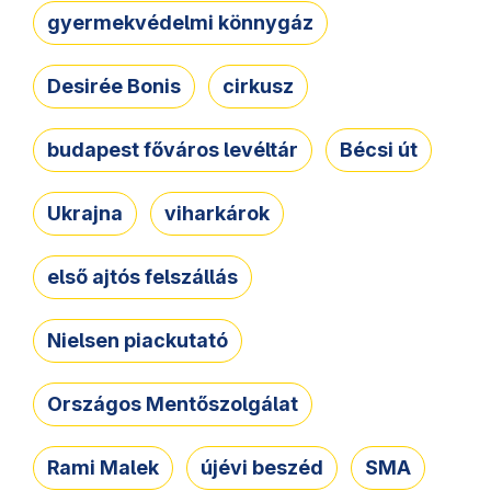
gyermekvédelmi könnygáz
Desirée Bonis
cirkusz
budapest főváros levéltár
Bécsi út
Ukrajna
viharkárok
első ajtós felszállás
Nielsen piackutató
Országos Mentőszolgálat
Rami Malek
újévi beszéd
SMA