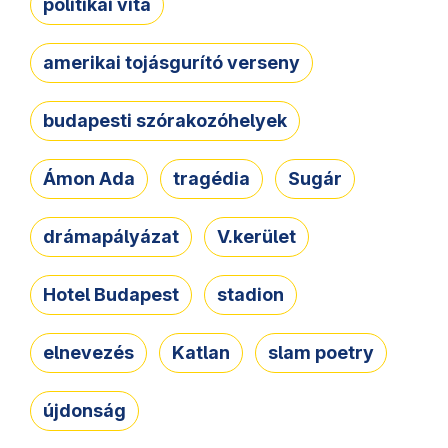
politikai vita
amerikai tojásgurító verseny
budapesti szórakozóhelyek
Ámon Ada
tragédia
Sugár
drámapályázat
V.kerület
Hotel Budapest
stadion
elnevezés
Katlan
slam poetry
újdonság