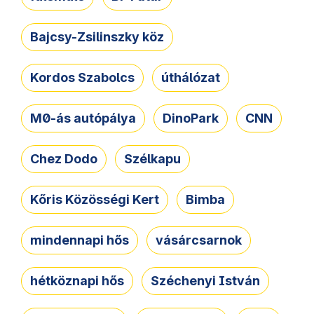
Bajcsy-Zsilinszky köz
Kordos Szabolcs
úthálózat
M0-ás autópálya
DinoPark
CNN
Chez Dodo
Szélkapu
Kőris Közösségi Kert
Bimba
mindennapi hős
vásárcsarnok
hétköznapi hős
Széchenyi István