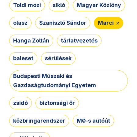
Toldi mozi
sikló
Magyar Közlöny
olasz
Szaniszló Sándor
Marci
Hanga Zoltán
tárlatvezetés
baleset
sérülések
Budapesti Műszaki és
Gazdaságtudományi Egyetem
zsidó
biztonsági őr
közbringarendszer
M0-s autóút