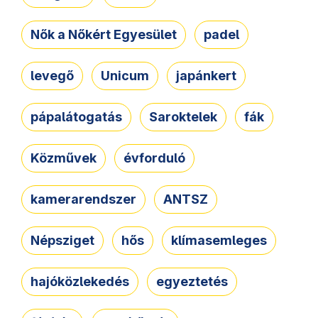
Nők a Nőkért Egyesület
padel
levegő
Unicum
japánkert
pápalátogatás
Saroktelek
fák
Közművek
évforduló
kamerarendszer
ANTSZ
Népsziget
hős
klímasemleges
hajóközlekedés
egyeztetés