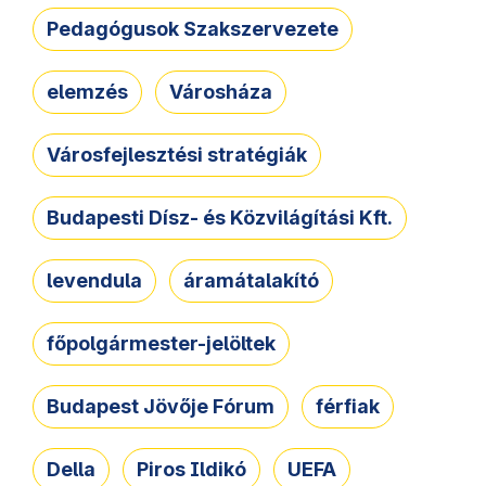
Pedagógusok Szakszervezete
elemzés
Városháza
Városfejlesztési stratégiák
Budapesti Dísz- és Közvilágítási Kft.
levendula
áramátalakító
főpolgármester-jelöltek
Budapest Jövője Fórum
férfiak
Della
Piros Ildikó
UEFA