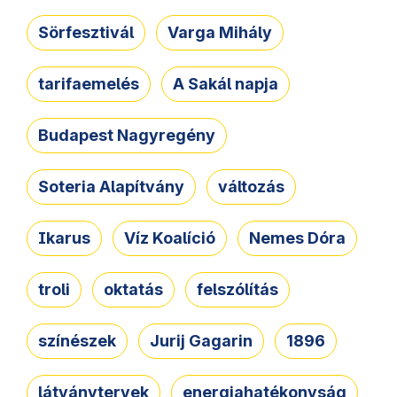
Sörfesztivál
Varga Mihály
tarifaemelés
A Sakál napja
Budapest Nagyregény
Soteria Alapítvány
változás
Ikarus
Víz Koalíció
Nemes Dóra
troli
oktatás
felszólítás
színészek
Jurij Gagarin
1896
látványtervek
energiahatékonyság