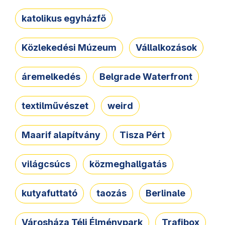
katolikus egyházfő
Közlekedési Múzeum
Vállalkozások
áremelkedés
Belgrade Waterfront
textilművészet
weird
Maarif alapítvány
Tisza Pért
világcsúcs
közmeghallgatás
kutyafuttató
taozás
Berlinale
Városháza Téli Élménypark
Trafibox