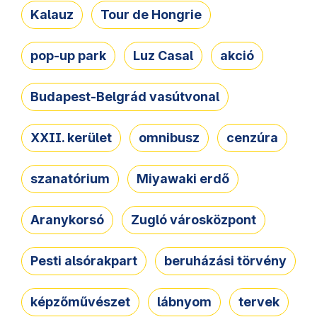
Kalauz
Tour de Hongrie
pop-up park
Luz Casal
akció
Budapest-Belgrád vasútvonal
XXII. kerület
omnibusz
cenzúra
szanatórium
Miyawaki erdő
Aranykorsó
Zugló városközpont
Pesti alsórakpart
beruházási törvény
képzőművészet
lábnyom
tervek