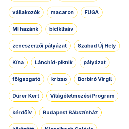
vállakozók
macaron
FUGA
Mi hazánk
biciklisáv
zeneszerzői pályázat
Szabad Új Hely
Kína
Lánchíd-piknik
pályázat
főigazgató
krizso
Borbíró Virgil
Dürer Kert
Világélelmezési Program
kérdőív
Budapest Bábszínház