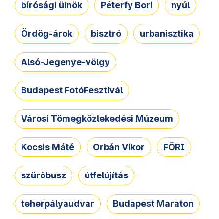
bírósági ülnök
Péterfy Bori
nyúl
Ördög-árok
bisztró
urbanisztika
Alsó-Jegenye-völgy
Budapest FotóFesztivál
Városi Tömegközlekedési Múzeum
Kocsis Máté
Orbán Vikor
FÖRI
szűrőbusz
útfelújítás
teherpályaudvar
Budapest Maraton