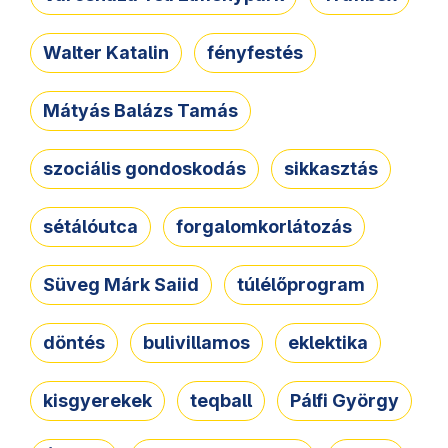
Walter Katalin
fényfestés
Mátyás Balázs Tamás
szociális gondoskodás
sikkasztás
sétálóutca
forgalomkorlátozás
Süveg Márk Saiid
túlélőprogram
döntés
bulivillamos
eklektika
kisgyerekek
teqball
Pálfi György