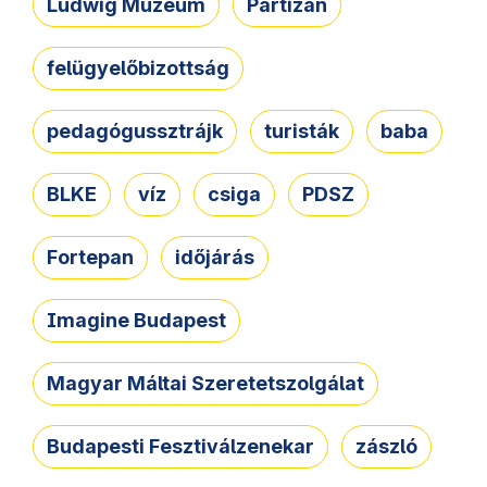
Ludwig Múzeum
Partizán
felügyelőbizottság
pedagógussztrájk
turisták
baba
BLKE
víz
csiga
PDSZ
Fortepan
időjárás
Imagine Budapest
Magyar Máltai Szeretetszolgálat
Budapesti Fesztiválzenekar
zászló