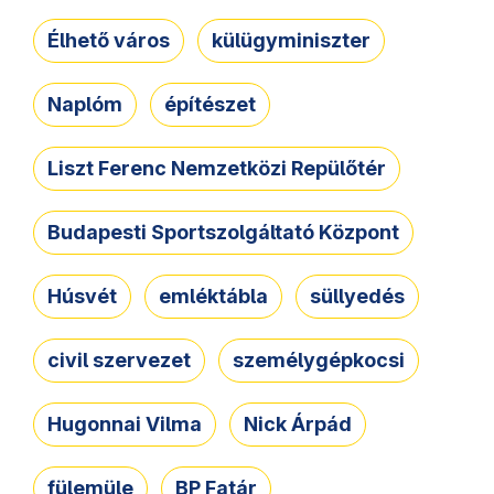
Élhető város
külügyminiszter
Naplóm
építészet
Liszt Ferenc Nemzetközi Repülőtér
Budapesti Sportszolgáltató Központ
Húsvét
emléktábla
süllyedés
civil szervezet
személygépkocsi
Hugonnai Vilma
Nick Árpád
fülemüle
BP Fatár