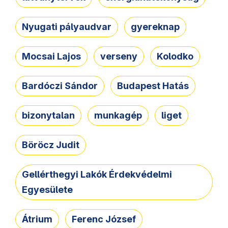
Nyugati pályaudvar
gyereknap
Mocsai Lajos
verseny
Kolodko
Bardóczi Sándor
Budapest Hatás
bizonytalan
munkagép
liget
Böröcz Judit
Gellérthegyi Lakók Érdekvédelmi
Egyesülete
Átrium
Ferenc József