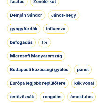
fásítés
Zenélő-kút
Demján Sándor
János-hegy
gyógyfürdők
influenza
befogadás
1%
Microsoft Magyarország
Budapesti közösségi gyűlés
panel
Európa legjobb replülőtere
kék vonal
öntözőzsák
rongálás
ámokfutás