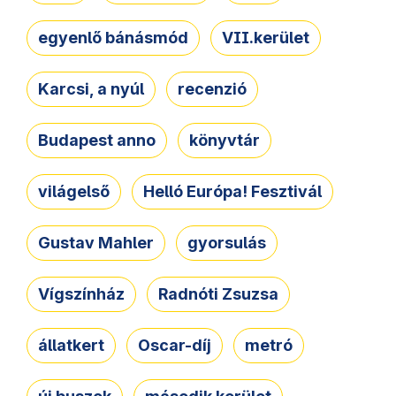
egyenlő bánásmód
VII.kerület
Karcsi, a nyúl
recenzió
Budapest anno
könyvtár
világelső
Helló Európa! Fesztivál
Gustav Mahler
gyorsulás
Vígszínház
Radnóti Zsuzsa
állatkert
Oscar-díj
metró