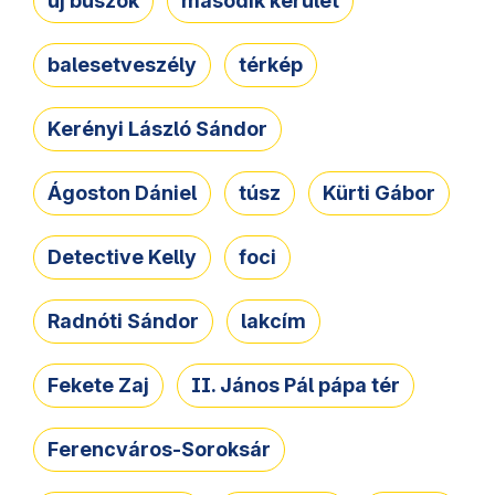
új buszok
második kerület
balesetveszély
térkép
Kerényi László Sándor
Ágoston Dániel
túsz
Kürti Gábor
Detective Kelly
foci
Radnóti Sándor
lakcím
Fekete Zaj
II. János Pál pápa tér
Ferencváros-Soroksár