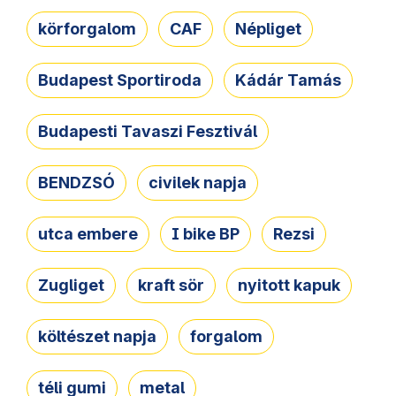
körforgalom
CAF
Népliget
Budapest Sportiroda
Kádár Tamás
Budapesti Tavaszi Fesztivál
BENDZSÓ
civilek napja
utca embere
I bike BP
Rezsi
Zugliget
kraft sör
nyitott kapuk
költészet napja
forgalom
téli gumi
metal