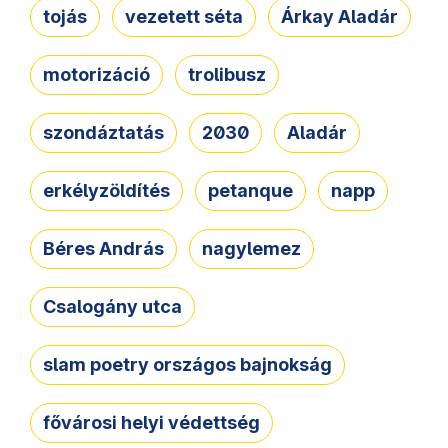
tojás
vezetett séta
Árkay Aladár
motorizáció
trolibusz
szondáztatás
2030
Aladár
erkélyzöldítés
petanque
napp
Béres András
nagylemez
Csalogány utca
slam poetry országos bajnokság
fővárosi helyi védettség