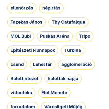
ellenőrzés
népirtás
Fazekas János
Thy Catafalque
MOL Bubi
Puskás Aréna
Tripo
Építészeti Filmnapok
Turbina
csend
Lehel tér
agglomeráció
Balettintézet
halottak napja
videotéka
Élet Menete
forradalom
Városligeti Műjég