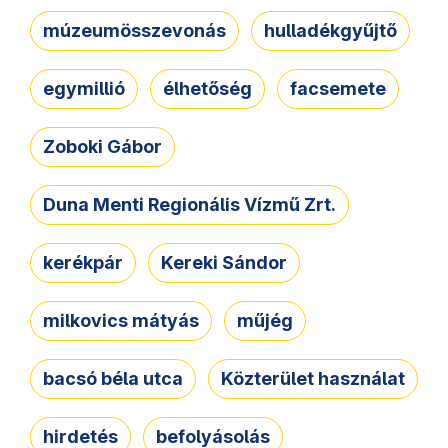
múzeumösszevonás
hulladékgyűjtő
egymillió
élhetőség
facsemete
Zoboki Gábor
Duna Menti Regionális Vízmű Zrt.
kerékpár
Kereki Sándor
milkovics mátyás
műjég
bacsó béla utca
Közterület használat
hirdetés
befolyásolás