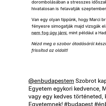
dorombolásában a stresszes időszako
hivatalosan is felavatják szeptember
Van egy olyan tippünk, hogy Marci b
fényesre simogatják majd vizsgák elő
nem fog úgy járni
, mint például a H
Nézd meg a szobor átadásáról készül
frissítsd az oldalt!
(új ablakban nyílik meg)
@enbudapestem
Szobrot kap
Egyetem egykori kedvence, Ma
vagy egy kedves történeted, 
(új ablakban ny
(új 
Egyetemnek!
#budapest
#én