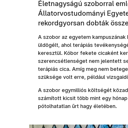
Életnagyságú szoborral eml
Állatorvostudományi Egyetem
rekordgyorsan dobták össze
A szobor az egyetem kampuszának köz
üldögélt, ahol terápiás tevékenységé
keresztül. Kóbor fekete cicaként k
szerencsétlenséget nem jelentett se
terápiás cica. Amíg meg nem beteged
szüksége volt erre, például vizsgai
A szobor egymilliós költségét köza
számított kicsit több mint egy hónap
pótolhatatlan űrt hagy életében.