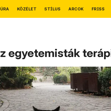
TÚRA
KÖZÉLET
STÍLUS
ARCOK
FRISS
z egyetemisták terápi