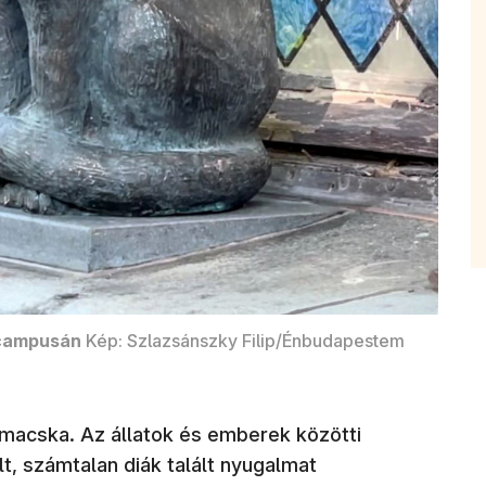
 campusán
Kép: Szlazsánszky Filip/Énbudapestem
t macska. Az állatok és emberek közötti
, számtalan diák talált nyugalmat