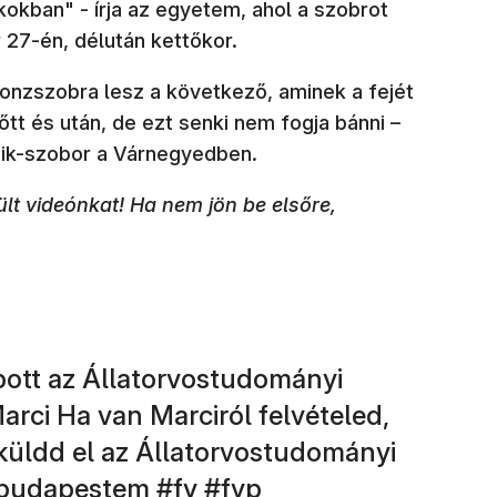
kban" - írja az egyetem, ahol a szobrot
 27-én, délután kettőkor.
ronzszobra lesz a következő, aminek a fejét
(új ablakb
tt és után, de ezt senki nem fogja bánni –
adik-szobor a Várnegyedben.
t videónkat! Ha nem jön be elsőre,
ott az Állatorvostudományi
rci Ha van Marciról felvételed,
küldd el az Állatorvostudományi
ílik meg)
ablakban nyílik meg)
(új ablakban nyílik meg)
(új ablakban nyílik meg
(új ablakban nyílik
budapestem
#fy
#fyp