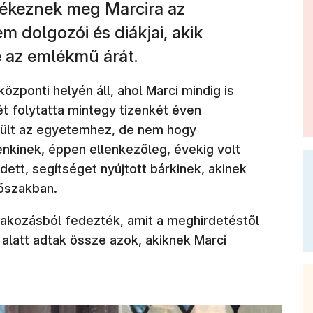
ékeznek meg Marcira az
 dolgozói és diákjai, akik
 az emlékmű árát.
ponti helyén áll, ahol Marci mindig is
t folytatta mintegy tizenkét éven
erült az egyetemhez, de nem hogy
nkinek, éppen ellenkezőleg, évekig volt
ett, segítséget nyújtott bárkinek, akinek
dőszakban.
dakozásból fedezték, amit a meghirdetéstől
 alatt adtak össze azok, akiknek Marci