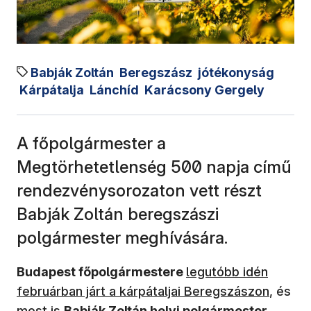
Babják Zoltán
Beregszász
jótékonyság
Kárpátalja
Lánchíd
Karácsony Gergely
A főpolgármester a
Megtörhetetlenség 500 napja című
rendezvénysorozaton vett részt
Babják Zoltán beregszászi
polgármester meghívására.
(új ablakban nyílik m
Budapest főpolgármestere
legutóbb idén
februárban járt a kárpátaljai Beregszászon
, és
most is
Babják Zoltán helyi polgármester