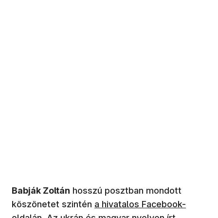
Babják Zoltán
hosszú posztban mondott
(új ablakban nyílik meg)
köszönetet szintén
a hivatalos Facebook-
oldalán
. Az ukrán és magyar nyelven írt