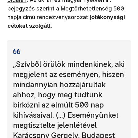
bejegyzés szerint a Megtörhetetlenség 500
napja című rendezvénysorozat
jótékonysági
célokat szolgált
.
„Szívből örülök mindenkinek, aki
megjelent az eseményen, hiszen
mindannyian hozzájárultak
ahhoz, hogy meg tudtunk
birkózni az elmúlt 500 nap
kihívásaival. (...) Eseményünket
megtisztelte jelenlétével
Karácsony Gergely, Budapest