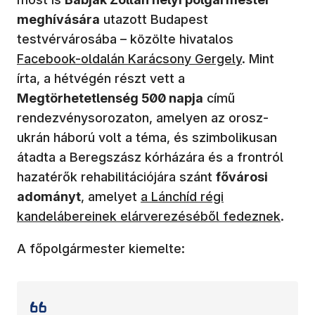
meghívására
utazott Budapest
(új ablakban 
testvérvárosába – közölte hivatalos
Facebook-oldalán Karácsony Gergely
. Mint
írta, a hétvégén részt vett a
Megtörhetetlenség 500 napja
című
rendezvénysorozaton, amelyen az orosz-
ukrán háború volt a téma, és szimbolikusan
átadta a Beregszász kórházára és a frontról
hazatérők rehabilitációjára szánt
fővárosi
(új ablakban nyílik meg)
adományt
, amelyet
a Lánchíd régi
kandelábereinek elárverezéséből fedeznek
.
A főpolgármester kiemelte: