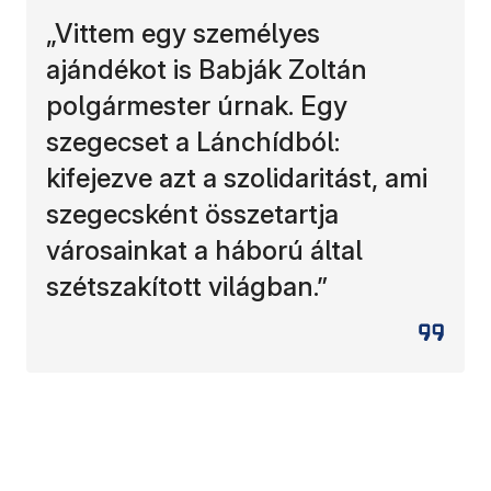
„Vittem egy személyes
ajándékot is Babják Zoltán
polgármester úrnak. Egy
szegecset a Lánchídból:
kifejezve azt a szolidaritást, ami
szegecsként összetartja
városainkat a háború által
szétszakított világban.”