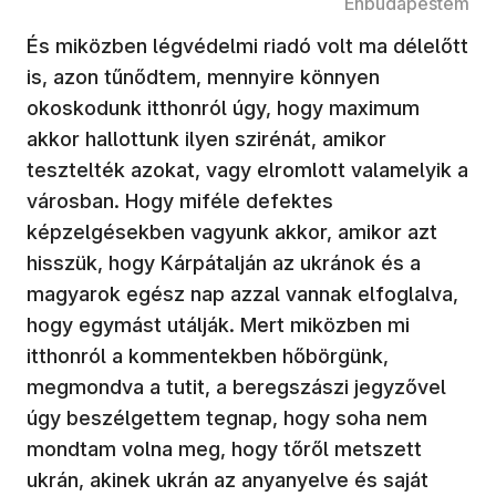
Énbudapestem
És miközben légvédelmi riadó volt ma délelőtt
is, azon tűnődtem, mennyire könnyen
okoskodunk itthonról úgy, hogy maximum
akkor hallottunk ilyen szirénát, amikor
tesztelték azokat, vagy elromlott valamelyik a
városban. Hogy miféle defektes
képzelgésekben vagyunk akkor, amikor azt
hisszük, hogy Kárpátalján az ukránok és a
magyarok egész nap azzal vannak elfoglalva,
hogy egymást utálják. Mert miközben mi
itthonról a kommentekben hőbörgünk,
megmondva a tutit, a beregszászi jegyzővel
úgy beszélgettem tegnap, hogy soha nem
mondtam volna meg, hogy tőről metszett
ukrán, akinek ukrán az anyanyelve és saját