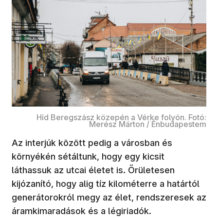
Híd Beregszász közepén a Vérke folyón. Fotó:
Merész Márton / Énbudapestem
Az interjúk között pedig a városban és
környékén sétáltunk, hogy egy kicsit
láthassuk az utcai életet is. Őrületesen
kijózanító, hogy alig tíz kilométerre a határtól
generátorokról megy az élet, rendszeresek az
áramkimaradások és a légiriadók.