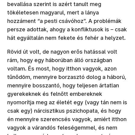
bevallása szerint is azért tanult meg
tökéletesen magyarul, mert a lánya
hozzáment “a pesti csávóhoz”. A problémák
persze adottak, ahogy a konfliktusok is – csak
hát egyáltalán nem fekete és fehér a helyzet.
Rövid út volt, de nagyon erős hatással volt
rám, hogy egy háborúban álló országban
voltam. És most, hogy itthon vagyok, azon
tűnődöm, mennyire borzasztó dolog a háború,
mennyire bosszantó, hogy teljesen ártatlan
gyerekeknek és felnőtt embereknek
nyomorítja meg az életét egy (vagy tán nem is
csak egy) nárcisztikus pszichopata, és hogy
én mennyire szerencsés vagyok, amiért itthon
vagyok a várandós feleségemmel, és nem