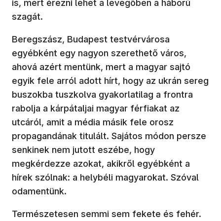
is, mert érezni lehet a levegőben a háború
szagát.
Beregszász, Budapest testvérvárosa
egyébként egy nagyon szerethető város,
ahová azért mentünk, mert a magyar sajtó
egyik fele arról adott hírt, hogy az ukrán sereg
buszokba tuszkolva gyakorlatilag a frontra
rabolja a kárpátaljai magyar férfiakat az
utcáról, amit a média másik fele orosz
propagandának titulált. Sajátos módon persze
senkinek nem jutott eszébe, hogy
megkérdezze azokat, akikről egyébként a
hírek szólnak: a helybéli magyarokat. Szóval
odamentünk.
Természetesen semmi sem fekete és fehér.