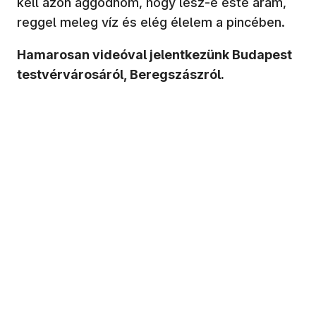
kell azon aggódnom, hogy lesz-e este áram,
reggel meleg víz és elég élelem a pincében.
Hamarosan videóval jelentkezünk Budapest
testvérvárosáról, Beregszászról.