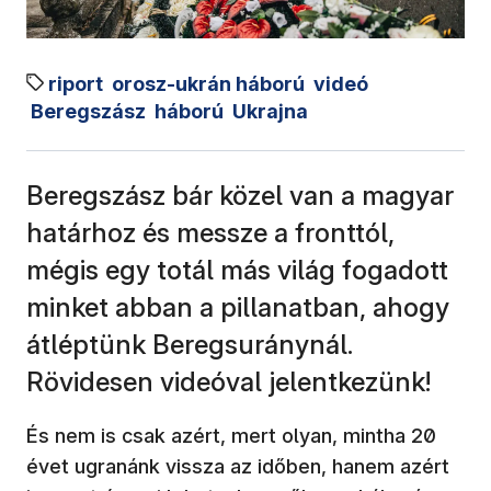
riport
orosz-ukrán háború
videó
Beregszász
háború
Ukrajna
Beregszász bár közel van a magyar
határhoz és messze a fronttól,
mégis egy totál más világ fogadott
minket abban a pillanatban, ahogy
átléptünk Beregsuránynál.
Rövidesen videóval jelentkezünk!
És nem is csak azért, mert olyan, mintha 20
évet ugranánk vissza az időben, hanem azért