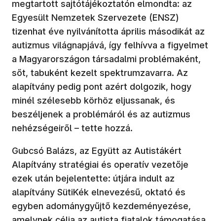
megtartott sajtótájékoztatón elmondta: az
Egyesült Nemzetek Szervezete (ENSZ)
tizenhat éve nyilvánította április másodikát az
autizmus világnapjává, így felhívva a figyelmet
a Magyarországon társadalmi problémaként,
sőt, tabuként kezelt spektrumzavarra. Az
alapítvány pedig pont azért dolgozik, hogy
minél szélesebb körhöz eljussanak, és
beszéljenek a problémáról és az autizmus
nehézségeiről – tette hozzá.
Gubcsó Balázs, az Együtt az Autistákért
Alapítvány stratégiai és operatív vezetője
ezek után bejelentette: útjára indult az
alapítvány SütiKék elnevezésű, oktató és
egyben adománygyűjtő kezdeményezése,
amelynek célja az autista fiatalok támogatása