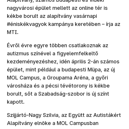
nagyvárosi épület mellett az online tér is
kékbe borult az alapítvány vasárnapi
#éniskékvagyok kampánya keretében – írja az
MTI.
Évről évre egyre többen csatlakoznak az
autizmus színével a figyelemfelkeltő
kezdeményezéshez, idén április 2-án számos
épület, mint például a budapesti Müpa, az új
MOL Campus, a Groupama Aréna, a győri
városháza és a pécsi tévétorony is kékbe
borult, sőt a Szabadság-szobor is új színt
kapott.
Szijjártó-Nagy Szilvia, az Együtt az Autistákért
Alapítvány elnöke a MOL Campusban