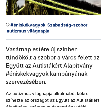
#éniskékvagyok
Szabadság-szobor
autizmus világnapja
Vasárnap estére új színben
tündökölt a szobor a város felett az
Együtt az Autistákért Alapítvány
#éniskékvagyok kampányának
szervezésében.
Az autizmus világnapja alkalmából kékre
színezte az országot az Együtt az Autistákért
Alapítvány, számos budapesti és vidéki