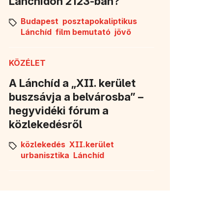
Lánchídon 2123-ban?
Budapest
posztapokaliptikus
Lánchíd
film bemutató
jövő
KÖZÉLET
A Lánchíd a „XII. kerület
buszsávja a belvárosba” –
hegyvidéki fórum a
közlekedésről
közlekedés
XII.kerület
urbanisztika
Lánchíd