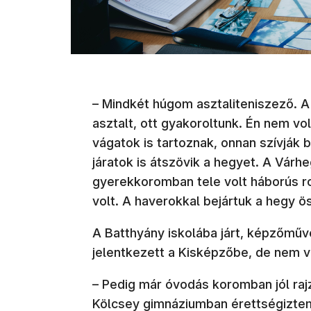
– Mindkét húgom asztaliteniszező. A
asztalt, ott gyakoroltunk. Én nem vo
vágatok is tartoznak, onnan szívják 
járatok is átszövik a hegyet. A Várhe
gyerekkoromban tele volt háborús ro
volt. A haverokkal bejártuk a hegy ös
A Batthyány iskolába járt, képzőművé
jelentkezett a Kisképzőbe, de nem v
– Pedig már óvodás koromban jól rajz
Kölcsey gimnáziumban érettségiztem