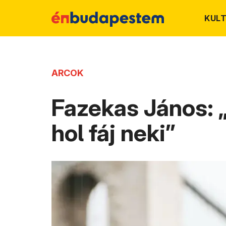
KUL
ARCOK
Fazekas János: „
hol fáj neki”