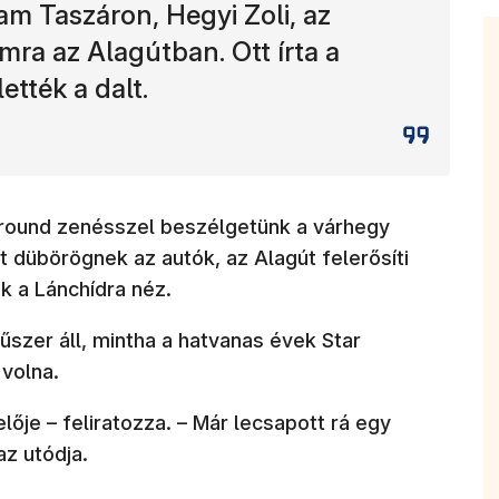
am Taszáron, Hegyi Zoli, az
ra az Alagútban. Ott írta a
ették a dalt.
round zenésszel beszélgetünk a várhegy
nt dübörögnek az autók, az Alagút felerősíti
lak a Lánchídra néz.
szer áll, mintha a hatvanas évek Star
 volna.
ője – feliratozza. – Már lecsapott rá egy
z utódja.