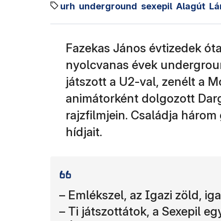
urh
underground
sexepil
Alagút
Lá
Fazekas János évtizedek óta
nyolcvanas évek undergrou
játszott a U2-val, zenélt a 
animátorként dolgozott Darg
rajzfilmjein. Családja háro
hídjait.
– Emlékszel, az Igazi zöld, ig
– Ti játszottátok, a Sexepil eg