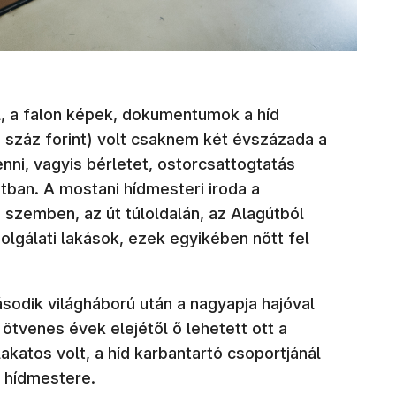
l, a falon képek, dokumentumok a híd
on száz forint) volt csaknem két évszázada a
enni, vagyis bérletet, ostorcsattogtatás
útban. A mostani hídmesteri iroda a
 szemben, az út túloldalán, az Alagútból
zolgálati lakások, ezek egyikében nőtt fel
sodik világháború után a nagyapja hajóval
z ötvenes évek elejétől ő lehetett ott a
katos volt, a híd karbantartó csoportjánál
d hídmestere.