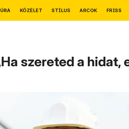
TÚRA
KÖZÉLET
STÍLUS
ARCOK
FRISS
Ha szereted a hidat, 