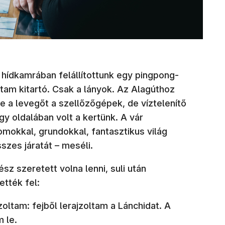
 hídkamrában felállítottunk egy pingpong-
ltam kitartó. Csak a lányok. Az Alagúthoz
be a levegőt a szellőzőgépek, de víztelenítő
gy oldalában volt a kertünk. A vár
mokkal, grundokkal, fantasztikus világ
szes járatát – meséli.
sz szeretett volna lenni, suli után
ették fel:
oltam: fejből lerajzoltam a Lánchidat. A
 le.