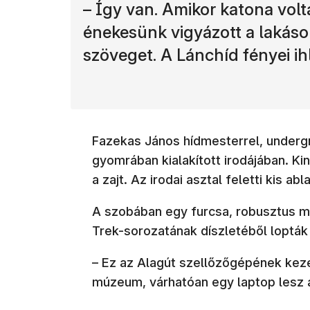
– Így van. Amikor katona volt
énekesünk vigyázott a lakásom
szöveget. A Lánchíd fényei ihl
Fazekas János hídmesterrel, underg
gyomrában kialakított irodájában. Ki
a zajt. Az irodai asztal feletti kis ab
A szobában egy furcsa, robusztus mű
Trek-sorozatának díszletéből lopták
– Ez az Alagút szellőzőgépének kezel
múzeum, várhatóan egy laptop lesz a