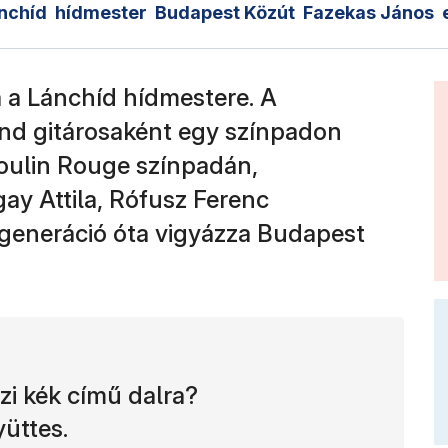
nchíd
hídmester
Budapest Közút
Fazekas János
 a Lánchíd hídmestere. A
nd gitárosaként egy színpadon
Moulin Rouge színpadán,
ay Attila, Rófusz Ferenc
m generáció óta vigyázza Budapest
azi kék című dalra?
yüttes.