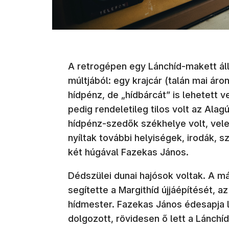
A retrogépen egy Lánchíd-makett ál
múltjából: egy krajcár (talán mai ár
hídpénz, de „hídbárcát” is lehetett v
pedig rendeletileg tilos volt az Alag
hídpénz-szedők székhelye volt, vele
nyíltak további helyiségek, irodák, s
két húgával Fazekas János.
Dédszülei dunai hajósok voltak. A má
segítette a Margithíd újjáépítését, a
hídmester. Fazekas János édesapja la
dolgozott, rövidesen ő lett a Lánchí