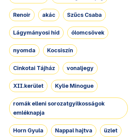
Renoir
akác
Szűcs Csaba
Lágymányosi híd
ólomcsövek
nyomda
Kocsiszín
Cinkotai Tájház
vonaljegy
XII.kerület
Kylie Minogue
romák elleni sorozatgyilkosságok
emléknapja
Horn Gyula
Nappal hajtva
üzlet