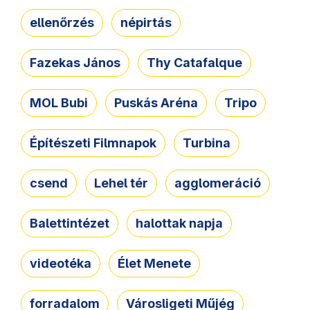
ellenőrzés
népirtás
Fazekas János
Thy Catafalque
MOL Bubi
Puskás Aréna
Tripo
Építészeti Filmnapok
Turbina
csend
Lehel tér
agglomeráció
Balettintézet
halottak napja
videotéka
Élet Menete
forradalom
Városligeti Műjég