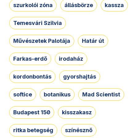
szurkolói zóna
állásbörze
kassza
Temesvári Szilvia
Művészetek Palotája
Határ út
Farkas-erdő
irodaház
kordonbontás
gyorshajtás
softice
botanikus
Mad Scientist
Budapest 150
kisszakasz
ritka betegség
színésznő