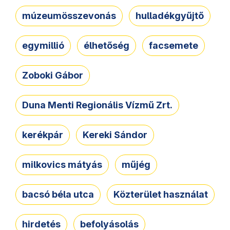
múzeumösszevonás
hulladékgyűjtő
egymillió
élhetőség
facsemete
Zoboki Gábor
Duna Menti Regionális Vízmű Zrt.
kerékpár
Kereki Sándor
milkovics mátyás
műjég
bacsó béla utca
Közterület használat
hirdetés
befolyásolás