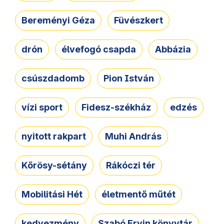
Bereményi Géza
Füvészkert
drón
élvefogó csapda
Abbázia
csúszdadomb
Pion István
vízi sport
Fidesz-székház
edzés
nyitott rakpart
Muhi András
Kőrösy-sétány
Rákóczi tér
Mobilitási Hét
életmentő műtét
kedvezmény
Szabó Ervin könyvtár