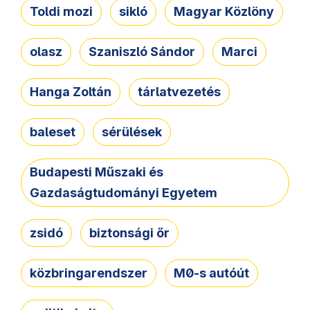
Toldi mozi
sikló
Magyar Közlöny
olasz
Szaniszló Sándor
Marci
Hanga Zoltán
tárlatvezetés
baleset
sérülések
Budapesti Műszaki és
Gazdaságtudományi Egyetem
zsidó
biztonsági őr
közbringarendszer
M0-s autóút