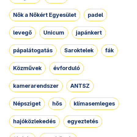
Nők a Nőkért Egyesület
padel
levegő
Unicum
japánkert
pápalátogatás
Saroktelek
fák
Közművek
évforduló
kamerarendszer
ANTSZ
Népsziget
hős
klímasemleges
hajóközlekedés
egyeztetés