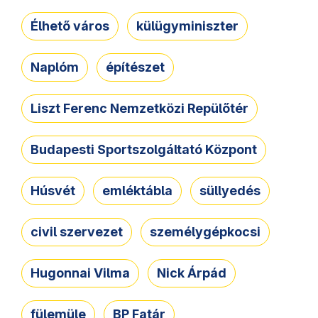
Élhető város
külügyminiszter
Naplóm
építészet
Liszt Ferenc Nemzetközi Repülőtér
Budapesti Sportszolgáltató Központ
Húsvét
emléktábla
süllyedés
civil szervezet
személygépkocsi
Hugonnai Vilma
Nick Árpád
fülemüle
BP Fatár