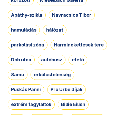
körözött
Kieselbach Galéria
Apáthy-szikla
Navracsics Tibor
hamuládás
hálózat
parkolási zóna
Harminckettesek tere
Dob utca
autóbusz
etető
Samu
erkölcstelenség
Puskás Panni
Pro Urbe díjak
extrém fagylaltok
Billie Eilish