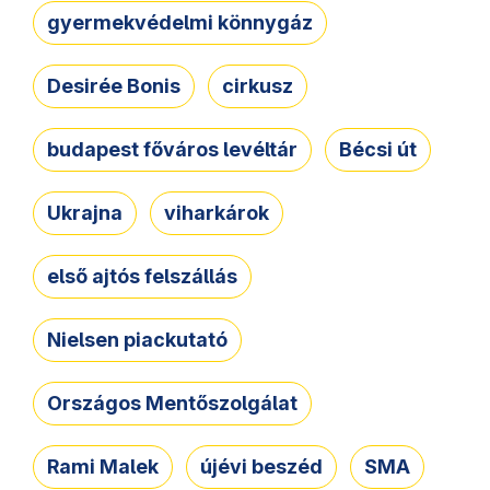
gyermekvédelmi könnygáz
Desirée Bonis
cirkusz
budapest főváros levéltár
Bécsi út
Ukrajna
viharkárok
első ajtós felszállás
Nielsen piackutató
Országos Mentőszolgálat
Rami Malek
újévi beszéd
SMA