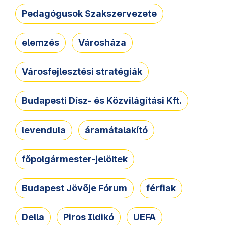
Pedagógusok Szakszervezete
elemzés
Városháza
Városfejlesztési stratégiák
Budapesti Dísz- és Közvilágítási Kft.
levendula
áramátalakító
főpolgármester-jelöltek
Budapest Jövője Fórum
férfiak
Della
Piros Ildikó
UEFA