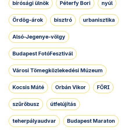
bírósági ülnök
Péterfy Bori
nyúl
Ördög-árok
bisztró
urbanisztika
Alsó-Jegenye-völgy
Budapest FotóFesztivál
Városi Tömegközlekedési Múzeum
Kocsis Máté
Orbán Vikor
FÖRI
szűrőbusz
útfelújítás
teherpályaudvar
Budapest Maraton