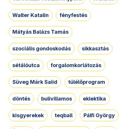
Walter Katalin
fényfestés
Mátyás Balázs Tamás
szociális gondoskodás
sikkasztás
sétálóutca
forgalomkorlátozás
Süveg Márk Saiid
túlélőprogram
döntés
bulivillamos
eklektika
kisgyerekek
teqball
Pálfi György