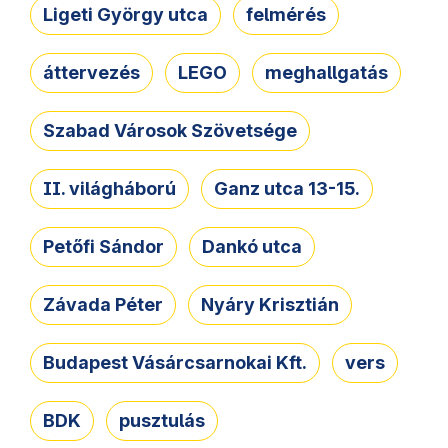
Ligeti György utca
felmérés
áttervezés
LEGO
meghallgatás
Szabad Városok Szövetsége
II. világháború
Ganz utca 13-15.
Petőfi Sándor
Dankó utca
Závada Péter
Nyáry Krisztián
Budapest Vásárcsarnokai Kft.
vers
BDK
pusztulás