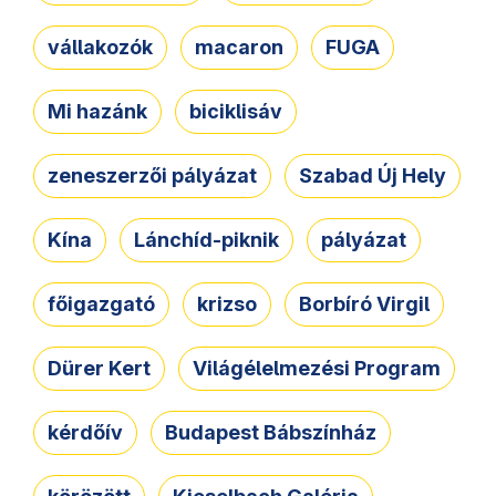
vállakozók
macaron
FUGA
Mi hazánk
biciklisáv
zeneszerzői pályázat
Szabad Új Hely
Kína
Lánchíd-piknik
pályázat
főigazgató
krizso
Borbíró Virgil
Dürer Kert
Világélelmezési Program
kérdőív
Budapest Bábszínház