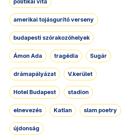
politikai vita
amerikai tojásgurító verseny
budapesti szórakozóhelyek
Ámon Ada
tragédia
Sugár
drámapályázat
V.kerület
Hotel Budapest
stadion
elnevezés
Katlan
slam poetry
újdonság