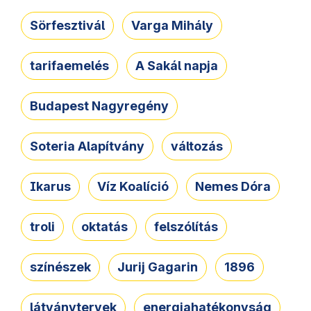
Sörfesztivál
Varga Mihály
tarifaemelés
A Sakál napja
Budapest Nagyregény
Soteria Alapítvány
változás
Ikarus
Víz Koalíció
Nemes Dóra
troli
oktatás
felszólítás
színészek
Jurij Gagarin
1896
látványtervek
energiahatékonyság