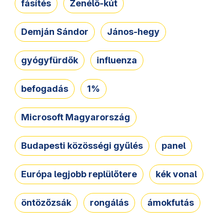
fásítés
Zenélő-kút
Demján Sándor
János-hegy
gyógyfürdők
influenza
befogadás
1%
Microsoft Magyarország
Budapesti közösségi gyűlés
panel
Európa legjobb replülőtere
kék vonal
öntözőzsák
rongálás
ámokfutás