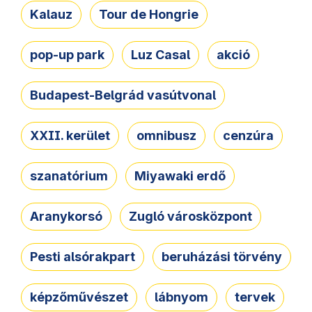
Kalauz
Tour de Hongrie
pop-up park
Luz Casal
akció
Budapest-Belgrád vasútvonal
XXII. kerület
omnibusz
cenzúra
szanatórium
Miyawaki erdő
Aranykorsó
Zugló városközpont
Pesti alsórakpart
beruházási törvény
képzőművészet
lábnyom
tervek