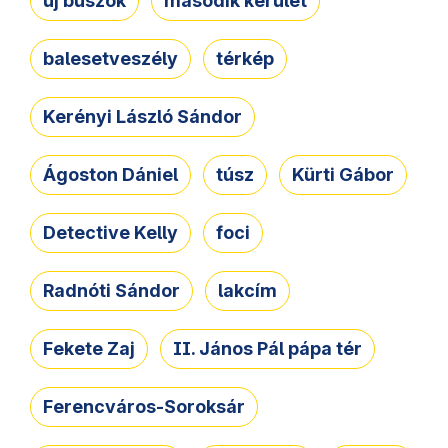
új buszok
második kerület
balesetveszély
térkép
Kerényi László Sándor
Ágoston Dániel
túsz
Kürti Gábor
Detective Kelly
foci
Radnóti Sándor
lakcím
Fekete Zaj
II. János Pál pápa tér
Ferencváros-Soroksár