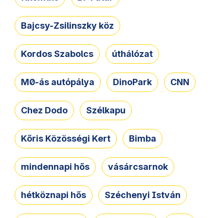
Bajcsy-Zsilinszky köz
Kordos Szabolcs
úthálózat
M0-ás autópálya
DinoPark
CNN
Chez Dodo
Szélkapu
Kőris Közösségi Kert
Bimba
mindennapi hős
vásárcsarnok
hétköznapi hős
Széchenyi István