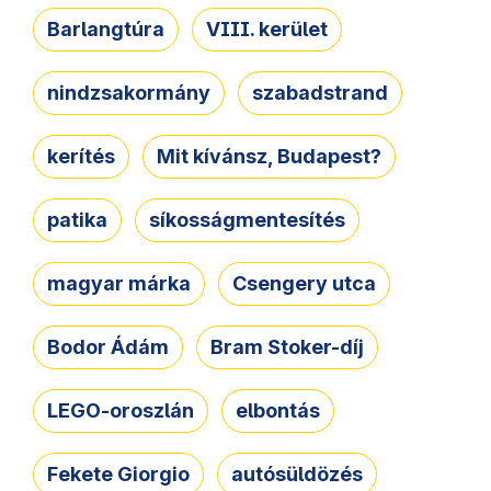
Barlangtúra
VIII. kerület
nindzsakormány
szabadstrand
kerítés
Mit kívánsz, Budapest?
patika
síkosságmentesítés
magyar márka
Csengery utca
Bodor Ádám
Bram Stoker-díj
LEGO-oroszlán
elbontás
Fekete Giorgio
autósüldözés