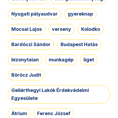
Nyugati pályaudvar
gyereknap
Mocsai Lajos
verseny
Kolodko
Bardóczi Sándor
Budapest Hatás
bizonytalan
munkagép
liget
Böröcz Judit
Gellérthegyi Lakók Érdekvédelmi
Egyesülete
Átrium
Ferenc József