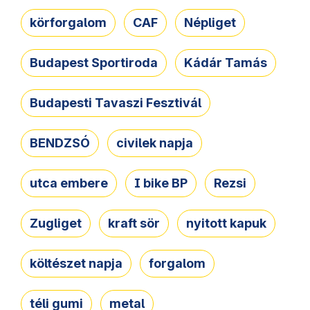
körforgalom
CAF
Népliget
Budapest Sportiroda
Kádár Tamás
Budapesti Tavaszi Fesztivál
BENDZSÓ
civilek napja
utca embere
I bike BP
Rezsi
Zugliget
kraft sör
nyitott kapuk
költészet napja
forgalom
téli gumi
metal