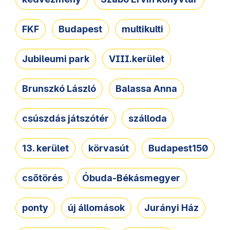
FKF
Budapest
multikulti
Jubileumi park
VIII.kerület
Brunszkó László
Balassa Anna
csúszdás játszótér
szálloda
13. kerület
körvasút
Budapest150
csőtörés
Óbuda-Békásmegyer
ponty
új állomások
Jurányi Ház