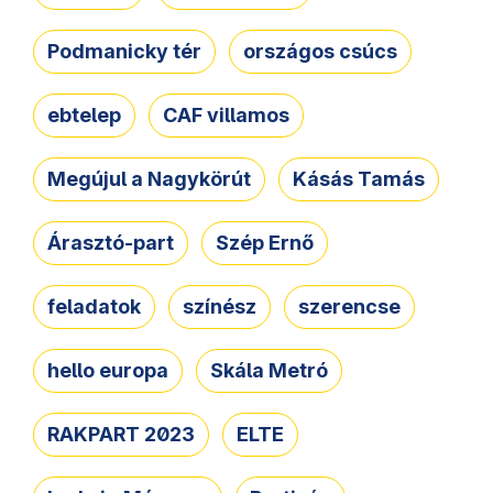
Podmanicky tér
országos csúcs
ebtelep
CAF villamos
Megújul a Nagykörút
Kásás Tamás
Árasztó-part
Szép Ernő
feladatok
színész
szerencse
hello europa
Skála Metró
RAKPART 2023
ELTE