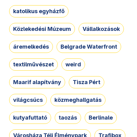
katolikus egyházfő
Közlekedési Múzeum
Vállalkozások
áremelkedés
Belgrade Waterfront
textilművészet
weird
Maarif alapítvány
Tisza Pért
világcsúcs
közmeghallgatás
kutyafuttató
taozás
Berlinale
Városháza Téli Élménypark
Trafibox