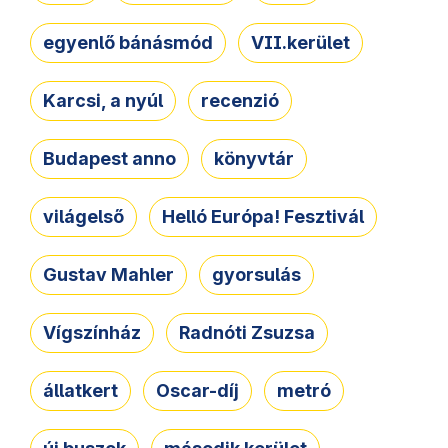
egyenlő bánásmód
VII.kerület
Karcsi, a nyúl
recenzió
Budapest anno
könyvtár
világelső
Helló Európa! Fesztivál
Gustav Mahler
gyorsulás
Vígszínház
Radnóti Zsuzsa
állatkert
Oscar-díj
metró