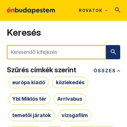
ROVATOK
Keresés
Keresés
Szűrés címkék szerint
ÖSSZES
európa kiadó
közlekedés
Ybl Miklós tér
Arrivabus
temetői járatok
vizsgafilm