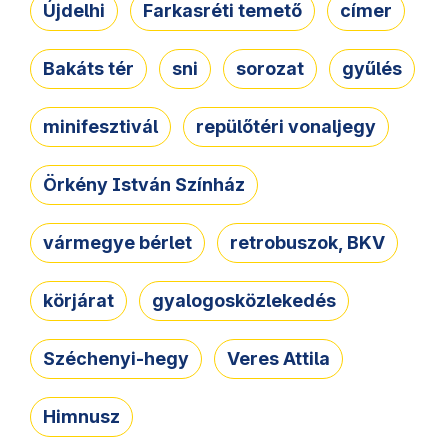
Újdelhi
Farkasréti temető
címer
Bakáts tér
sni
sorozat
gyűlés
minifesztivál
repülőtéri vonaljegy
Örkény István Színház
vármegye bérlet
retrobuszok, BKV
körjárat
gyalogosközlekedés
Széchenyi-hegy
Veres Attila
Himnusz