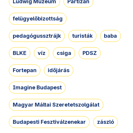
Ludwig Múzeum
Partizán
felügyelőbizottság
pedagógussztrájk
turisták
baba
BLKE
víz
csiga
PDSZ
Fortepan
időjárás
Imagine Budapest
Magyar Máltai Szeretetszolgálat
Budapesti Fesztiválzenekar
zászló