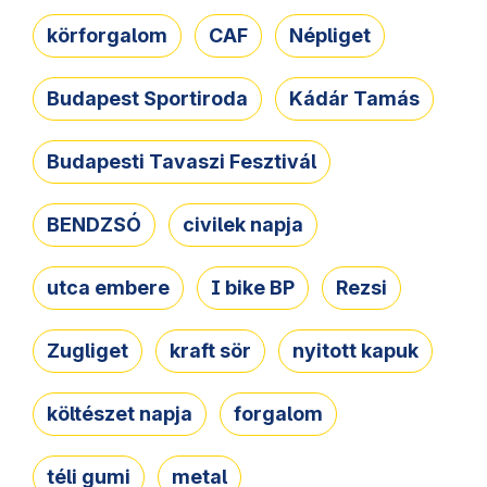
körforgalom
CAF
Népliget
Budapest Sportiroda
Kádár Tamás
Budapesti Tavaszi Fesztivál
BENDZSÓ
civilek napja
utca embere
I bike BP
Rezsi
Zugliget
kraft sör
nyitott kapuk
költészet napja
forgalom
téli gumi
metal