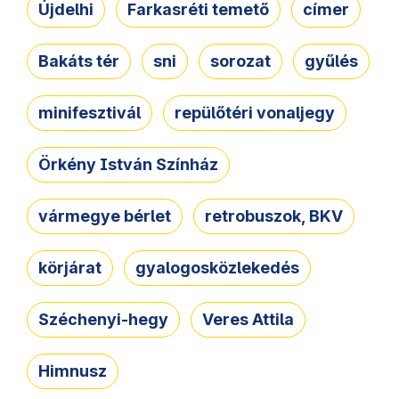
Újdelhi
Farkasréti temető
címer
Bakáts tér
sni
sorozat
gyűlés
minifesztivál
repülőtéri vonaljegy
Örkény István Színház
vármegye bérlet
retrobuszok, BKV
körjárat
gyalogosközlekedés
Széchenyi-hegy
Veres Attila
Himnusz