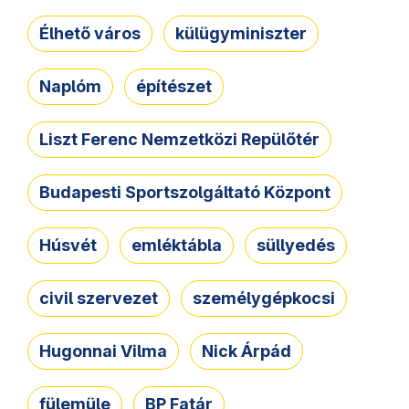
Élhető város
külügyminiszter
Naplóm
építészet
Liszt Ferenc Nemzetközi Repülőtér
Budapesti Sportszolgáltató Központ
Húsvét
emléktábla
süllyedés
civil szervezet
személygépkocsi
Hugonnai Vilma
Nick Árpád
fülemüle
BP Fatár