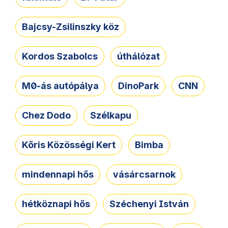
Bajcsy-Zsilinszky köz
Kordos Szabolcs
úthálózat
M0-ás autópálya
DinoPark
CNN
Chez Dodo
Szélkapu
Kőris Közösségi Kert
Bimba
mindennapi hős
vásárcsarnok
hétköznapi hős
Széchenyi István