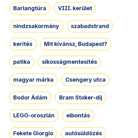
Barlangtúra
VIII. kerület
nindzsakormány
szabadstrand
kerítés
Mit kívánsz, Budapest?
patika
síkosságmentesítés
magyar márka
Csengery utca
Bodor Ádám
Bram Stoker-díj
LEGO-oroszlán
elbontás
Fekete Giorgio
autósüldözés