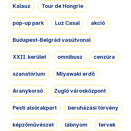
Kalauz
Tour de Hongrie
pop-up park
Luz Casal
akció
Budapest-Belgrád vasútvonal
XXII. kerület
omnibusz
cenzúra
szanatórium
Miyawaki erdő
Aranykorsó
Zugló városközpont
Pesti alsórakpart
beruházási törvény
képzőművészet
lábnyom
tervek