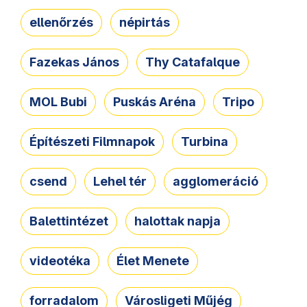
ellenőrzés
népirtás
Fazekas János
Thy Catafalque
MOL Bubi
Puskás Aréna
Tripo
Építészeti Filmnapok
Turbina
csend
Lehel tér
agglomeráció
Balettintézet
halottak napja
videotéka
Élet Menete
forradalom
Városligeti Műjég