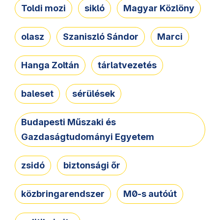
Toldi mozi
sikló
Magyar Közlöny
olasz
Szaniszló Sándor
Marci
Hanga Zoltán
tárlatvezetés
baleset
sérülések
Budapesti Műszaki és
Gazdaságtudományi Egyetem
zsidó
biztonsági őr
közbringarendszer
M0-s autóút