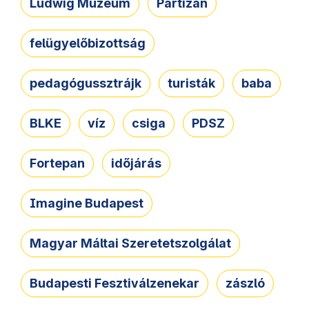
Ludwig Múzeum
Partizán
felügyelőbizottság
pedagógussztrájk
turisták
baba
BLKE
víz
csiga
PDSZ
Fortepan
időjárás
Imagine Budapest
Magyar Máltai Szeretetszolgálat
Budapesti Fesztiválzenekar
zászló