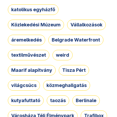
katolikus egyházfő
Közlekedési Múzeum
Vállalkozások
áremelkedés
Belgrade Waterfront
textilművészet
weird
Maarif alapítvány
Tisza Pért
világcsúcs
közmeghallgatás
kutyafuttató
taozás
Berlinale
Városháza Téli Élménypark
Trafibox