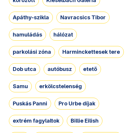
körözött
Kieselbach Galéria
Apáthy-szikla
Navracsics Tibor
hamuládás
hálózat
parkolási zóna
Harminckettesek tere
Dob utca
autóbusz
etető
Samu
erkölcstelenség
Puskás Panni
Pro Urbe díjak
extrém fagylaltok
Billie Eilish