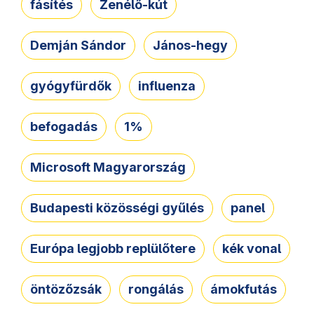
fásítés
Zenélő-kút
Demján Sándor
János-hegy
gyógyfürdők
influenza
befogadás
1%
Microsoft Magyarország
Budapesti közösségi gyűlés
panel
Európa legjobb replülőtere
kék vonal
öntözőzsák
rongálás
ámokfutás