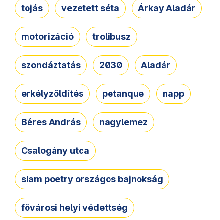
tojás
vezetett séta
Árkay Aladár
motorizáció
trolibusz
szondáztatás
2030
Aladár
erkélyzöldítés
petanque
napp
Béres András
nagylemez
Csalogány utca
slam poetry országos bajnokság
fővárosi helyi védettség