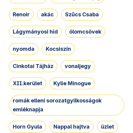
Renoir
akác
Szűcs Csaba
Lágymányosi híd
ólomcsövek
nyomda
Kocsiszín
Cinkotai Tájház
vonaljegy
XII.kerület
Kylie Minogue
romák elleni sorozatgyilkosságok
emléknapja
Horn Gyula
Nappal hajtva
üzlet