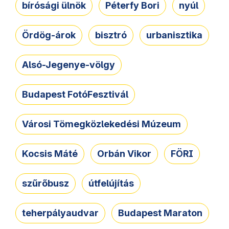
bírósági ülnök
Péterfy Bori
nyúl
Ördög-árok
bisztró
urbanisztika
Alsó-Jegenye-völgy
Budapest FotóFesztivál
Városi Tömegközlekedési Múzeum
Kocsis Máté
Orbán Vikor
FÖRI
szűrőbusz
útfelújítás
teherpályaudvar
Budapest Maraton