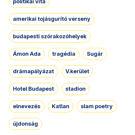
politikai vita
amerikai tojásgurító verseny
budapesti szórakozóhelyek
Ámon Ada
tragédia
Sugár
drámapályázat
V.kerület
Hotel Budapest
stadion
elnevezés
Katlan
slam poetry
újdonság