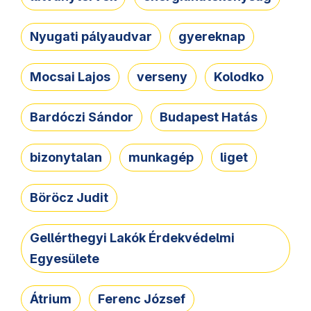
Nyugati pályaudvar
gyereknap
Mocsai Lajos
verseny
Kolodko
Bardóczi Sándor
Budapest Hatás
bizonytalan
munkagép
liget
Böröcz Judit
Gellérthegyi Lakók Érdekvédelmi
Egyesülete
Átrium
Ferenc József