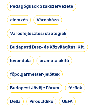
Pedagógusok Szakszervezete
elemzés
Városháza
Városfejlesztési stratégiák
Budapesti Dísz- és Közvilágítási Kft.
levendula
áramátalakító
főpolgármester-jelöltek
Budapest Jövője Fórum
férfiak
Della
Piros Ildikó
UEFA