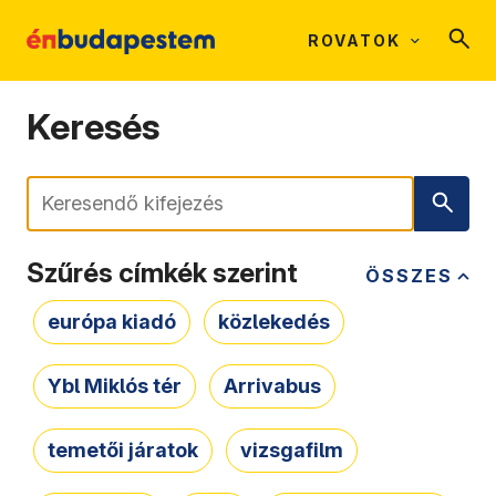
ROVATOK
Keresés
Keresés
Szűrés címkék szerint
ÖSSZES
európa kiadó
közlekedés
Ybl Miklós tér
Arrivabus
temetői járatok
vizsgafilm