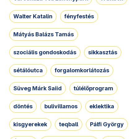
Walter Katalin
fényfestés
Mátyás Balázs Tamás
szociális gondoskodás
sikkasztás
sétálóutca
forgalomkorlátozás
Süveg Márk Saiid
túlélőprogram
döntés
bulivillamos
eklektika
kisgyerekek
teqball
Pálfi György