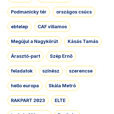
Podmanicky tér
országos csúcs
ebtelep
CAF villamos
Megújul a Nagykörút
Kásás Tamás
Árasztó-part
Szép Ernő
feladatok
színész
szerencse
hello europa
Skála Metró
RAKPART 2023
ELTE