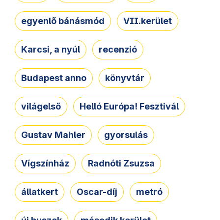
egyenlő bánásmód
VII.kerület
Karcsi, a nyúl
recenzió
Budapest anno
könyvtár
világelső
Helló Európa! Fesztivál
Gustav Mahler
gyorsulás
Vígszínház
Radnóti Zsuzsa
állatkert
Oscar-díj
metró