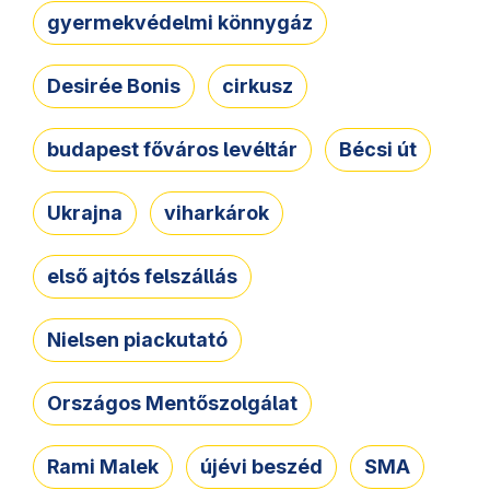
gyermekvédelmi könnygáz
Desirée Bonis
cirkusz
budapest főváros levéltár
Bécsi út
Ukrajna
viharkárok
első ajtós felszállás
Nielsen piackutató
Országos Mentőszolgálat
Rami Malek
újévi beszéd
SMA