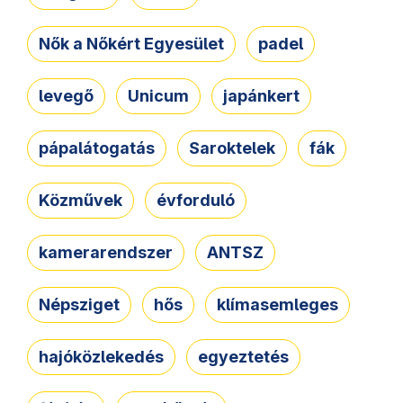
Nők a Nőkért Egyesület
padel
levegő
Unicum
japánkert
pápalátogatás
Saroktelek
fák
Közművek
évforduló
kamerarendszer
ANTSZ
Népsziget
hős
klímasemleges
hajóközlekedés
egyeztetés