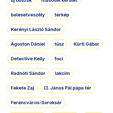
új buszok
második kerület
balesetveszély
térkép
Kerényi László Sándor
Ágoston Dániel
túsz
Kürti Gábor
Detective Kelly
foci
Radnóti Sándor
lakcím
Fekete Zaj
II. János Pál pápa tér
Ferencváros-Soroksár