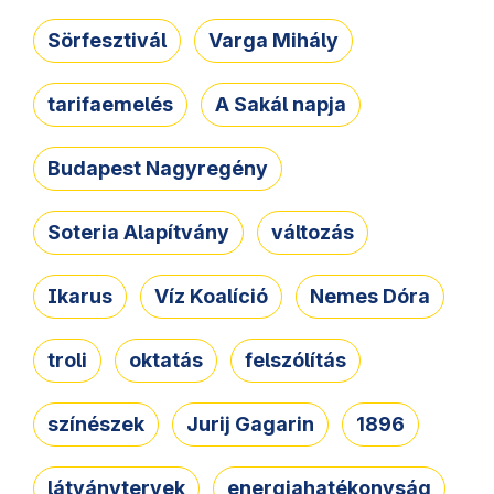
Sörfesztivál
Varga Mihály
tarifaemelés
A Sakál napja
Budapest Nagyregény
Soteria Alapítvány
változás
Ikarus
Víz Koalíció
Nemes Dóra
troli
oktatás
felszólítás
színészek
Jurij Gagarin
1896
látványtervek
energiahatékonyság