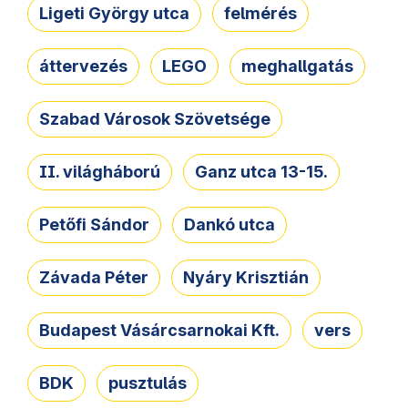
Ligeti György utca
felmérés
áttervezés
LEGO
meghallgatás
Szabad Városok Szövetsége
II. világháború
Ganz utca 13-15.
Petőfi Sándor
Dankó utca
Závada Péter
Nyáry Krisztián
Budapest Vásárcsarnokai Kft.
vers
BDK
pusztulás