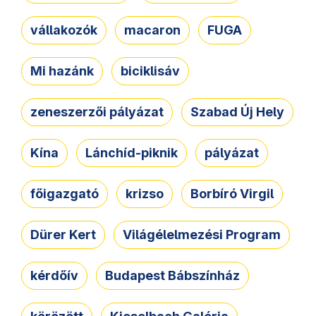
vállakozók
macaron
FUGA
Mi hazánk
biciklisáv
zeneszerzői pályázat
Szabad Új Hely
Kína
Lánchíd-piknik
pályázat
főigazgató
krizso
Borbíró Virgil
Dürer Kert
Világélelmezési Program
kérdőív
Budapest Bábszínház