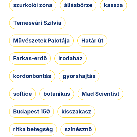
szurkolói zóna
állásbörze
kassza
Temesvári Szilvia
Művészetek Palotája
Határ út
Farkas-erdő
irodaház
kordonbontás
gyorshajtás
softice
botanikus
Mad Scientist
Budapest 150
kisszakasz
ritka betegség
színésznő