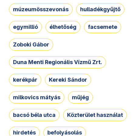
múzeumösszevonás
hulladékgyűjtő
egymillió
élhetőség
facsemete
Zoboki Gábor
Duna Menti Regionális Vízmű Zrt.
kerékpár
Kereki Sándor
milkovics mátyás
műjég
bacsó béla utca
Közterület használat
hirdetés
befolyásolás