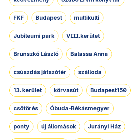
FKF
Budapest
multikulti
Jubileumi park
VIII.kerület
Brunszkó László
Balassa Anna
csúszdás játszótér
szálloda
13. kerület
körvasút
Budapest150
csőtörés
Óbuda-Békásmegyer
ponty
új állomások
Jurányi Ház