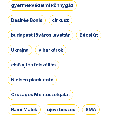
gyermekvédelmi könnygáz
Desirée Bonis
cirkusz
budapest főváros levéltár
Bécsi út
Ukrajna
viharkárok
első ajtós felszállás
Nielsen piackutató
Országos Mentőszolgálat
Rami Malek
újévi beszéd
SMA