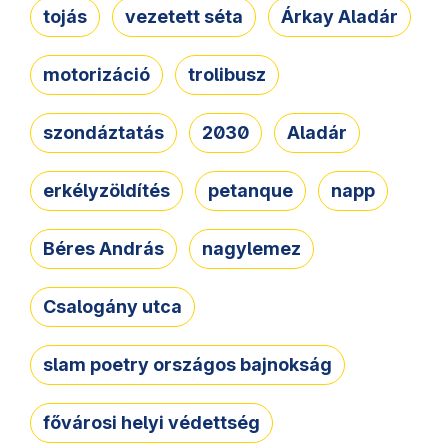
tojás
vezetett séta
Árkay Aladár
motorizáció
trolibusz
szondáztatás
2030
Aladár
erkélyzöldítés
petanque
napp
Béres András
nagylemez
Csalogány utca
slam poetry országos bajnokság
fővárosi helyi védettség