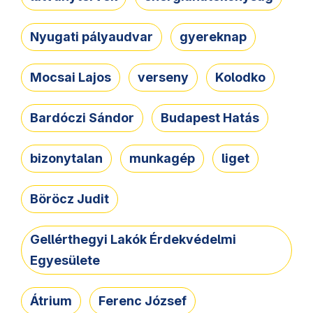
Nyugati pályaudvar
gyereknap
Mocsai Lajos
verseny
Kolodko
Bardóczi Sándor
Budapest Hatás
bizonytalan
munkagép
liget
Böröcz Judit
Gellérthegyi Lakók Érdekvédelmi
Egyesülete
Átrium
Ferenc József