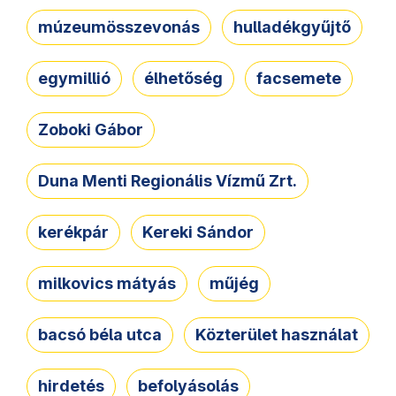
múzeumösszevonás
hulladékgyűjtő
egymillió
élhetőség
facsemete
Zoboki Gábor
Duna Menti Regionális Vízmű Zrt.
kerékpár
Kereki Sándor
milkovics mátyás
műjég
bacsó béla utca
Közterület használat
hirdetés
befolyásolás