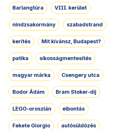
Barlangtúra
VIII. kerület
nindzsakormány
szabadstrand
kerítés
Mit kívánsz, Budapest?
patika
síkosságmentesítés
magyar márka
Csengery utca
Bodor Ádám
Bram Stoker-díj
LEGO-oroszlán
elbontás
Fekete Giorgio
autósüldözés