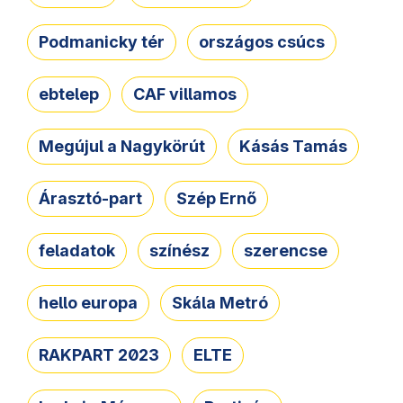
Podmanicky tér
országos csúcs
ebtelep
CAF villamos
Megújul a Nagykörút
Kásás Tamás
Árasztó-part
Szép Ernő
feladatok
színész
szerencse
hello europa
Skála Metró
RAKPART 2023
ELTE