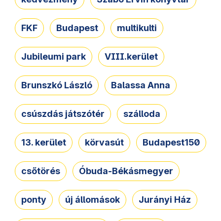
FKF
Budapest
multikulti
Jubileumi park
VIII.kerület
Brunszkó László
Balassa Anna
csúszdás játszótér
szálloda
13. kerület
körvasút
Budapest150
csőtörés
Óbuda-Békásmegyer
ponty
új állomások
Jurányi Ház