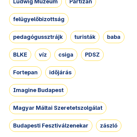
Ludwig Múzeum
Partizán
felügyelőbizottság
pedagógussztrájk
turisták
baba
BLKE
víz
csiga
PDSZ
Fortepan
időjárás
Imagine Budapest
Magyar Máltai Szeretetszolgálat
Budapesti Fesztiválzenekar
zászló