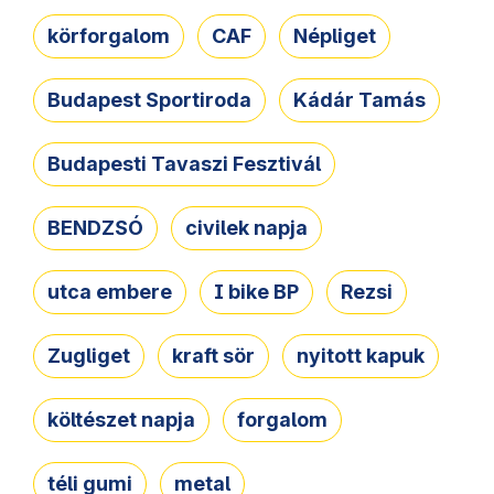
körforgalom
CAF
Népliget
Budapest Sportiroda
Kádár Tamás
Budapesti Tavaszi Fesztivál
BENDZSÓ
civilek napja
utca embere
I bike BP
Rezsi
Zugliget
kraft sör
nyitott kapuk
költészet napja
forgalom
téli gumi
metal