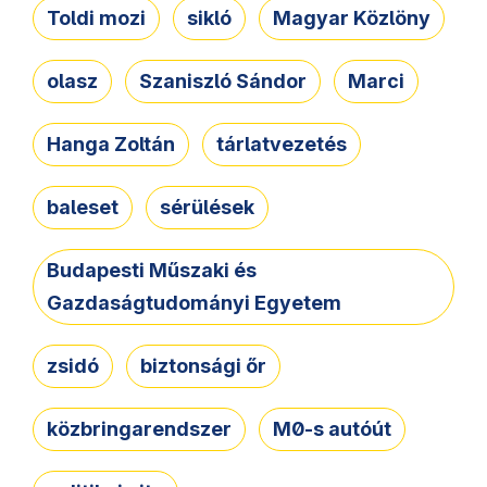
Toldi mozi
sikló
Magyar Közlöny
olasz
Szaniszló Sándor
Marci
Hanga Zoltán
tárlatvezetés
baleset
sérülések
Budapesti Műszaki és
Gazdaságtudományi Egyetem
zsidó
biztonsági őr
közbringarendszer
M0-s autóút