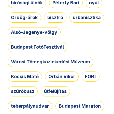
bírósági ülnök
Péterfy Bori
nyúl
Ördög-árok
bisztró
urbanisztika
Alsó-Jegenye-völgy
Budapest FotóFesztivál
Városi Tömegközlekedési Múzeum
Kocsis Máté
Orbán Vikor
FÖRI
szűrőbusz
útfelújítás
teherpályaudvar
Budapest Maraton