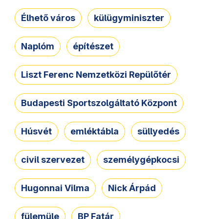
Élhető város
külügyminiszter
Naplóm
építészet
Liszt Ferenc Nemzetközi Repülőtér
Budapesti Sportszolgáltató Központ
Húsvét
emléktábla
süllyedés
civil szervezet
személygépkocsi
Hugonnai Vilma
Nick Árpád
fülemüle
BP Fatár