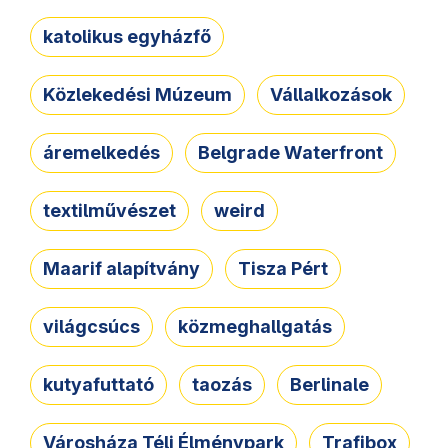
katolikus egyházfő
Közlekedési Múzeum
Vállalkozások
áremelkedés
Belgrade Waterfront
textilművészet
weird
Maarif alapítvány
Tisza Pért
világcsúcs
közmeghallgatás
kutyafuttató
taozás
Berlinale
Városháza Téli Élménypark
Trafibox