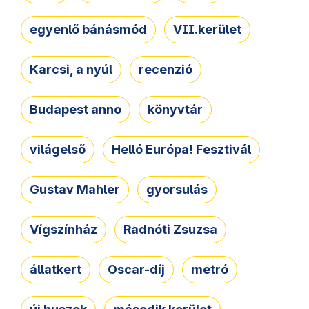
egyenlő bánásmód
VII.kerület
Karcsi, a nyúl
recenzió
Budapest anno
könyvtár
világelső
Helló Európa! Fesztivál
Gustav Mahler
gyorsulás
Vígszínház
Radnóti Zsuzsa
állatkert
Oscar-díj
metró