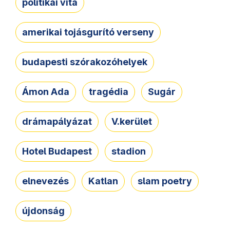
politikai vita
amerikai tojásgurító verseny
budapesti szórakozóhelyek
Ámon Ada
tragédia
Sugár
drámapályázat
V.kerület
Hotel Budapest
stadion
elnevezés
Katlan
slam poetry
újdonság