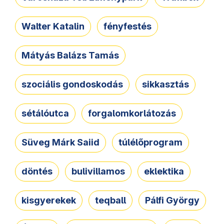
Walter Katalin
fényfestés
Mátyás Balázs Tamás
szociális gondoskodás
sikkasztás
sétálóutca
forgalomkorlátozás
Süveg Márk Saiid
túlélőprogram
döntés
bulivillamos
eklektika
kisgyerekek
teqball
Pálfi György