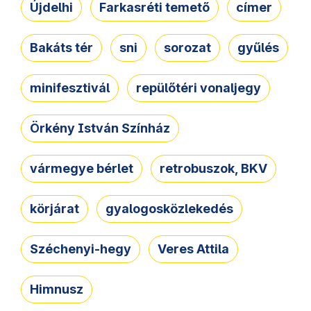
Újdelhi
Farkasréti temető
címer
Bakáts tér
sni
sorozat
gyűlés
minifesztivál
repülőtéri vonaljegy
Örkény István Színház
vármegye bérlet
retrobuszok, BKV
körjárat
gyalogosközlekedés
Széchenyi-hegy
Veres Attila
Himnusz