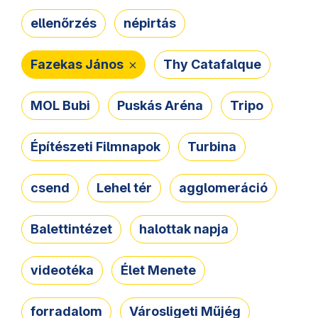
ellenőrzés
népirtás
Fazekas János
Thy Catafalque
MOL Bubi
Puskás Aréna
Tripo
Építészeti Filmnapok
Turbina
csend
Lehel tér
agglomeráció
Balettintézet
halottak napja
videotéka
Élet Menete
forradalom
Városligeti Műjég