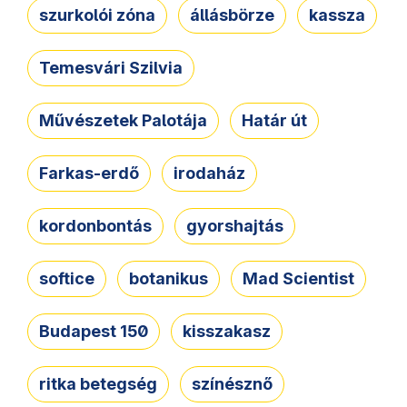
szurkolói zóna
állásbörze
kassza
Temesvári Szilvia
Művészetek Palotája
Határ út
Farkas-erdő
irodaház
kordonbontás
gyorshajtás
softice
botanikus
Mad Scientist
Budapest 150
kisszakasz
ritka betegség
színésznő