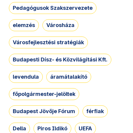
Pedagógusok Szakszervezete
elemzés
Városháza
Városfejlesztési stratégiák
Budapesti Dísz- és Közvilágítási Kft.
levendula
áramátalakító
főpolgármester-jelöltek
Budapest Jövője Fórum
férfiak
Della
Piros Ildikó
UEFA