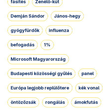
fásítés
Zenélő-kút
Demján Sándor
János-hegy
gyógyfürdők
influenza
befogadás
1%
Microsoft Magyarország
Budapesti közösségi gyűlés
panel
Európa legjobb replülőtere
kék vonal
öntözőzsák
rongálás
ámokfutás