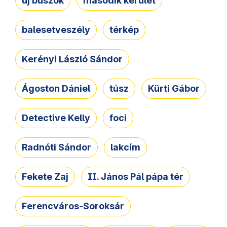
új buszok
második kerület
balesetveszély
térkép
Kerényi László Sándor
Ágoston Dániel
túsz
Kürti Gábor
Detective Kelly
foci
Radnóti Sándor
lakcím
Fekete Zaj
II. János Pál pápa tér
Ferencváros-Soroksár