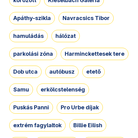
körözött
Kieselbach Galéria
Apáthy-szikla
Navracsics Tibor
hamuládás
hálózat
parkolási zóna
Harminckettesek tere
Dob utca
autóbusz
etető
Samu
erkölcstelenség
Puskás Panni
Pro Urbe díjak
extrém fagylaltok
Billie Eilish