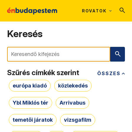
ROVATOK
Keresés
Keresés
Szűrés címkék szerint
ÖSSZES
európa kiadó
közlekedés
Ybl Miklós tér
Arrivabus
temetői járatok
vizsgafilm