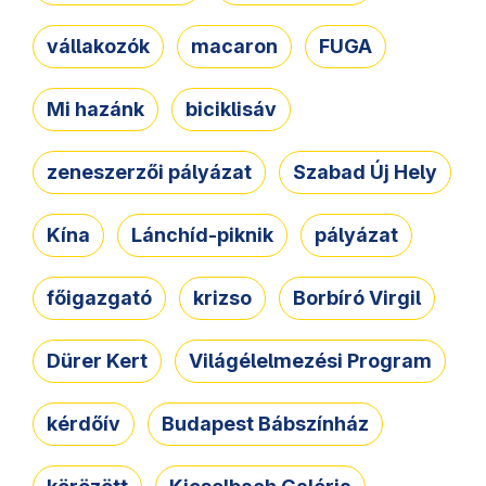
vállakozók
macaron
FUGA
Mi hazánk
biciklisáv
zeneszerzői pályázat
Szabad Új Hely
Kína
Lánchíd-piknik
pályázat
főigazgató
krizso
Borbíró Virgil
Dürer Kert
Világélelmezési Program
kérdőív
Budapest Bábszínház