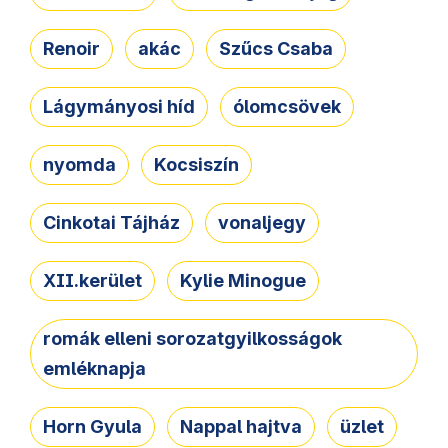
Renoir
akác
Szűcs Csaba
Lágymányosi híd
ólomcsövek
nyomda
Kocsiszín
Cinkotai Tájház
vonaljegy
XII.kerület
Kylie Minogue
romák elleni sorozatgyilkosságok
emléknapja
Horn Gyula
Nappal hajtva
üzlet