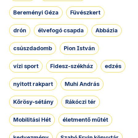
Bereményi Géza
Füvészkert
drón
élvefogó csapda
Abbázia
csúszdadomb
Pion István
vízi sport
Fidesz-székház
edzés
nyitott rakpart
Muhi András
Kőrösy-sétány
Rákóczi tér
Mobilitási Hét
életmentő műtét
kedvezmény
Szabó Ervin könyvtár