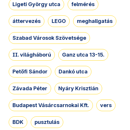
Ligeti György utca
felmérés
áttervezés
LEGO
meghallgatás
Szabad Városok Szövetsége
II. világháború
Ganz utca 13-15.
Petőfi Sándor
Dankó utca
Závada Péter
Nyáry Krisztián
Budapest Vásárcsarnokai Kft.
vers
BDK
pusztulás