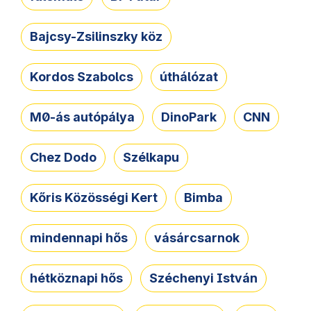
Bajcsy-Zsilinszky köz
Kordos Szabolcs
úthálózat
M0-ás autópálya
DinoPark
CNN
Chez Dodo
Szélkapu
Kőris Közösségi Kert
Bimba
mindennapi hős
vásárcsarnok
hétköznapi hős
Széchenyi István