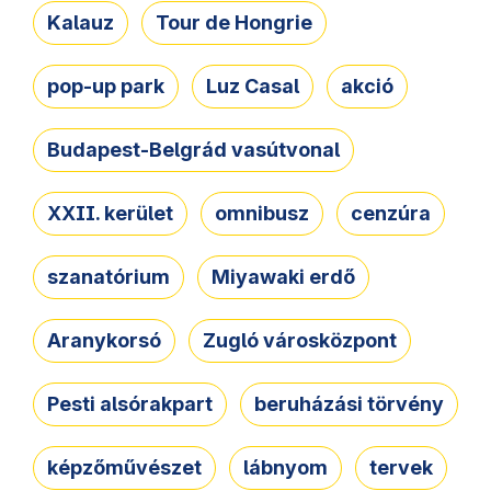
Kalauz
Tour de Hongrie
pop-up park
Luz Casal
akció
Budapest-Belgrád vasútvonal
XXII. kerület
omnibusz
cenzúra
szanatórium
Miyawaki erdő
Aranykorsó
Zugló városközpont
Pesti alsórakpart
beruházási törvény
képzőművészet
lábnyom
tervek