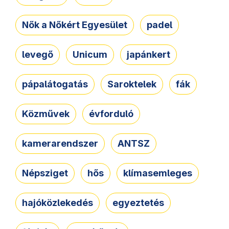
Nők a Nőkért Egyesület
padel
levegő
Unicum
japánkert
pápalátogatás
Saroktelek
fák
Közművek
évforduló
kamerarendszer
ANTSZ
Népsziget
hős
klímasemleges
hajóközlekedés
egyeztetés