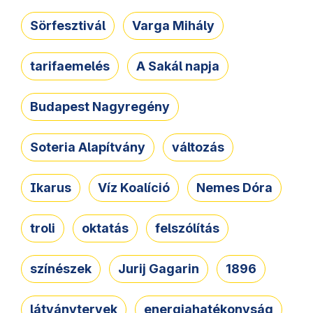
Sörfesztivál
Varga Mihály
tarifaemelés
A Sakál napja
Budapest Nagyregény
Soteria Alapítvány
változás
Ikarus
Víz Koalíció
Nemes Dóra
troli
oktatás
felszólítás
színészek
Jurij Gagarin
1896
látványtervek
energiahatékonyság