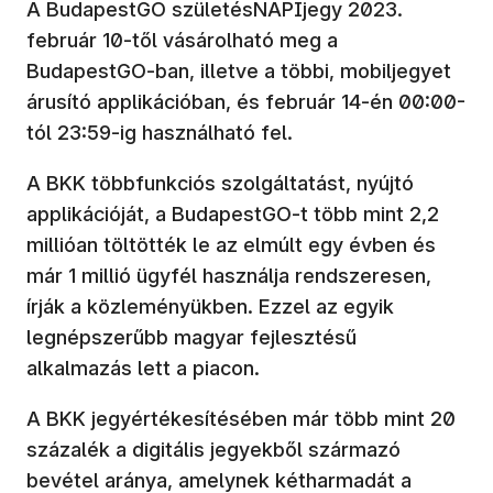
A BudapestGO születésNAPIjegy 2023.
február 10-től vásárolható meg a
BudapestGO-ban, illetve a többi, mobiljegyet
árusító applikációban, és február 14-én 00:00-
tól 23:59-ig használható fel.
A BKK többfunkciós szolgáltatást, nyújtó
applikációját, a BudapestGO-t több mint 2,2
millióan töltötték le az elmúlt egy évben és
már 1 millió ügyfél használja rendszeresen,
írják a közleményükben. Ezzel az egyik
legnépszerűbb magyar fejlesztésű
alkalmazás lett a piacon.
A BKK jegyértékesítésében már több mint 20
százalék a digitális jegyekből származó
bevétel aránya, amelynek kétharmadát a