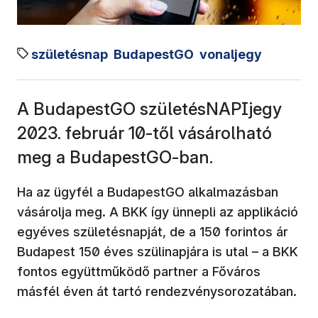
születésnap
BudapestGO
vonaljegy
A BudapestGO születésNAPIjegy
2023. február 10-től vásárolható
meg a BudapestGO-ban.
Ha az ügyfél a BudapestGO alkalmazásban
vásárolja meg. A BKK így ünnepli az applikáció
egyéves születésnapját, de a 150 forintos ár
Budapest 150 éves szülinapjára is utal – a BKK
fontos együttműködő partner a Főváros
másfél éven át tartó rendezvénysorozatában.