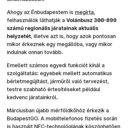
(új ablakban nyílik me
Ahogy az Énbudapestem is
megírta
,
felhasználók láthatják a
Volánbusz 300-899
számú regionális járatainak aktuális
helyzetét
, illetve azt is, hogy azok pontosan
mikor érkeznek egy megállóba, vagy mikor
indulnak onnan tovább.
Emellett számos egyedi funkciót kínál a
szolgáltatás: egyebek mellett automatikus
bérletmegújítást, járműről való tervezést,
testre szabható értesítéseket például
kedvenc járatainkról.
Márciusban újabb mérföldkőhöz érkezik a
BudapestGO. A mobiltelefonos fizetés során
is használt NFC-technológiának köszönhetően