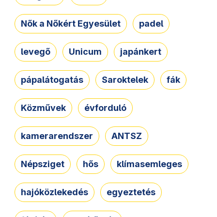
Nők a Nőkért Egyesület
padel
levegő
Unicum
japánkert
pápalátogatás
Saroktelek
fák
Közművek
évforduló
kamerarendszer
ANTSZ
Népsziget
hős
klímasemleges
hajóközlekedés
egyeztetés