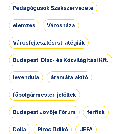
Pedagógusok Szakszervezete
elemzés
Városháza
Városfejlesztési stratégiák
Budapesti Dísz- és Közvilágítási Kft.
levendula
áramátalakító
főpolgármester-jelöltek
Budapest Jövője Fórum
férfiak
Della
Piros Ildikó
UEFA