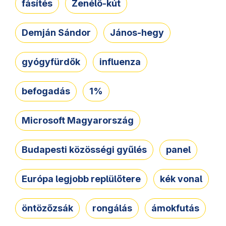
fásítés
Zenélő-kút
Demján Sándor
János-hegy
gyógyfürdők
influenza
befogadás
1%
Microsoft Magyarország
Budapesti közösségi gyűlés
panel
Európa legjobb replülőtere
kék vonal
öntözőzsák
rongálás
ámokfutás