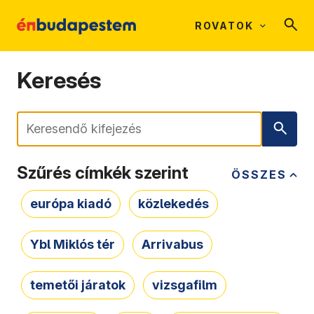
ROVATOK
Keresés
Keresés
Szűrés címkék szerint
ÖSSZES
európa kiadó
közlekedés
Ybl Miklós tér
Arrivabus
temetői járatok
vizsgafilm