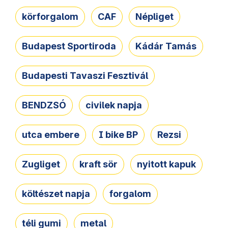
körforgalom
CAF
Népliget
Budapest Sportiroda
Kádár Tamás
Budapesti Tavaszi Fesztivál
BENDZSÓ
civilek napja
utca embere
I bike BP
Rezsi
Zugliget
kraft sör
nyitott kapuk
költészet napja
forgalom
téli gumi
metal