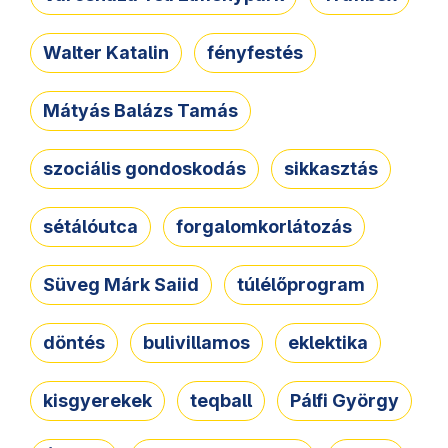
Walter Katalin
fényfestés
Mátyás Balázs Tamás
szociális gondoskodás
sikkasztás
sétálóutca
forgalomkorlátozás
Süveg Márk Saiid
túlélőprogram
döntés
bulivillamos
eklektika
kisgyerekek
teqball
Pálfi György