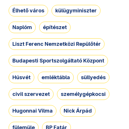
Élhető város
külügyminiszter
Naplóm
építészet
Liszt Ferenc Nemzetközi Repülőtér
Budapesti Sportszolgáltató Központ
Húsvét
emléktábla
süllyedés
civil szervezet
személygépkocsi
Hugonnai Vilma
Nick Árpád
fülemüle
BP Fatár