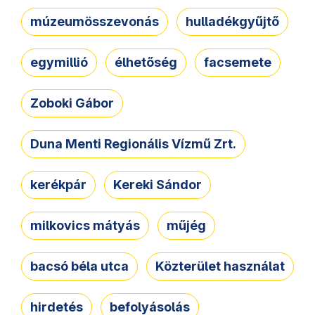
múzeumösszevonás
hulladékgyűjtő
egymillió
élhetőség
facsemete
Zoboki Gábor
Duna Menti Regionális Vízmű Zrt.
kerékpár
Kereki Sándor
milkovics mátyás
műjég
bacsó béla utca
Közterület használat
hirdetés
befolyásolás