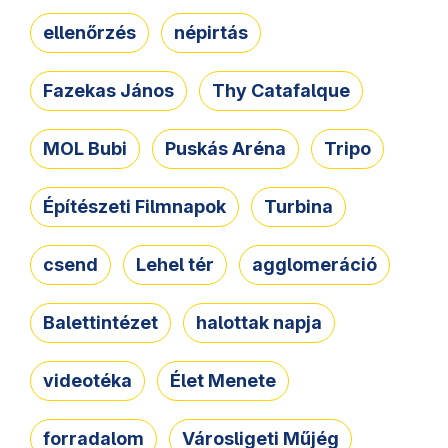
ellenőrzés
népirtás
Fazekas János
Thy Catafalque
MOL Bubi
Puskás Aréna
Tripo
Építészeti Filmnapok
Turbina
csend
Lehel tér
agglomeráció
Balettintézet
halottak napja
videotéka
Élet Menete
forradalom
Városligeti Műjég