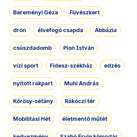
Bereményi Géza
Füvészkert
drón
élvefogó csapda
Abbázia
csúszdadomb
Pion István
vízi sport
Fidesz-székház
edzés
nyitott rakpart
Muhi András
Kőrösy-sétány
Rákóczi tér
Mobilitási Hét
életmentő műtét
kedvezmény
Szabó Ervin könyvtár