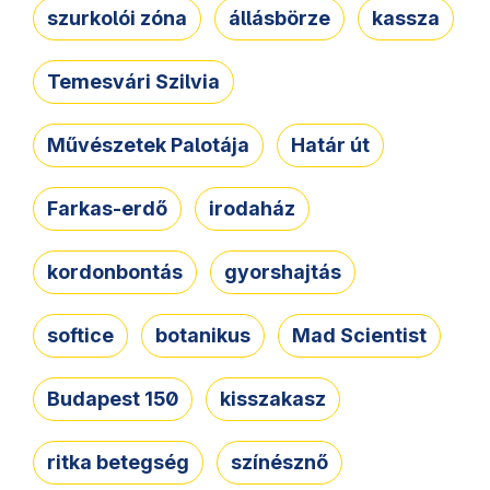
szurkolói zóna
állásbörze
kassza
Temesvári Szilvia
Művészetek Palotája
Határ út
Farkas-erdő
irodaház
kordonbontás
gyorshajtás
softice
botanikus
Mad Scientist
Budapest 150
kisszakasz
ritka betegség
színésznő