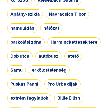
körözött
Kieselbach Galéria
Apáthy-szikla
Navracsics Tibor
hamuládás
hálózat
parkolási zóna
Harminckettesek tere
Dob utca
autóbusz
etető
Samu
erkölcstelenség
Puskás Panni
Pro Urbe díjak
extrém fagylaltok
Billie Eilish