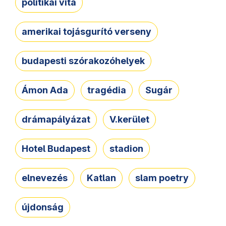
politikai vita
amerikai tojásgurító verseny
budapesti szórakozóhelyek
Ámon Ada
tragédia
Sugár
drámapályázat
V.kerület
Hotel Budapest
stadion
elnevezés
Katlan
slam poetry
újdonság