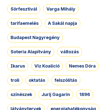
Sörfesztivál
Varga Mihály
tarifaemelés
A Sakál napja
Budapest Nagyregény
Soteria Alapítvány
változás
Ikarus
Víz Koalíció
Nemes Dóra
troli
oktatás
felszólítás
színészek
Jurij Gagarin
1896
látványtervek
energiahatékonyság