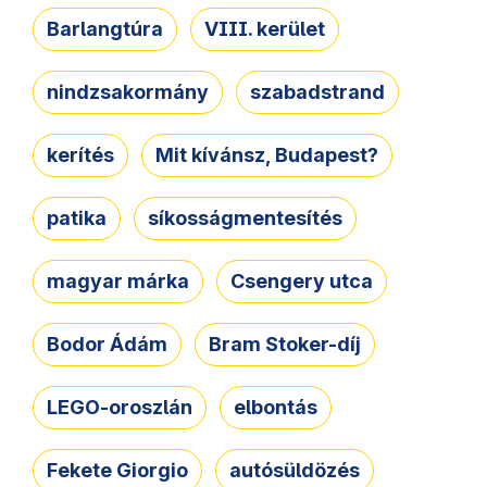
Barlangtúra
VIII. kerület
nindzsakormány
szabadstrand
kerítés
Mit kívánsz, Budapest?
patika
síkosságmentesítés
magyar márka
Csengery utca
Bodor Ádám
Bram Stoker-díj
LEGO-oroszlán
elbontás
Fekete Giorgio
autósüldözés