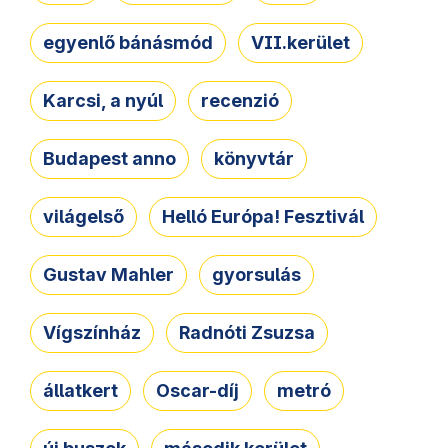
egyenlő bánásmód
VII.kerület
Karcsi, a nyúl
recenzió
Budapest anno
könyvtár
világelső
Helló Európa! Fesztivál
Gustav Mahler
gyorsulás
Vígszínház
Radnóti Zsuzsa
állatkert
Oscar-díj
metró