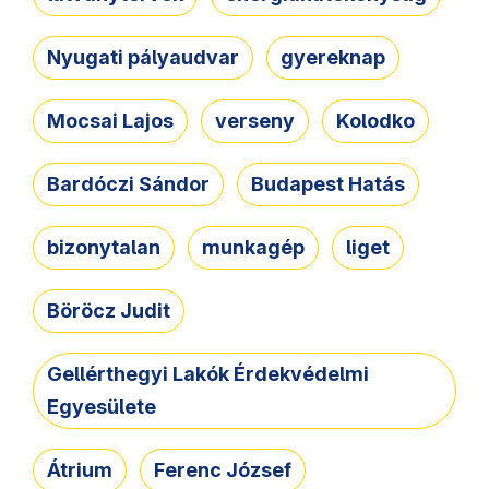
Nyugati pályaudvar
gyereknap
Mocsai Lajos
verseny
Kolodko
Bardóczi Sándor
Budapest Hatás
bizonytalan
munkagép
liget
Böröcz Judit
Gellérthegyi Lakók Érdekvédelmi
Egyesülete
Átrium
Ferenc József