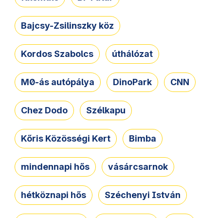
Bajcsy-Zsilinszky köz
Kordos Szabolcs
úthálózat
M0-ás autópálya
DinoPark
CNN
Chez Dodo
Szélkapu
Kőris Közösségi Kert
Bimba
mindennapi hős
vásárcsarnok
hétköznapi hős
Széchenyi István