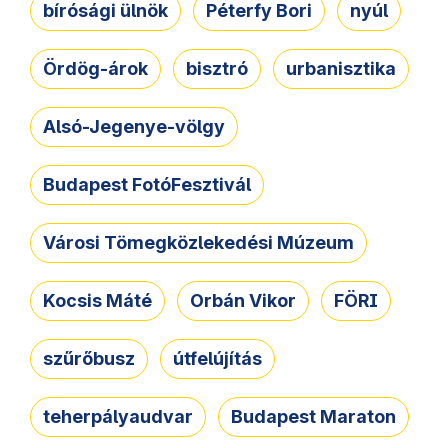
bírósági ülnök
Péterfy Bori
nyúl
Ördög-árok
bisztró
urbanisztika
Alsó-Jegenye-völgy
Budapest FotóFesztivál
Városi Tömegközlekedési Múzeum
Kocsis Máté
Orbán Vikor
FÖRI
szűrőbusz
útfelújítás
teherpályaudvar
Budapest Maraton