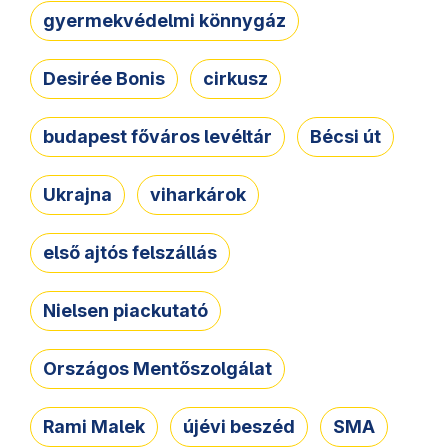
gyermekvédelmi könnygáz
Desirée Bonis
cirkusz
budapest főváros levéltár
Bécsi út
Ukrajna
viharkárok
első ajtós felszállás
Nielsen piackutató
Országos Mentőszolgálat
Rami Malek
újévi beszéd
SMA