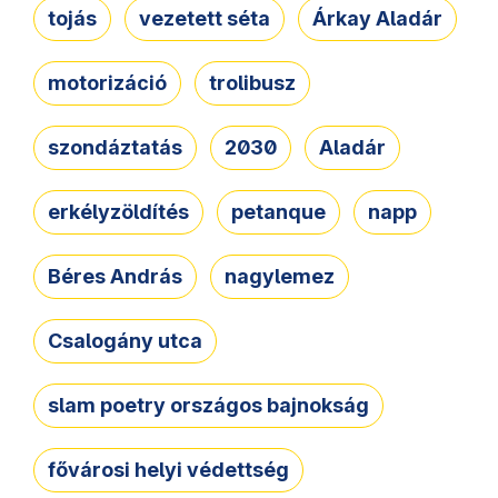
tojás
vezetett séta
Árkay Aladár
motorizáció
trolibusz
szondáztatás
2030
Aladár
erkélyzöldítés
petanque
napp
Béres András
nagylemez
Csalogány utca
slam poetry országos bajnokság
fővárosi helyi védettség