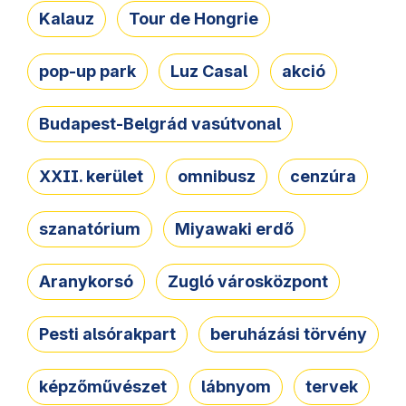
Kalauz
Tour de Hongrie
pop-up park
Luz Casal
akció
Budapest-Belgrád vasútvonal
XXII. kerület
omnibusz
cenzúra
szanatórium
Miyawaki erdő
Aranykorsó
Zugló városközpont
Pesti alsórakpart
beruházási törvény
képzőművészet
lábnyom
tervek