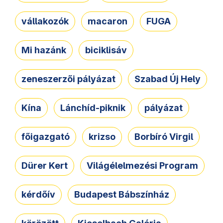
vállakozók
macaron
FUGA
Mi hazánk
biciklisáv
zeneszerzői pályázat
Szabad Új Hely
Kína
Lánchíd-piknik
pályázat
főigazgató
krizso
Borbíró Virgil
Dürer Kert
Világélelmezési Program
kérdőív
Budapest Bábszínház