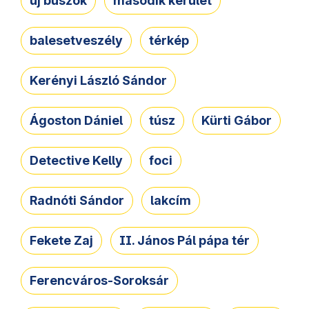
új buszok
második kerület
balesetveszély
térkép
Kerényi László Sándor
Ágoston Dániel
túsz
Kürti Gábor
Detective Kelly
foci
Radnóti Sándor
lakcím
Fekete Zaj
II. János Pál pápa tér
Ferencváros-Soroksár