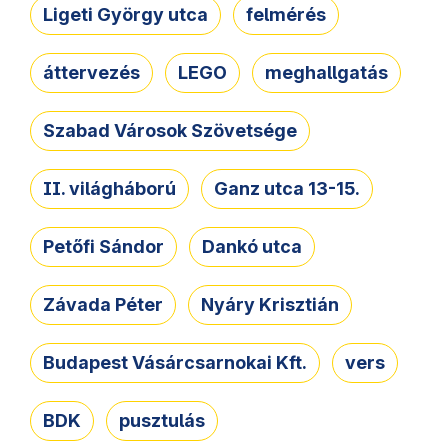
Ligeti György utca
felmérés
áttervezés
LEGO
meghallgatás
Szabad Városok Szövetsége
II. világháború
Ganz utca 13-15.
Petőfi Sándor
Dankó utca
Závada Péter
Nyáry Krisztián
Budapest Vásárcsarnokai Kft.
vers
BDK
pusztulás