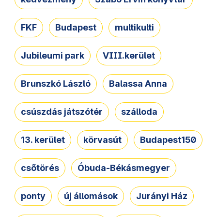
FKF
Budapest
multikulti
Jubileumi park
VIII.kerület
Brunszkó László
Balassa Anna
csúszdás játszótér
szálloda
13. kerület
körvasút
Budapest150
csőtörés
Óbuda-Békásmegyer
ponty
új állomások
Jurányi Ház