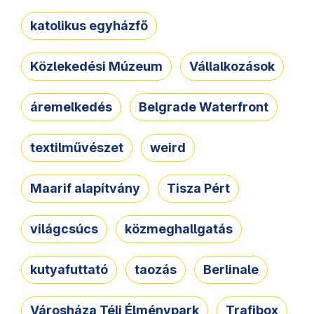
katolikus egyházfő
Közlekedési Múzeum
Vállalkozások
áremelkedés
Belgrade Waterfront
textilművészet
weird
Maarif alapítvány
Tisza Pért
világcsúcs
közmeghallgatás
kutyafuttató
taozás
Berlinale
Városháza Téli Élménypark
Trafibox