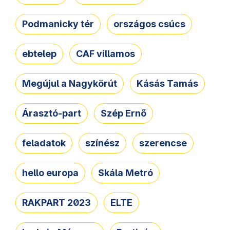
Podmanicky tér
országos csúcs
ebtelep
CAF villamos
Megújul a Nagykörút
Kásás Tamás
Árasztó-part
Szép Ernő
feladatok
színész
szerencse
hello europa
Skála Metró
RAKPART 2023
ELTE