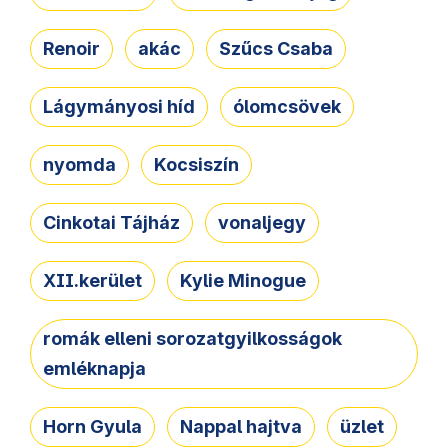
Renoir
akác
Szűcs Csaba
Lágymányosi híd
ólomcsövek
nyomda
Kocsiszín
Cinkotai Tájház
vonaljegy
XII.kerület
Kylie Minogue
romák elleni sorozatgyilkosságok
emléknapja
Horn Gyula
Nappal hajtva
üzlet