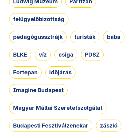
Ludwig Múzeum
Partizán
felügyelőbizottság
pedagógussztrájk
turisták
baba
BLKE
víz
csiga
PDSZ
Fortepan
időjárás
Imagine Budapest
Magyar Máltai Szeretetszolgálat
Budapesti Fesztiválzenekar
zászló