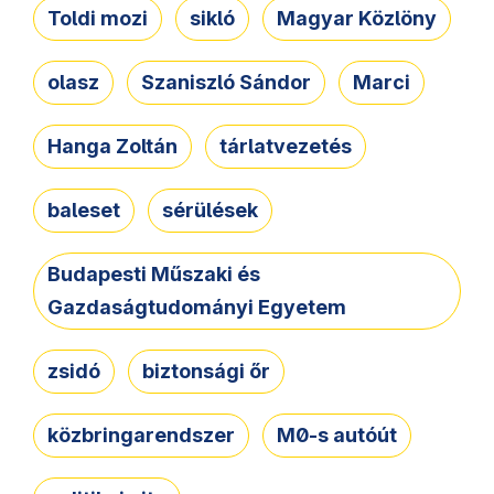
Toldi mozi
sikló
Magyar Közlöny
olasz
Szaniszló Sándor
Marci
Hanga Zoltán
tárlatvezetés
baleset
sérülések
Budapesti Műszaki és
Gazdaságtudományi Egyetem
zsidó
biztonsági őr
közbringarendszer
M0-s autóút