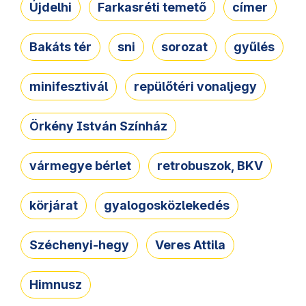
Újdelhi
Farkasréti temető
címer
Bakáts tér
sni
sorozat
gyűlés
minifesztivál
repülőtéri vonaljegy
Örkény István Színház
vármegye bérlet
retrobuszok, BKV
körjárat
gyalogosközlekedés
Széchenyi-hegy
Veres Attila
Himnusz