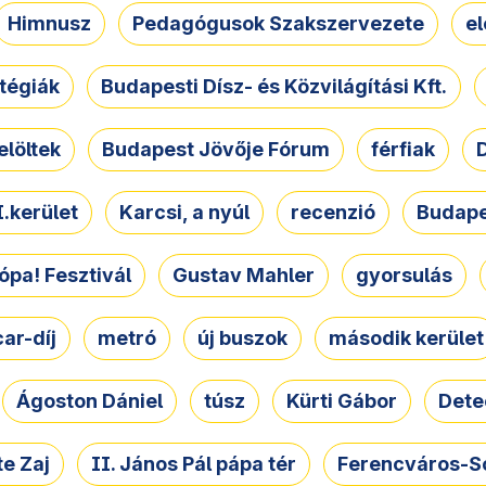
Himnusz
Pedagógusok Szakszervezete
e
atégiák
Budapesti Dísz- és Közvilágítási Kft.
elöltek
Budapest Jövője Fórum
férfiak
D
.kerület
Karcsi, a nyúl
recenzió
Budape
ópa! Fesztivál
Gustav Mahler
gyorsulás
ar-díj
metró
új buszok
második kerület
Ágoston Dániel
túsz
Kürti Gábor
Dete
e Zaj
II. János Pál pápa tér
Ferencváros-S