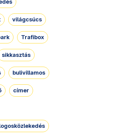
edés
t
világcsúcs
park
Trafibox
sikkasztás
s
bulivillamos
ő
címer
logosközlekedés