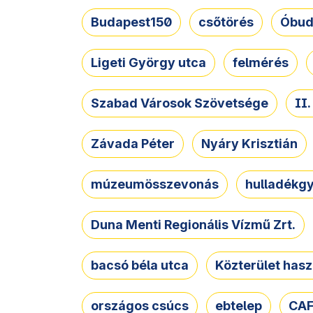
Budapest150
csőtörés
Óbud
Ligeti György utca
felmérés
Szabad Városok Szövetsége
II
Závada Péter
Nyáry Krisztián
múzeumösszevonás
hulladékgy
Duna Menti Regionális Vízmű Zrt.
bacsó béla utca
Közterület hasz
országos csúcs
ebtelep
CAF