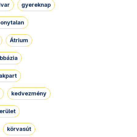
dvar
gyereknap
zonytalan
Átrium
bbázia
rakpart
kedvezmény
erület
körvasút