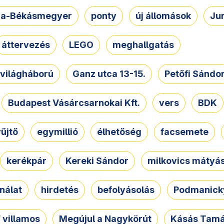
a-Békásmegyer
ponty
új állomások
Ju
áttervezés
LEGO
meghallgatás
. világháború
Ganz utca 13-15.
Petőfi Sándo
Budapest Vásárcsarnokai Kft.
vers
BDK
űjtő
egymillió
élhetőség
facsemete
kerékpár
Kereki Sándor
milkovics mátyá
nálat
hirdetés
befolyásolás
Podmanicky
 villamos
Megújul a Nagykörút
Kásás Tam