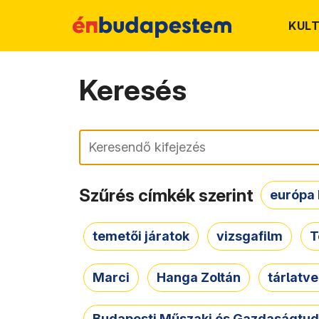
KUL
Keresés
Keresés
Szűrés címkék szerint
európa 
temetői járatok
vizsgafilm
T
Marci
Hanga Zoltán
tárlatv
Budapesti Műszaki és Gazdaságtu