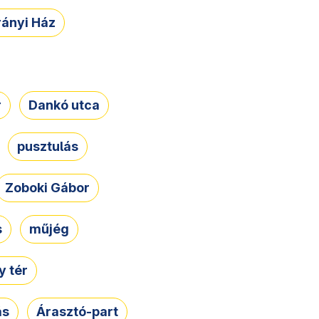
rányi Ház
r
Dankó utca
pusztulás
Zoboki Gábor
s
műjég
 tér
ás
Árasztó-part