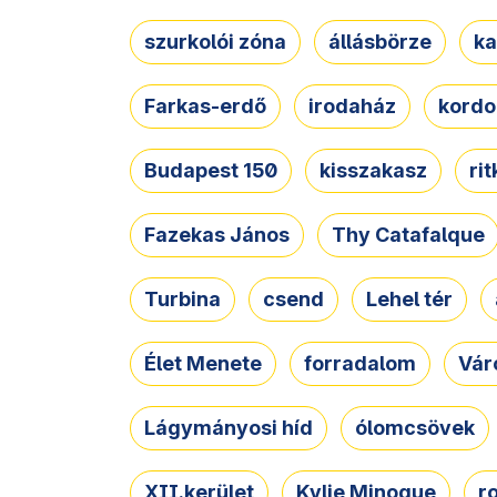
szurkolói zóna
állásbörze
ka
Farkas-erdő
irodaház
kordo
Budapest 150
kisszakasz
ri
Fazekas János
Thy Catafalque
Turbina
csend
Lehel tér
Élet Menete
forradalom
Vár
Lágymányosi híd
ólomcsövek
XII.kerület
Kylie Minogue
r