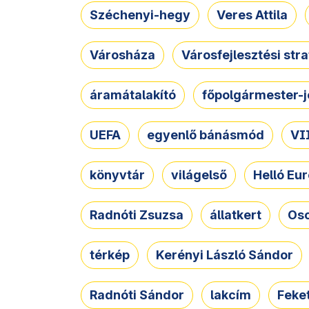
Széchenyi-hegy
Veres Attila
Városháza
Városfejlesztési str
áramátalakító
főpolgármester-j
UEFA
egyenlő bánásmód
VII
könyvtár
világelső
Helló Eur
Radnóti Zsuzsa
állatkert
Osc
térkép
Kerényi László Sándor
Radnóti Sándor
lakcím
Feket