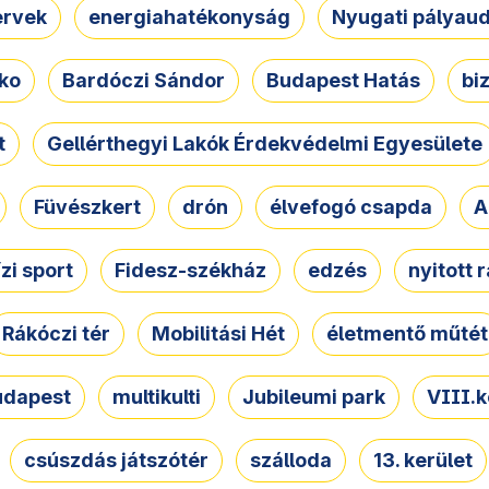
ervek
energiahatékonyság
Nyugati pályau
ko
Bardóczi Sándor
Budapest Hatás
bi
t
Gellérthegyi Lakók Érdekvédelmi Egyesülete
Füvészkert
drón
élvefogó csapda
A
ízi sport
Fidesz-székház
edzés
nyitott 
Rákóczi tér
Mobilitási Hét
életmentő műtét
udapest
multikulti
Jubileumi park
VIII.k
csúszdás játszótér
szálloda
13. kerület