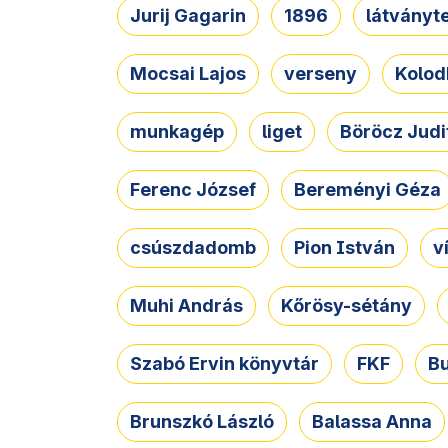
Jurij Gagarin
1896
látványt
Mocsai Lajos
verseny
Kolod
munkagép
liget
Böröcz Judi
Ferenc József
Bereményi Géza
csúszdadomb
Pion István
v
Muhi András
Kőrösy-sétány
Szabó Ervin könyvtár
FKF
B
Brunszkó László
Balassa Anna