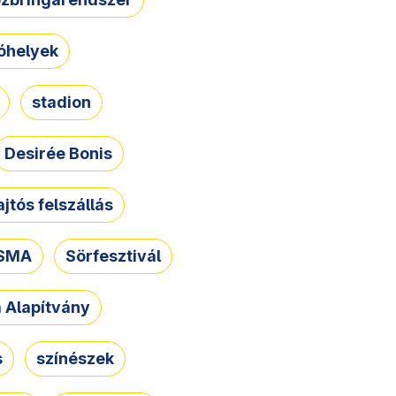
óhelyek
stadion
Desirée Bonis
ajtós felszállás
SMA
Sörfesztivál
a Alapítvány
s
színészek