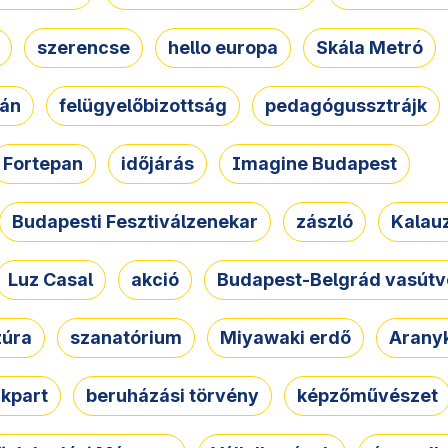
szerencse
hello europa
Skála Metró
zán
felügyelőbizottság
pedagógussztrájk
Fortepan
időjárás
Imagine Budapest
Budapesti Fesztiválzenekar
zászló
Kalau
Luz Casal
akció
Budapest-Belgrád vasútv
zúra
szanatórium
Miyawaki erdő
Arany
akpart
beruházási törvény
képzőművészet