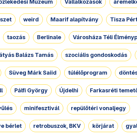
özlekedési Múzeum
Vállalkozások
áremelk
szet
weird
Maarif alapítvány
Tisza Pér
taozás
Berlinale
Városháza Téli Élmény
átyás Balázs Tamás
szociális gondoskodás
Süveg Márk Saiid
túlélőprogram
dönté
ll
Pálfi György
Újdelhi
Farkasréti temet
yűlés
minifesztivál
repülőtéri vonaljegy
e bérlet
retrobuszok, BKV
körjárat
gya