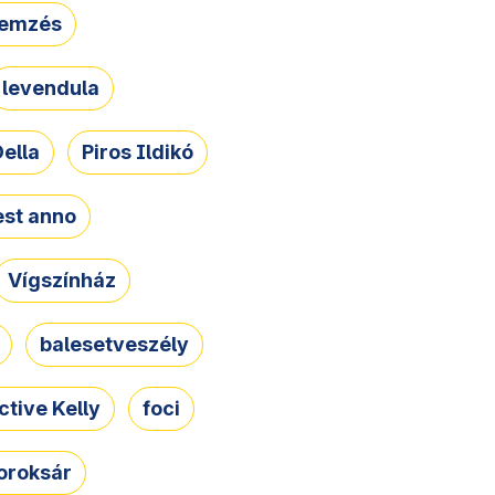
lemzés
levendula
ella
Piros Ildikó
st anno
Vígszínház
balesetveszély
ctive Kelly
foci
oroksár