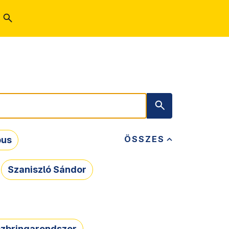
ÖSSZES
bus
Szaniszló Sándor
zbringarendszer