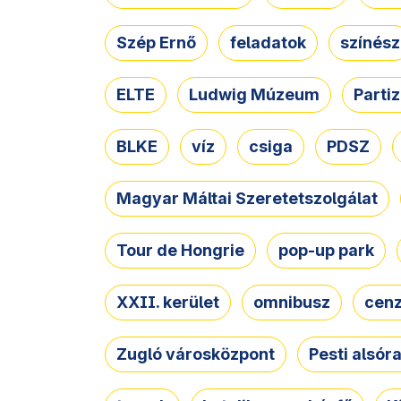
Szép Ernő
feladatok
színész
ELTE
Ludwig Múzeum
Parti
BLKE
víz
csiga
PDSZ
Magyar Máltai Szeretetszolgálat
Tour de Hongrie
pop-up park
XXII. kerület
omnibusz
cen
Zugló városközpont
Pesti alsór