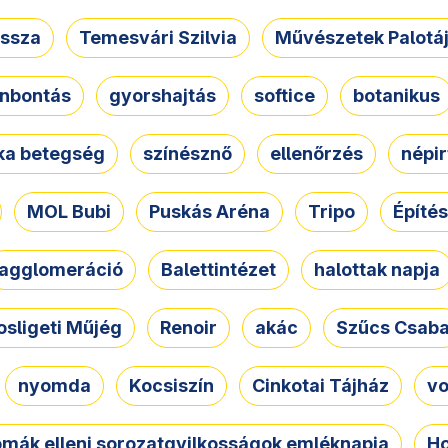
ssza
Temesvári Szilvia
Művészetek Palotá
nbontás
gyorshajtás
softice
botanikus
tka betegség
színésznő
ellenőrzés
népir
MOL Bubi
Puskás Aréna
Tripo
Építés
agglomeráció
Balettintézet
halottak napja
osligeti Műjég
Renoir
akác
Szűcs Csab
nyomda
Kocsiszín
Cinkotai Tájház
vo
omák elleni sorozatgyilkosságok emléknapja
Ho