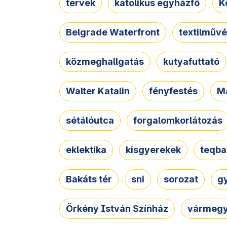
tervek
katolikus egyházfő
K
Belgrade Waterfront
textilművé
közmeghallgatás
kutyafuttató
Walter Katalin
fényfestés
M
sétálóutca
forgalomkorlátozás
eklektika
kisgyerekek
teqba
Bakáts tér
sni
sorozat
g
Örkény István Színház
vármegy