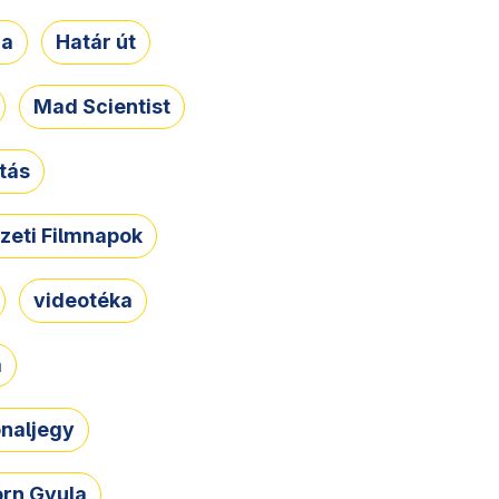
ja
Határ út
Mad Scientist
tás
zeti Filmnapok
videotéka
a
naljegy
rn Gyula