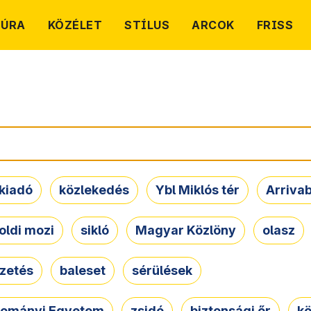
TÚRA
KÖZÉLET
STÍLUS
ARCOK
FRISS
kiadó
közlekedés
Ybl Miklós tér
Arriva
oldi mozi
sikló
Magyar Közlöny
olasz
ezetés
baleset
sérülések
dományi Egyetem
zsidó
biztonsági őr
kö