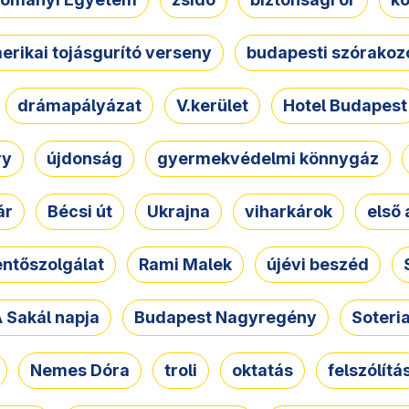
erikai tojásgurító verseny
budapesti szórakoz
drámapályázat
V.kerület
Hotel Budapest
ry
újdonság
gyermekvédelmi könnygáz
ár
Bécsi út
Ukrajna
viharkárok
első 
ntőszolgálat
Rami Malek
újévi beszéd
 Sakál napja
Budapest Nagyregény
Soteri
Nemes Dóra
troli
oktatás
felszólítá