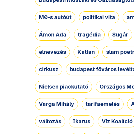
M0-s autóút
politikai vita
am
Ámon Ada
tragédia
Sugár
elnevezés
Katlan
slam poet
cirkusz
budapest főváros levélt
Nielsen piackutató
Országos Me
Varga Mihály
tarifaemelés
A
változás
Ikarus
Víz Koalíció