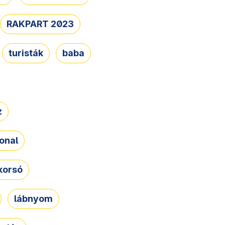
RAKPART 2023
turisták
baba
z
onal
korsó
lábnyom