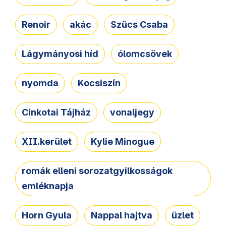
Renoir
akác
Szűcs Csaba
Lágymányosi híd
ólomcsövek
nyomda
Kocsiszín
Cinkotai Tájház
vonaljegy
XII.kerület
Kylie Minogue
romák elleni sorozatgyilkosságok
emléknapja
Horn Gyula
Nappal hajtva
üzlet