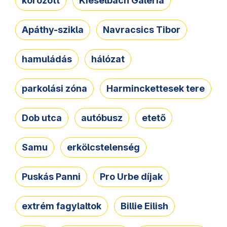
körözött
Kieselbach Galéria
Apáthy-szikla
Navracsics Tibor
hamuládás
hálózat
parkolási zóna
Harminckettesek tere
Dob utca
autóbusz
etető
Samu
erkölcstelenség
Puskás Panni
Pro Urbe díjak
extrém fagylaltok
Billie Eilish