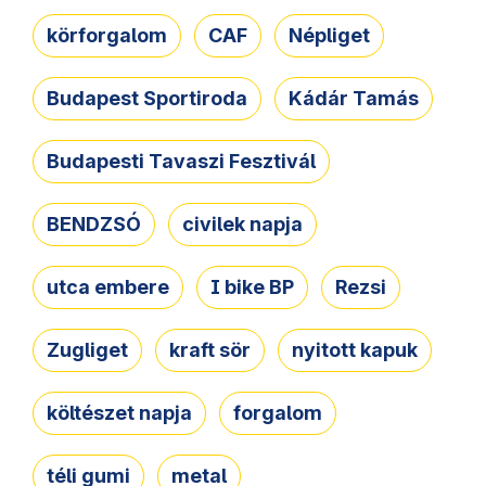
körforgalom
CAF
Népliget
Budapest Sportiroda
Kádár Tamás
Budapesti Tavaszi Fesztivál
BENDZSÓ
civilek napja
utca embere
I bike BP
Rezsi
Zugliget
kraft sör
nyitott kapuk
költészet napja
forgalom
téli gumi
metal