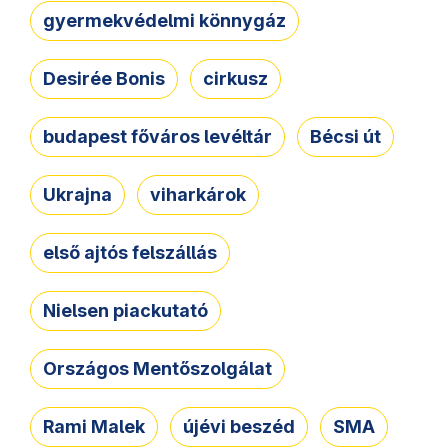
gyermekvédelmi könnygáz
Desirée Bonis
cirkusz
budapest főváros levéltár
Bécsi út
Ukrajna
viharkárok
első ajtós felszállás
Nielsen piackutató
Országos Mentőszolgálat
Rami Malek
újévi beszéd
SMA