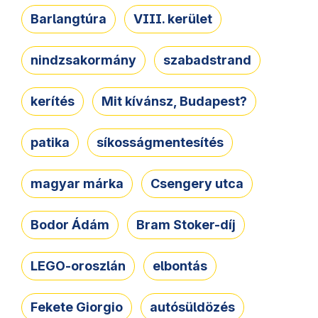
Barlangtúra
VIII. kerület
nindzsakormány
szabadstrand
kerítés
Mit kívánsz, Budapest?
patika
síkosságmentesítés
magyar márka
Csengery utca
Bodor Ádám
Bram Stoker-díj
LEGO-oroszlán
elbontás
Fekete Giorgio
autósüldözés