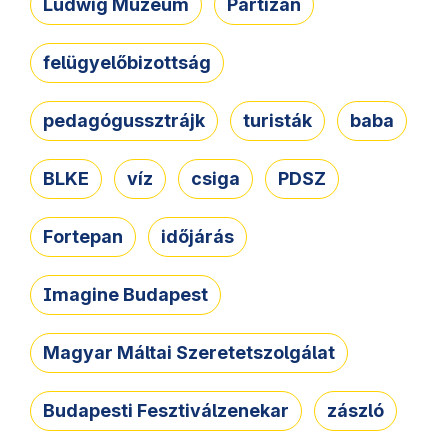
Ludwig Múzeum
Partizán
felügyelőbizottság
pedagógussztrájk
turisták
baba
BLKE
víz
csiga
PDSZ
Fortepan
időjárás
Imagine Budapest
Magyar Máltai Szeretetszolgálat
Budapesti Fesztiválzenekar
zászló