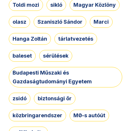
Toldi mozi
sikló
Magyar Közlöny
olasz
Szaniszló Sándor
Marci
Hanga Zoltán
tárlatvezetés
baleset
sérülések
Budapesti Műszaki és
Gazdaságtudományi Egyetem
zsidó
biztonsági őr
közbringarendszer
M0-s autóút