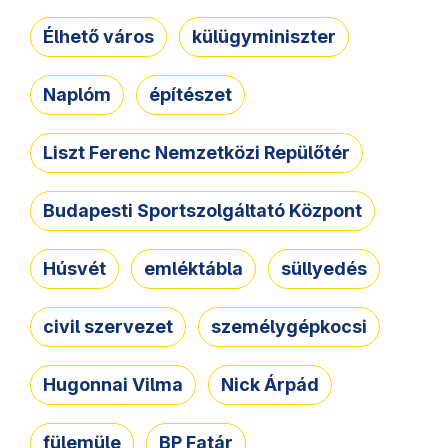
Élhető város
külügyminiszter
Naplóm
építészet
Liszt Ferenc Nemzetközi Repülőtér
Budapesti Sportszolgáltató Központ
Húsvét
emléktábla
süllyedés
civil szervezet
személygépkocsi
Hugonnai Vilma
Nick Árpád
fülemüle
BP Fatár