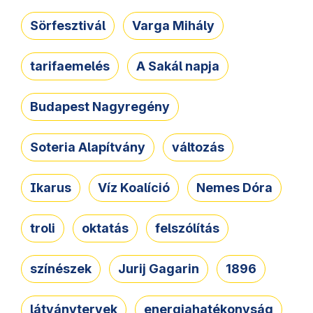
Sörfesztivál
Varga Mihály
tarifaemelés
A Sakál napja
Budapest Nagyregény
Soteria Alapítvány
változás
Ikarus
Víz Koalíció
Nemes Dóra
troli
oktatás
felszólítás
színészek
Jurij Gagarin
1896
látványtervek
energiahatékonyság