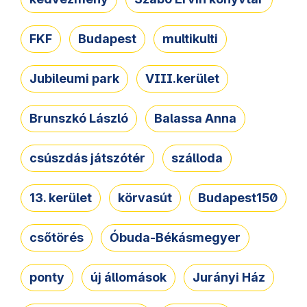
FKF
Budapest
multikulti
Jubileumi park
VIII.kerület
Brunszkó László
Balassa Anna
csúszdás játszótér
szálloda
13. kerület
körvasút
Budapest150
csőtörés
Óbuda-Békásmegyer
ponty
új állomások
Jurányi Ház