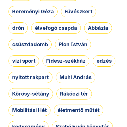
Bereményi Géza
Füvészkert
drón
élvefogó csapda
Abbázia
csúszdadomb
Pion István
vízi sport
Fidesz-székház
edzés
nyitott rakpart
Muhi András
Kőrösy-sétány
Rákóczi tér
Mobilitási Hét
életmentő műtét
kedvezmény
Szabó Ervin könyvtár