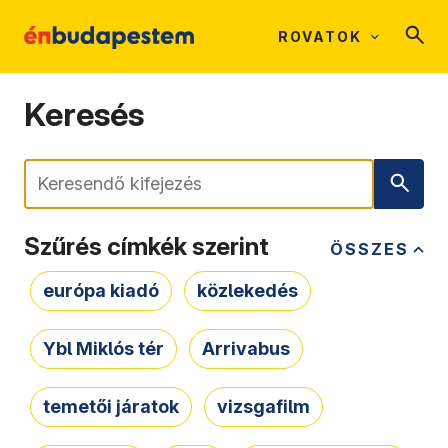
ROVATOK
Keresés
Keresés
Szűrés címkék szerint
ÖSSZES
európa kiadó
közlekedés
Ybl Miklós tér
Arrivabus
temetői járatok
vizsgafilm