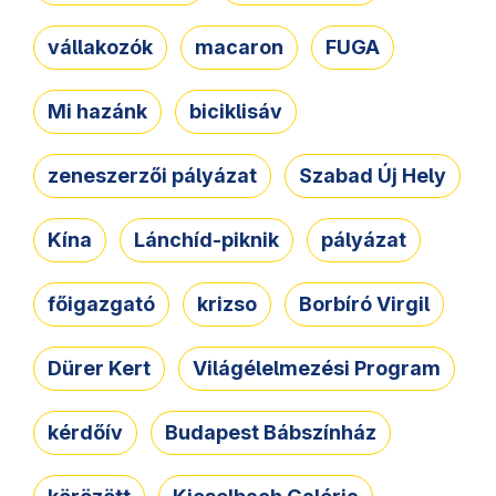
vállakozók
macaron
FUGA
Mi hazánk
biciklisáv
zeneszerzői pályázat
Szabad Új Hely
Kína
Lánchíd-piknik
pályázat
főigazgató
krizso
Borbíró Virgil
Dürer Kert
Világélelmezési Program
kérdőív
Budapest Bábszínház