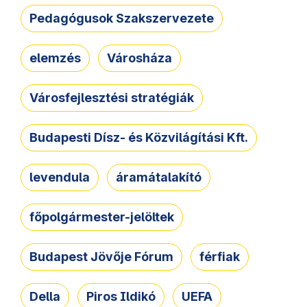
Pedagógusok Szakszervezete
elemzés
Városháza
Városfejlesztési stratégiák
Budapesti Dísz- és Közvilágítási Kft.
levendula
áramátalakító
főpolgármester-jelöltek
Budapest Jövője Fórum
férfiak
Della
Piros Ildikó
UEFA