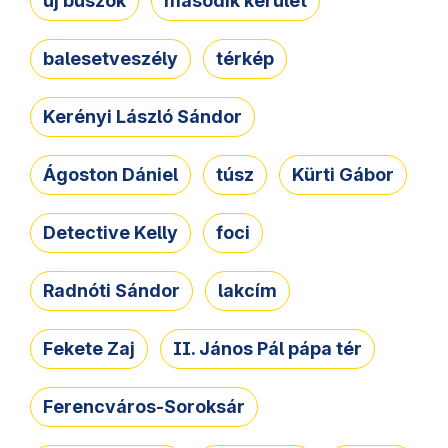
új buszok
második kerület
balesetveszély
térkép
Kerényi László Sándor
Ágoston Dániel
túsz
Kürti Gábor
Detective Kelly
foci
Radnóti Sándor
lakcím
Fekete Zaj
II. János Pál pápa tér
Ferencváros-Soroksár