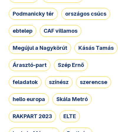
Podmanicky tér
országos csúcs
ebtelep
CAF villamos
Megújul a Nagykörút
Kásás Tamás
Árasztó-part
Szép Ernő
feladatok
színész
szerencse
hello europa
Skála Metró
RAKPART 2023
ELTE