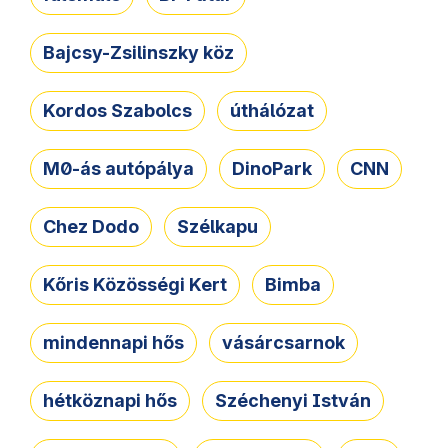
Bajcsy-Zsilinszky köz
Kordos Szabolcs
úthálózat
M0-ás autópálya
DinoPark
CNN
Chez Dodo
Szélkapu
Kőris Közösségi Kert
Bimba
mindennapi hős
vásárcsarnok
hétköznapi hős
Széchenyi István