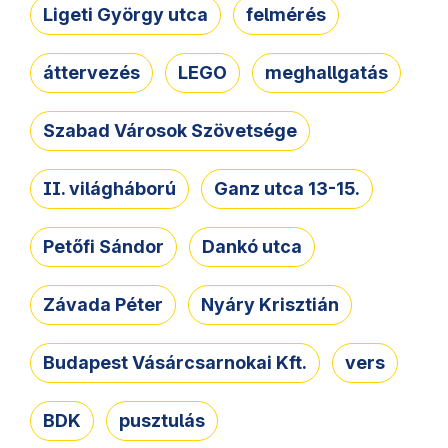
Ligeti György utca
felmérés
áttervezés
LEGO
meghallgatás
Szabad Városok Szövetsége
II. világháború
Ganz utca 13-15.
Petőfi Sándor
Dankó utca
Závada Péter
Nyáry Krisztián
Budapest Vásárcsarnokai Kft.
vers
BDK
pusztulás