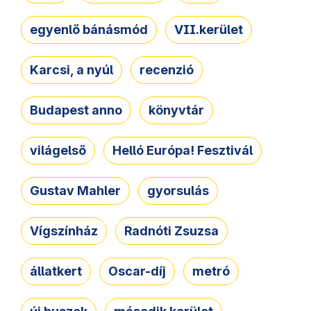
egyenlő bánásmód
VII.kerület
Karcsi, a nyúl
recenzió
Budapest anno
könyvtár
világelső
Helló Európa! Fesztivál
Gustav Mahler
gyorsulás
Vígszínház
Radnóti Zsuzsa
állatkert
Oscar-díj
metró