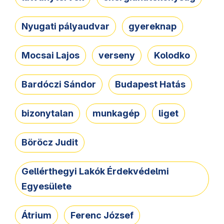
Nyugati pályaudvar
gyereknap
Mocsai Lajos
verseny
Kolodko
Bardóczi Sándor
Budapest Hatás
bizonytalan
munkagép
liget
Böröcz Judit
Gellérthegyi Lakók Érdekvédelmi
Egyesülete
Átrium
Ferenc József