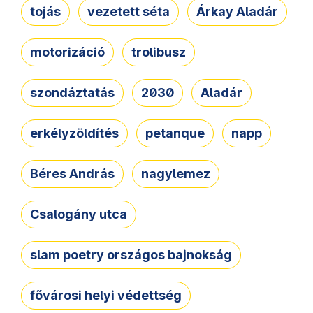
tojás
vezetett séta
Árkay Aladár
motorizáció
trolibusz
szondáztatás
2030
Aladár
erkélyzöldítés
petanque
napp
Béres András
nagylemez
Csalogány utca
slam poetry országos bajnokság
fővárosi helyi védettség