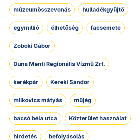
múzeumösszevonás
hulladékgyűjtő
egymillió
élhetőség
facsemete
Zoboki Gábor
Duna Menti Regionális Vízmű Zrt.
kerékpár
Kereki Sándor
milkovics mátyás
műjég
bacsó béla utca
Közterület használat
hirdetés
befolyásolás