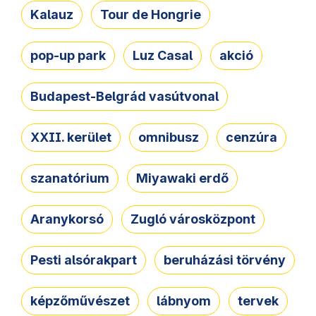
Kalauz
Tour de Hongrie
pop-up park
Luz Casal
akció
Budapest-Belgrád vasútvonal
XXII. kerület
omnibusz
cenzúra
szanatórium
Miyawaki erdő
Aranykorsó
Zugló városközpont
Pesti alsórakpart
beruházási törvény
képzőművészet
lábnyom
tervek