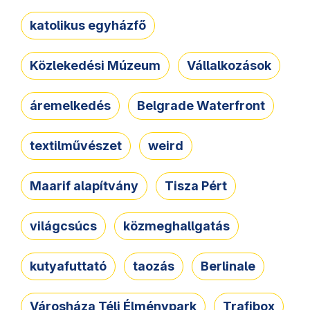
katolikus egyházfő
Közlekedési Múzeum
Vállalkozások
áremelkedés
Belgrade Waterfront
textilművészet
weird
Maarif alapítvány
Tisza Pért
világcsúcs
közmeghallgatás
kutyafuttató
taozás
Berlinale
Városháza Téli Élménypark
Trafibox