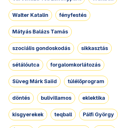
Walter Katalin
fényfestés
Mátyás Balázs Tamás
szociális gondoskodás
sikkasztás
sétálóutca
forgalomkorlátozás
Süveg Márk Saiid
túlélőprogram
döntés
bulivillamos
eklektika
kisgyerekek
teqball
Pálfi György