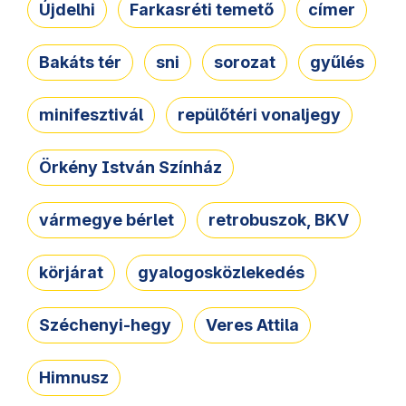
Újdelhi
Farkasréti temető
címer
Bakáts tér
sni
sorozat
gyűlés
minifesztivál
repülőtéri vonaljegy
Örkény István Színház
vármegye bérlet
retrobuszok, BKV
körjárat
gyalogosközlekedés
Széchenyi-hegy
Veres Attila
Himnusz