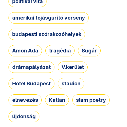
politikai vita
amerikai tojásgurító verseny
budapesti szórakozóhelyek
Ámon Ada
tragédia
Sugár
drámapályázat
V.kerület
Hotel Budapest
stadion
elnevezés
Katlan
slam poetry
újdonság