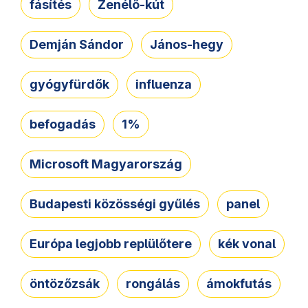
fásítés
Zenélő-kút
Demján Sándor
János-hegy
gyógyfürdők
influenza
befogadás
1%
Microsoft Magyarország
Budapesti közösségi gyűlés
panel
Európa legjobb replülőtere
kék vonal
öntözőzsák
rongálás
ámokfutás