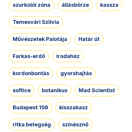
szurkolói zóna
állásbörze
kassza
Temesvári Szilvia
Művészetek Palotája
Határ út
Farkas-erdő
irodaház
kordonbontás
gyorshajtás
softice
botanikus
Mad Scientist
Budapest 150
kisszakasz
ritka betegség
színésznő