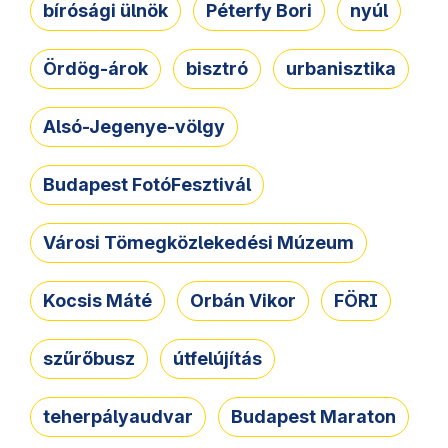
bírósági ülnök
Péterfy Bori
nyúl
Ördög-árok
bisztró
urbanisztika
Alsó-Jegenye-völgy
Budapest FotóFesztivál
Városi Tömegközlekedési Múzeum
Kocsis Máté
Orbán Vikor
FÖRI
szűrőbusz
útfelújítás
teherpályaudvar
Budapest Maraton