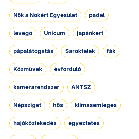
Nők a Nőkért Egyesület
padel
levegő
Unicum
japánkert
pápalátogatás
Saroktelek
fák
Közművek
évforduló
kamerarendszer
ANTSZ
Népsziget
hős
klímasemleges
hajóközlekedés
egyeztetés