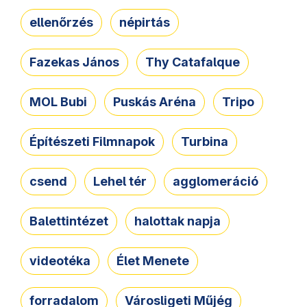
ellenőrzés
népirtás
Fazekas János
Thy Catafalque
MOL Bubi
Puskás Aréna
Tripo
Építészeti Filmnapok
Turbina
csend
Lehel tér
agglomeráció
Balettintézet
halottak napja
videotéka
Élet Menete
forradalom
Városligeti Műjég