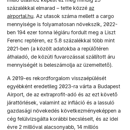
(új ablakban nyíl
százalékkal elmarad – tette közzé
az
airportal.hu
. Az utasok száma mellett a cargo
mennyisége is folyamatosan növekszik, 2022-
ben 194 ezer tonna légiáru fordult meg a Liszt
Ferenc reptéren, ez 5.8 százalékkal több mint
2021-ben (a
közölt adatokba a repülőtéren
áthaladó, de közúti fuvarozással szállított áru
mennyiségét is beleszámolja az üzemeltető).
A 2019-es rekordforgalom visszaépülését
egyébként eredetileg 2023-ra várta a Budapest
Airport, de az extraprofit-adó és az ezt követő
járattörlések, valamint az infláció és a lassuló
gazdasági növekedés következményeképpen a
cég felülvizsgálta korábbi becsléseit, és az idei
évre 2 millióval alacsonyabb, 14 milliós