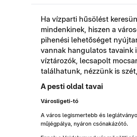
Ha vízparti hűsölést keresü
mindenkinek, hiszen a váro
pihenési lehetőséget nyújtan
vannak hangulatos tavaink is
víztározók, lecsapolt mocsa
találhatunk, nézzünk is szét
A pesti oldal tavai
Városligeti-tó
A város legismertebb és leglátványos
műjégpálya, nyáron csónakázótó.