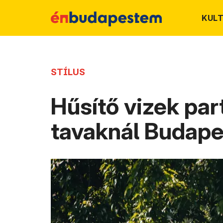
KUL
STÍLUS
Hűsítő vizek par
tavaknál Budap