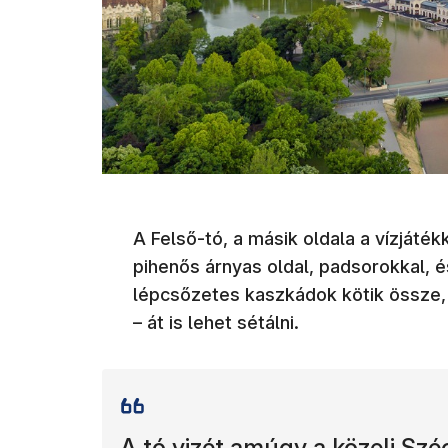
A Felső-tó, a másik oldala a vízjáték
pihenős árnyas oldal, padsorokkal, és
lépcsőzetes kaszkádok kötik össze,
– át is lehet sétálni.
A tó vizét amúgy a közeli Sz