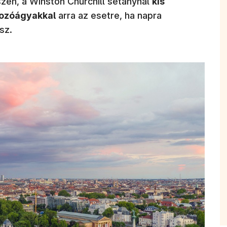
zén, a Winston Churchill sétánynál
kis
ozóágyakkal
arra az esetre, ha napra
sz.