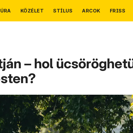
TÚRA
KÖZÉLET
STÍLUS
ARCOK
FRISS
tján – hol ücsöröghet
esten?