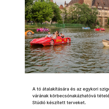
A tó átalakítására és az egykori szi
várának körbecsónakázhatóvá tételér
Stúdió készített terveket.