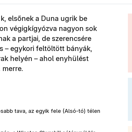
nk, elsőnek a Duna ugrik be
son végigkígyózva nagyon sok
ak a partjai, de szerencsére
 – egykori feltöltött bányák,
rak helyén – ahol enyhülést
, merre.
abb tava, az egyik fele (Alsó-tó) télen