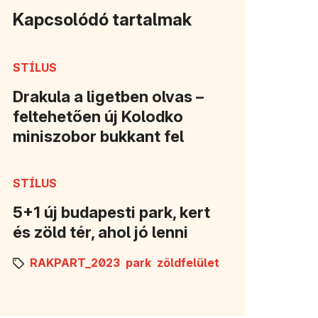
Kapcsolódó tartalmak
STÍLUS
Drakula a ligetben olvas –
feltehetően új Kolodko
miniszobor bukkant fel
STÍLUS
5+1 új budapesti park, kert
és zöld tér, ahol jó lenni
RAKPART_2023
park
zöldfelület