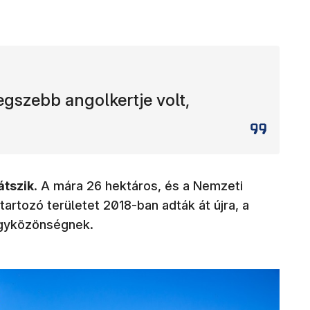
egszebb angolkertje volt,
átszik
. A mára 26 hektáros, és a Nemzeti
rtozó területet 2018-ban adták át újra, a
agyközönségnek.