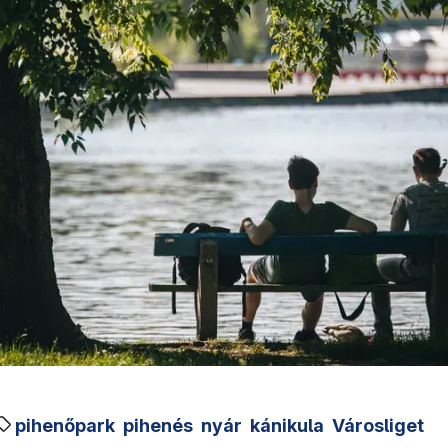
pihenőpark
pihenés
nyár
kánikula
Városliget