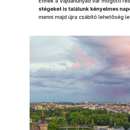
Ennek a Vajdahunyad vár mögötti rés
stégeket is találunk
kényelmes nap
menni majd újra csábító lehetőség le