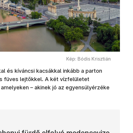
Kép: Bódis Krisztián
kal és kíváncsi kacsákkal inkább a parton
 füves lejtőkkel. A két vízfelületet
 amelyeken – akinek jó az egyensúlyérzéke
échenyi fürdő elfolyó medencevize