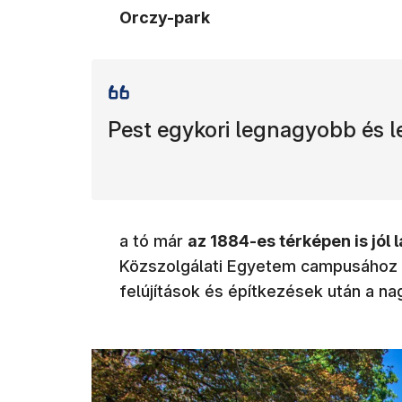
Orczy-park
Pest egykori legnagyobb és l
a tó már
az 1884-es térképen is jól l
Közszolgálati Egyetem campusához ta
felújítások és építkezések után a n