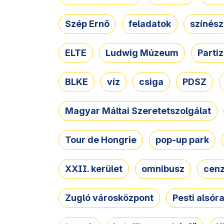
Szép Ernő
feladatok
színész
ELTE
Ludwig Múzeum
Parti
BLKE
víz
csiga
PDSZ
Magyar Máltai Szeretetszolgálat
Tour de Hongrie
pop-up park
XXII. kerület
omnibusz
cen
Zugló városközpont
Pesti alsór