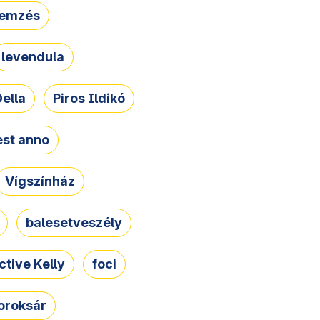
lemzés
levendula
ella
Piros Ildikó
st anno
Vígszínház
balesetveszély
ctive Kelly
foci
oroksár