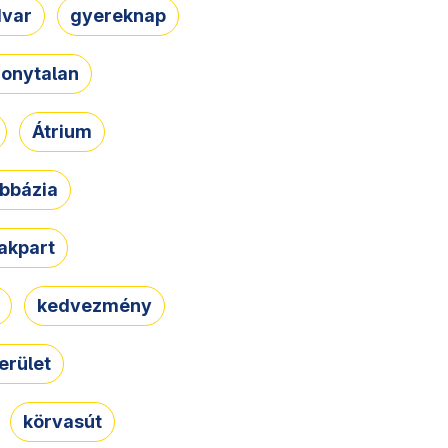
dvar
gyereknap
zonytalan
Átrium
bbázia
rakpart
kedvezmény
erület
körvasút