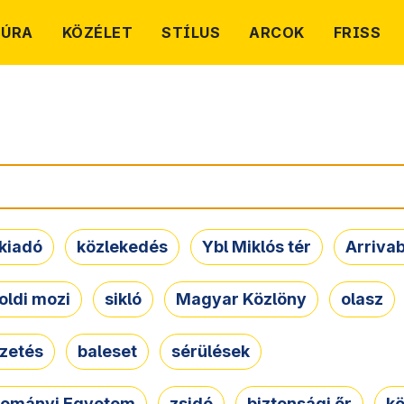
TÚRA
KÖZÉLET
STÍLUS
ARCOK
FRISS
kiadó
közlekedés
Ybl Miklós tér
Arriva
oldi mozi
sikló
Magyar Közlöny
olasz
ezetés
baleset
sérülések
dományi Egyetem
zsidó
biztonsági őr
kö