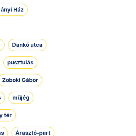
rányi Ház
r
Dankó utca
pusztulás
Zoboki Gábor
s
műjég
 tér
ás
Árasztó-part