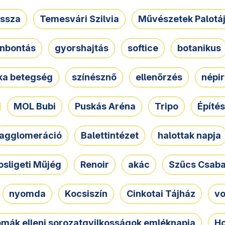
ssza
Temesvári Szilvia
Művészetek Palotá
nbontás
gyorshajtás
softice
botanikus
tka betegség
színésznő
ellenőrzés
népir
MOL Bubi
Puskás Aréna
Tripo
Építés
agglomeráció
Balettintézet
halottak napja
osligeti Műjég
Renoir
akác
Szűcs Csab
nyomda
Kocsiszín
Cinkotai Tájház
vo
omák elleni sorozatgyilkosságok emléknapja
Ho