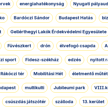
ervek
energiahatékonyság
Nyugati pályau
ko
Bardóczi Sándor
Budapest Hatás
bi
t
Gellérthegyi Lakók Érdekvédelmi Egyesülete
Füvészkert
drón
élvefogó csapda
A
ízi sport
Fidesz-székház
edzés
nyitott 
Rákóczi tér
Mobilitási Hét
életmentő műtét
udapest
multikulti
Jubileumi park
VIII.k
csúszdás játszótér
szálloda
13. kerület