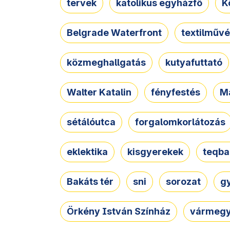
tervek
katolikus egyházfő
K
Belgrade Waterfront
textilművé
közmeghallgatás
kutyafuttató
Walter Katalin
fényfestés
M
sétálóutca
forgalomkorlátozás
eklektika
kisgyerekek
teqba
Bakáts tér
sni
sorozat
g
Örkény István Színház
vármegy