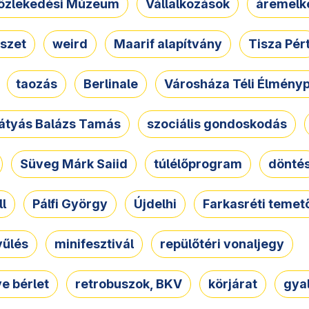
özlekedési Múzeum
Vállalkozások
áremelk
szet
weird
Maarif alapítvány
Tisza Pér
taozás
Berlinale
Városháza Téli Élmény
átyás Balázs Tamás
szociális gondoskodás
Süveg Márk Saiid
túlélőprogram
dönté
ll
Pálfi György
Újdelhi
Farkasréti temet
yűlés
minifesztivál
repülőtéri vonaljegy
e bérlet
retrobuszok, BKV
körjárat
gya