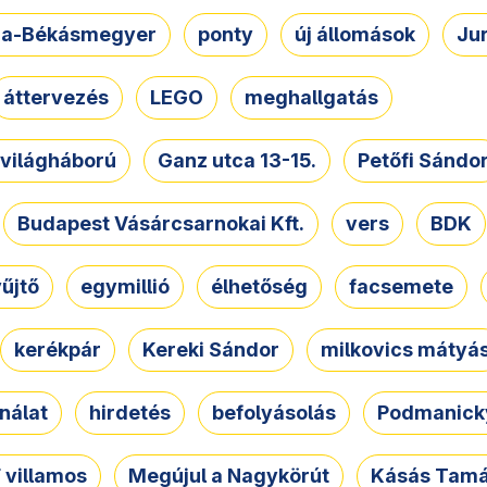
a-Békásmegyer
ponty
új állomások
Ju
áttervezés
LEGO
meghallgatás
. világháború
Ganz utca 13-15.
Petőfi Sándo
Budapest Vásárcsarnokai Kft.
vers
BDK
űjtő
egymillió
élhetőség
facsemete
kerékpár
Kereki Sándor
milkovics mátyá
nálat
hirdetés
befolyásolás
Podmanicky
 villamos
Megújul a Nagykörút
Kásás Tam