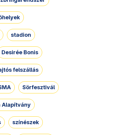
óhelyek
stadion
Desirée Bonis
ajtós felszállás
SMA
Sörfesztivál
a Alapítvány
s
színészek