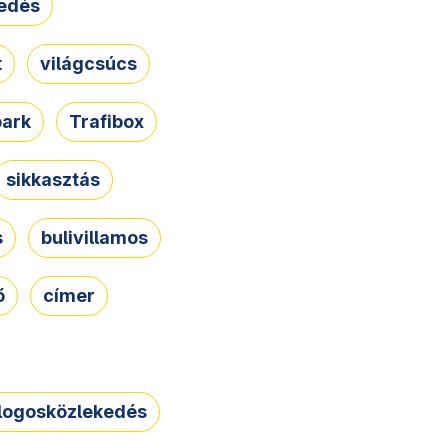
edés
t
világcsúcs
park
Trafibox
sikkasztás
s
bulivillamos
ő
címer
logosközlekedés