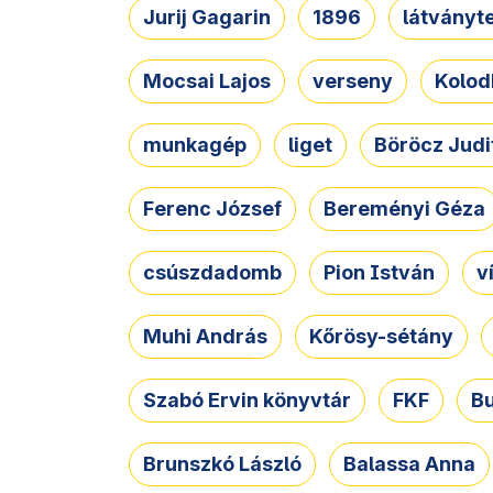
Jurij Gagarin
1896
látványt
Mocsai Lajos
verseny
Kolod
munkagép
liget
Böröcz Judi
Ferenc József
Bereményi Géza
csúszdadomb
Pion István
v
Muhi András
Kőrösy-sétány
Szabó Ervin könyvtár
FKF
B
Brunszkó László
Balassa Anna