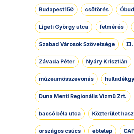
Budapest150
csőtörés
Óbud
Ligeti György utca
felmérés
Szabad Városok Szövetsége
II
Závada Péter
Nyáry Krisztián
múzeumösszevonás
hulladékgy
Duna Menti Regionális Vízmű Zrt.
bacsó béla utca
Közterület hasz
országos csúcs
ebtelep
CAF