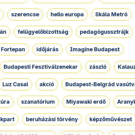
szerencse
hello europa
Skála Metró
zán
felügyelőbizottság
pedagógussztrájk
Fortepan
időjárás
Imagine Budapest
Budapesti Fesztiválzenekar
zászló
Kalau
Luz Casal
akció
Budapest-Belgrád vasútv
zúra
szanatórium
Miyawaki erdő
Arany
akpart
beruházási törvény
képzőművészet