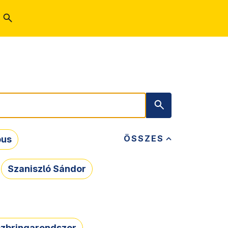
ÖSSZES
bus
Szaniszló Sándor
zbringarendszer