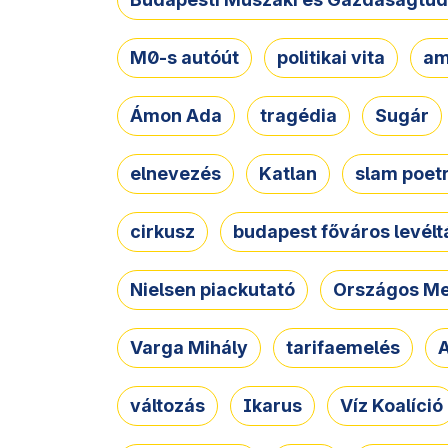
M0-s autóút
politikai vita
am
Ámon Ada
tragédia
Sugár
elnevezés
Katlan
slam poet
cirkusz
budapest főváros levélt
Nielsen piackutató
Országos Me
Varga Mihály
tarifaemelés
A
változás
Ikarus
Víz Koalíció