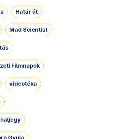
ja
Határ út
Mad Scientist
tás
zeti Filmnapok
videotéka
a
naljegy
rn Gyula