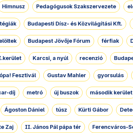
Himnusz
Pedagógusok Szakszervezete
e
atégiák
Budapesti Dísz- és Közvilágítási Kft.
elöltek
Budapest Jövője Fórum
férfiak
D
.kerület
Karcsi, a nyúl
recenzió
Budape
ópa! Fesztivál
Gustav Mahler
gyorsulás
ar-díj
metró
új buszok
második kerület
Ágoston Dániel
túsz
Kürti Gábor
Dete
e Zaj
II. János Pál pápa tér
Ferencváros-S