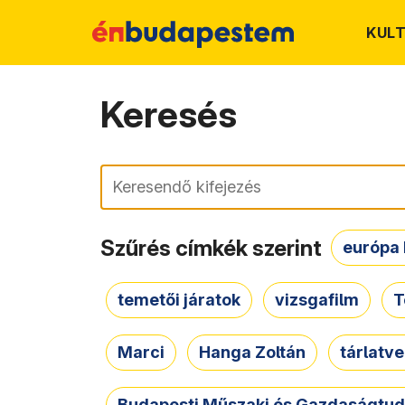
KUL
Keresés
Keresés
Szűrés címkék szerint
európa 
temetői járatok
vizsgafilm
T
Marci
Hanga Zoltán
tárlatv
Budapesti Műszaki és Gazdaságtu