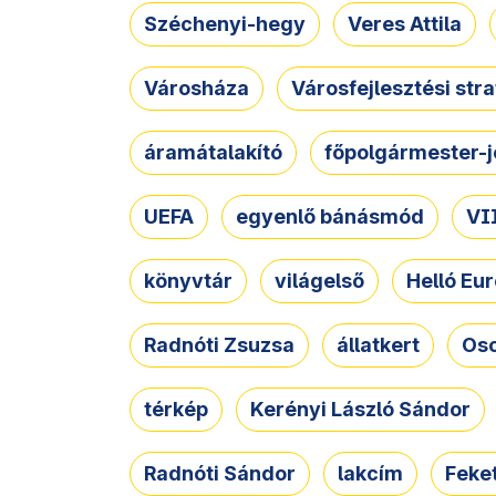
Széchenyi-hegy
Veres Attila
Városháza
Városfejlesztési str
áramátalakító
főpolgármester-j
UEFA
egyenlő bánásmód
VII
könyvtár
világelső
Helló Eur
Radnóti Zsuzsa
állatkert
Osc
térkép
Kerényi László Sándor
Radnóti Sándor
lakcím
Feket