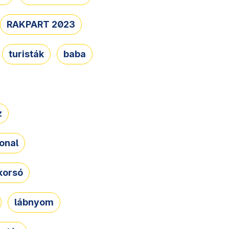
RAKPART 2023
turisták
baba
z
onal
korsó
lábnyom