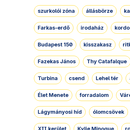
szurkolói zóna
állásbörze
ka
Farkas-erdő
irodaház
kordo
Budapest 150
kisszakasz
ri
Fazekas János
Thy Catafalque
Turbina
csend
Lehel tér
Élet Menete
forradalom
Vár
Lágymányosi híd
ólomcsövek
XII.kerület
Kylie Minogue
r