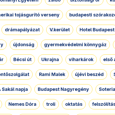
erikai tojásgurító verseny
budapesti szórakoz
drámapályázat
V.kerület
Hotel Budapest
ry
újdonság
gyermekvédelmi könnygáz
ár
Bécsi út
Ukrajna
viharkárok
első 
ntőszolgálat
Rami Malek
újévi beszéd
 Sakál napja
Budapest Nagyregény
Soteri
Nemes Dóra
troli
oktatás
felszólítá