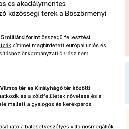
gos és akadálymentes
zó közösségi terek a Böszörményi
,5 milliárd forint
összegű fejlesztési
yílik meg)
tcák
címmel meghirdetett európai uniós és
ósításhoz önkormányzati önrész nem
Vilmos tér és Királyhágó tér közötti
atkozik és a zöldfelületek növelése és a
ele mellett a gyalogos és kerékpáros
ósítható a balesetveszélyes villamosmegállók