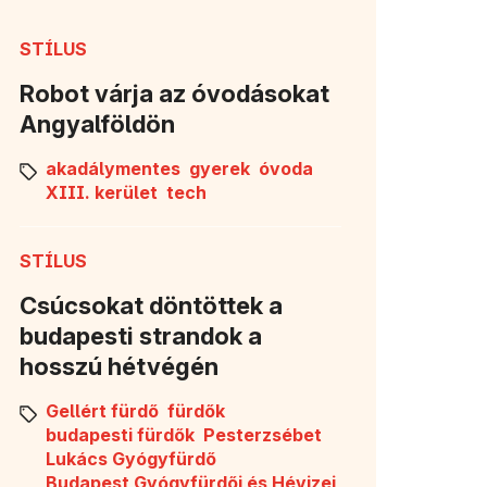
STÍLUS
Robot várja az óvodásokat
Angyalföldön
akadálymentes
gyerek
óvoda
XIII. kerület
tech
STÍLUS
Csúcsokat döntöttek a
budapesti strandok a
hosszú hétvégén
Gellért fürdő
fürdők
budapesti fürdők
Pesterzsébet
Lukács Gyógyfürdő
Budapest Gyógyfürdői és Hévizei