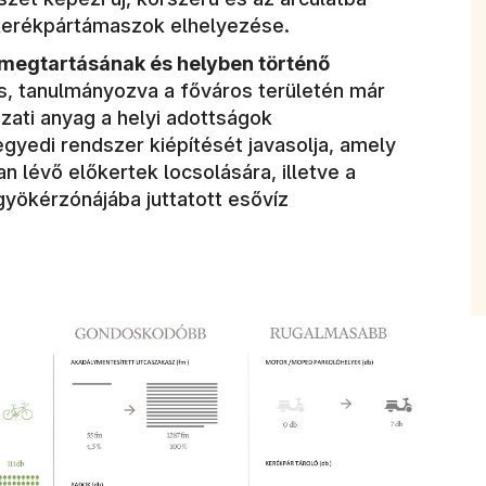
 kerékpártámaszok elhelyezése.
megtartásának és helyben történő
s, tanulmányozva a főváros területén már
zati anyag a helyi adottságok
gyedi rendszer kiépítését javasolja, amely
 lévő előkertek locsolására, illetve a
gyökérzónájába juttatott esővíz