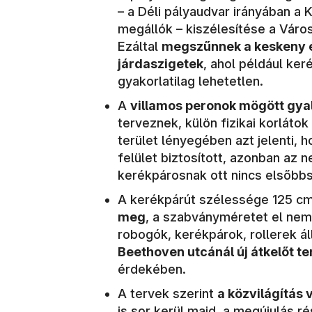
– a Déli pályaudvar irányában a 
megállók – kiszélesítése a Város
Ezáltal
megszűnnek a keskeny és
járdaszigetek
, ahol például ke
gyakorlatilag lehetetlen.
A
villamos peronok mögött gya
terveznek, külön fizikai korláto
terület lényegében azt jelenti,
felület biztosított, azonban az 
kerékpárosnak ott nincs elsőbb
A kerékpárút szélessége 125 cm
meg
, a szabványméretet el nem
robogók, kerékpárok, rollerek á
Beethoven utcánál új átkelőt t
érdekében.
A tervek szerint
a közvilágítás 
is sor kerül majd, a megújulás ré