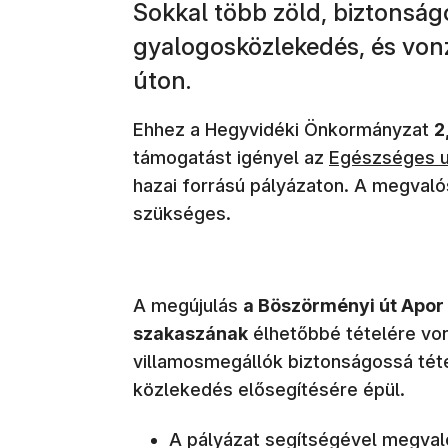
Sokkal több zöld, biztonsá
gyalogosközlekedés, és von
úton.
Ehhez a Hegyvidéki Önkormányzat
2
(új ablakban n
támogatást igényel az
Egészséges u
hazai forrású pályázaton. A megval
szükséges.
A megújulás
a Böszörményi út Apor 
szakaszának
élhetőbbé tételére von
villamosmegállók biztonságossá tét
közlekedés elősegítésére épül.
A pályázat segítségével megval