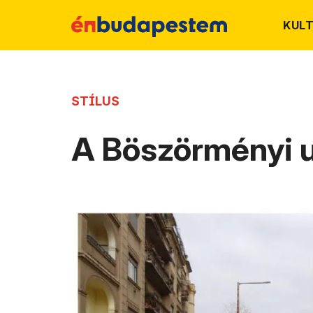
KUL
STÍLUS
A Böszörményi uta