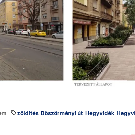
em
zöldítés
Böszörményi út
Hegyvidék
Hegyv