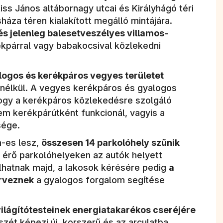
Kiss János altábornagy utcai és Királyhágó téri
háza téren kialakított megálló mintájára.
 jelenleg balesetveszélyes villamos-
rékpárral vagy babakocsival közlekedni
logos és kerékpáros vegyes területet
k nélkül. A vegyes kerékpáros és gyalogos
 hogy a kerékpáros közlekedésre szolgáló
nem kerékpárútként funkcionál, vagyis a
sége.
-es lesz,
összesen 14 parkolóhely szűnik
 érő parkolóhelyeken az autók helyett
llhatnak majd, a lakosok kérésére pedig
a
erveznek
a gyalogos forgalom segítése
világítótesteinek energiatakarékos cseréjére
szét képezi új, korszerű és az arculatba