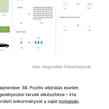
Kép: Hegyvidéki Önkormányzat
eptember 30. Pozitív elbírálás esetén
edélyezési tervek elkészítése – írta
(új ablakban nyílik meg)
kerületi önkormányzat a saját
honlapján
.