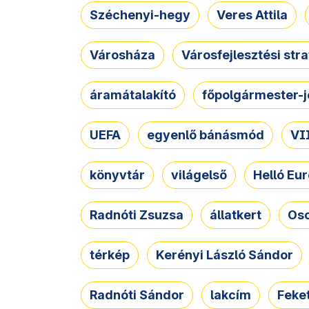
Széchenyi-hegy
Veres Attila
Városháza
Városfejlesztési str
áramátalakító
főpolgármester-j
UEFA
egyenlő bánásmód
VII
könyvtár
világelső
Helló Eur
Radnóti Zsuzsa
állatkert
Osc
térkép
Kerényi László Sándor
Radnóti Sándor
lakcím
Feket