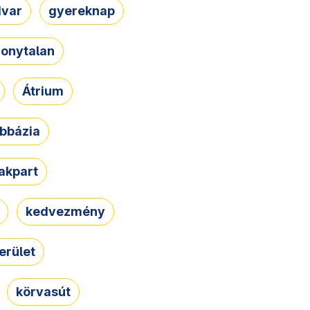
dvar
gyereknap
zonytalan
Átrium
bbázia
rakpart
kedvezmény
erület
körvasút