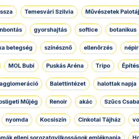
ssza
Temesvári Szilvia
Művészetek Palotá
nbontás
gyorshajtás
softice
botanikus
tka betegség
színésznő
ellenőrzés
népir
MOL Bubi
Puskás Aréna
Tripo
Építés
agglomeráció
Balettintézet
halottak napja
osligeti Műjég
Renoir
akác
Szűcs Csab
nyomda
Kocsiszín
Cinkotai Tájház
vo
omák elleni sorozatgyilkosságok emléknapja
Ho