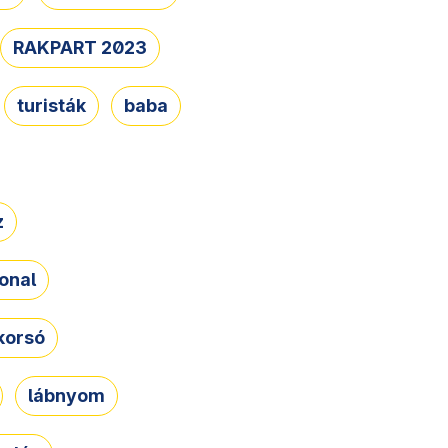
RAKPART 2023
turisták
baba
z
onal
korsó
lábnyom