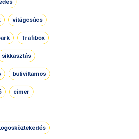
edés
t
világcsúcs
park
Trafibox
sikkasztás
s
bulivillamos
ő
címer
logosközlekedés