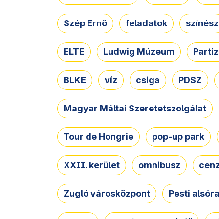
Szép Ernő
feladatok
színész
ELTE
Ludwig Múzeum
Parti
BLKE
víz
csiga
PDSZ
Magyar Máltai Szeretetszolgálat
Tour de Hongrie
pop-up park
XXII. kerület
omnibusz
cen
Zugló városközpont
Pesti alsór