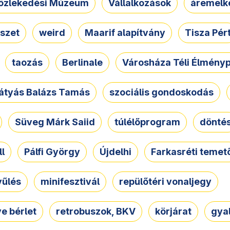
özlekedési Múzeum
Vállalkozások
áremelk
szet
weird
Maarif alapítvány
Tisza Pér
taozás
Berlinale
Városháza Téli Élmény
átyás Balázs Tamás
szociális gondoskodás
Süveg Márk Saiid
túlélőprogram
dönté
ll
Pálfi György
Újdelhi
Farkasréti temet
yűlés
minifesztivál
repülőtéri vonaljegy
e bérlet
retrobuszok, BKV
körjárat
gya