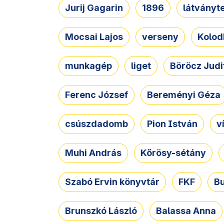
Jurij Gagarin
1896
látványt
Mocsai Lajos
verseny
Kolod
munkagép
liget
Böröcz Judi
Ferenc József
Bereményi Géza
csúszdadomb
Pion István
v
Muhi András
Kőrösy-sétány
Szabó Ervin könyvtár
FKF
B
Brunszkó László
Balassa Anna