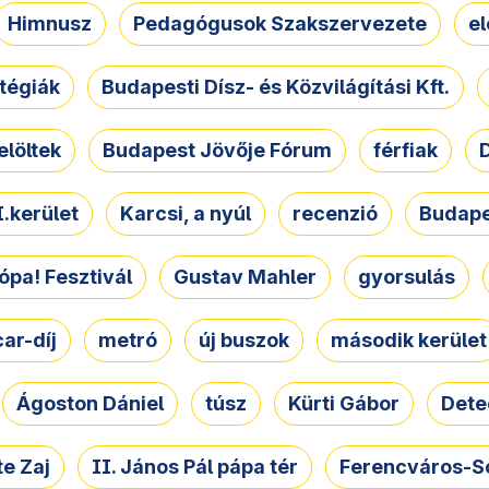
Himnusz
Pedagógusok Szakszervezete
e
atégiák
Budapesti Dísz- és Közvilágítási Kft.
elöltek
Budapest Jövője Fórum
férfiak
D
.kerület
Karcsi, a nyúl
recenzió
Budape
ópa! Fesztivál
Gustav Mahler
gyorsulás
ar-díj
metró
új buszok
második kerület
Ágoston Dániel
túsz
Kürti Gábor
Dete
e Zaj
II. János Pál pápa tér
Ferencváros-S