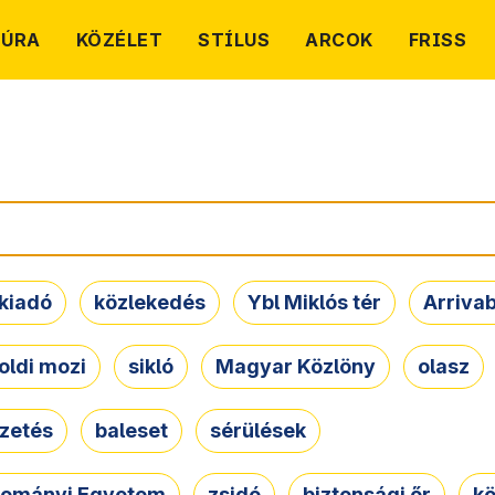
TÚRA
KÖZÉLET
STÍLUS
ARCOK
FRISS
kiadó
közlekedés
Ybl Miklós tér
Arriva
oldi mozi
sikló
Magyar Közlöny
olasz
ezetés
baleset
sérülések
dományi Egyetem
zsidó
biztonsági őr
kö