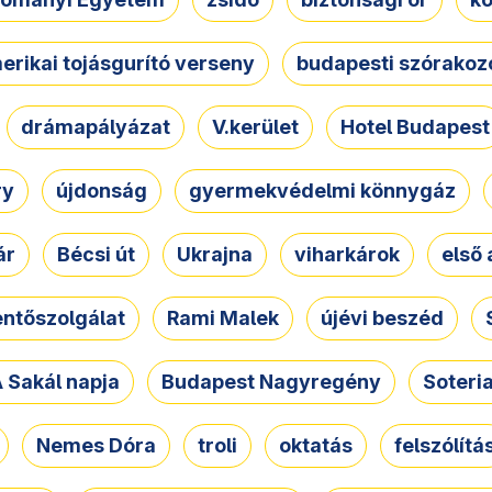
erikai tojásgurító verseny
budapesti szórakoz
drámapályázat
V.kerület
Hotel Budapest
ry
újdonság
gyermekvédelmi könnygáz
ár
Bécsi út
Ukrajna
viharkárok
első 
ntőszolgálat
Rami Malek
újévi beszéd
 Sakál napja
Budapest Nagyregény
Soteri
Nemes Dóra
troli
oktatás
felszólítá