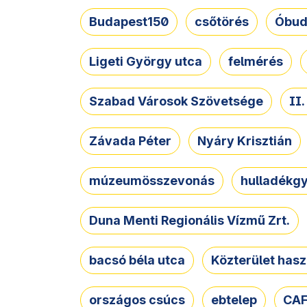
Budapest150
csőtörés
Óbud
Ligeti György utca
felmérés
Szabad Városok Szövetsége
II
Závada Péter
Nyáry Krisztián
múzeumösszevonás
hulladékgy
Duna Menti Regionális Vízmű Zrt.
bacsó béla utca
Közterület hasz
országos csúcs
ebtelep
CAF