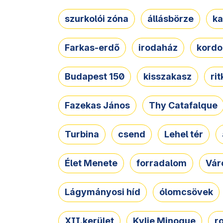
szurkolói zóna
állásbörze
ka
Farkas-erdő
irodaház
kordo
Budapest 150
kisszakasz
ri
Fazekas János
Thy Catafalque
Turbina
csend
Lehel tér
Élet Menete
forradalom
Vár
Lágymányosi híd
ólomcsövek
XII.kerület
Kylie Minogue
r