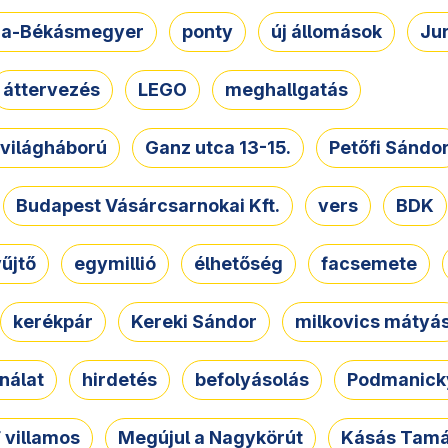
a-Békásmegyer
ponty
új állomások
Ju
áttervezés
LEGO
meghallgatás
. világháború
Ganz utca 13-15.
Petőfi Sándo
Budapest Vásárcsarnokai Kft.
vers
BDK
űjtő
egymillió
élhetőség
facsemete
kerékpár
Kereki Sándor
milkovics mátyá
nálat
hirdetés
befolyásolás
Podmanicky
 villamos
Megújul a Nagykörút
Kásás Tam