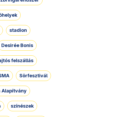
óhelyek
stadion
Desirée Bonis
ajtós felszállás
SMA
Sörfesztivál
a Alapítvány
s
színészek