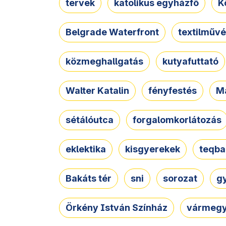
tervek
katolikus egyházfő
K
Belgrade Waterfront
textilművé
közmeghallgatás
kutyafuttató
Walter Katalin
fényfestés
M
sétálóutca
forgalomkorlátozás
eklektika
kisgyerekek
teqba
Bakáts tér
sni
sorozat
g
Örkény István Színház
vármegy