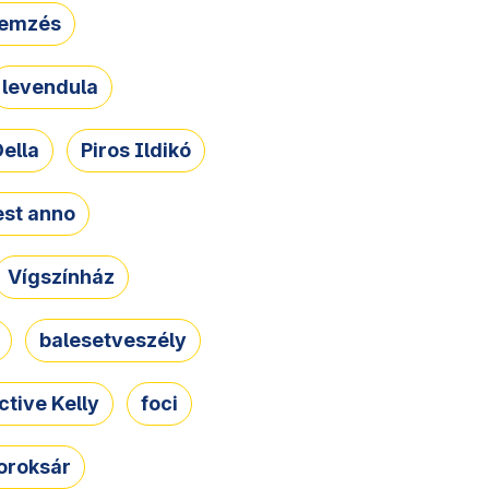
lemzés
levendula
ella
Piros Ildikó
st anno
Vígszínház
balesetveszély
ctive Kelly
foci
oroksár