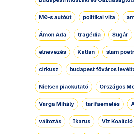
M0-s autóút
politikai vita
am
Ámon Ada
tragédia
Sugár
elnevezés
Katlan
slam poet
cirkusz
budapest főváros levélt
Nielsen piackutató
Országos Me
Varga Mihály
tarifaemelés
A
változás
Ikarus
Víz Koalíció