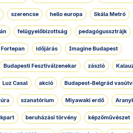
szerencse
hello europa
Skála Metró
zán
felügyelőbizottság
pedagógussztrájk
Fortepan
időjárás
Imagine Budapest
Budapesti Fesztiválzenekar
zászló
Kalau
Luz Casal
akció
Budapest-Belgrád vasútv
zúra
szanatórium
Miyawaki erdő
Arany
akpart
beruházási törvény
képzőművészet