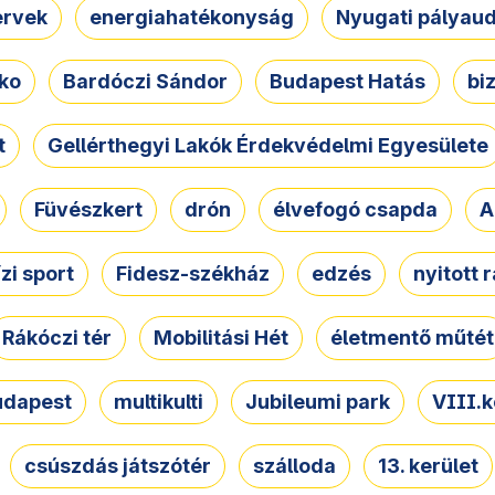
ervek
energiahatékonyság
Nyugati pályau
ko
Bardóczi Sándor
Budapest Hatás
bi
t
Gellérthegyi Lakók Érdekvédelmi Egyesülete
Füvészkert
drón
élvefogó csapda
A
ízi sport
Fidesz-székház
edzés
nyitott 
Rákóczi tér
Mobilitási Hét
életmentő műtét
udapest
multikulti
Jubileumi park
VIII.k
csúszdás játszótér
szálloda
13. kerület