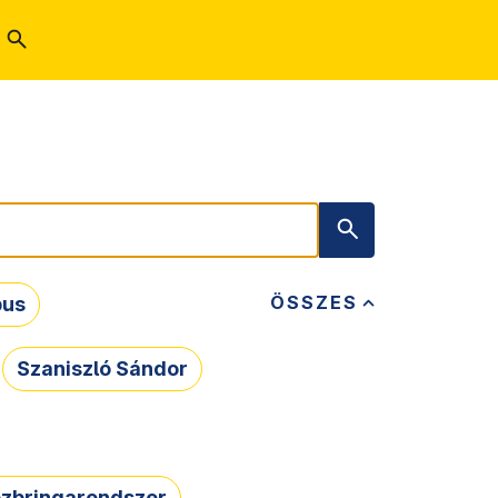
ÖSSZES
bus
Szaniszló Sándor
zbringarendszer