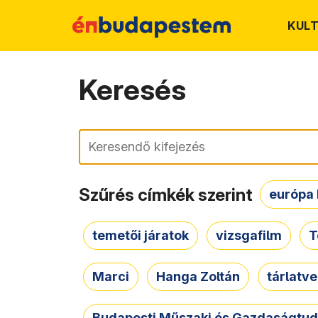
KUL
Keresés
Keresés
Szűrés címkék szerint
európa 
temetői járatok
vizsgafilm
T
Marci
Hanga Zoltán
tárlatv
Budapesti Műszaki és Gazdaságtu