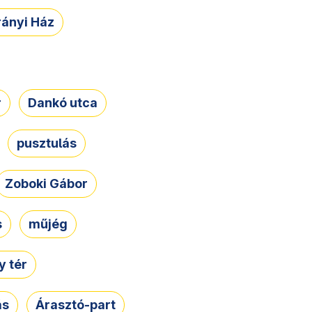
rányi Ház
r
Dankó utca
pusztulás
Zoboki Gábor
s
műjég
 tér
ás
Árasztó-part