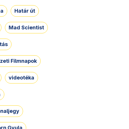
ja
Határ út
Mad Scientist
tás
zeti Filmnapok
videotéka
a
naljegy
rn Gyula