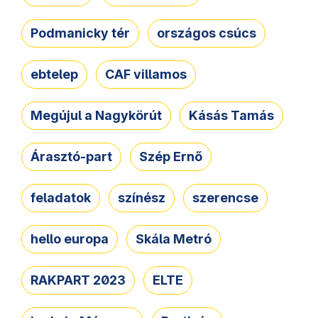
Podmanicky tér
országos csúcs
ebtelep
CAF villamos
Megújul a Nagykörút
Kásás Tamás
Árasztó-part
Szép Ernő
feladatok
színész
szerencse
hello europa
Skála Metró
RAKPART 2023
ELTE