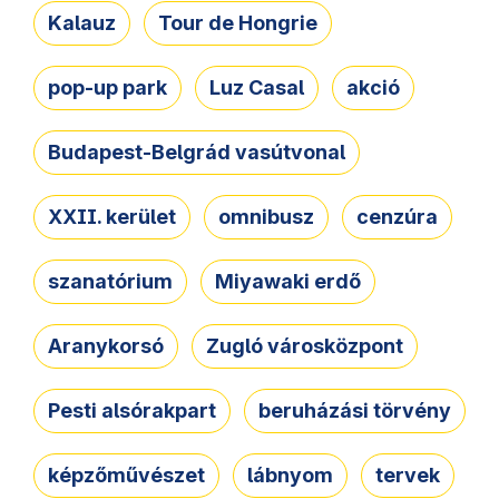
Kalauz
Tour de Hongrie
pop-up park
Luz Casal
akció
Budapest-Belgrád vasútvonal
XXII. kerület
omnibusz
cenzúra
szanatórium
Miyawaki erdő
Aranykorsó
Zugló városközpont
Pesti alsórakpart
beruházási törvény
képzőművészet
lábnyom
tervek