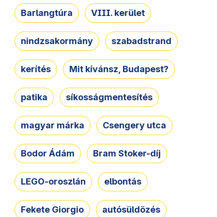
Barlangtúra
VIII. kerület
nindzsakormány
szabadstrand
kerítés
Mit kívánsz, Budapest?
patika
síkosságmentesítés
magyar márka
Csengery utca
Bodor Ádám
Bram Stoker-díj
LEGO-oroszlán
elbontás
Fekete Giorgio
autósüldözés