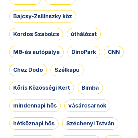
Bajcsy-Zsilinszky köz
Kordos Szabolcs
úthálózat
M0-ás autópálya
DinoPark
CNN
Chez Dodo
Szélkapu
Kőris Közösségi Kert
Bimba
mindennapi hős
vásárcsarnok
hétköznapi hős
Széchenyi István