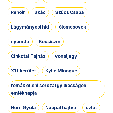
Renoir
akác
Szűcs Csaba
Lágymányosi híd
ólomcsövek
nyomda
Kocsiszín
Cinkotai Tájház
vonaljegy
XII.kerület
Kylie Minogue
romák elleni sorozatgyilkosságok
emléknapja
Horn Gyula
Nappal hajtva
üzlet