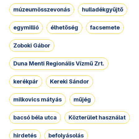
múzeumösszevonás
hulladékgyűjtő
egymillió
élhetőség
facsemete
Zoboki Gábor
Duna Menti Regionális Vízmű Zrt.
kerékpár
Kereki Sándor
milkovics mátyás
műjég
bacsó béla utca
Közterület használat
hirdetés
befolyásolás