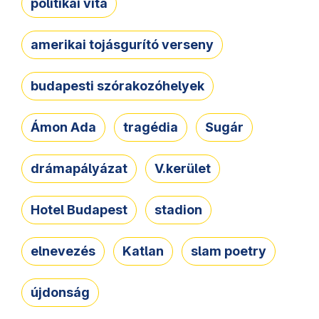
politikai vita
amerikai tojásgurító verseny
budapesti szórakozóhelyek
Ámon Ada
tragédia
Sugár
drámapályázat
V.kerület
Hotel Budapest
stadion
elnevezés
Katlan
slam poetry
újdonság