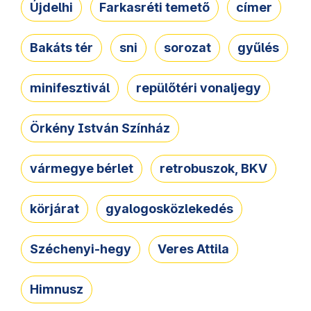
Újdelhi
Farkasréti temető
címer
Bakáts tér
sni
sorozat
gyűlés
minifesztivál
repülőtéri vonaljegy
Örkény István Színház
vármegye bérlet
retrobuszok, BKV
körjárat
gyalogosközlekedés
Széchenyi-hegy
Veres Attila
Himnusz