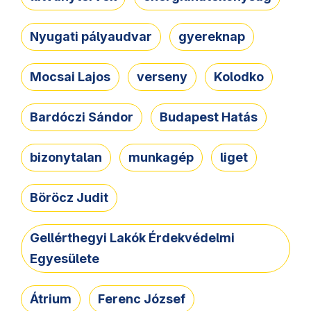
Nyugati pályaudvar
gyereknap
Mocsai Lajos
verseny
Kolodko
Bardóczi Sándor
Budapest Hatás
bizonytalan
munkagép
liget
Böröcz Judit
Gellérthegyi Lakók Érdekvédelmi
Egyesülete
Átrium
Ferenc József