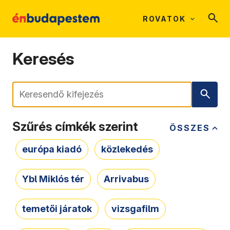
ROVATOK
Keresés
Keresés
Szűrés címkék szerint
ÖSSZES
európa kiadó
közlekedés
Ybl Miklós tér
Arrivabus
temetői járatok
vizsgafilm