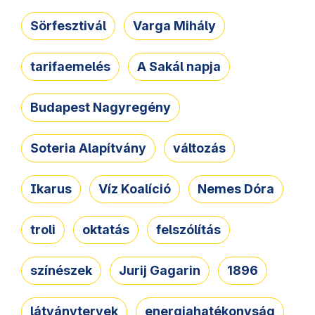
Sörfesztivál
Varga Mihály
tarifaemelés
A Sakál napja
Budapest Nagyregény
Soteria Alapítvány
változás
Ikarus
Víz Koalíció
Nemes Dóra
troli
oktatás
felszólítás
színészek
Jurij Gagarin
1896
látványtervek
energiahatékonyság