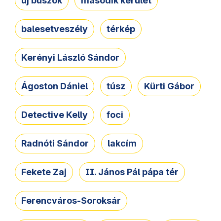
új buszok
második kerület
balesetveszély
térkép
Kerényi László Sándor
Ágoston Dániel
túsz
Kürti Gábor
Detective Kelly
foci
Radnóti Sándor
lakcím
Fekete Zaj
II. János Pál pápa tér
Ferencváros-Soroksár