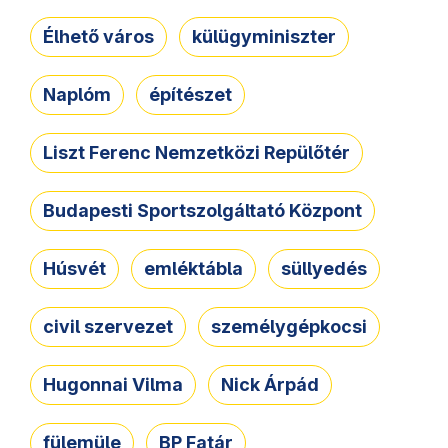
Élhető város
külügyminiszter
Naplóm
építészet
Liszt Ferenc Nemzetközi Repülőtér
Budapesti Sportszolgáltató Központ
Húsvét
emléktábla
süllyedés
civil szervezet
személygépkocsi
Hugonnai Vilma
Nick Árpád
fülemüle
BP Fatár