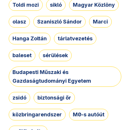
Toldi mozi
sikló
Magyar Közlöny
olasz
Szaniszló Sándor
Marci
Hanga Zoltán
tárlatvezetés
baleset
sérülések
Budapesti Műszaki és
Gazdaságtudományi Egyetem
zsidó
biztonsági őr
közbringarendszer
M0-s autóút