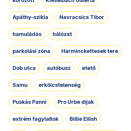
körözött
Kieselbach Galéria
Apáthy-szikla
Navracsics Tibor
hamuládás
hálózat
parkolási zóna
Harminckettesek tere
Dob utca
autóbusz
etető
Samu
erkölcstelenség
Puskás Panni
Pro Urbe díjak
extrém fagylaltok
Billie Eilish