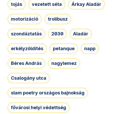
tojás
vezetett séta
Árkay Aladár
motorizáció
trolibusz
szondáztatás
2030
Aladár
erkélyzöldítés
petanque
napp
Béres András
nagylemez
Csalogány utca
slam poetry országos bajnokság
fővárosi helyi védettség