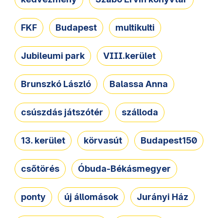
FKF
Budapest
multikulti
Jubileumi park
VIII.kerület
Brunszkó László
Balassa Anna
csúszdás játszótér
szálloda
13. kerület
körvasút
Budapest150
csőtörés
Óbuda-Békásmegyer
ponty
új állomások
Jurányi Ház