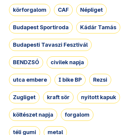
körforgalom
CAF
Népliget
Budapest Sportiroda
Kádár Tamás
Budapesti Tavaszi Fesztivál
BENDZSÓ
civilek napja
utca embere
I bike BP
Rezsi
Zugliget
kraft sör
nyitott kapuk
költészet napja
forgalom
téli gumi
metal