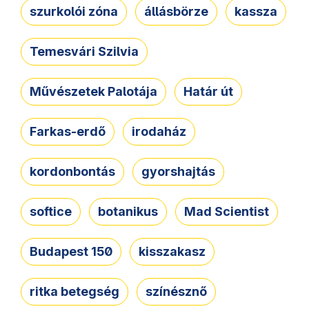
szurkolói zóna
állásbörze
kassza
Temesvári Szilvia
Művészetek Palotája
Határ út
Farkas-erdő
irodaház
kordonbontás
gyorshajtás
softice
botanikus
Mad Scientist
Budapest 150
kisszakasz
ritka betegség
színésznő