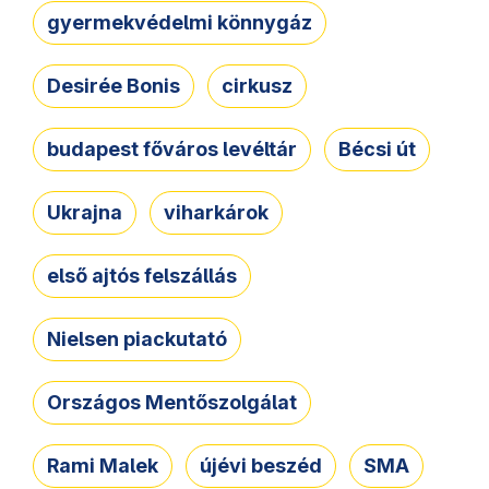
gyermekvédelmi könnygáz
Desirée Bonis
cirkusz
budapest főváros levéltár
Bécsi út
Ukrajna
viharkárok
első ajtós felszállás
Nielsen piackutató
Országos Mentőszolgálat
Rami Malek
újévi beszéd
SMA