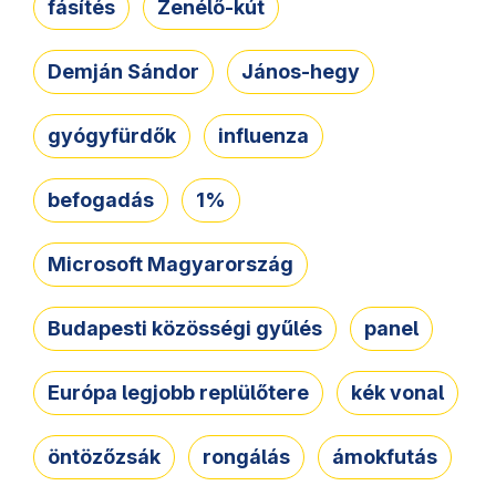
fásítés
Zenélő-kút
Demján Sándor
János-hegy
gyógyfürdők
influenza
befogadás
1%
Microsoft Magyarország
Budapesti közösségi gyűlés
panel
Európa legjobb replülőtere
kék vonal
öntözőzsák
rongálás
ámokfutás