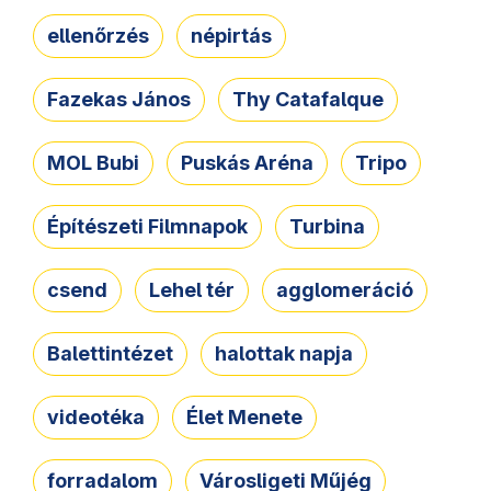
ellenőrzés
népirtás
Fazekas János
Thy Catafalque
MOL Bubi
Puskás Aréna
Tripo
Építészeti Filmnapok
Turbina
csend
Lehel tér
agglomeráció
Balettintézet
halottak napja
videotéka
Élet Menete
forradalom
Városligeti Műjég