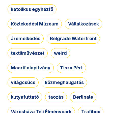
katolikus egyházfő
Közlekedési Múzeum
Vállalkozások
áremelkedés
Belgrade Waterfront
textilművészet
weird
Maarif alapítvány
Tisza Pért
világcsúcs
közmeghallgatás
kutyafuttató
taozás
Berlinale
Városháza Téli Élménypark
Trafibox