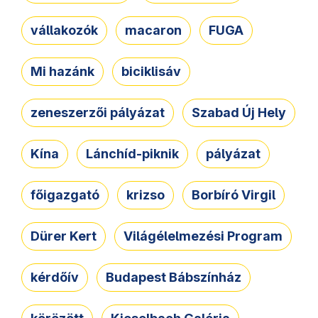
vállakozók
macaron
FUGA
Mi hazánk
biciklisáv
zeneszerzői pályázat
Szabad Új Hely
Kína
Lánchíd-piknik
pályázat
főigazgató
krizso
Borbíró Virgil
Dürer Kert
Világélelmezési Program
kérdőív
Budapest Bábszínház