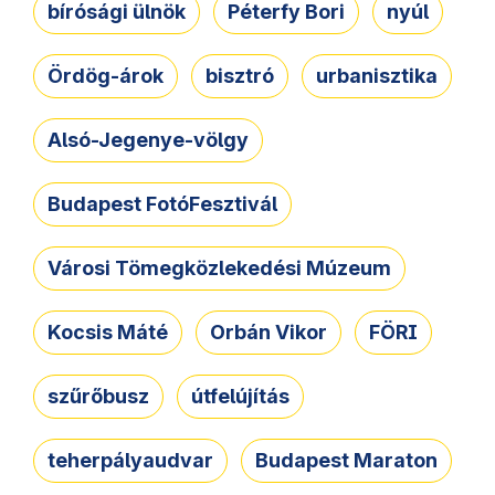
bírósági ülnök
Péterfy Bori
nyúl
Ördög-árok
bisztró
urbanisztika
Alsó-Jegenye-völgy
Budapest FotóFesztivál
Városi Tömegközlekedési Múzeum
Kocsis Máté
Orbán Vikor
FÖRI
szűrőbusz
útfelújítás
teherpályaudvar
Budapest Maraton