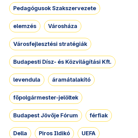
Pedagógusok Szakszervezete
elemzés
Városháza
Városfejlesztési stratégiák
Budapesti Dísz- és Közvilágítási Kft.
levendula
áramátalakító
főpolgármester-jelöltek
Budapest Jövője Fórum
férfiak
Della
Piros Ildikó
UEFA