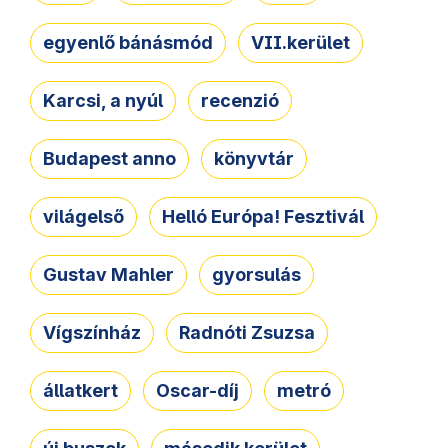
egyenlő bánásmód
VII.kerület
Karcsi, a nyúl
recenzió
Budapest anno
könyvtár
világelső
Helló Európa! Fesztivál
Gustav Mahler
gyorsulás
Vígszínház
Radnóti Zsuzsa
állatkert
Oscar-díj
metró