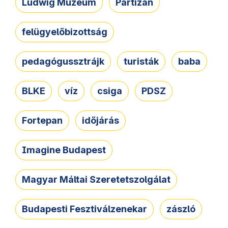
Ludwig Múzeum
Partizán
felügyelőbizottság
pedagógussztrájk
turisták
baba
BLKE
víz
csiga
PDSZ
Fortepan
időjárás
Imagine Budapest
Magyar Máltai Szeretetszolgálat
Budapesti Fesztiválzenekar
zászló