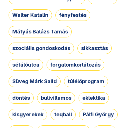
Walter Katalin
fényfestés
Mátyás Balázs Tamás
szociális gondoskodás
sikkasztás
sétálóutca
forgalomkorlátozás
Süveg Márk Saiid
túlélőprogram
döntés
bulivillamos
eklektika
kisgyerekek
teqball
Pálfi György