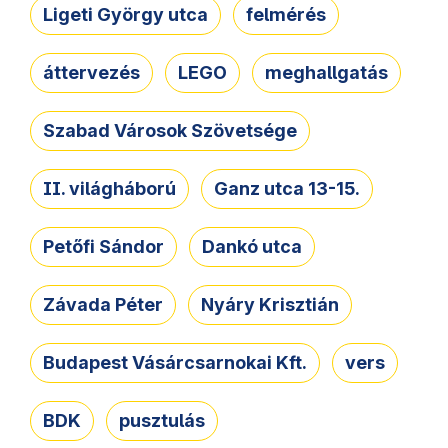
Ligeti György utca
felmérés
áttervezés
LEGO
meghallgatás
Szabad Városok Szövetsége
II. világháború
Ganz utca 13-15.
Petőfi Sándor
Dankó utca
Závada Péter
Nyáry Krisztián
Budapest Vásárcsarnokai Kft.
vers
BDK
pusztulás