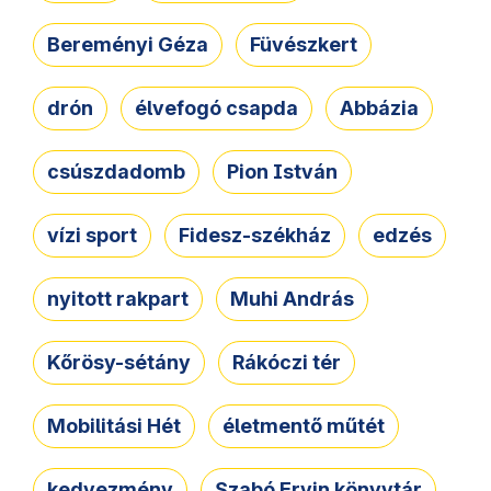
Bereményi Géza
Füvészkert
drón
élvefogó csapda
Abbázia
csúszdadomb
Pion István
vízi sport
Fidesz-székház
edzés
nyitott rakpart
Muhi András
Kőrösy-sétány
Rákóczi tér
Mobilitási Hét
életmentő műtét
kedvezmény
Szabó Ervin könyvtár