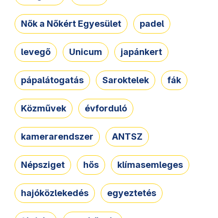
Nők a Nőkért Egyesület
padel
levegő
Unicum
japánkert
pápalátogatás
Saroktelek
fák
Közművek
évforduló
kamerarendszer
ANTSZ
Népsziget
hős
klímasemleges
hajóközlekedés
egyeztetés