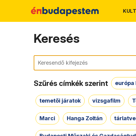
KUL
Keresés
Keresés
Szűrés címkék szerint
európa 
temetői járatok
vizsgafilm
T
Marci
Hanga Zoltán
tárlatv
Budapesti Műszaki és Gazdaságtu