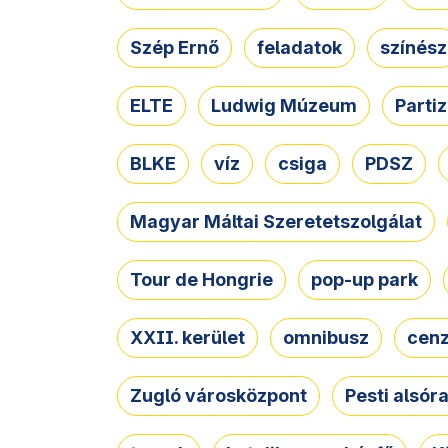
Szép Ernő
feladatok
színész
ELTE
Ludwig Múzeum
Parti
BLKE
víz
csiga
PDSZ
Magyar Máltai Szeretetszolgálat
Tour de Hongrie
pop-up park
XXII. kerület
omnibusz
cen
Zugló városközpont
Pesti alsór