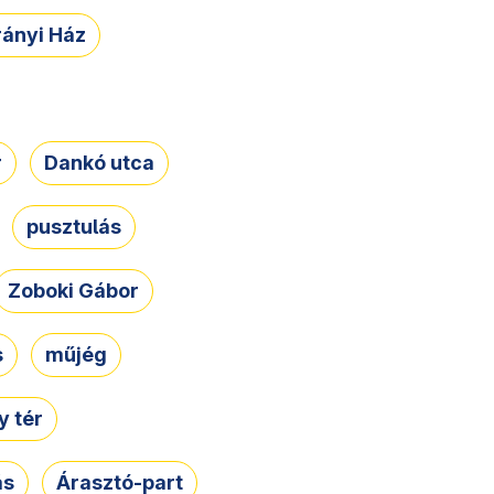
rányi Ház
r
Dankó utca
pusztulás
Zoboki Gábor
s
műjég
 tér
ás
Árasztó-part