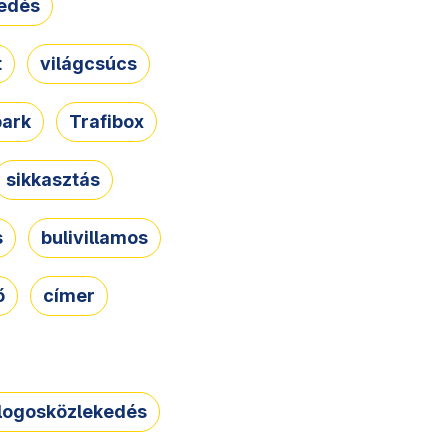
edés
t
világcsúcs
park
Trafibox
sikkasztás
s
bulivillamos
ő
címer
logosközlekedés