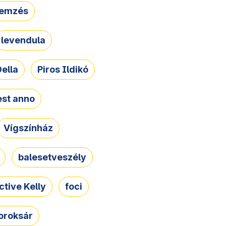
lemzés
levendula
ella
Piros Ildikó
st anno
Vígszínház
balesetveszély
ctive Kelly
foci
oroksár