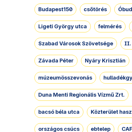
Budapest150
csőtörés
Óbud
Ligeti György utca
felmérés
Szabad Városok Szövetsége
II
Závada Péter
Nyáry Krisztián
múzeumösszevonás
hulladékgy
Duna Menti Regionális Vízmű Zrt.
bacsó béla utca
Közterület hasz
országos csúcs
ebtelep
CAF