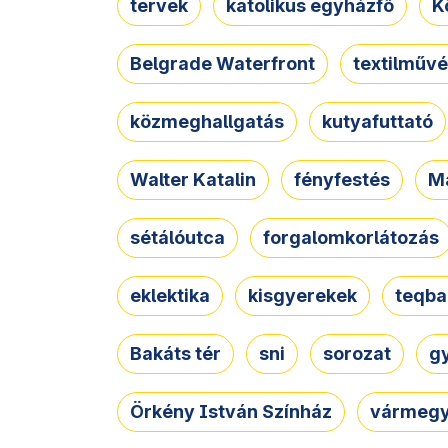
tervek
katolikus egyházfő
K
Belgrade Waterfront
textilművé
közmeghallgatás
kutyafuttató
Walter Katalin
fényfestés
M
sétálóutca
forgalomkorlátozás
eklektika
kisgyerekek
teqba
Bakáts tér
sni
sorozat
g
Örkény István Színház
vármegy