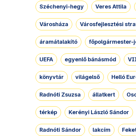
Széchenyi-hegy
Veres Attila
Városháza
Városfejlesztési str
áramátalakító
főpolgármester-j
UEFA
egyenlő bánásmód
VII
könyvtár
világelső
Helló Eur
Radnóti Zsuzsa
állatkert
Osc
térkép
Kerényi László Sándor
Radnóti Sándor
lakcím
Feket