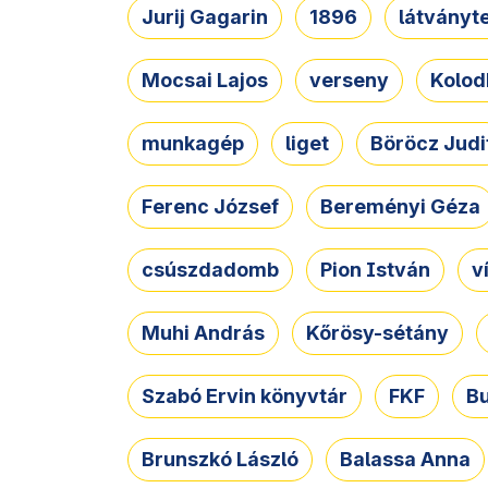
Jurij Gagarin
1896
látványt
Mocsai Lajos
verseny
Kolod
munkagép
liget
Böröcz Judi
Ferenc József
Bereményi Géza
csúszdadomb
Pion István
v
Muhi András
Kőrösy-sétány
Szabó Ervin könyvtár
FKF
B
Brunszkó László
Balassa Anna