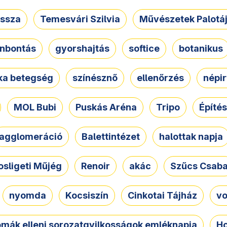
ssza
Temesvári Szilvia
Művészetek Palotá
nbontás
gyorshajtás
softice
botanikus
tka betegség
színésznő
ellenőrzés
népir
MOL Bubi
Puskás Aréna
Tripo
Építés
agglomeráció
Balettintézet
halottak napja
osligeti Műjég
Renoir
akác
Szűcs Csab
nyomda
Kocsiszín
Cinkotai Tájház
vo
omák elleni sorozatgyilkosságok emléknapja
Ho