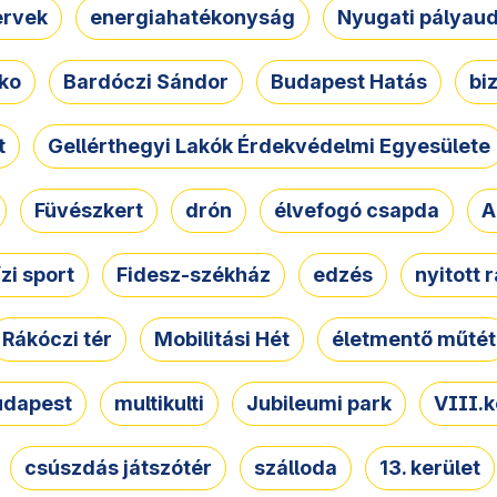
ervek
energiahatékonyság
Nyugati pályau
ko
Bardóczi Sándor
Budapest Hatás
bi
t
Gellérthegyi Lakók Érdekvédelmi Egyesülete
Füvészkert
drón
élvefogó csapda
A
ízi sport
Fidesz-székház
edzés
nyitott 
Rákóczi tér
Mobilitási Hét
életmentő műtét
udapest
multikulti
Jubileumi park
VIII.k
csúszdás játszótér
szálloda
13. kerület