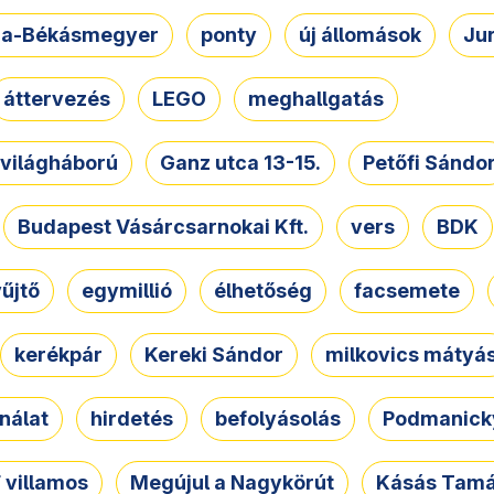
a-Békásmegyer
ponty
új állomások
Ju
áttervezés
LEGO
meghallgatás
. világháború
Ganz utca 13-15.
Petőfi Sándo
Budapest Vásárcsarnokai Kft.
vers
BDK
űjtő
egymillió
élhetőség
facsemete
kerékpár
Kereki Sándor
milkovics mátyá
nálat
hirdetés
befolyásolás
Podmanicky
 villamos
Megújul a Nagykörút
Kásás Tam