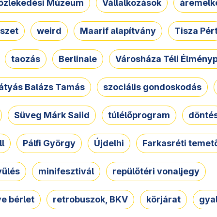
özlekedési Múzeum
Vállalkozások
áremelk
szet
weird
Maarif alapítvány
Tisza Pér
taozás
Berlinale
Városháza Téli Élmény
átyás Balázs Tamás
szociális gondoskodás
Süveg Márk Saiid
túlélőprogram
dönté
ll
Pálfi György
Újdelhi
Farkasréti temet
yűlés
minifesztivál
repülőtéri vonaljegy
e bérlet
retrobuszok, BKV
körjárat
gya