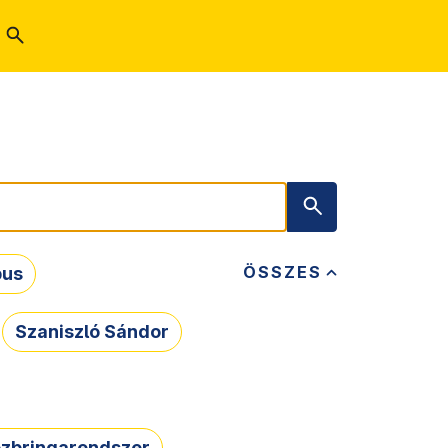
ÖSSZES
bus
Szaniszló Sándor
zbringarendszer