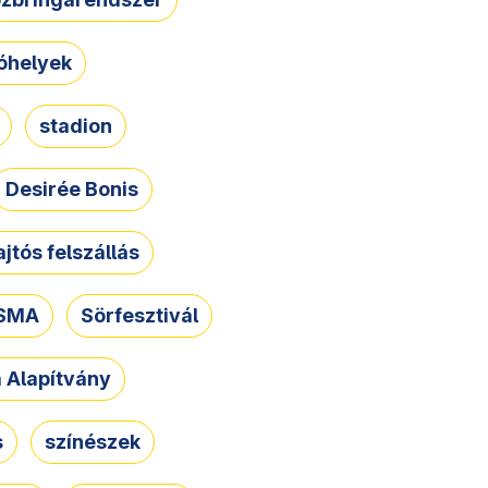
óhelyek
stadion
Desirée Bonis
ajtós felszállás
SMA
Sörfesztivál
a Alapítvány
s
színészek