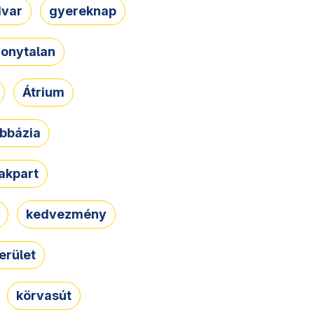
dvar
gyereknap
zonytalan
Átrium
bbázia
rakpart
kedvezmény
erület
körvasút