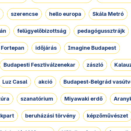
szerencse
hello europa
Skála Metró
zán
felügyelőbizottság
pedagógussztrájk
Fortepan
időjárás
Imagine Budapest
Budapesti Fesztiválzenekar
zászló
Kalau
Luz Casal
akció
Budapest-Belgrád vasútv
zúra
szanatórium
Miyawaki erdő
Arany
akpart
beruházási törvény
képzőművészet