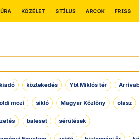
TÚRA
KÖZÉLET
STÍLUS
ARCOK
FRISS
kiadó
közlekedés
Ybl Miklós tér
Arriva
oldi mozi
sikló
Magyar Közlöny
olasz
ezetés
baleset
sérülések
dományi Egyetem
zsidó
biztonsági őr
kö