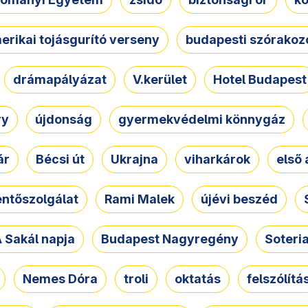
erikai tojásgurító verseny
budapesti szórakoz
drámapályázat
V.kerület
Hotel Budapest
ry
újdonság
gyermekvédelmi könnygáz
ár
Bécsi út
Ukrajna
viharkárok
első 
ntőszolgálat
Rami Malek
újévi beszéd
 Sakál napja
Budapest Nagyregény
Soteri
Nemes Dóra
troli
oktatás
felszólítá