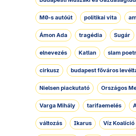
M0-s autóút
politikai vita
am
Ámon Ada
tragédia
Sugár
elnevezés
Katlan
slam poet
cirkusz
budapest főváros levélt
Nielsen piackutató
Országos Me
Varga Mihály
tarifaemelés
A
változás
Ikarus
Víz Koalíció