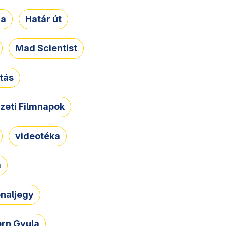
ja
Határ út
Mad Scientist
tás
zeti Filmnapok
videotéka
a
naljegy
rn Gyula