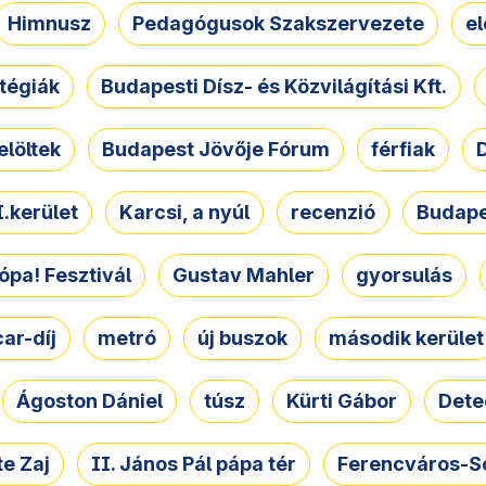
Himnusz
Pedagógusok Szakszervezete
e
atégiák
Budapesti Dísz- és Közvilágítási Kft.
elöltek
Budapest Jövője Fórum
férfiak
D
.kerület
Karcsi, a nyúl
recenzió
Budape
ópa! Fesztivál
Gustav Mahler
gyorsulás
ar-díj
metró
új buszok
második kerület
Ágoston Dániel
túsz
Kürti Gábor
Dete
e Zaj
II. János Pál pápa tér
Ferencváros-S