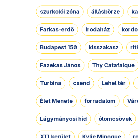
szurkolói zóna
állásbörze
ka
Farkas-erdő
irodaház
kordo
Budapest 150
kisszakasz
ri
Fazekas János
Thy Catafalque
Turbina
csend
Lehel tér
Élet Menete
forradalom
Vár
Lágymányosi híd
ólomcsövek
XII.kerület
Kylie Minogue
r