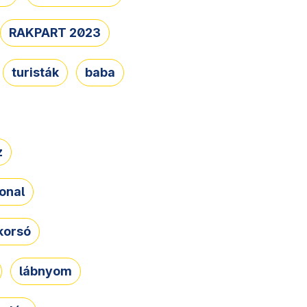
RAKPART 2023
turisták
baba
z
onal
korsó
lábnyom