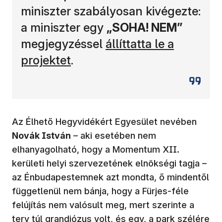
miniszter szabályosan kivégezte:
a miniszter egy
„SOHA! NEM”
(új ablakban nyílik m
megjegyzéssel
állíttatta le a
projektet
.
Az Élhető Hegyvidékért Egyesület nevében
Novák István
– aki esetében nem
elhanyagolható, hogy a Momentum XII.
kerületi helyi szervezetének elnökségi tagja –
az Énbudapestemnek azt mondta, ő mindentől
függetlenül nem bánja, hogy a Fürjes-féle
felújítás nem valósult meg, mert szerinte a
terv túl grandiózus volt, és egy, a park szélére