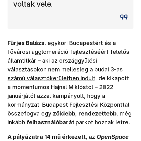
voltak vele.
Fürjes Balázs
, egykori Budapestért és a
fővárosi agglomeráció fejlesztéséért felelős
államtitkár – aki az országgyűlési
(új ablakban nyílik
választásokon nem mellesleg
a budai 3-as
számú választókerületben indult
, de kikapott
a momentumos Hajnal Miklóstól – 2022
januárjától azzal kampányolt, hogy a
kormányzati Budapest Fejlesztési Központtal
összefogva egy
zöldebb
,
rendezettebb
, még
inkább
felhasználóbarát
parkot hoznak létre.
A pályázatra 14 mű érkezett
, az
OpenSpace