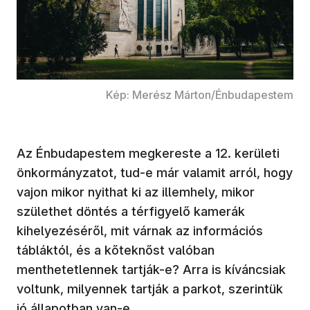
Kép: Merész Márton/Énbudapestem
Az Énbudapestem megkereste a 12. kerületi
önkormányzatot, tud-e már valamit arról, hogy
vajon mikor nyithat ki az illemhely, mikor
születhet döntés a térfigyelő kamerák
kihelyezéséről, mit várnak az információs
tábláktól, és a kőteknőst valóban
menthetetlennek tartják-e? Arra is kíváncsiak
voltunk, milyennek tartják a parkot, szerintük
jó állapotban van-e.