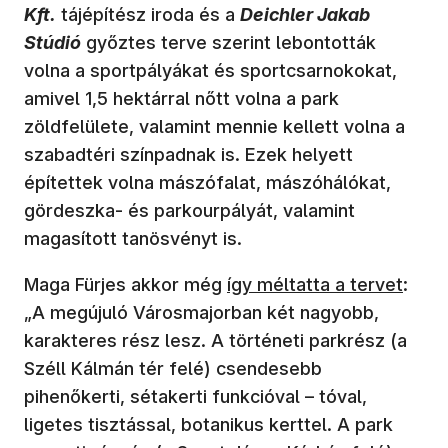
Kft.
tájépítész iroda és a
Deichler Jakab
Stúdió
győztes terve szerint lebontották
volna a sportpályákat és sportcsarnokokat,
amivel 1,5 hektárral nőtt volna a park
zöldfelülete, valamint mennie kellett volna a
szabadtéri színpadnak is. Ezek helyett
építettek volna mászófalat, mászóhálókat,
gördeszka- és parkourpályát, valamint
magasított tanösvényt is.
Maga Fürjes akkor még
így méltatta a tervet
:
„A megújuló Városmajorban két nagyobb,
karakteres rész lesz. A történeti parkrész (a
Széll Kálmán tér felé) csendesebb
pihenőkerti, sétakerti funkcióval – tóval,
ligetes tisztással, botanikus kerttel. A park