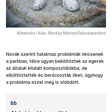
Kőteknős / Kép: Merész Márton/Énbudapestem
Novák szerint hatalmas problémák nincsenek
a parkban, télre ugyan beköltöztek az egerek
az általuk kitalált komposztálókba, de
elköltöztették és berácsozták őket, úgyhogy
a probléma ezzel meg is oldódott.