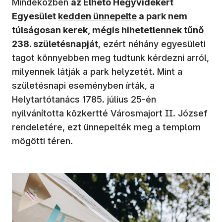
Mindeközben
az Élhető Hegyvidékért
(új ablakban nyílik meg)
Egyesület
kedden ünnepelte
a park nem
túlságosan kerek, mégis hihetetlennek tűnő
238. születésnapját
, ezért néhány egyesületi
tagot könnyebben meg tudtunk kérdezni arról,
milyennek látják a park helyzetét. Mint a
születésnapi eseményben írták, a
Helytartótanács 1785. július 25-én
nyilvánította közkertté Városmajort II. József
rendeletére, ezt ünnepelték meg a templom
mögötti téren.