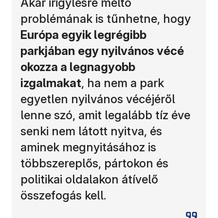
Akár irigylésre méltó
problémának is tűnhetne, hogy
Európa egyik legrégibb
parkjában
egy nyilvános vécé
okozza a legnagyobb
izgalmakat
, ha nem a park
egyetlen nyilvános vécéjéről
lenne szó, amit legalább tíz éve
senki nem látott nyitva, és
aminek megnyitásához is
többszereplős, pártokon és
politikai oldalakon átívelő
összefogás kell.