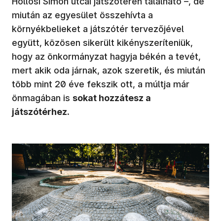
Hollósi Simon utcai játszótéren található –, de
miután az egyesület összehívta a
környékbelieket a játszótér tervezőjével
együtt, közösen sikerült kikényszeríteniük,
hogy az önkormányzat hagyja békén a tevét,
mert akik oda járnak, azok szeretik, és miután
több mint 20 éve fekszik ott, a múltja már
önmagában is
sokat hozzátesz a
játszótérhez.