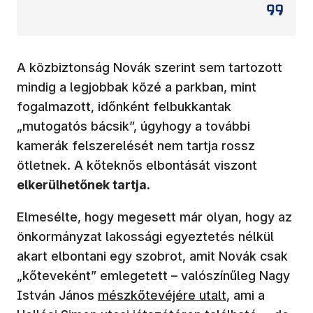
A közbiztonság Novák szerint sem tartozott
mindig a legjobbak közé a parkban, mint
fogalmazott, időnként felbukkantak
„mutogatós bácsik”, úgyhogy a további
kamerák felszerelését nem tartja rossz
ötletnek. A kőteknős elbontását viszont
elkerülhetőnek tartja
.
Elmesélte, hogy megesett már olyan, hogy az
önkormányzat lakossági egyeztetés nélkül
akart elbontani egy szobrot, amit Novák csak
„kőteveként” emlegetett – valószínűleg Nagy
(új ablakban nyílik meg)
István János
mészkőtevéjére utalt
, ami a