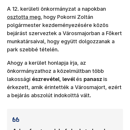
(új ablakb
A 12. kerületi önkormányzat a napokban
osztotta meg
, hogy Pokorni Zoltán
polgármester kezdeményezésére közös
bejárást szerveztek a Városmajorban a Főkert
munkatársaival, hogy együtt dolgozzanak a
park szebbé tételén.
Ahogy a kerület honlapja írja, az
önkormányzathoz a közelmúltban több
lakossági
észrevétel
,
levél
és
panasz
is
érkezett, amik érintették a Városmajort, ezért
a bejárás abszolút indokolttá vált.