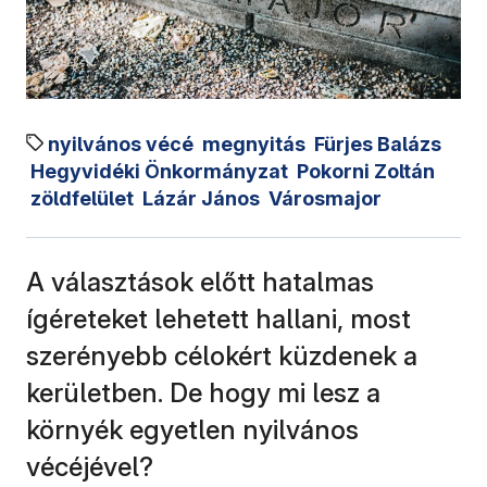
nyilvános vécé
megnyitás
Fürjes Balázs
Hegyvidéki Önkormányzat
Pokorni Zoltán
zöldfelület
Lázár János
Városmajor
A választások előtt hatalmas
ígéreteket lehetett hallani, most
szerényebb célokért küzdenek a
kerületben. De hogy mi lesz a
környék egyetlen nyilvános
vécéjével?