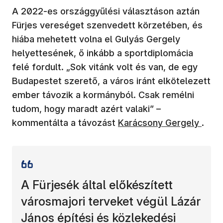
A 2022-es országgyűlési választáson aztán
Fürjes vereséget szenvedett körzetében, és
hiába mehetett volna el Gulyás Gergely
helyettesének, ő inkább a sportdiplomácia
felé fordult. „Sok vitánk volt és van, de egy
Budapestet szerető, a város iránt elkötelezett
ember távozik a kormányból. Csak remélni
tudom, hogy maradt azért valaki” –
(új ablakban nyílik meg)
kommentálta a távozást
Karácsony Gergely
.
A Fürjesék által előkészített
városmajori terveket végül Lázár
János építési és közlekedési