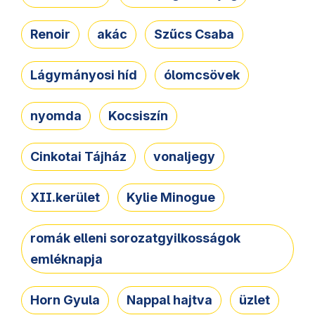
Renoir
akác
Szűcs Csaba
Lágymányosi híd
ólomcsövek
nyomda
Kocsiszín
Cinkotai Tájház
vonaljegy
XII.kerület
Kylie Minogue
romák elleni sorozatgyilkosságok
emléknapja
Horn Gyula
Nappal hajtva
üzlet