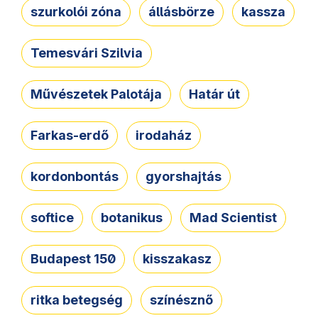
szurkolói zóna
állásbörze
kassza
Temesvári Szilvia
Művészetek Palotája
Határ út
Farkas-erdő
irodaház
kordonbontás
gyorshajtás
softice
botanikus
Mad Scientist
Budapest 150
kisszakasz
ritka betegség
színésznő