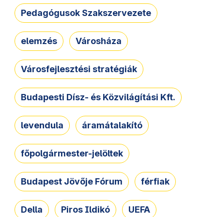
Pedagógusok Szakszervezete
elemzés
Városháza
Városfejlesztési stratégiák
Budapesti Dísz- és Közvilágítási Kft.
levendula
áramátalakító
főpolgármester-jelöltek
Budapest Jövője Fórum
férfiak
Della
Piros Ildikó
UEFA