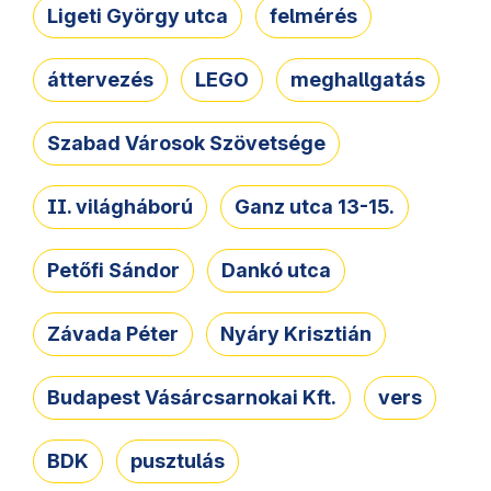
Ligeti György utca
felmérés
áttervezés
LEGO
meghallgatás
Szabad Városok Szövetsége
II. világháború
Ganz utca 13-15.
Petőfi Sándor
Dankó utca
Závada Péter
Nyáry Krisztián
Budapest Vásárcsarnokai Kft.
vers
BDK
pusztulás