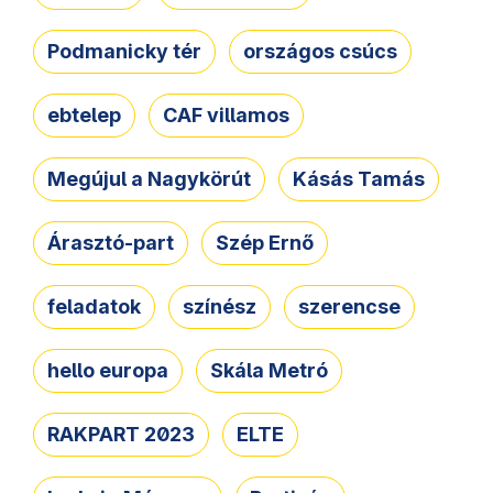
Podmanicky tér
országos csúcs
ebtelep
CAF villamos
Megújul a Nagykörút
Kásás Tamás
Árasztó-part
Szép Ernő
feladatok
színész
szerencse
hello europa
Skála Metró
RAKPART 2023
ELTE