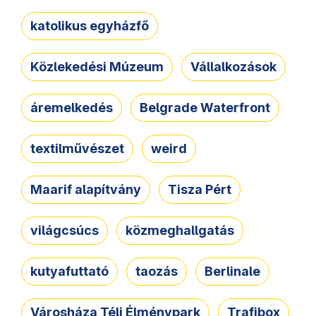
katolikus egyházfő
Közlekedési Múzeum
Vállalkozások
áremelkedés
Belgrade Waterfront
textilművészet
weird
Maarif alapítvány
Tisza Pért
világcsúcs
közmeghallgatás
kutyafuttató
taozás
Berlinale
Városháza Téli Élménypark
Trafibox