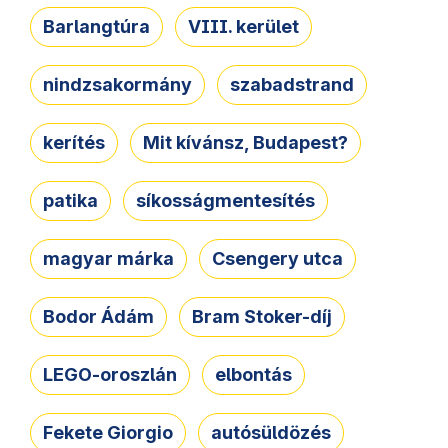
Barlangtúra
VIII. kerület
nindzsakormány
szabadstrand
kerítés
Mit kívánsz, Budapest?
patika
síkosságmentesítés
magyar márka
Csengery utca
Bodor Ádám
Bram Stoker-díj
LEGO-oroszlán
elbontás
Fekete Giorgio
autósüldözés