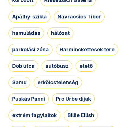
körözött
Kieselbach Galéria
Apáthy-szikla
Navracsics Tibor
hamuládás
hálózat
parkolási zóna
Harminckettesek tere
Dob utca
autóbusz
etető
Samu
erkölcstelenség
Puskás Panni
Pro Urbe díjak
extrém fagylaltok
Billie Eilish