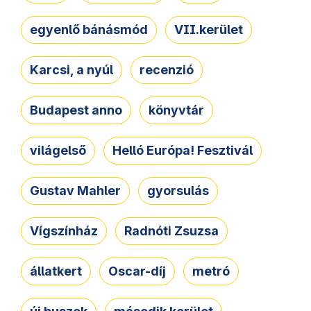
egyenlő bánásmód
VII.kerület
Karcsi, a nyúl
recenzió
Budapest anno
könyvtár
világelső
Helló Európa! Fesztivál
Gustav Mahler
gyorsulás
Vígszínház
Radnóti Zsuzsa
állatkert
Oscar-díj
metró