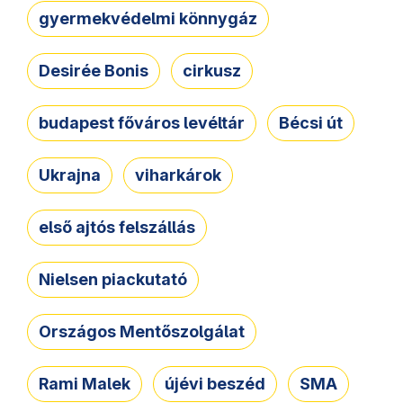
gyermekvédelmi könnygáz
Desirée Bonis
cirkusz
budapest főváros levéltár
Bécsi út
Ukrajna
viharkárok
első ajtós felszállás
Nielsen piackutató
Országos Mentőszolgálat
Rami Malek
újévi beszéd
SMA