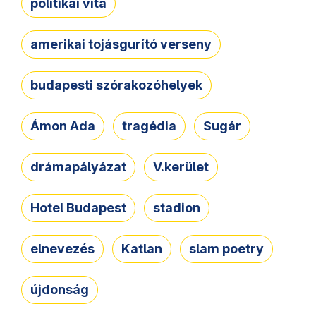
politikai vita
amerikai tojásgurító verseny
budapesti szórakozóhelyek
Ámon Ada
tragédia
Sugár
drámapályázat
V.kerület
Hotel Budapest
stadion
elnevezés
Katlan
slam poetry
újdonság