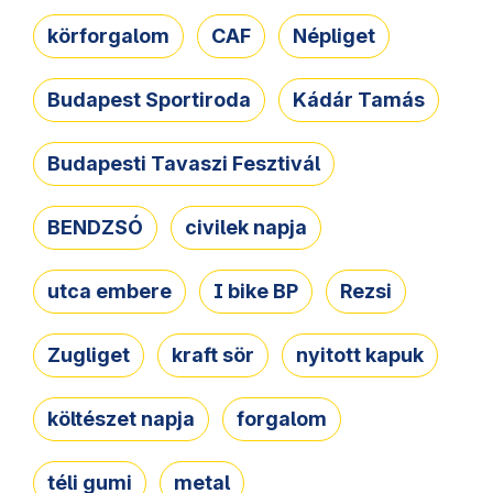
körforgalom
CAF
Népliget
Budapest Sportiroda
Kádár Tamás
Budapesti Tavaszi Fesztivál
BENDZSÓ
civilek napja
utca embere
I bike BP
Rezsi
Zugliget
kraft sör
nyitott kapuk
költészet napja
forgalom
téli gumi
metal