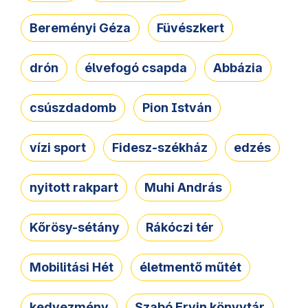
Bereményi Géza
Füvészkert
drón
élvefogó csapda
Abbázia
csúszdadomb
Pion István
vízi sport
Fidesz-székház
edzés
nyitott rakpart
Muhi András
Kőrösy-sétány
Rákóczi tér
Mobilitási Hét
életmentő műtét
kedvezmény
Szabó Ervin könyvtár