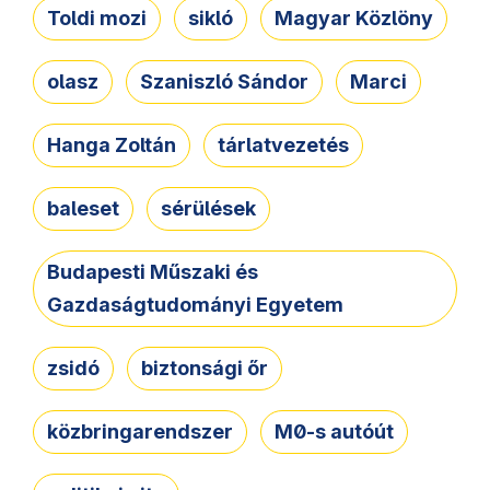
Toldi mozi
sikló
Magyar Közlöny
olasz
Szaniszló Sándor
Marci
Hanga Zoltán
tárlatvezetés
baleset
sérülések
Budapesti Műszaki és
Gazdaságtudományi Egyetem
zsidó
biztonsági őr
közbringarendszer
M0-s autóút