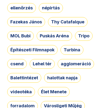
ellenőrzés
népirtás
Fazekas János
Thy Catafalque
MOL Bubi
Puskás Aréna
Tripo
Építészeti Filmnapok
Turbina
csend
Lehel tér
agglomeráció
Balettintézet
halottak napja
videotéka
Élet Menete
forradalom
Városligeti Műjég