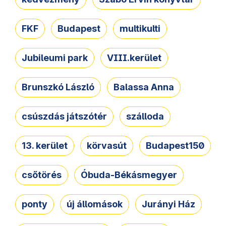
FKF
Budapest
multikulti
Jubileumi park
VIII.kerület
Brunszkó László
Balassa Anna
csúszdás játszótér
szálloda
13. kerület
körvasút
Budapest150
csőtörés
Óbuda-Békásmegyer
ponty
új állomások
Jurányi Ház