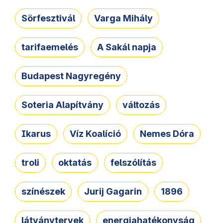
Sörfesztivál
Varga Mihály
tarifaemelés
A Sakál napja
Budapest Nagyregény
Soteria Alapítvány
változás
Ikarus
Víz Koalíció
Nemes Dóra
troli
oktatás
felszólítás
színészek
Jurij Gagarin
1896
látványtervek
energiahatékonyság