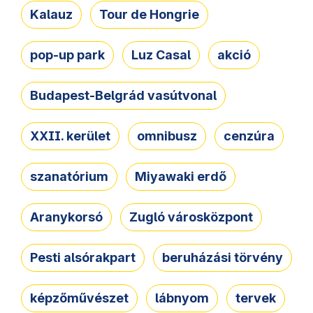
Kalauz
Tour de Hongrie
pop-up park
Luz Casal
akció
Budapest-Belgrád vasútvonal
XXII. kerület
omnibusz
cenzúra
szanatórium
Miyawaki erdő
Aranykorsó
Zugló városközpont
Pesti alsórakpart
beruházási törvény
képzőművészet
lábnyom
tervek