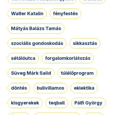
Walter Katalin
fényfestés
Mátyás Balázs Tamás
szociális gondoskodás
sikkasztás
sétálóutca
forgalomkorlátozás
Süveg Márk Saiid
túlélőprogram
döntés
bulivillamos
eklektika
kisgyerekek
teqball
Pálfi György