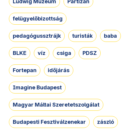
Ludwig Múzeum
Partizán
felügyelőbizottság
pedagógussztrájk
turisták
baba
BLKE
víz
csiga
PDSZ
Fortepan
időjárás
Imagine Budapest
Magyar Máltai Szeretetszolgálat
Budapesti Fesztiválzenekar
zászló