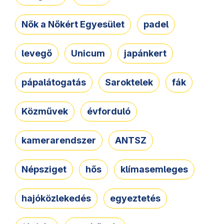
Nők a Nőkért Egyesület
padel
levegő
Unicum
japánkert
pápalátogatás
Saroktelek
fák
Közművek
évforduló
kamerarendszer
ANTSZ
Népsziget
hős
klímasemleges
hajóközlekedés
egyeztetés