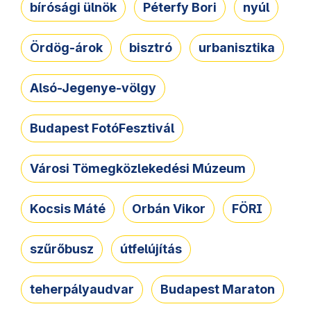
bírósági ülnök
Péterfy Bori
nyúl
Ördög-árok
bisztró
urbanisztika
Alsó-Jegenye-völgy
Budapest FotóFesztivál
Városi Tömegközlekedési Múzeum
Kocsis Máté
Orbán Vikor
FÖRI
szűrőbusz
útfelújítás
teherpályaudvar
Budapest Maraton