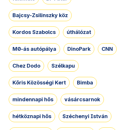
Bajcsy-Zsilinszky köz
Kordos Szabolcs
úthálózat
M0-ás autópálya
DinoPark
CNN
Chez Dodo
Szélkapu
Kőris Közösségi Kert
Bimba
mindennapi hős
vásárcsarnok
hétköznapi hős
Széchenyi István