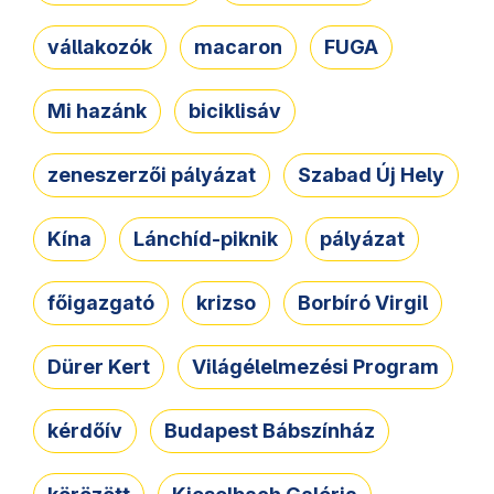
vállakozók
macaron
FUGA
Mi hazánk
biciklisáv
zeneszerzői pályázat
Szabad Új Hely
Kína
Lánchíd-piknik
pályázat
főigazgató
krizso
Borbíró Virgil
Dürer Kert
Világélelmezési Program
kérdőív
Budapest Bábszínház