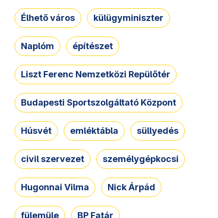
Élhető város
külügyminiszter
Naplóm
építészet
Liszt Ferenc Nemzetközi Repülőtér
Budapesti Sportszolgáltató Központ
Húsvét
emléktábla
süllyedés
civil szervezet
személygépkocsi
Hugonnai Vilma
Nick Árpád
fülemüle
BP Fatár