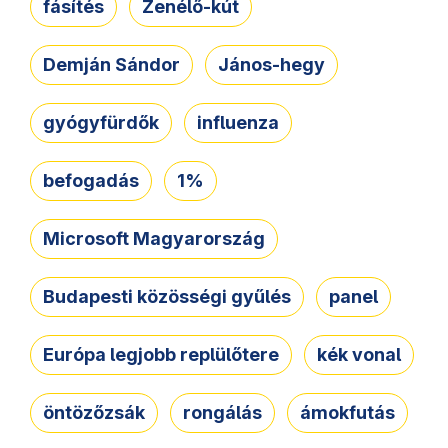
fásítés
Zenélő-kút
Demján Sándor
János-hegy
gyógyfürdők
influenza
befogadás
1%
Microsoft Magyarország
Budapesti közösségi gyűlés
panel
Európa legjobb replülőtere
kék vonal
öntözőzsák
rongálás
ámokfutás