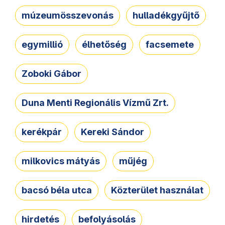
múzeumösszevonás
hulladékgyűjtő
egymillió
élhetőség
facsemete
Zoboki Gábor
Duna Menti Regionális Vízmű Zrt.
kerékpár
Kereki Sándor
milkovics mátyás
műjég
bacsó béla utca
Közterület használat
hirdetés
befolyásolás