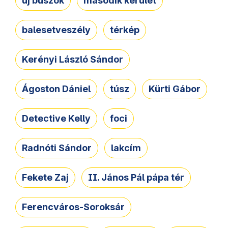
új buszok
második kerület
balesetveszély
térkép
Kerényi László Sándor
Ágoston Dániel
túsz
Kürti Gábor
Detective Kelly
foci
Radnóti Sándor
lakcím
Fekete Zaj
II. János Pál pápa tér
Ferencváros-Soroksár