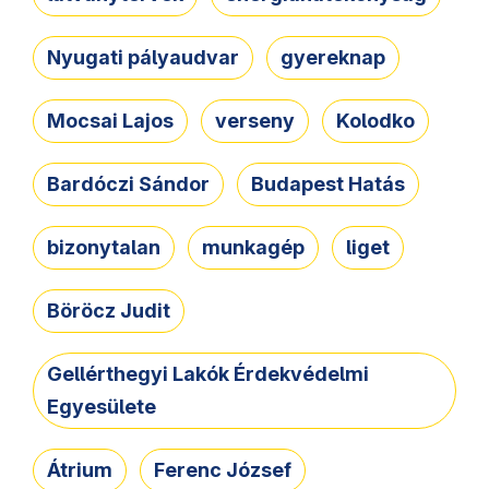
Nyugati pályaudvar
gyereknap
Mocsai Lajos
verseny
Kolodko
Bardóczi Sándor
Budapest Hatás
bizonytalan
munkagép
liget
Böröcz Judit
Gellérthegyi Lakók Érdekvédelmi
Egyesülete
Átrium
Ferenc József