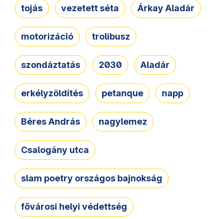
tojás
vezetett séta
Árkay Aladár
motorizáció
trolibusz
szondáztatás
2030
Aladár
erkélyzöldítés
petanque
napp
Béres András
nagylemez
Csalogány utca
slam poetry országos bajnokság
fővárosi helyi védettség