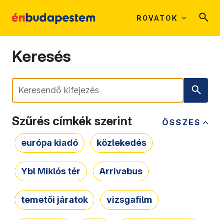
ROVATOK
Keresés
Keresés
Szűrés címkék szerint
ÖSSZES
európa kiadó
közlekedés
Ybl Miklós tér
Arrivabus
temetői járatok
vizsgafilm