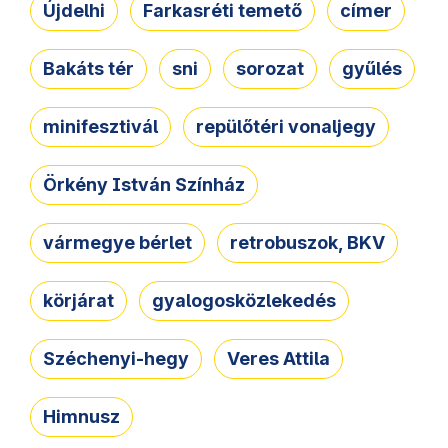
Újdelhi
Farkasréti temető
címer
Bakáts tér
sni
sorozat
gyűlés
minifesztivál
repülőtéri vonaljegy
Örkény István Színház
vármegye bérlet
retrobuszok, BKV
körjárat
gyalogosközlekedés
Széchenyi-hegy
Veres Attila
Himnusz