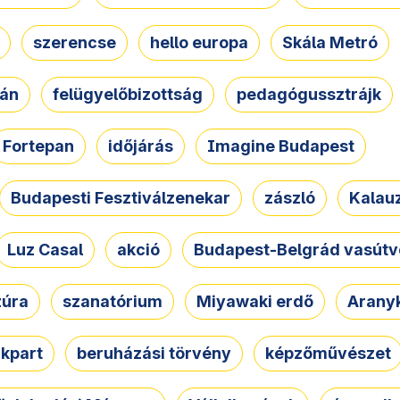
szerencse
hello europa
Skála Metró
zán
felügyelőbizottság
pedagógussztrájk
Fortepan
időjárás
Imagine Budapest
Budapesti Fesztiválzenekar
zászló
Kalau
Luz Casal
akció
Budapest-Belgrád vasútv
zúra
szanatórium
Miyawaki erdő
Arany
akpart
beruházási törvény
képzőművészet