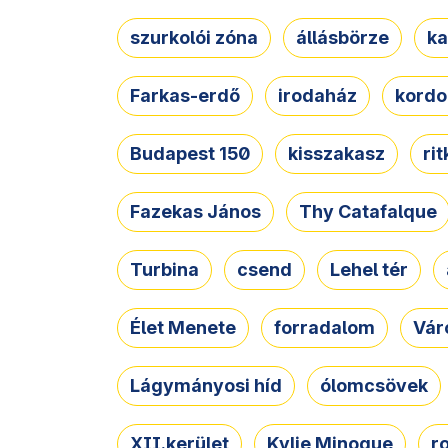
szurkolói zóna
állásbörze
ka
Farkas-erdő
irodaház
kordo
Budapest 150
kisszakasz
ri
Fazekas János
Thy Catafalque
Turbina
csend
Lehel tér
Élet Menete
forradalom
Vár
Lágymányosi híd
ólomcsövek
XII.kerület
Kylie Minogue
r