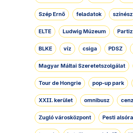
Szép Ernő
feladatok
színész
ELTE
Ludwig Múzeum
Parti
BLKE
víz
csiga
PDSZ
Magyar Máltai Szeretetszolgálat
Tour de Hongrie
pop-up park
XXII. kerület
omnibusz
cen
Zugló városközpont
Pesti alsór