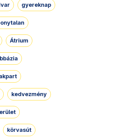
dvar
gyereknap
zonytalan
Átrium
bbázia
rakpart
kedvezmény
erület
körvasút