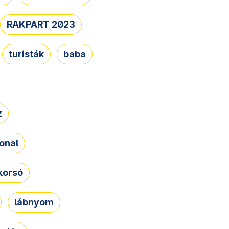
RAKPART 2023
turisták
baba
z
onal
korsó
lábnyom