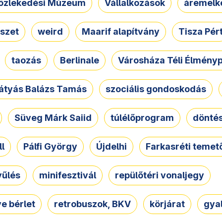
özlekedési Múzeum
Vállalkozások
áremelk
szet
weird
Maarif alapítvány
Tisza Pér
taozás
Berlinale
Városháza Téli Élmény
átyás Balázs Tamás
szociális gondoskodás
Süveg Márk Saiid
túlélőprogram
dönté
ll
Pálfi György
Újdelhi
Farkasréti temet
yűlés
minifesztivál
repülőtéri vonaljegy
e bérlet
retrobuszok, BKV
körjárat
gya