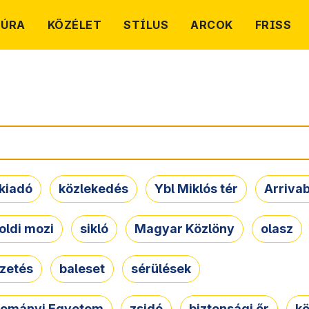
TÚRA
KÖZÉLET
STÍLUS
ARCOK
FRISS
kiadó
közlekedés
Ybl Miklós tér
Arriva
oldi mozi
sikló
Magyar Közlöny
olasz
ezetés
baleset
sérülések
dományi Egyetem
zsidó
biztonsági őr
kö