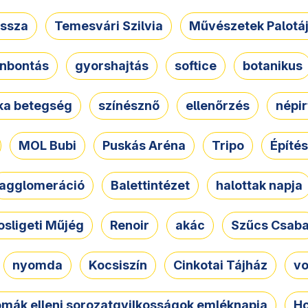
ssza
Temesvári Szilvia
Művészetek Palotá
nbontás
gyorshajtás
softice
botanikus
tka betegség
színésznő
ellenőrzés
népir
MOL Bubi
Puskás Aréna
Tripo
Építés
agglomeráció
Balettintézet
halottak napja
osligeti Műjég
Renoir
akác
Szűcs Csab
nyomda
Kocsiszín
Cinkotai Tájház
vo
omák elleni sorozatgyilkosságok emléknapja
Ho