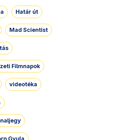
ja
Határ út
Mad Scientist
tás
zeti Filmnapok
videotéka
a
naljegy
rn Gyula