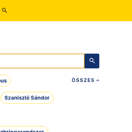
ÖSSZES
bus
Szaniszló Sándor
zbringarendszer