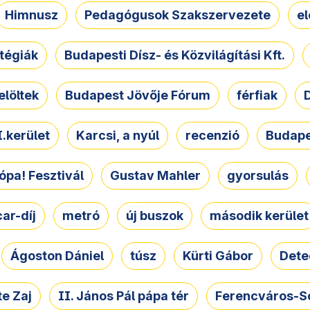
Himnusz
Pedagógusok Szakszervezete
e
atégiák
Budapesti Dísz- és Közvilágítási Kft.
elöltek
Budapest Jövője Fórum
férfiak
D
.kerület
Karcsi, a nyúl
recenzió
Budape
ópa! Fesztivál
Gustav Mahler
gyorsulás
ar-díj
metró
új buszok
második kerület
Ágoston Dániel
túsz
Kürti Gábor
Dete
e Zaj
II. János Pál pápa tér
Ferencváros-S