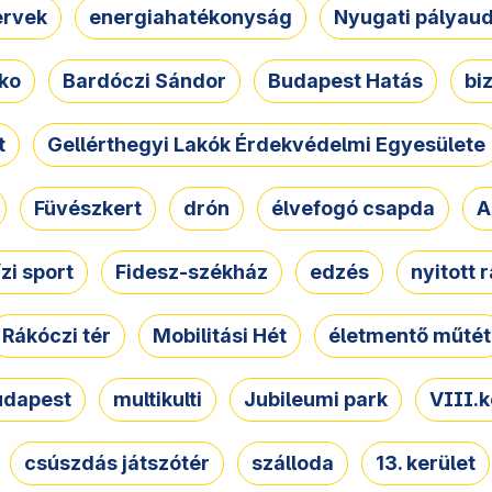
ervek
energiahatékonyság
Nyugati pályau
ko
Bardóczi Sándor
Budapest Hatás
bi
t
Gellérthegyi Lakók Érdekvédelmi Egyesülete
Füvészkert
drón
élvefogó csapda
A
ízi sport
Fidesz-székház
edzés
nyitott 
Rákóczi tér
Mobilitási Hét
életmentő műtét
udapest
multikulti
Jubileumi park
VIII.k
csúszdás játszótér
szálloda
13. kerület