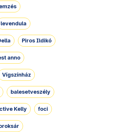
lemzés
levendula
ella
Piros Ildikó
st anno
Vígszínház
balesetveszély
ctive Kelly
foci
oroksár