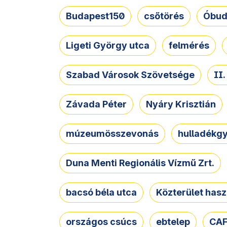
Budapest150
csőtörés
Óbud
Ligeti György utca
felmérés
Szabad Városok Szövetsége
II
Závada Péter
Nyáry Krisztián
múzeumösszevonás
hulladékgy
Duna Menti Regionális Vízmű Zrt.
bacsó béla utca
Közterület hasz
országos csúcs
ebtelep
CAF