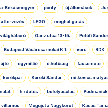
a-Békásmegyer
ponty
új állomások
Ju
áttervezés
LEGO
meghallgatás
. világháború
Ganz utca 13-15.
Petőfi Sándo
Budapest Vásárcsarnokai Kft.
vers
BDK
űjtő
egymillió
élhetőség
facsemete
kerékpár
Kereki Sándor
milkovics mátyá
nálat
hirdetés
befolyásolás
Podmanicky
 villamos
Megújul a Nagykörút
Kásás Tam