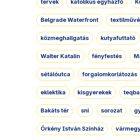
tervek
katolikus egyházfő
K
Belgrade Waterfront
textilművé
közmeghallgatás
kutyafuttató
Walter Katalin
fényfestés
M
sétálóutca
forgalomkorlátozás
eklektika
kisgyerekek
teqba
Bakáts tér
sni
sorozat
g
Örkény István Színház
vármegy