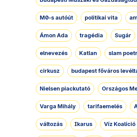
M0-s autóút
politikai vita
am
Ámon Ada
tragédia
Sugár
elnevezés
Katlan
slam poet
cirkusz
budapest főváros levélt
Nielsen piackutató
Országos Me
Varga Mihály
tarifaemelés
A
változás
Ikarus
Víz Koalíció