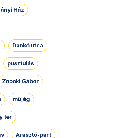
rányi Ház
r
Dankó utca
pusztulás
Zoboki Gábor
s
műjég
 tér
ás
Árasztó-part