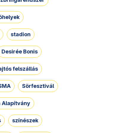
óhelyek
stadion
Desirée Bonis
ajtós felszállás
SMA
Sörfesztivál
a Alapítvány
s
színészek