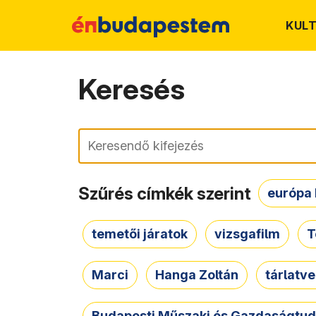
KUL
Keresés
Keresés
Szűrés címkék szerint
európa 
temetői járatok
vizsgafilm
T
Marci
Hanga Zoltán
tárlatv
Budapesti Műszaki és Gazdaságtu