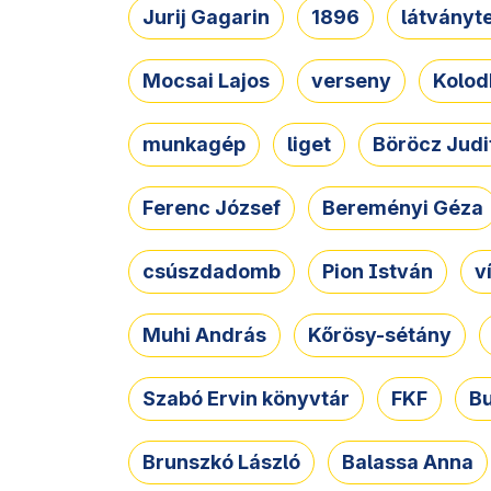
Jurij Gagarin
1896
látványt
Mocsai Lajos
verseny
Kolod
munkagép
liget
Böröcz Judi
Ferenc József
Bereményi Géza
csúszdadomb
Pion István
v
Muhi András
Kőrösy-sétány
Szabó Ervin könyvtár
FKF
B
Brunszkó László
Balassa Anna