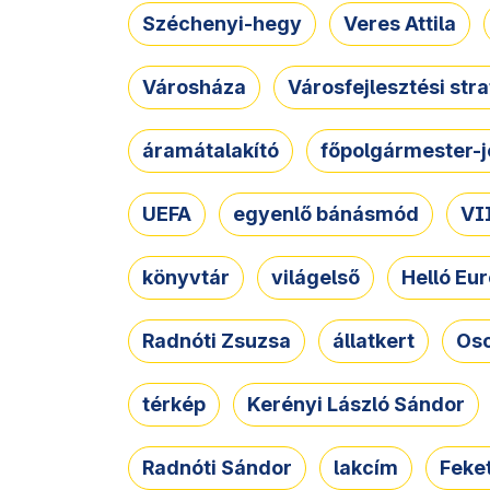
Széchenyi-hegy
Veres Attila
Városháza
Városfejlesztési str
áramátalakító
főpolgármester-j
UEFA
egyenlő bánásmód
VII
könyvtár
világelső
Helló Eur
Radnóti Zsuzsa
állatkert
Osc
térkép
Kerényi László Sándor
Radnóti Sándor
lakcím
Feket