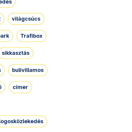
edés
t
világcsúcs
park
Trafibox
sikkasztás
s
bulivillamos
ő
címer
logosközlekedés