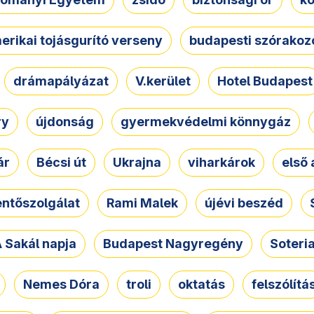
erikai tojásgurító verseny
budapesti szórakoz
drámapályázat
V.kerület
Hotel Budapest
ry
újdonság
gyermekvédelmi könnygáz
ár
Bécsi út
Ukrajna
viharkárok
első 
ntőszolgálat
Rami Malek
újévi beszéd
 Sakál napja
Budapest Nagyregény
Soteri
Nemes Dóra
troli
oktatás
felszólítá