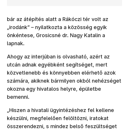
bár az átépítés alatt a Rákóczi tér volt az
„irodánk” – nyilatkozta a közösség egyik
önkéntese, Grosicsné dr. Nagy Katalin a
lapnak.
Ahogy az interjúban is olvasható, azért az
utcán adnak egyébként segítséget, mert
közvetlenebb és könnyebben elérhető azok
számára, akiknek bármilyen okból nehézséget
okozna egy hivatalos helyre, épületbe
bemenni.
„Hiszen a hivatali ügyintézéshez fel kellene
készülni, megfelelően felöltözni, iratokat
összerendezni, s mindez belső feszültséget