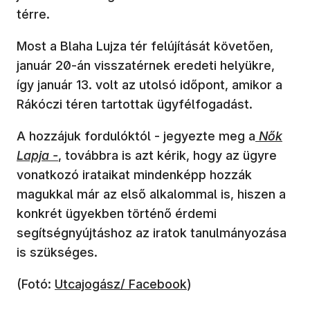
térre.
Most a Blaha Lujza tér felújítását követően,
január 20-án visszatérnek eredeti helyükre,
így január 13. volt az utolsó időpont, amikor a
Rákóczi téren tartottak ügyfélfogadást.
A hozzájuk fordulóktól - jegyezte meg a
Nők
Lapja -
, továbbra is azt kérik, hogy az ügyre
vonatkozó irataikat mindenképp hozzák
magukkal már az első alkalommal is, hiszen a
konkrét ügyekben történő érdemi
segítségnyújtáshoz az iratok tanulmányozása
is szükséges.
(új ablakban nyílik meg)
(Fotó:
Utcajogász/ Facebook
)