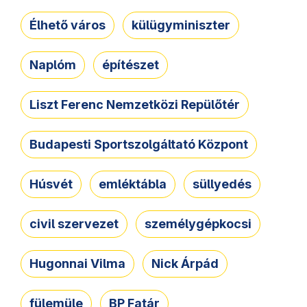
Élhető város
külügyminiszter
Naplóm
építészet
Liszt Ferenc Nemzetközi Repülőtér
Budapesti Sportszolgáltató Központ
Húsvét
emléktábla
süllyedés
civil szervezet
személygépkocsi
Hugonnai Vilma
Nick Árpád
fülemüle
BP Fatár