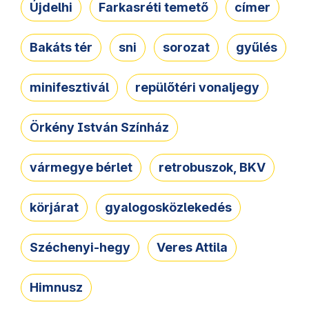
Újdelhi
Farkasréti temető
címer
Bakáts tér
sni
sorozat
gyűlés
minifesztivál
repülőtéri vonaljegy
Örkény István Színház
vármegye bérlet
retrobuszok, BKV
körjárat
gyalogosközlekedés
Széchenyi-hegy
Veres Attila
Himnusz