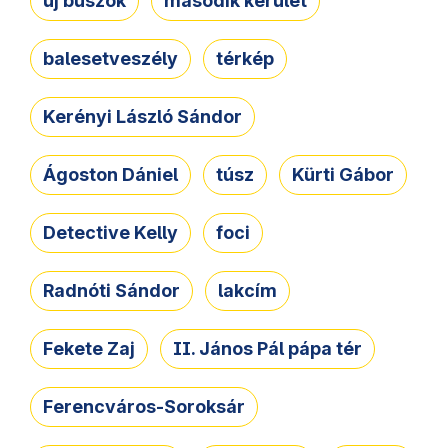
új buszok
második kerület
balesetveszély
térkép
Kerényi László Sándor
Ágoston Dániel
túsz
Kürti Gábor
Detective Kelly
foci
Radnóti Sándor
lakcím
Fekete Zaj
II. János Pál pápa tér
Ferencváros-Soroksár