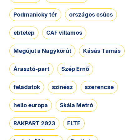
Podmanicky tér
országos csúcs
ebtelep
CAF villamos
Megújul a Nagykörút
Kásás Tamás
Árasztó-part
Szép Ernő
feladatok
színész
szerencse
hello europa
Skála Metró
RAKPART 2023
ELTE