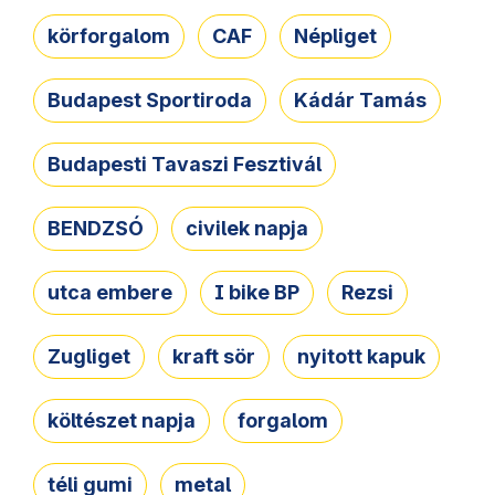
körforgalom
CAF
Népliget
Budapest Sportiroda
Kádár Tamás
Budapesti Tavaszi Fesztivál
BENDZSÓ
civilek napja
utca embere
I bike BP
Rezsi
Zugliget
kraft sör
nyitott kapuk
költészet napja
forgalom
téli gumi
metal