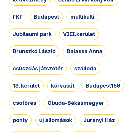
FKF
Budapest
multikulti
Jubileumi park
VIII.kerület
Brunszkó László
Balassa Anna
csúszdás játszótér
szálloda
13. kerület
körvasút
Budapest150
csőtörés
Óbuda-Békásmegyer
ponty
új állomások
Jurányi Ház