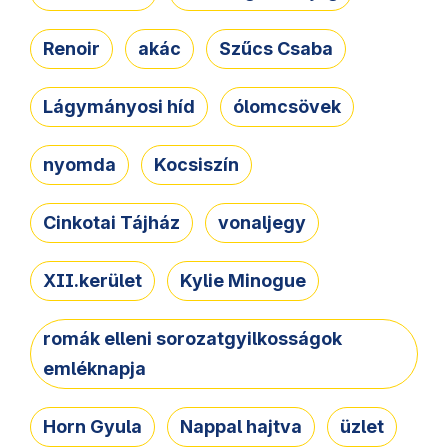
Renoir
akác
Szűcs Csaba
Lágymányosi híd
ólomcsövek
nyomda
Kocsiszín
Cinkotai Tájház
vonaljegy
XII.kerület
Kylie Minogue
romák elleni sorozatgyilkosságok
emléknapja
Horn Gyula
Nappal hajtva
üzlet