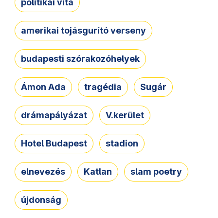
politikai vita
amerikai tojásgurító verseny
budapesti szórakozóhelyek
Ámon Ada
tragédia
Sugár
drámapályázat
V.kerület
Hotel Budapest
stadion
elnevezés
Katlan
slam poetry
újdonság