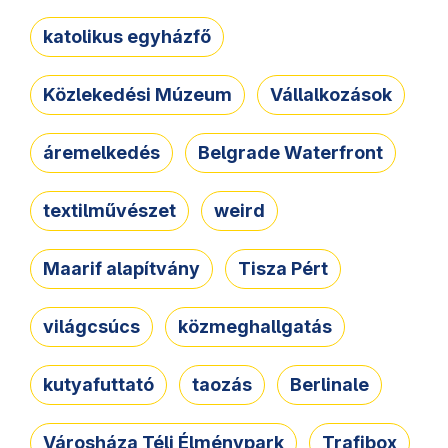
katolikus egyházfő
Közlekedési Múzeum
Vállalkozások
áremelkedés
Belgrade Waterfront
textilművészet
weird
Maarif alapítvány
Tisza Pért
világcsúcs
közmeghallgatás
kutyafuttató
taozás
Berlinale
Városháza Téli Élménypark
Trafibox