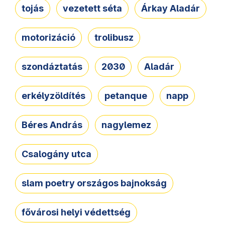
tojás
vezetett séta
Árkay Aladár
motorizáció
trolibusz
szondáztatás
2030
Aladár
erkélyzöldítés
petanque
napp
Béres András
nagylemez
Csalogány utca
slam poetry országos bajnokság
fővárosi helyi védettség