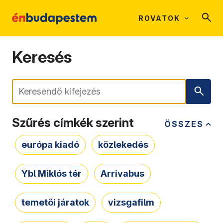
ROVATOK
Keresés
Keresés
Szűrés címkék szerint
ÖSSZES
európa kiadó
közlekedés
Ybl Miklós tér
Arrivabus
temetői járatok
vizsgafilm