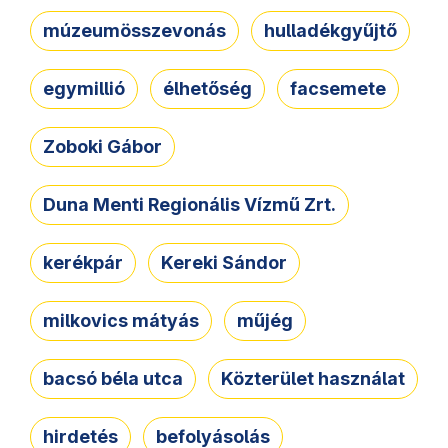
múzeumösszevonás
hulladékgyűjtő
egymillió
élhetőség
facsemete
Zoboki Gábor
Duna Menti Regionális Vízmű Zrt.
kerékpár
Kereki Sándor
milkovics mátyás
műjég
bacsó béla utca
Közterület használat
hirdetés
befolyásolás