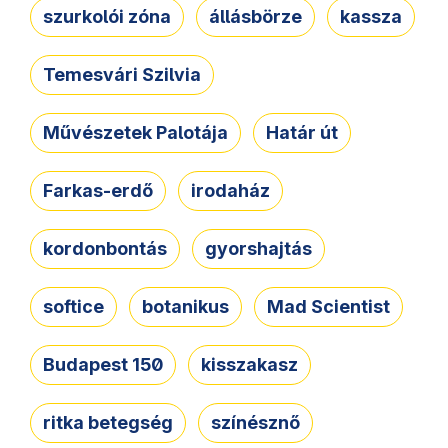
szurkolói zóna
állásbörze
kassza
Temesvári Szilvia
Művészetek Palotája
Határ út
Farkas-erdő
irodaház
kordonbontás
gyorshajtás
softice
botanikus
Mad Scientist
Budapest 150
kisszakasz
ritka betegség
színésznő