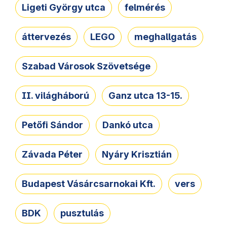
Ligeti György utca
felmérés
áttervezés
LEGO
meghallgatás
Szabad Városok Szövetsége
II. világháború
Ganz utca 13-15.
Petőfi Sándor
Dankó utca
Závada Péter
Nyáry Krisztián
Budapest Vásárcsarnokai Kft.
vers
BDK
pusztulás