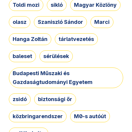
Toldi mozi
sikló
Magyar Közlöny
olasz
Szaniszló Sándor
Marci
Hanga Zoltán
tárlatvezetés
baleset
sérülések
Budapesti Műszaki és
Gazdaságtudományi Egyetem
zsidó
biztonsági őr
közbringarendszer
M0-s autóút