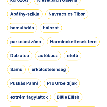
körözött
Kieselbach Galéria
Apáthy-szikla
Navracsics Tibor
hamuládás
hálózat
parkolási zóna
Harminckettesek tere
Dob utca
autóbusz
etető
Samu
erkölcstelenség
Puskás Panni
Pro Urbe díjak
extrém fagylaltok
Billie Eilish