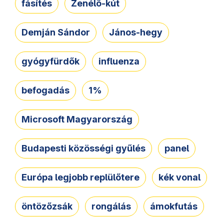
fásítés
Zenélő-kút
Demján Sándor
János-hegy
gyógyfürdők
influenza
befogadás
1%
Microsoft Magyarország
Budapesti közösségi gyűlés
panel
Európa legjobb replülőtere
kék vonal
öntözőzsák
rongálás
ámokfutás