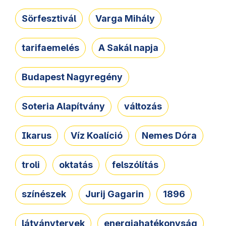
Sörfesztivál
Varga Mihály
tarifaemelés
A Sakál napja
Budapest Nagyregény
Soteria Alapítvány
változás
Ikarus
Víz Koalíció
Nemes Dóra
troli
oktatás
felszólítás
színészek
Jurij Gagarin
1896
látványtervek
energiahatékonyság