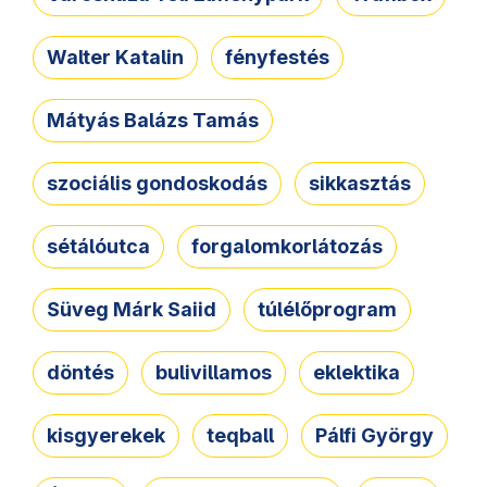
Walter Katalin
fényfestés
Mátyás Balázs Tamás
szociális gondoskodás
sikkasztás
sétálóutca
forgalomkorlátozás
Süveg Márk Saiid
túlélőprogram
döntés
bulivillamos
eklektika
kisgyerekek
teqball
Pálfi György