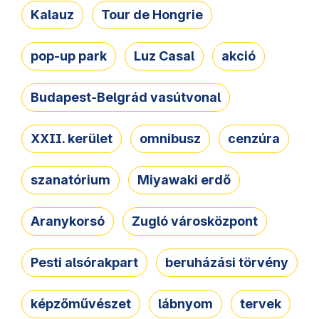
Kalauz
Tour de Hongrie
pop-up park
Luz Casal
akció
Budapest-Belgrád vasútvonal
XXII. kerület
omnibusz
cenzúra
szanatórium
Miyawaki erdő
Aranykorsó
Zugló városközpont
Pesti alsórakpart
beruházási törvény
képzőművészet
lábnyom
tervek