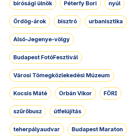
bírósági ülnök
Péterfy Bori
nyúl
Ördög-árok
bisztró
urbanisztika
Alsó-Jegenye-völgy
Budapest FotóFesztivál
Városi Tömegközlekedési Múzeum
Kocsis Máté
Orbán Vikor
FÖRI
szűrőbusz
útfelújítás
teherpályaudvar
Budapest Maraton