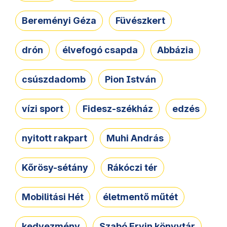
Bereményi Géza
Füvészkert
drón
élvefogó csapda
Abbázia
csúszdadomb
Pion István
vízi sport
Fidesz-székház
edzés
nyitott rakpart
Muhi András
Kőrösy-sétány
Rákóczi tér
Mobilitási Hét
életmentő műtét
kedvezmény
Szabó Ervin könyvtár