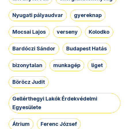
Nyugati pályaudvar
gyereknap
Mocsai Lajos
verseny
Kolodko
Bardóczi Sándor
Budapest Hatás
bizonytalan
munkagép
liget
Böröcz Judit
Gellérthegyi Lakók Érdekvédelmi
Egyesülete
Átrium
Ferenc József