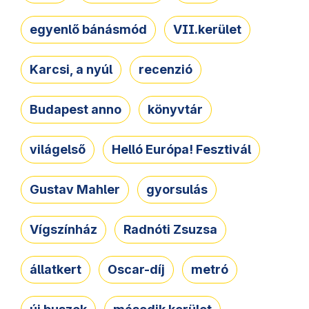
egyenlő bánásmód
VII.kerület
Karcsi, a nyúl
recenzió
Budapest anno
könyvtár
világelső
Helló Európa! Fesztivál
Gustav Mahler
gyorsulás
Vígszínház
Radnóti Zsuzsa
állatkert
Oscar-díj
metró