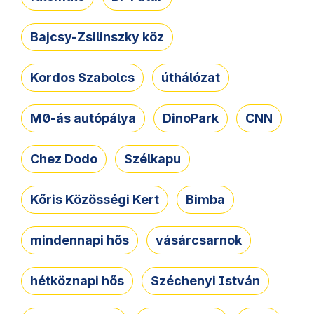
Bajcsy-Zsilinszky köz
Kordos Szabolcs
úthálózat
M0-ás autópálya
DinoPark
CNN
Chez Dodo
Szélkapu
Kőris Közösségi Kert
Bimba
mindennapi hős
vásárcsarnok
hétköznapi hős
Széchenyi István