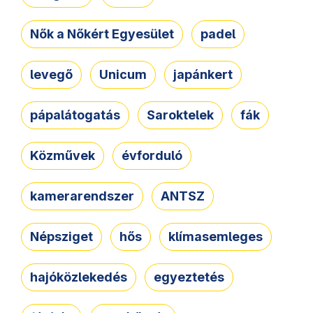
Nők a Nőkért Egyesület
padel
levegő
Unicum
japánkert
pápalátogatás
Saroktelek
fák
Közművek
évforduló
kamerarendszer
ANTSZ
Népsziget
hős
klímasemleges
hajóközlekedés
egyeztetés