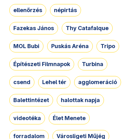
ellenőrzés
népirtás
Fazekas János
Thy Catafalque
MOL Bubi
Puskás Aréna
Tripo
Építészeti Filmnapok
Turbina
csend
Lehel tér
agglomeráció
Balettintézet
halottak napja
videotéka
Élet Menete
forradalom
Városligeti Műjég