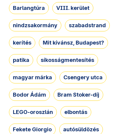
Barlangtúra
VIII. kerület
nindzsakormány
szabadstrand
kerítés
Mit kívánsz, Budapest?
patika
síkosságmentesítés
magyar márka
Csengery utca
Bodor Ádám
Bram Stoker-díj
LEGO-oroszlán
elbontás
Fekete Giorgio
autósüldözés