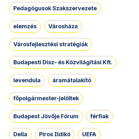
Pedagógusok Szakszervezete
elemzés
Városháza
Városfejlesztési stratégiák
Budapesti Dísz- és Közvilágítási Kft.
levendula
áramátalakító
főpolgármester-jelöltek
Budapest Jövője Fórum
férfiak
Della
Piros Ildikó
UEFA