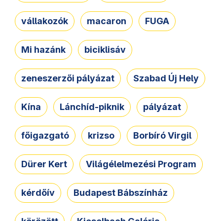
vállakozók
macaron
FUGA
Mi hazánk
biciklisáv
zeneszerzői pályázat
Szabad Új Hely
Kína
Lánchíd-piknik
pályázat
főigazgató
krizso
Borbíró Virgil
Dürer Kert
Világélelmezési Program
kérdőív
Budapest Bábszínház