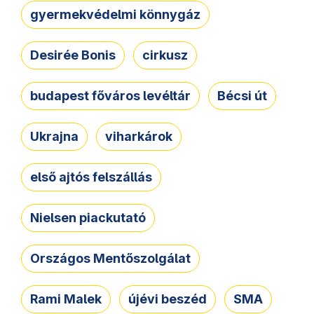
gyermekvédelmi könnygáz
Desirée Bonis
cirkusz
budapest főváros levéltár
Bécsi út
Ukrajna
viharkárok
első ajtós felszállás
Nielsen piackutató
Országos Mentőszolgálat
Rami Malek
újévi beszéd
SMA