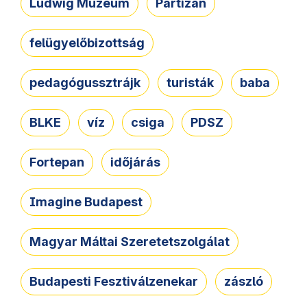
Ludwig Múzeum
Partizán
felügyelőbizottság
pedagógussztrájk
turisták
baba
BLKE
víz
csiga
PDSZ
Fortepan
időjárás
Imagine Budapest
Magyar Máltai Szeretetszolgálat
Budapesti Fesztiválzenekar
zászló