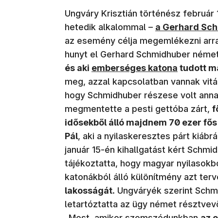
Ungváry Krisztián történész február
(új ablakban n
hetedik alkalommal –
a Gerhard Sch
az esemény célja megemlékezni arra
hunyt el Gerhard Schmidhuber német
(új ablakban nyílik meg)
és aki
emberséges katona
tudott m
meg, azzal kapcsolatban vannak vitá
hogy Schmidhuber részese volt anna
megmentette a pesti gettóba zárt,
f
idősekből álló majdnem 70 ezer fős
Pál
, aki a nyilaskeresztes párt kiábr
január 15-én kihallgatást kért Schmi
tájékoztatta, hogy magyar nyilasokb
katonákból álló különítmény azt ter
lakosságát
. Ungváryék szerint Schmi
letartóztatta az ügy német résztvevő
„Most, amikor szomszédunkban
az o