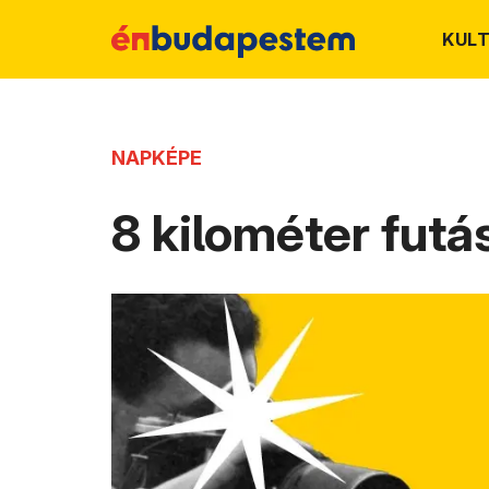
KUL
NAPKÉPE
8 kilométer futá