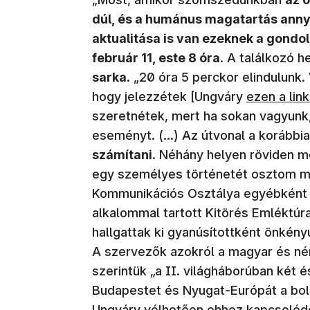
dúl, és a humánus magatartás annyi
aktualitása is van ezeknek a gondo
február 11, este 8 óra
. A találkozó h
sarka
. „20 óra 5 perckor elindulunk
(új ablakba
hogy jelezzétek [Ungváry
ezen a lin
szeretnétek, mert ha sokan vagyunk,
eseményt. (...) Az útvonal a korább
számítani
. Néhány helyen röviden me
egy személyes történetét osztom m
Kommunikációs Osztálya egyébként azt
alkalommal tartott Kitörés Emléktúra 
hallgattak ki gyanúsítottként önkény
A szervezők azokról a magyar és né
szerintük „a II. világháborúban két 
Budapestet és Nyugat-Európát a bo
Ungváry vélhetően ehhez kapcsolód