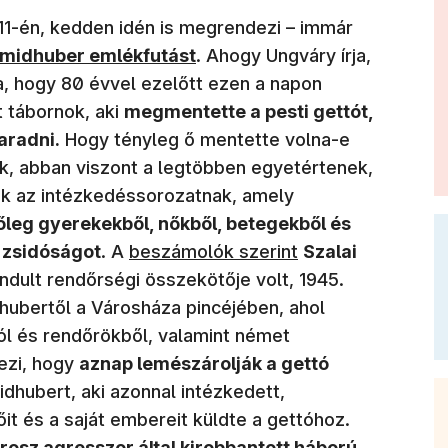
 11-én, kedden idén is megrendezi – immár
yílik meg)
midhuber emlékfutást
. Ahogy Ungváry írja,
, hogy 80 évvel ezelőtt ezen a napon
 tábornok, aki
megmentette a pesti gettót,
aradni.
Hogy tényleg ő mentette volna-e
k, abban viszont a legtöbben egyetértenek,
k az intézkedéssorozatnak, amely
őleg gyerekekből, nőkből, betegekből és
(új ablakban nyílik meg)
 zsidóságot
. A
beszámolók szerint
Szalai
ándult rendőrségi összekötője volt, 1945.
dhubertől a Városháza pincéjében, ahol
ól és rendőrökből, valamint német
vezi, hogy
aznap lemészárolják a gettó
dhubert, aki azonnal intézkedett,
it és a saját embereit küldte a gettóhoz.
rosz agresszor által kirobbantott háború