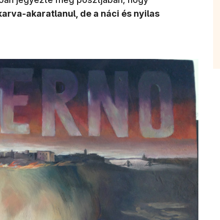
rva-akaratlanul, de a náci és nyilas