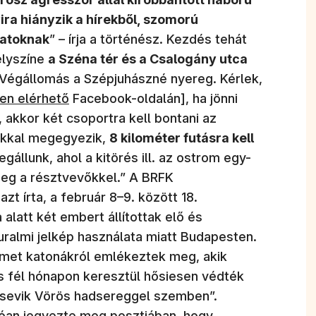
ra hiányzik a hírekből, szomorú
latoknak
” – írja a történész. Kezdés tehát
elyszíne
a Széna tér és a Csalogány utca
. Végállomás a Szépjuhászné nyereg. Kérlek,
n nyílik meg)
ken elérhető
Facebook-oldalán], ha jönni
 akkor két csoportra kell bontani az
iakkal megegyezik,
8 kilométer futásra kell
gállunk, ahol a kitörés ill. az ostrom egy-
eg a résztvevőkkel.” A BRFK
 írta, a február 8–9. között 18.
alatt két embert állítottak elő és
uralmi jelkép használata miatt Budapesten.
met katonákról emlékeztek meg, akik
és fél hónapon keresztül hősiesen védték
lsevik Vörös hadsereggel szemben”.
óan jegyezte meg posztjában, hogy