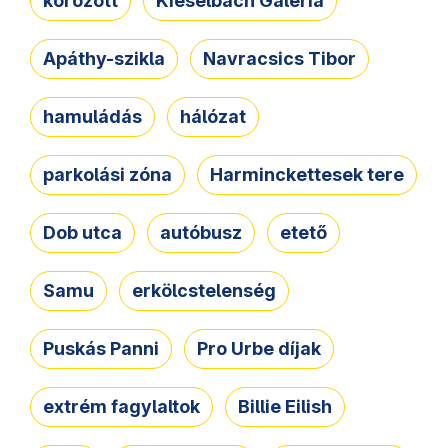
körözött
Kieselbach Galéria
Apáthy-szikla
Navracsics Tibor
hamuládás
hálózat
parkolási zóna
Harminckettesek tere
Dob utca
autóbusz
etető
Samu
erkölcstelenség
Puskás Panni
Pro Urbe díjak
extrém fagylaltok
Billie Eilish