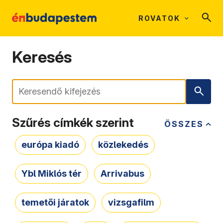
ROVATOK
Keresés
Keresés
Szűrés címkék szerint
ÖSSZES
európa kiadó
közlekedés
Ybl Miklós tér
Arrivabus
temetői járatok
vizsgafilm