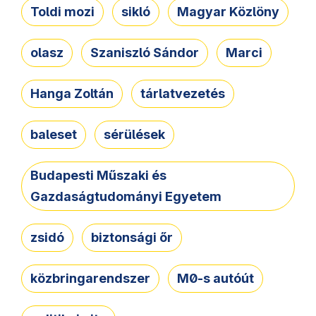
Toldi mozi
sikló
Magyar Közlöny
olasz
Szaniszló Sándor
Marci
Hanga Zoltán
tárlatvezetés
baleset
sérülések
Budapesti Műszaki és
Gazdaságtudományi Egyetem
zsidó
biztonsági őr
közbringarendszer
M0-s autóút