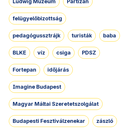
Ludwig Múzeum
Partizán
felügyelőbizottság
pedagógussztrájk
turisták
baba
BLKE
víz
csiga
PDSZ
Fortepan
időjárás
Imagine Budapest
Magyar Máltai Szeretetszolgálat
Budapesti Fesztiválzenekar
zászló