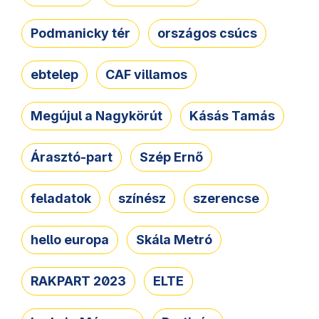
Podmanicky tér
országos csúcs
ebtelep
CAF villamos
Megújul a Nagykörút
Kásás Tamás
Árasztó-part
Szép Ernő
feladatok
színész
szerencse
hello europa
Skála Metró
RAKPART 2023
ELTE