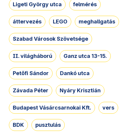
Ligeti György utca
felmérés
áttervezés
LEGO
meghallgatás
Szabad Városok Szövetsége
II. világháború
Ganz utca 13-15.
Petőfi Sándor
Dankó utca
Závada Péter
Nyáry Krisztián
Budapest Vásárcsarnokai Kft.
vers
BDK
pusztulás