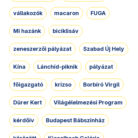
vállakozók
macaron
FUGA
Mi hazánk
biciklisáv
zeneszerzői pályázat
Szabad Új Hely
Kína
Lánchíd-piknik
pályázat
főigazgató
krizso
Borbíró Virgil
Dürer Kert
Világélelmezési Program
kérdőív
Budapest Bábszínház