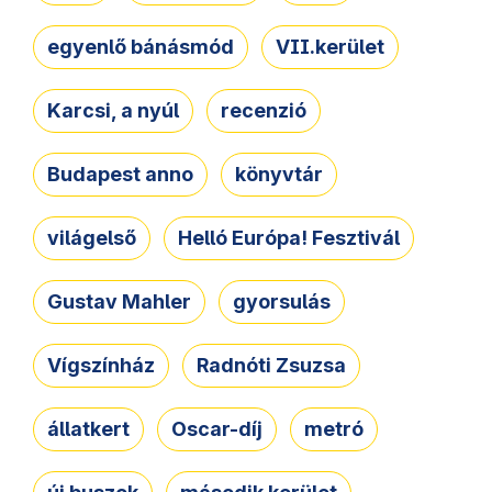
egyenlő bánásmód
VII.kerület
Karcsi, a nyúl
recenzió
Budapest anno
könyvtár
világelső
Helló Európa! Fesztivál
Gustav Mahler
gyorsulás
Vígszínház
Radnóti Zsuzsa
állatkert
Oscar-díj
metró