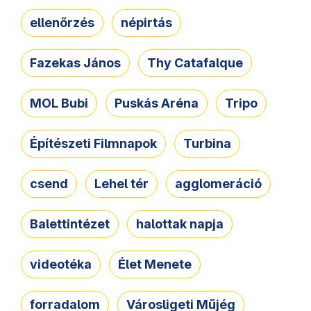
ellenőrzés
népirtás
Fazekas János
Thy Catafalque
MOL Bubi
Puskás Aréna
Tripo
Építészeti Filmnapok
Turbina
csend
Lehel tér
agglomeráció
Balettintézet
halottak napja
videotéka
Élet Menete
forradalom
Városligeti Műjég