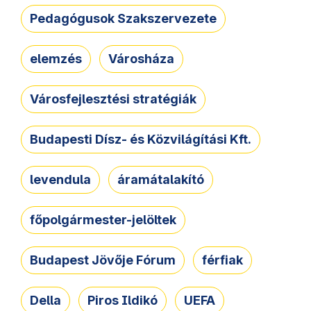
Pedagógusok Szakszervezete
elemzés
Városháza
Városfejlesztési stratégiák
Budapesti Dísz- és Közvilágítási Kft.
levendula
áramátalakító
főpolgármester-jelöltek
Budapest Jövője Fórum
férfiak
Della
Piros Ildikó
UEFA