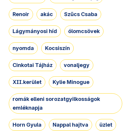
Renoir
akác
Szűcs Csaba
Lágymányosi híd
ólomcsövek
nyomda
Kocsiszín
Cinkotai Tájház
vonaljegy
XII.kerület
Kylie Minogue
romák elleni sorozatgyilkosságok
emléknapja
Horn Gyula
Nappal hajtva
üzlet