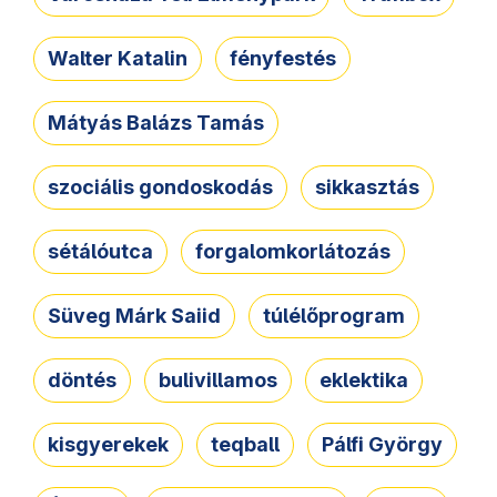
Walter Katalin
fényfestés
Mátyás Balázs Tamás
szociális gondoskodás
sikkasztás
sétálóutca
forgalomkorlátozás
Süveg Márk Saiid
túlélőprogram
döntés
bulivillamos
eklektika
kisgyerekek
teqball
Pálfi György