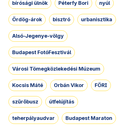
bírósági ülnök
Péterfy Bori
nyúl
Ördög-árok
bisztró
urbanisztika
Alsó-Jegenye-völgy
Budapest FotóFesztivál
Városi Tömegközlekedési Múzeum
Kocsis Máté
Orbán Vikor
FÖRI
szűrőbusz
útfelújítás
teherpályaudvar
Budapest Maraton