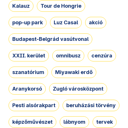
Kalauz
Tour de Hongrie
pop-up park
Luz Casal
akció
Budapest-Belgrád vasútvonal
XXII. kerület
omnibusz
cenzúra
szanatórium
Miyawaki erdő
Aranykorsó
Zugló városközpont
Pesti alsórakpart
beruházási törvény
képzőművészet
lábnyom
tervek