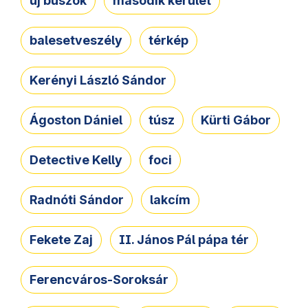
új buszok
második kerület
balesetveszély
térkép
Kerényi László Sándor
Ágoston Dániel
túsz
Kürti Gábor
Detective Kelly
foci
Radnóti Sándor
lakcím
Fekete Zaj
II. János Pál pápa tér
Ferencváros-Soroksár