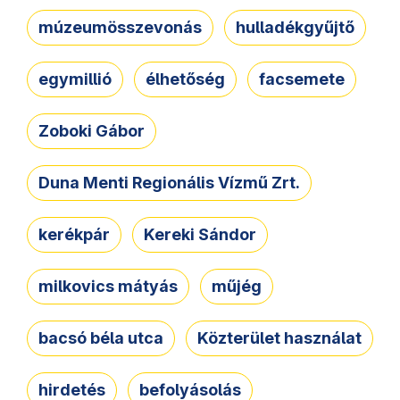
múzeumösszevonás
hulladékgyűjtő
egymillió
élhetőség
facsemete
Zoboki Gábor
Duna Menti Regionális Vízmű Zrt.
kerékpár
Kereki Sándor
milkovics mátyás
műjég
bacsó béla utca
Közterület használat
hirdetés
befolyásolás