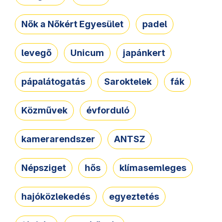
Nők a Nőkért Egyesület
padel
levegő
Unicum
japánkert
pápalátogatás
Saroktelek
fák
Közművek
évforduló
kamerarendszer
ANTSZ
Népsziget
hős
klímasemleges
hajóközlekedés
egyeztetés