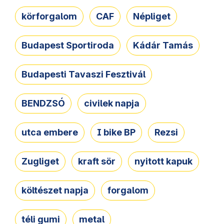
körforgalom
CAF
Népliget
Budapest Sportiroda
Kádár Tamás
Budapesti Tavaszi Fesztivál
BENDZSÓ
civilek napja
utca embere
I bike BP
Rezsi
Zugliget
kraft sör
nyitott kapuk
költészet napja
forgalom
téli gumi
metal