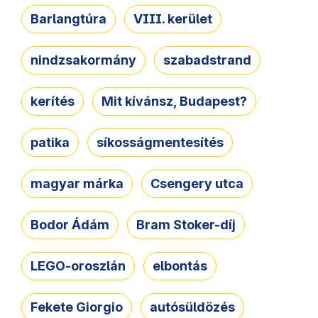
Barlangtúra
VIII. kerület
nindzsakormány
szabadstrand
kerítés
Mit kívánsz, Budapest?
patika
síkosságmentesítés
magyar márka
Csengery utca
Bodor Ádám
Bram Stoker-díj
LEGO-oroszlán
elbontás
Fekete Giorgio
autósüldözés