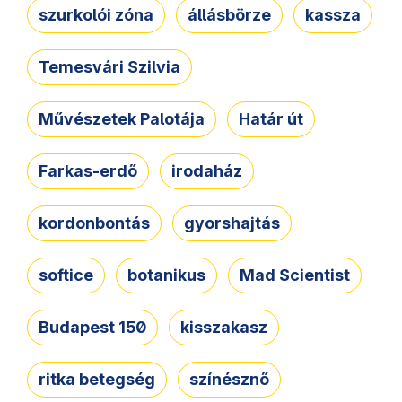
szurkolói zóna
állásbörze
kassza
Temesvári Szilvia
Művészetek Palotája
Határ út
Farkas-erdő
irodaház
kordonbontás
gyorshajtás
softice
botanikus
Mad Scientist
Budapest 150
kisszakasz
ritka betegség
színésznő