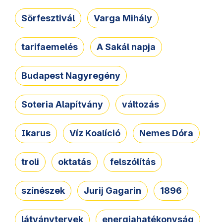
Sörfesztivál
Varga Mihály
tarifaemelés
A Sakál napja
Budapest Nagyregény
Soteria Alapítvány
változás
Ikarus
Víz Koalíció
Nemes Dóra
troli
oktatás
felszólítás
színészek
Jurij Gagarin
1896
látványtervek
energiahatékonyság