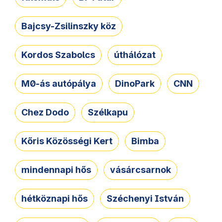
Bajcsy-Zsilinszky köz
Kordos Szabolcs
úthálózat
M0-ás autópálya
DinoPark
CNN
Chez Dodo
Szélkapu
Kőris Közösségi Kert
Bimba
mindennapi hős
vásárcsarnok
hétköznapi hős
Széchenyi István