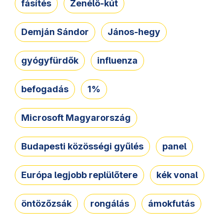
fásítés
Zenélő-kút
Demján Sándor
János-hegy
gyógyfürdők
influenza
befogadás
1%
Microsoft Magyarország
Budapesti közösségi gyűlés
panel
Európa legjobb replülőtere
kék vonal
öntözőzsák
rongálás
ámokfutás