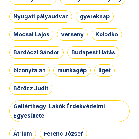
Nyugati pályaudvar
gyereknap
Mocsai Lajos
verseny
Kolodko
Bardóczi Sándor
Budapest Hatás
bizonytalan
munkagép
liget
Böröcz Judit
Gellérthegyi Lakók Érdekvédelmi
Egyesülete
Átrium
Ferenc József