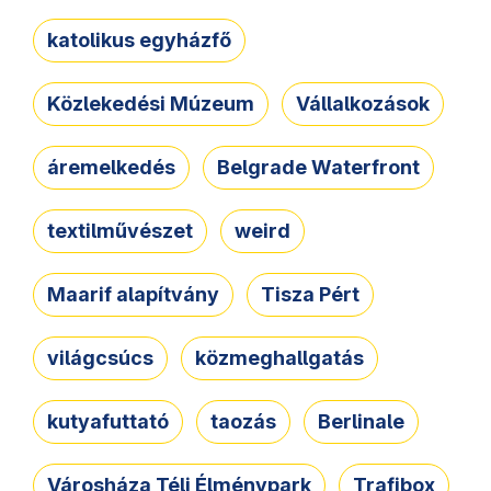
katolikus egyházfő
Közlekedési Múzeum
Vállalkozások
áremelkedés
Belgrade Waterfront
textilművészet
weird
Maarif alapítvány
Tisza Pért
világcsúcs
közmeghallgatás
kutyafuttató
taozás
Berlinale
Városháza Téli Élménypark
Trafibox