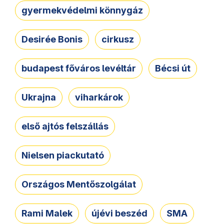
gyermekvédelmi könnygáz
Desirée Bonis
cirkusz
budapest főváros levéltár
Bécsi út
Ukrajna
viharkárok
első ajtós felszállás
Nielsen piackutató
Országos Mentőszolgálat
Rami Malek
újévi beszéd
SMA