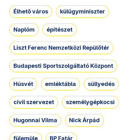
Élhető város
külügyminiszter
Naplóm
építészet
Liszt Ferenc Nemzetközi Repülőtér
Budapesti Sportszolgáltató Központ
Húsvét
emléktábla
süllyedés
civil szervezet
személygépkocsi
Hugonnai Vilma
Nick Árpád
fülemüle
BP Fatár