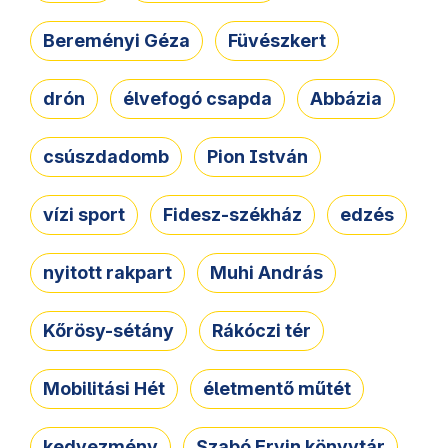
Bereményi Géza
Füvészkert
drón
élvefogó csapda
Abbázia
csúszdadomb
Pion István
vízi sport
Fidesz-székház
edzés
nyitott rakpart
Muhi András
Kőrösy-sétány
Rákóczi tér
Mobilitási Hét
életmentő műtét
kedvezmény
Szabó Ervin könyvtár