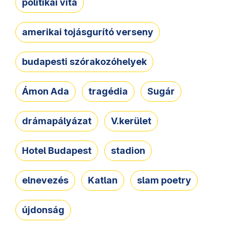
politikai vita
amerikai tojásgurító verseny
budapesti szórakozóhelyek
Ámon Ada
tragédia
Sugár
drámapályázat
V.kerület
Hotel Budapest
stadion
elnevezés
Katlan
slam poetry
újdonság