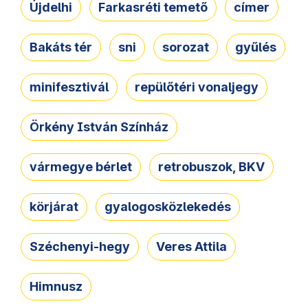
Újdelhi
Farkasréti temető
címer
Bakáts tér
sni
sorozat
gyűlés
minifesztivál
repülőtéri vonaljegy
Örkény István Színház
vármegye bérlet
retrobuszok, BKV
körjárat
gyalogosközlekedés
Széchenyi-hegy
Veres Attila
Himnusz