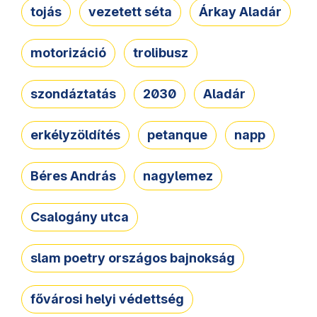
tojás
vezetett séta
Árkay Aladár
motorizáció
trolibusz
szondáztatás
2030
Aladár
erkélyzöldítés
petanque
napp
Béres András
nagylemez
Csalogány utca
slam poetry országos bajnokság
fővárosi helyi védettség