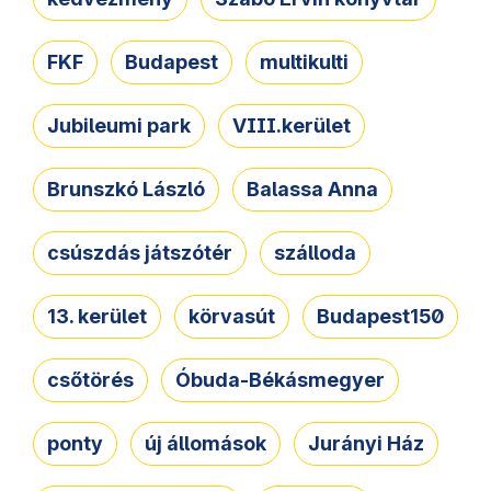
FKF
Budapest
multikulti
Jubileumi park
VIII.kerület
Brunszkó László
Balassa Anna
csúszdás játszótér
szálloda
13. kerület
körvasút
Budapest150
csőtörés
Óbuda-Békásmegyer
ponty
új állomások
Jurányi Ház