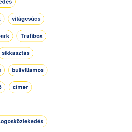
edés
t
világcsúcs
park
Trafibox
sikkasztás
s
bulivillamos
ő
címer
logosközlekedés