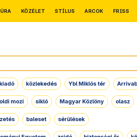
TÚRA
KÖZÉLET
STÍLUS
ARCOK
FRISS
kiadó
közlekedés
Ybl Miklós tér
Arriva
oldi mozi
sikló
Magyar Közlöny
olasz
ezetés
baleset
sérülések
dományi Egyetem
zsidó
biztonsági őr
kö