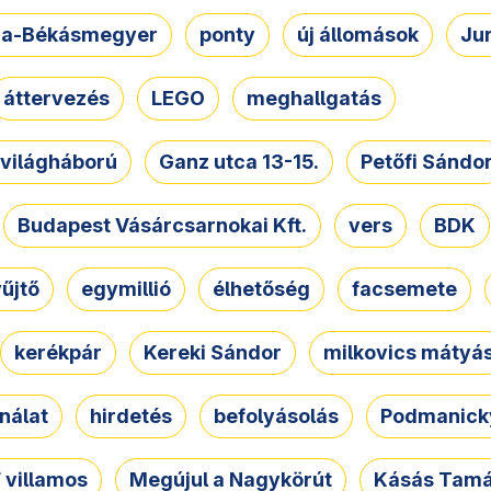
a-Békásmegyer
ponty
új állomások
Ju
áttervezés
LEGO
meghallgatás
. világháború
Ganz utca 13-15.
Petőfi Sándo
Budapest Vásárcsarnokai Kft.
vers
BDK
űjtő
egymillió
élhetőség
facsemete
kerékpár
Kereki Sándor
milkovics mátyá
nálat
hirdetés
befolyásolás
Podmanicky
 villamos
Megújul a Nagykörút
Kásás Tam