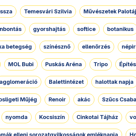
ssza
Temesvári Szilvia
Művészetek Palotá
nbontás
gyorshajtás
softice
botanikus
tka betegség
színésznő
ellenőrzés
népir
MOL Bubi
Puskás Aréna
Tripo
Építés
agglomeráció
Balettintézet
halottak napja
osligeti Műjég
Renoir
akác
Szűcs Csab
nyomda
Kocsiszín
Cinkotai Tájház
vo
omák elleni sorozatgyilkosságok emléknapja
Ho