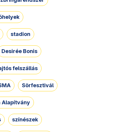
óhelyek
stadion
Desirée Bonis
ajtós felszállás
SMA
Sörfesztivál
a Alapítvány
s
színészek