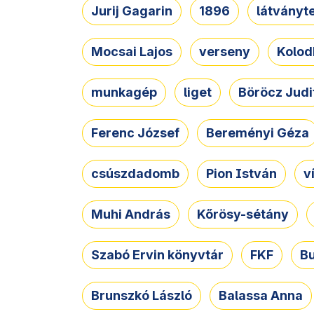
Jurij Gagarin
1896
látványt
Mocsai Lajos
verseny
Kolod
munkagép
liget
Böröcz Judi
Ferenc József
Bereményi Géza
csúszdadomb
Pion István
v
Muhi András
Kőrösy-sétány
Szabó Ervin könyvtár
FKF
B
Brunszkó László
Balassa Anna