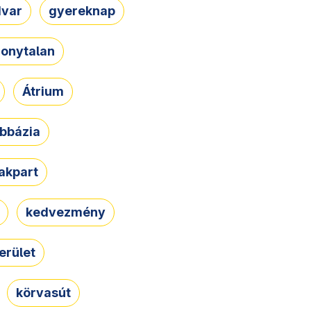
dvar
gyereknap
zonytalan
Átrium
bbázia
rakpart
kedvezmény
erület
körvasút