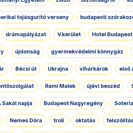
erikai tojásgurító verseny
budapesti szórakoz
drámapályázat
V.kerület
Hotel Budapest
ry
újdonság
gyermekvédelmi könnygáz
ár
Bécsi út
Ukrajna
viharkárok
első 
ntőszolgálat
Rami Malek
újévi beszéd
 Sakál napja
Budapest Nagyregény
Soteri
Nemes Dóra
troli
oktatás
felszólítá