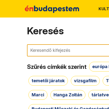
KUL
Keresés
Keresés
Szűrés címkék szerint
európa 
temetői járatok
vizsgafilm
T
Marci
Hanga Zoltán
tárlatv
Budapesti Műszaki és Gazdaságtu