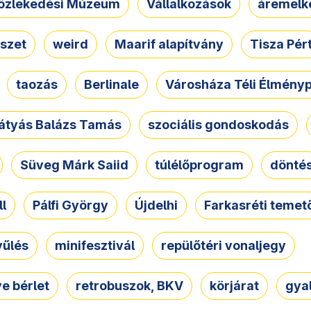
özlekedési Múzeum
Vállalkozások
áremelk
szet
weird
Maarif alapítvány
Tisza Pér
taozás
Berlinale
Városháza Téli Élmény
átyás Balázs Tamás
szociális gondoskodás
Süveg Márk Saiid
túlélőprogram
dönté
ll
Pálfi György
Újdelhi
Farkasréti temet
yűlés
minifesztivál
repülőtéri vonaljegy
e bérlet
retrobuszok, BKV
körjárat
gya