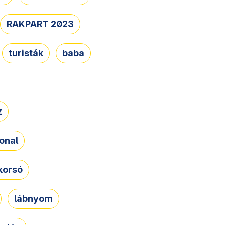
RAKPART 2023
turisták
baba
z
onal
korsó
lábnyom