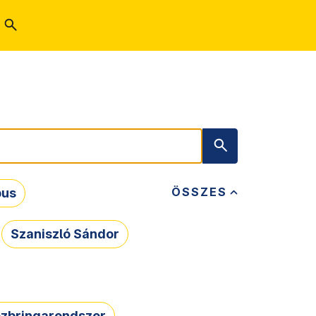
ÖSSZES
bus
Szaniszló Sándor
zbringarendszer