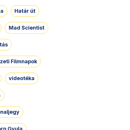
ja
Határ út
Mad Scientist
tás
zeti Filmnapok
videotéka
a
naljegy
rn Gyula