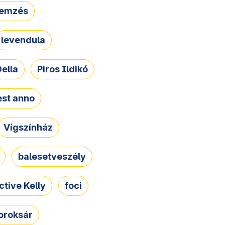
lemzés
levendula
ella
Piros Ildikó
st anno
Vígszínház
balesetveszély
ctive Kelly
foci
oroksár