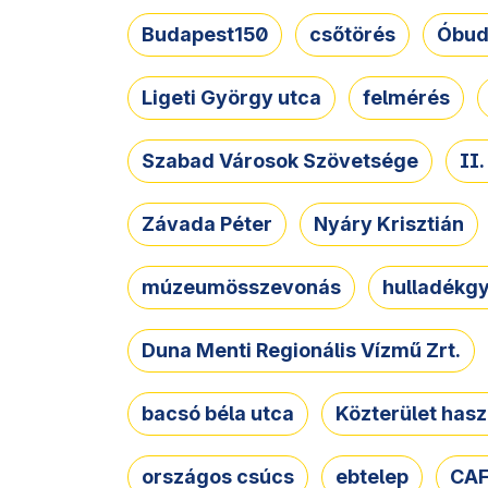
Budapest150
csőtörés
Óbud
Ligeti György utca
felmérés
Szabad Városok Szövetsége
II
Závada Péter
Nyáry Krisztián
múzeumösszevonás
hulladékgy
Duna Menti Regionális Vízmű Zrt.
bacsó béla utca
Közterület hasz
országos csúcs
ebtelep
CAF