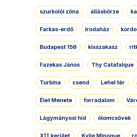
szurkolói zóna
állásbörze
ka
Farkas-erdő
irodaház
kordo
Budapest 150
kisszakasz
ri
Fazekas János
Thy Catafalque
Turbina
csend
Lehel tér
Élet Menete
forradalom
Vár
Lágymányosi híd
ólomcsövek
XII.kerület
Kylie Minogue
r