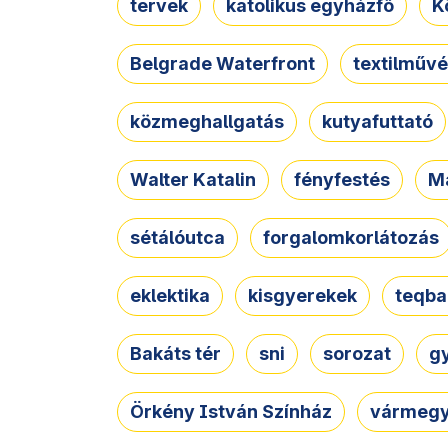
tervek
katolikus egyházfő
K
Belgrade Waterfront
textilművé
közmeghallgatás
kutyafuttató
Walter Katalin
fényfestés
M
sétálóutca
forgalomkorlátozás
eklektika
kisgyerekek
teqba
Bakáts tér
sni
sorozat
g
Örkény István Színház
vármegy