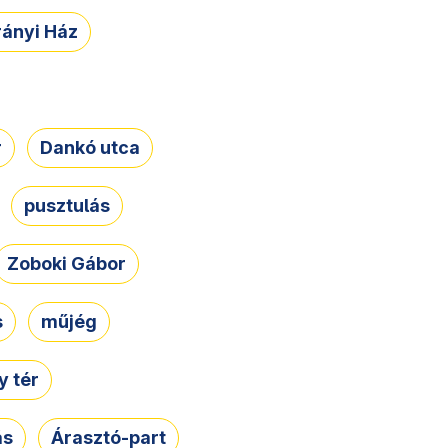
rányi Ház
r
Dankó utca
pusztulás
Zoboki Gábor
s
műjég
 tér
ás
Árasztó-part