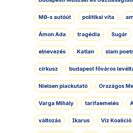
M0-s autóút
politikai vita
am
Ámon Ada
tragédia
Sugár
elnevezés
Katlan
slam poet
cirkusz
budapest főváros levélt
Nielsen piackutató
Országos Me
Varga Mihály
tarifaemelés
A
változás
Ikarus
Víz Koalíció