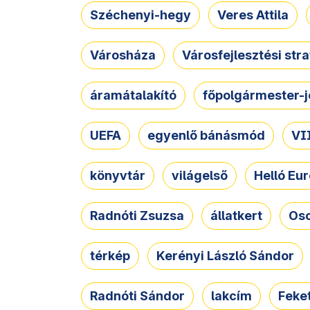
Széchenyi-hegy
Veres Attila
Városháza
Városfejlesztési str
áramátalakító
főpolgármester-j
UEFA
egyenlő bánásmód
VII
könyvtár
világelső
Helló Eur
Radnóti Zsuzsa
állatkert
Osc
térkép
Kerényi László Sándor
Radnóti Sándor
lakcím
Feket