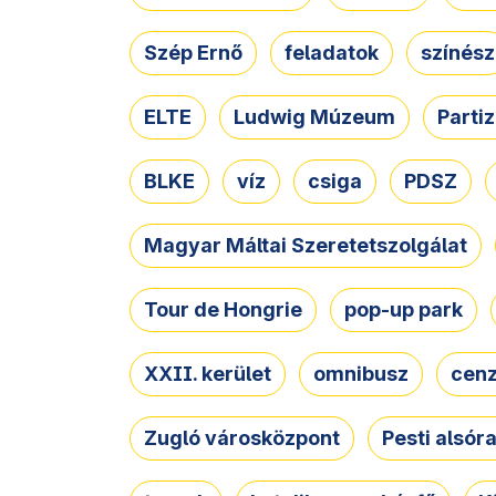
Szép Ernő
feladatok
színész
ELTE
Ludwig Múzeum
Parti
BLKE
víz
csiga
PDSZ
Magyar Máltai Szeretetszolgálat
Tour de Hongrie
pop-up park
XXII. kerület
omnibusz
cen
Zugló városközpont
Pesti alsór