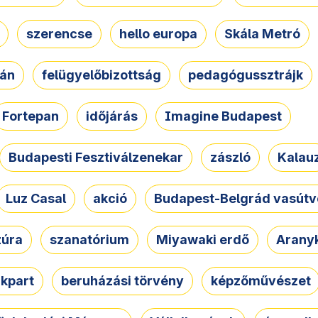
szerencse
hello europa
Skála Metró
zán
felügyelőbizottság
pedagógussztrájk
Fortepan
időjárás
Imagine Budapest
Budapesti Fesztiválzenekar
zászló
Kalau
Luz Casal
akció
Budapest-Belgrád vasútv
zúra
szanatórium
Miyawaki erdő
Arany
akpart
beruházási törvény
képzőművészet