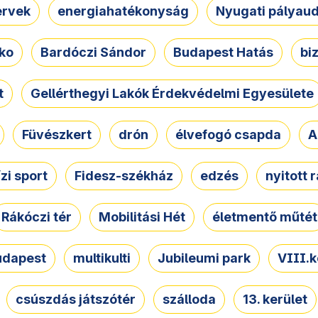
ervek
energiahatékonyság
Nyugati pályau
ko
Bardóczi Sándor
Budapest Hatás
bi
t
Gellérthegyi Lakók Érdekvédelmi Egyesülete
Füvészkert
drón
élvefogó csapda
A
ízi sport
Fidesz-székház
edzés
nyitott 
Rákóczi tér
Mobilitási Hét
életmentő műtét
udapest
multikulti
Jubileumi park
VIII.k
csúszdás játszótér
szálloda
13. kerület