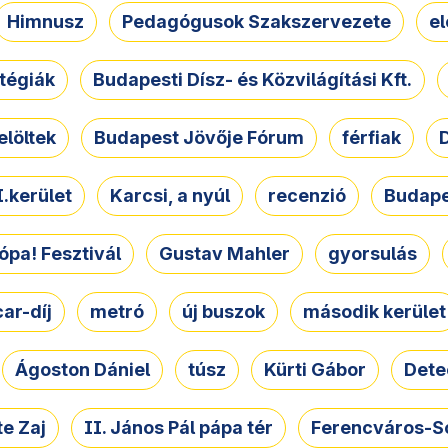
Himnusz
Pedagógusok Szakszervezete
e
atégiák
Budapesti Dísz- és Közvilágítási Kft.
elöltek
Budapest Jövője Fórum
férfiak
D
.kerület
Karcsi, a nyúl
recenzió
Budape
ópa! Fesztivál
Gustav Mahler
gyorsulás
ar-díj
metró
új buszok
második kerület
Ágoston Dániel
túsz
Kürti Gábor
Dete
e Zaj
II. János Pál pápa tér
Ferencváros-S