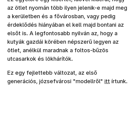
az ötlet nyomán több ilyen jelenik-e majd meg
a kerületben és a fővárosban, vagy pedig
érdeklődés hiányában el kell majd bontani az
elsőt is. A legfontosabb nyilván az, hogy a
kutyák gazdái körében népszerű legyen az
ötlet, anélkül maradnak a foltos-bűzös
utcasarkok és lökhárítók.
Ez egy fejlettebb változat, az első
(új ablakban
generációs, józsefvárosi "modellről"
itt
írtunk.