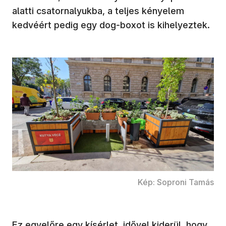
alatti csatornalyukba, a teljes kényelem
kedvéért pedig egy dog-boxot is kihelyeztek.
Kép: Soproni Tamás
Ez egyelőre egy kísérlet, idővel kiderül, hogy