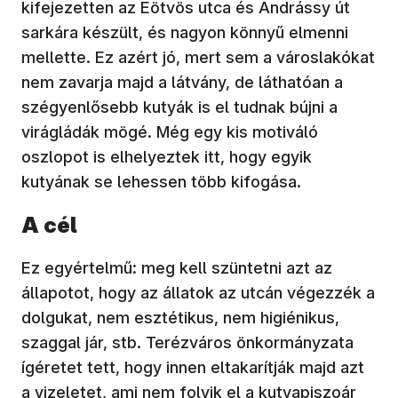
kifejezetten az Eötvös utca és Andrássy út
sarkára készült, és nagyon könnyű elmenni
mellette. Ez azért jó, mert sem a városlakókat
nem zavarja majd a látvány, de láthatóan a
szégyenlősebb kutyák is el tudnak bújni a
virágládák mögé. Még egy kis motiváló
oszlopot is elhelyeztek itt, hogy egyik
kutyának se lehessen több kifogása.
A cél
Ez egyértelmű: meg kell szüntetni azt az
állapotot, hogy az állatok az utcán végezzék a
dolgukat, nem esztétikus, nem higiénikus,
szaggal jár, stb. Terézváros önkormányzata
ígéretet tett, hogy innen eltakarítják majd azt
a vizeletet, ami nem folyik el a kutyapiszoár