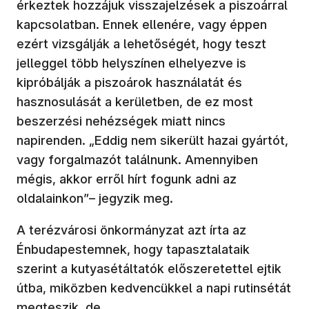
érkeztek hozzájuk visszajelzések a piszoárral
kapcsolatban. Ennek ellenére, vagy éppen
ezért vizsgálják a lehetőségét, hogy teszt
jelleggel több helyszínen elhelyezve is
kipróbálják a piszoárok használatát és
hasznosulását a kerületben, de ez most
beszerzési nehézségek miatt nincs
napirenden. „Eddig nem sikerült hazai gyártót,
vagy forgalmazót találnunk. Amennyiben
mégis, akkor erről hírt fogunk adni az
oldalainkon”– jegyzik meg.
A terézvárosi önkormányzat azt írta az
Énbudapestemnek, hogy tapasztalataik
szerint a kutyasétáltatók előszeretettel ejtik
útba, miközben kedvencükkel a napi rutinsétát
megteszik, de