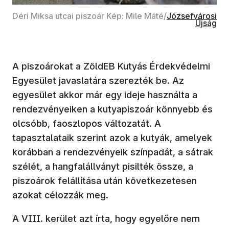
(új ablakban nyí
Déri Miksa utcai piszoár Kép: Mile Máté/
Józsefvárosi
Újság
A piszoárokat a ZöldEB Kutyás Érdekvédelmi
Egyesület javaslatára szerezték be. Az
egyesület akkor már egy ideje használta a
rendezvényeiken a kutyapiszoár könnyebb és
olcsóbb, faoszlopos változatát. A
tapasztalataik szerint azok a kutyák, amelyek
korábban a rendezvényeik színpadát, a sátrak
szélét, a hangfalállványt pisilték össze, a
piszoárok felállítása után következetesen
azokat célozzák meg.
A VIII. kerület azt írta, hogy egyelőre nem