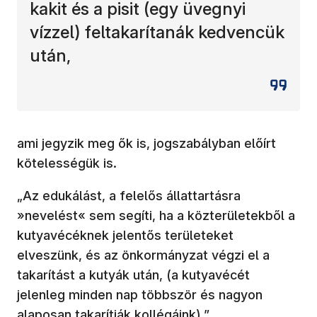
kakit és a pisit (egy üvegnyi
vízzel) feltakarítanák kedvencük
után,
ami jegyzik meg ők is, jogszabályban előírt
kötelességük is.
„Az edukálást, a felelős állattartásra
»nevelést« sem segíti, ha a közterületekből a
kutyavécéknek jelentős területeket
elveszünk, és az önkormányzat végzi el a
takarítást a kutyák után, (a kutyavécét
jelenleg minden nap többször és nagyon
alaposan takarítják kollégáink).”