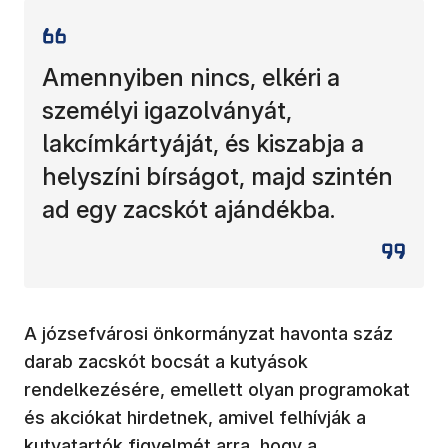
Amennyiben nincs, elkéri a
személyi igazolványát,
lakcímkártyáját, és kiszabja a
helyszíni bírságot, majd szintén
ad egy zacskót ajándékba.
A józsefvárosi önkormányzat havonta száz
darab zacskót bocsát a kutyások
rendelkezésére, emellett olyan programokat
és akciókat hirdetnek, amivel felhívják a
kutyatartók figyelmét arra, hogy a