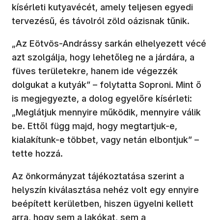
kísérleti kutyavécét, amely teljesen egyedi
tervezésű, és távolról zöld oázisnak tűnik.
„Az Eötvös-Andrássy sarkán elhelyezett vécé
azt szolgálja, hogy lehetőleg ne a járdára, a
füves területekre, hanem ide végezzék
dolgukat a kutyák” – folytatta Soproni. Mint ő
is megjegyezte, a dolog egyelőre kísérleti:
„Meglátjuk mennyire működik, mennyire válik
be. Ettől függ majd, hogy megtartjuk-e,
kialakítunk-e többet, vagy netán elbontjuk” –
tette hozzá.
Az önkormányzat tájékoztatása szerint a
helyszín kiválasztása nehéz volt egy ennyire
beépített kerületben, hiszen ügyelni kellett
arra, hogy sem a lakókat, sem a