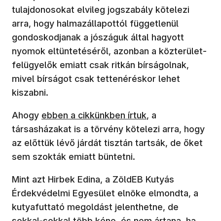
tulajdonosokat elvileg jogszabály kötelezi
arra, hogy halmazállapottól függetlenül
gondoskodjanak a jószáguk által hagyott
nyomok eltüntetéséről, azonban a közterület-
felügyelők emiatt csak ritkán bírságolnak,
mivel bírságot csak tettenéréskor lehet
kiszabni.
(új ablakban nyílik meg)
Ahogy
ebben a cikkünkben írtuk
, a
társasházakat is a törvény kötelezi arra, hogy
az előttük lévő járdát tisztán tartsák, de őket
sem szokták emiatt büntetni.
Mint azt Hirbek Edina, a ZöldEB Kutyás
Érdekvédelmi Egyesület elnöke elmondta, a
kutyafuttató megoldást jelenthetne, de
sokkal-sokkal több kéne, és nem ártana, ha