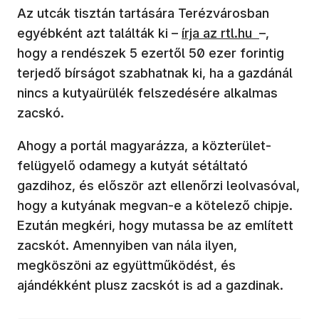
Az utcák tisztán tartására Terézvárosban
(új ablakban nyílik meg
egyébként azt találták ki –
írja az rtl.hu
–,
hogy a rendészek 5 ezertől 50 ezer forintig
terjedő bírságot szabhatnak ki, ha a gazdánál
nincs a kutyaürülék felszedésére alkalmas
zacskó.
Ahogy a portál magyarázza, a közterület-
felügyelő odamegy a kutyát sétáltató
gazdihoz, és először azt ellenőrzi leolvasóval,
hogy a kutyának megvan-e a kötelező chipje.
Ezután megkéri, hogy mutassa be az említett
zacskót. Amennyiben van nála ilyen,
megköszöni az együttműködést, és
ajándékként plusz zacskót is ad a gazdinak.