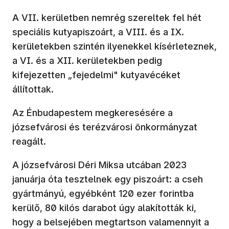
A VII. kerületben nemrég szereltek fel hét
speciális kutyapiszoárt, a VIII. és a IX.
kerületekben szintén ilyenekkel kísérleteznek,
a VI. és a XII. kerületekben pedig
kifejezetten „fejedelmi" kutyavécéket
állítottak.
Az Énbudapestem megkeresésére a
józsefvárosi és terézvárosi önkormányzat
reagált.
A józsefvárosi Déri Miksa utcában 2023
januárja óta tesztelnek egy piszoárt: a cseh
gyártmányú, egyébként 120 ezer forintba
kerülő, 80 kilós darabot úgy alakították ki,
hogy a belsejében megtartson valamennyit a