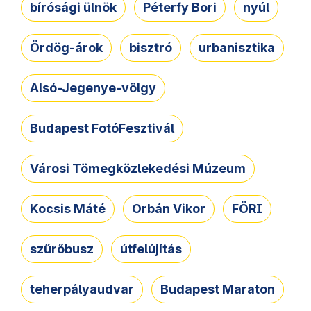
bírósági ülnök
Péterfy Bori
nyúl
Ördög-árok
bisztró
urbanisztika
Alsó-Jegenye-völgy
Budapest FotóFesztivál
Városi Tömegközlekedési Múzeum
Kocsis Máté
Orbán Vikor
FÖRI
szűrőbusz
útfelújítás
teherpályaudvar
Budapest Maraton