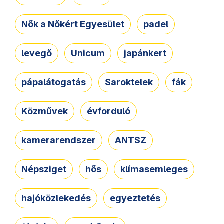
Nők a Nőkért Egyesület
padel
levegő
Unicum
japánkert
pápalátogatás
Saroktelek
fák
Közművek
évforduló
kamerarendszer
ANTSZ
Népsziget
hős
klímasemleges
hajóközlekedés
egyeztetés