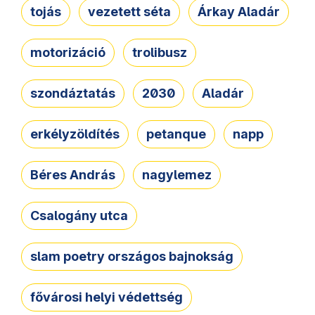
tojás
vezetett séta
Árkay Aladár
motorizáció
trolibusz
szondáztatás
2030
Aladár
erkélyzöldítés
petanque
napp
Béres András
nagylemez
Csalogány utca
slam poetry országos bajnokság
fővárosi helyi védettség