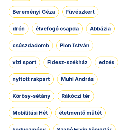
Bereményi Géza
Füvészkert
drón
élvefogó csapda
Abbázia
csúszdadomb
Pion István
vízi sport
Fidesz-székház
edzés
nyitott rakpart
Muhi András
Kőrösy-sétány
Rákóczi tér
Mobilitási Hét
életmentő műtét
kedvezmény
Szabó Ervin könyvtár