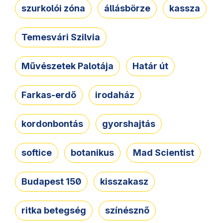
szurkolói zóna
állásbörze
kassza
Temesvári Szilvia
Művészetek Palotája
Határ út
Farkas-erdő
irodaház
kordonbontás
gyorshajtás
softice
botanikus
Mad Scientist
Budapest 150
kisszakasz
ritka betegség
színésznő