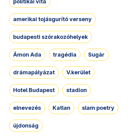
politikai vita
amerikai tojásgurító verseny
budapesti szórakozóhelyek
Ámon Ada
tragédia
Sugár
drámapályázat
V.kerület
Hotel Budapest
stadion
elnevezés
Katlan
slam poetry
újdonság