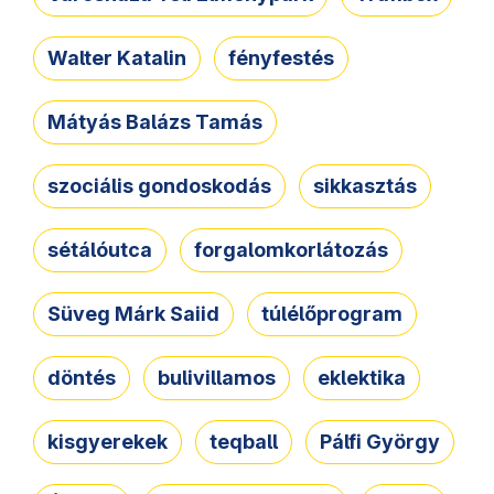
Walter Katalin
fényfestés
Mátyás Balázs Tamás
szociális gondoskodás
sikkasztás
sétálóutca
forgalomkorlátozás
Süveg Márk Saiid
túlélőprogram
döntés
bulivillamos
eklektika
kisgyerekek
teqball
Pálfi György