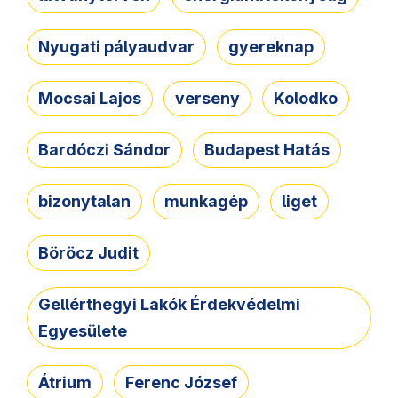
Nyugati pályaudvar
gyereknap
Mocsai Lajos
verseny
Kolodko
Bardóczi Sándor
Budapest Hatás
bizonytalan
munkagép
liget
Böröcz Judit
Gellérthegyi Lakók Érdekvédelmi
Egyesülete
Átrium
Ferenc József