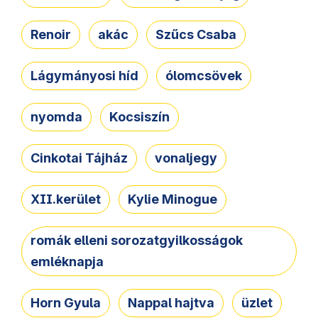
Renoir
akác
Szűcs Csaba
Lágymányosi híd
ólomcsövek
nyomda
Kocsiszín
Cinkotai Tájház
vonaljegy
XII.kerület
Kylie Minogue
romák elleni sorozatgyilkosságok
emléknapja
Horn Gyula
Nappal hajtva
üzlet