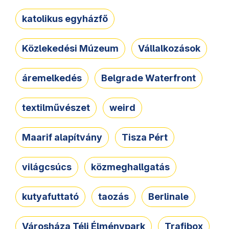
katolikus egyházfő
Közlekedési Múzeum
Vállalkozások
áremelkedés
Belgrade Waterfront
textilművészet
weird
Maarif alapítvány
Tisza Pért
világcsúcs
közmeghallgatás
kutyafuttató
taozás
Berlinale
Városháza Téli Élménypark
Trafibox