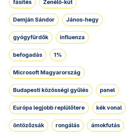
fásítés
Zenélő-kút
Demján Sándor
János-hegy
gyógyfürdők
influenza
befogadás
1%
Microsoft Magyarország
Budapesti közösségi gyűlés
panel
Európa legjobb replülőtere
kék vonal
öntözőzsák
rongálás
ámokfutás