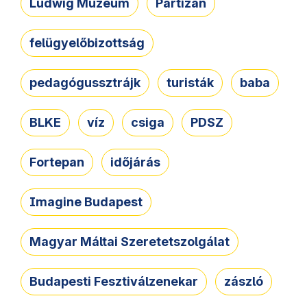
Ludwig Múzeum
Partizán
felügyelőbizottság
pedagógussztrájk
turisták
baba
BLKE
víz
csiga
PDSZ
Fortepan
időjárás
Imagine Budapest
Magyar Máltai Szeretetszolgálat
Budapesti Fesztiválzenekar
zászló