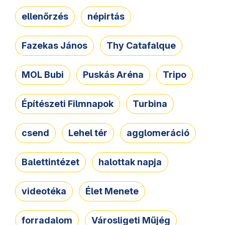
ellenőrzés
népirtás
Fazekas János
Thy Catafalque
MOL Bubi
Puskás Aréna
Tripo
Építészeti Filmnapok
Turbina
csend
Lehel tér
agglomeráció
Balettintézet
halottak napja
videotéka
Élet Menete
forradalom
Városligeti Műjég