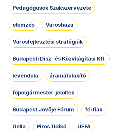
Pedagógusok Szakszervezete
elemzés
Városháza
Városfejlesztési stratégiák
Budapesti Dísz- és Közvilágítási Kft.
levendula
áramátalakító
főpolgármester-jelöltek
Budapest Jövője Fórum
férfiak
Della
Piros Ildikó
UEFA