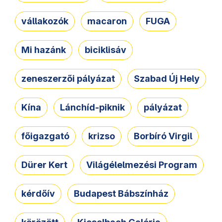
vállakozók
macaron
FUGA
Mi hazánk
biciklisáv
zeneszerzői pályázat
Szabad Új Hely
Kína
Lánchíd-piknik
pályázat
főigazgató
krizso
Borbíró Virgil
Dürer Kert
Világélelmezési Program
kérdőív
Budapest Bábszínház