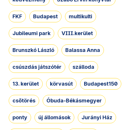
FKF
Budapest
multikulti
Jubileumi park
VIII.kerület
Brunszkó László
Balassa Anna
csúszdás játszótér
szálloda
13. kerület
körvasút
Budapest150
csőtörés
Óbuda-Békásmegyer
ponty
új állomások
Jurányi Ház