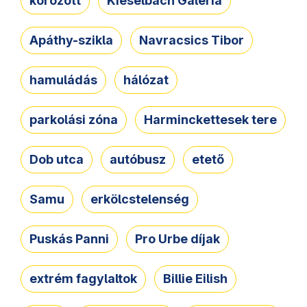
körözött
Kieselbach Galéria
Apáthy-szikla
Navracsics Tibor
hamuládás
hálózat
parkolási zóna
Harminckettesek tere
Dob utca
autóbusz
etető
Samu
erkölcstelenség
Puskás Panni
Pro Urbe díjak
extrém fagylaltok
Billie Eilish