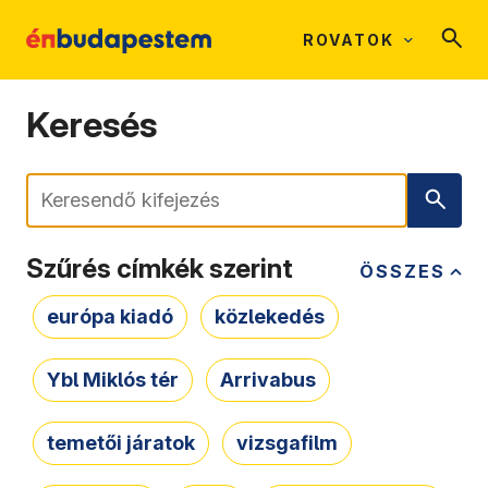
ROVATOK
Keresés
Keresés
Szűrés címkék szerint
ÖSSZES
európa kiadó
közlekedés
Ybl Miklós tér
Arrivabus
temetői járatok
vizsgafilm