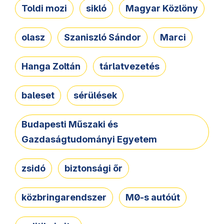
Toldi mozi
sikló
Magyar Közlöny
olasz
Szaniszló Sándor
Marci
Hanga Zoltán
tárlatvezetés
baleset
sérülések
Budapesti Műszaki és
Gazdaságtudományi Egyetem
zsidó
biztonsági őr
közbringarendszer
M0-s autóút