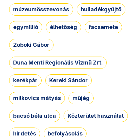
múzeumösszevonás
hulladékgyűjtő
egymillió
élhetőség
facsemete
Zoboki Gábor
Duna Menti Regionális Vízmű Zrt.
kerékpár
Kereki Sándor
milkovics mátyás
műjég
bacsó béla utca
Közterület használat
hirdetés
befolyásolás