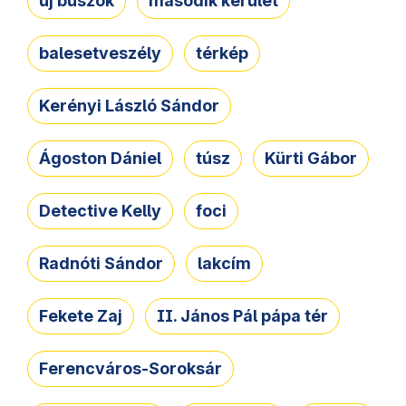
új buszok
második kerület
balesetveszély
térkép
Kerényi László Sándor
Ágoston Dániel
túsz
Kürti Gábor
Detective Kelly
foci
Radnóti Sándor
lakcím
Fekete Zaj
II. János Pál pápa tér
Ferencváros-Soroksár