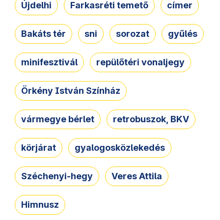
Újdelhi
Farkasréti temető
címer
Bakáts tér
sni
sorozat
gyűlés
minifesztivál
repülőtéri vonaljegy
Örkény István Színház
vármegye bérlet
retrobuszok, BKV
körjárat
gyalogosközlekedés
Széchenyi-hegy
Veres Attila
Himnusz