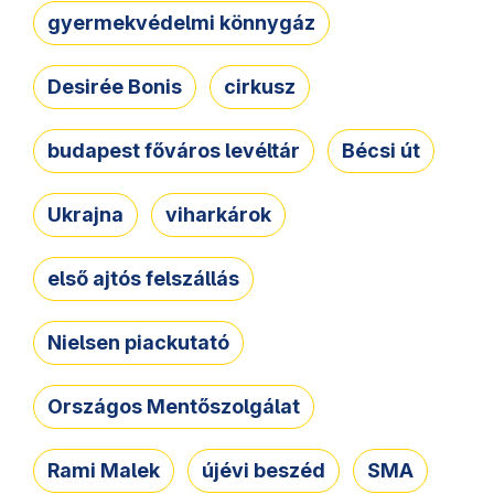
gyermekvédelmi könnygáz
Desirée Bonis
cirkusz
budapest főváros levéltár
Bécsi út
Ukrajna
viharkárok
első ajtós felszállás
Nielsen piackutató
Országos Mentőszolgálat
Rami Malek
újévi beszéd
SMA