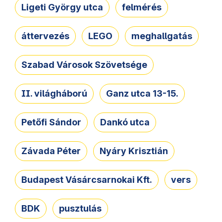
Ligeti György utca
felmérés
áttervezés
LEGO
meghallgatás
Szabad Városok Szövetsége
II. világháború
Ganz utca 13-15.
Petőfi Sándor
Dankó utca
Závada Péter
Nyáry Krisztián
Budapest Vásárcsarnokai Kft.
vers
BDK
pusztulás