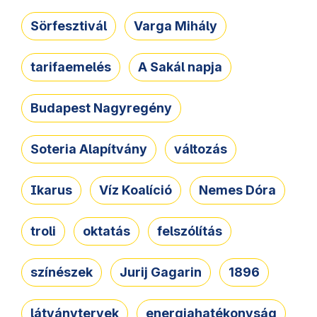
Sörfesztivál
Varga Mihály
tarifaemelés
A Sakál napja
Budapest Nagyregény
Soteria Alapítvány
változás
Ikarus
Víz Koalíció
Nemes Dóra
troli
oktatás
felszólítás
színészek
Jurij Gagarin
1896
látványtervek
energiahatékonyság