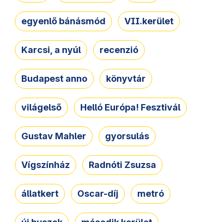
egyenlő bánásmód
VII.kerület
Karcsi, a nyúl
recenzió
Budapest anno
könyvtár
világelső
Helló Európa! Fesztivál
Gustav Mahler
gyorsulás
Vígszínház
Radnóti Zsuzsa
állatkert
Oscar-díj
metró