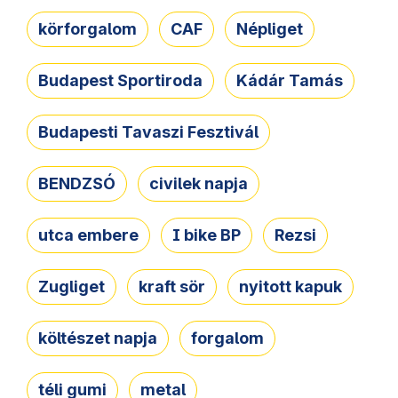
körforgalom
CAF
Népliget
Budapest Sportiroda
Kádár Tamás
Budapesti Tavaszi Fesztivál
BENDZSÓ
civilek napja
utca embere
I bike BP
Rezsi
Zugliget
kraft sör
nyitott kapuk
költészet napja
forgalom
téli gumi
metal