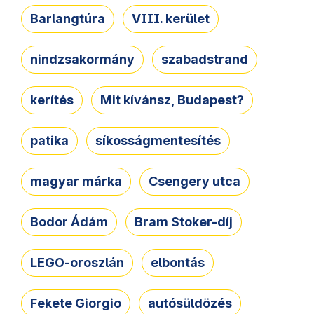
Barlangtúra
VIII. kerület
nindzsakormány
szabadstrand
kerítés
Mit kívánsz, Budapest?
patika
síkosságmentesítés
magyar márka
Csengery utca
Bodor Ádám
Bram Stoker-díj
LEGO-oroszlán
elbontás
Fekete Giorgio
autósüldözés