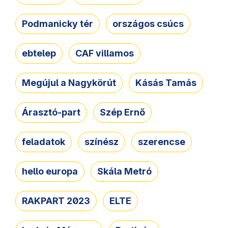
Podmanicky tér
országos csúcs
ebtelep
CAF villamos
Megújul a Nagykörút
Kásás Tamás
Árasztó-part
Szép Ernő
feladatok
színész
szerencse
hello europa
Skála Metró
RAKPART 2023
ELTE