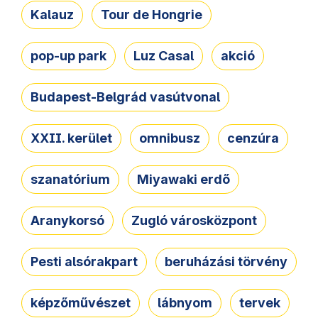
Kalauz
Tour de Hongrie
pop-up park
Luz Casal
akció
Budapest-Belgrád vasútvonal
XXII. kerület
omnibusz
cenzúra
szanatórium
Miyawaki erdő
Aranykorsó
Zugló városközpont
Pesti alsórakpart
beruházási törvény
képzőművészet
lábnyom
tervek