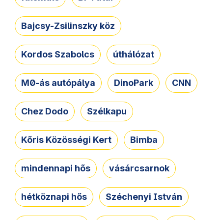
Bajcsy-Zsilinszky köz
Kordos Szabolcs
úthálózat
M0-ás autópálya
DinoPark
CNN
Chez Dodo
Szélkapu
Kőris Közösségi Kert
Bimba
mindennapi hős
vásárcsarnok
hétköznapi hős
Széchenyi István