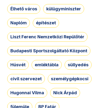
Élhető város
külügyminiszter
Naplóm
építészet
Liszt Ferenc Nemzetközi Repülőtér
Budapesti Sportszolgáltató Központ
Húsvét
emléktábla
süllyedés
civil szervezet
személygépkocsi
Hugonnai Vilma
Nick Árpád
fülemüle
BP Fatár