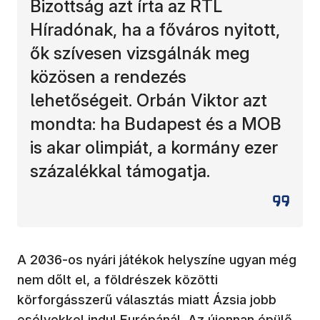
Bizottság azt írta az RTL
Híradónak, ha a főváros nyitott,
ők szívesen vizsgálnák meg
közösen a rendezés
lehetőségeit. Orbán Viktor azt
mondta: ha Budapest és a MOB
is akar olimpiát, a kormány ezer
százalékkal támogatja.
A 2036-os nyári játékok helyszíne ugyan még
nem dőlt el, a földrészek közötti
körforgásszerű választás miatt Ázsia jobb
esélyekkel indul Európánál. Az újonnan épülő