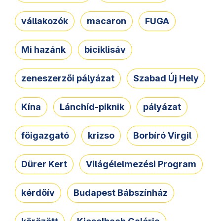
vállakozók
macaron
FUGA
Mi hazánk
biciklisáv
zeneszerzői pályázat
Szabad Új Hely
Kína
Lánchíd-piknik
pályázat
főigazgató
krizso
Borbíró Virgil
Dürer Kert
Világélelmezési Program
kérdőív
Budapest Bábszínház