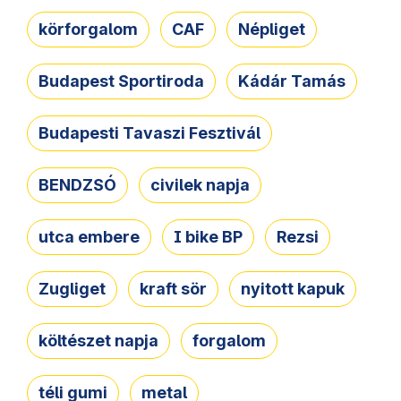
körforgalom
CAF
Népliget
Budapest Sportiroda
Kádár Tamás
Budapesti Tavaszi Fesztivál
BENDZSÓ
civilek napja
utca embere
I bike BP
Rezsi
Zugliget
kraft sör
nyitott kapuk
költészet napja
forgalom
téli gumi
metal