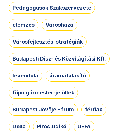
Pedagógusok Szakszervezete
elemzés
Városháza
Városfejlesztési stratégiák
Budapesti Dísz- és Közvilágítási Kft.
levendula
áramátalakító
főpolgármester-jelöltek
Budapest Jövője Fórum
férfiak
Della
Piros Ildikó
UEFA