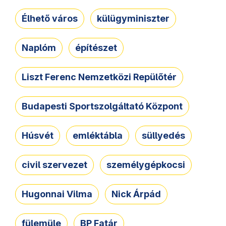
Élhető város
külügyminiszter
Naplóm
építészet
Liszt Ferenc Nemzetközi Repülőtér
Budapesti Sportszolgáltató Központ
Húsvét
emléktábla
süllyedés
civil szervezet
személygépkocsi
Hugonnai Vilma
Nick Árpád
fülemüle
BP Fatár