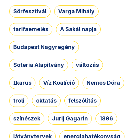
Sörfesztivál
Varga Mihály
tarifaemelés
A Sakál napja
Budapest Nagyregény
Soteria Alapítvány
változás
Ikarus
Víz Koalíció
Nemes Dóra
troli
oktatás
felszólítás
színészek
Jurij Gagarin
1896
látványtervek
energiahatékonyság