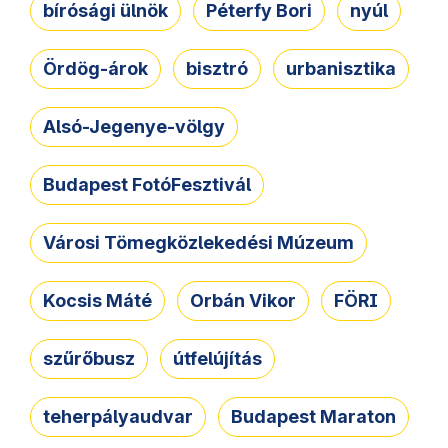
bírósági ülnök
Péterfy Bori
nyúl
Ördög-árok
bisztró
urbanisztika
Alsó-Jegenye-völgy
Budapest FotóFesztivál
Városi Tömegközlekedési Múzeum
Kocsis Máté
Orbán Vikor
FÖRI
szűrőbusz
útfelújítás
teherpályaudvar
Budapest Maraton