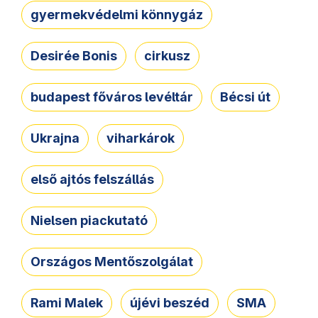
gyermekvédelmi könnygáz
Desirée Bonis
cirkusz
budapest főváros levéltár
Bécsi út
Ukrajna
viharkárok
első ajtós felszállás
Nielsen piackutató
Országos Mentőszolgálat
Rami Malek
újévi beszéd
SMA