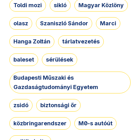
Toldi mozi
sikló
Magyar Közlöny
olasz
Szaniszló Sándor
Marci
Hanga Zoltán
tárlatvezetés
baleset
sérülések
Budapesti Műszaki és
Gazdaságtudományi Egyetem
zsidó
biztonsági őr
közbringarendszer
M0-s autóút