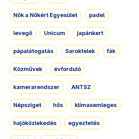
Nők a Nőkért Egyesület
padel
levegő
Unicum
japánkert
pápalátogatás
Saroktelek
fák
Közművek
évforduló
kamerarendszer
ANTSZ
Népsziget
hős
klímasemleges
hajóközlekedés
egyeztetés