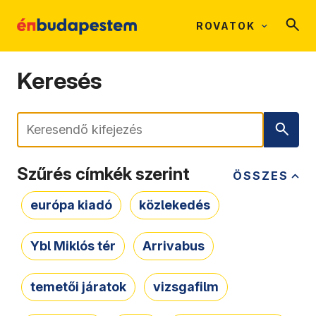
ROVATOK
Keresés
Keresés
Szűrés címkék szerint
ÖSSZES
európa kiadó
közlekedés
Ybl Miklós tér
Arrivabus
temetői járatok
vizsgafilm