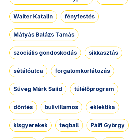
Walter Katalin
fényfestés
Mátyás Balázs Tamás
szociális gondoskodás
sikkasztás
sétálóutca
forgalomkorlátozás
Süveg Márk Saiid
túlélőprogram
döntés
bulivillamos
eklektika
kisgyerekek
teqball
Pálfi György