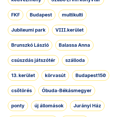
FKF
Budapest
multikulti
Jubileumi park
VIII.kerület
Brunszkó László
Balassa Anna
csúszdás játszótér
szálloda
13. kerület
körvasút
Budapest150
csőtörés
Óbuda-Békásmegyer
ponty
új állomások
Jurányi Ház