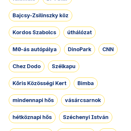
Bajcsy-Zsilinszky köz
Kordos Szabolcs
úthálózat
M0-ás autópálya
DinoPark
CNN
Chez Dodo
Szélkapu
Kőris Közösségi Kert
Bimba
mindennapi hős
vásárcsarnok
hétköznapi hős
Széchenyi István