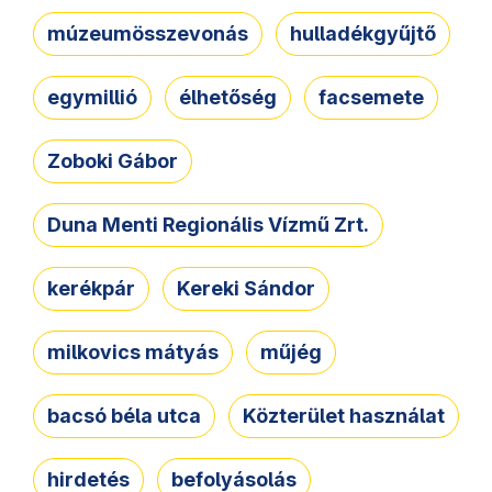
múzeumösszevonás
hulladékgyűjtő
egymillió
élhetőség
facsemete
Zoboki Gábor
Duna Menti Regionális Vízmű Zrt.
kerékpár
Kereki Sándor
milkovics mátyás
műjég
bacsó béla utca
Közterület használat
hirdetés
befolyásolás