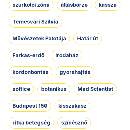
szurkolói zóna
állásbörze
kassza
Temesvári Szilvia
Művészetek Palotája
Határ út
Farkas-erdő
irodaház
kordonbontás
gyorshajtás
softice
botanikus
Mad Scientist
Budapest 150
kisszakasz
ritka betegség
színésznő