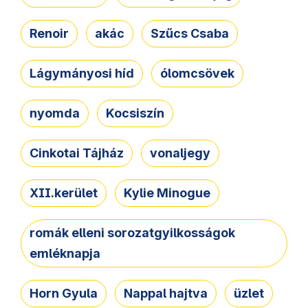
Renoir
akác
Szűcs Csaba
Lágymányosi híd
ólomcsövek
nyomda
Kocsiszín
Cinkotai Tájház
vonaljegy
XII.kerület
Kylie Minogue
romák elleni sorozatgyilkosságok
emléknapja
Horn Gyula
Nappal hajtva
üzlet