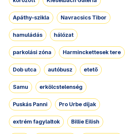
körözött
Kieselbach Galéria
Apáthy-szikla
Navracsics Tibor
hamuládás
hálózat
parkolási zóna
Harminckettesek tere
Dob utca
autóbusz
etető
Samu
erkölcstelenség
Puskás Panni
Pro Urbe díjak
extrém fagylaltok
Billie Eilish