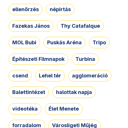
ellenőrzés
népirtás
Fazekas János
Thy Catafalque
MOL Bubi
Puskás Aréna
Tripo
Építészeti Filmnapok
Turbina
csend
Lehel tér
agglomeráció
Balettintézet
halottak napja
videotéka
Élet Menete
forradalom
Városligeti Műjég