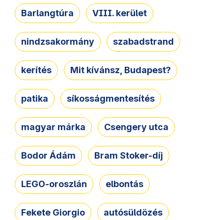
Barlangtúra
VIII. kerület
nindzsakormány
szabadstrand
kerítés
Mit kívánsz, Budapest?
patika
síkosságmentesítés
magyar márka
Csengery utca
Bodor Ádám
Bram Stoker-díj
LEGO-oroszlán
elbontás
Fekete Giorgio
autósüldözés