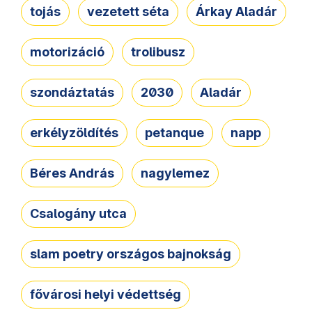
tojás
vezetett séta
Árkay Aladár
motorizáció
trolibusz
szondáztatás
2030
Aladár
erkélyzöldítés
petanque
napp
Béres András
nagylemez
Csalogány utca
slam poetry országos bajnokság
fővárosi helyi védettség