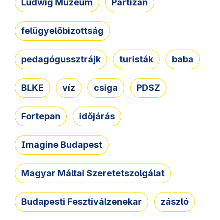
Ludwig Múzeum
Partizán
felügyelőbizottság
pedagógussztrájk
turisták
baba
BLKE
víz
csiga
PDSZ
Fortepan
időjárás
Imagine Budapest
Magyar Máltai Szeretetszolgálat
Budapesti Fesztiválzenekar
zászló