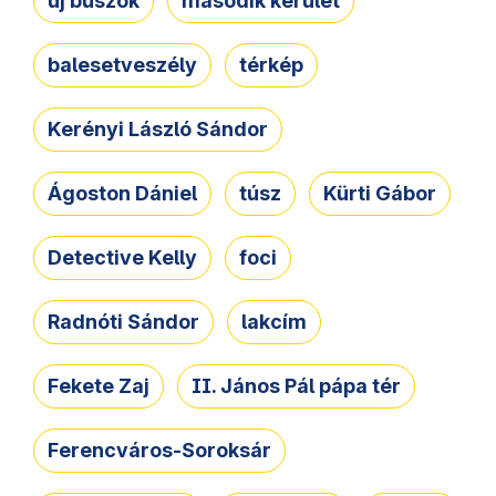
új buszok
második kerület
balesetveszély
térkép
Kerényi László Sándor
Ágoston Dániel
túsz
Kürti Gábor
Detective Kelly
foci
Radnóti Sándor
lakcím
Fekete Zaj
II. János Pál pápa tér
Ferencváros-Soroksár