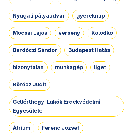
Nyugati pályaudvar
gyereknap
Mocsai Lajos
verseny
Kolodko
Bardóczi Sándor
Budapest Hatás
bizonytalan
munkagép
liget
Böröcz Judit
Gellérthegyi Lakók Érdekvédelmi
Egyesülete
Átrium
Ferenc József