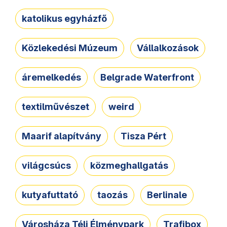
katolikus egyházfő
Közlekedési Múzeum
Vállalkozások
áremelkedés
Belgrade Waterfront
textilművészet
weird
Maarif alapítvány
Tisza Pért
világcsúcs
közmeghallgatás
kutyafuttató
taozás
Berlinale
Városháza Téli Élménypark
Trafibox