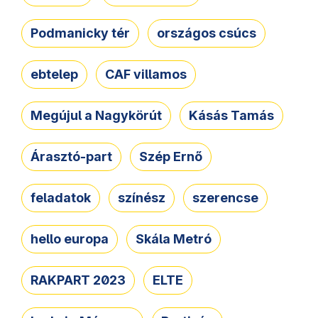
Podmanicky tér
országos csúcs
ebtelep
CAF villamos
Megújul a Nagykörút
Kásás Tamás
Árasztó-part
Szép Ernő
feladatok
színész
szerencse
hello europa
Skála Metró
RAKPART 2023
ELTE