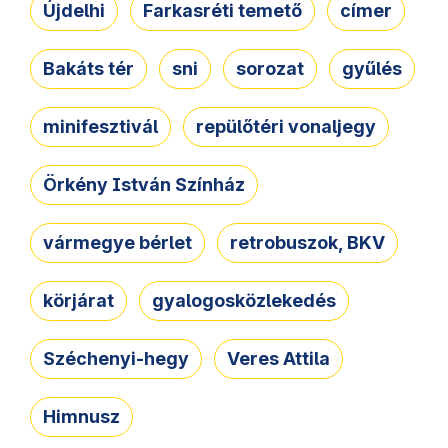
Újdelhi
Farkasréti temető
címer
Bakáts tér
sni
sorozat
gyűlés
minifesztivál
repülőtéri vonaljegy
Örkény István Színház
vármegye bérlet
retrobuszok, BKV
körjárat
gyalogosközlekedés
Széchenyi-hegy
Veres Attila
Himnusz