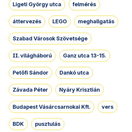
Ligeti György utca
felmérés
áttervezés
LEGO
meghallgatás
Szabad Városok Szövetsége
II. világháború
Ganz utca 13-15.
Petőfi Sándor
Dankó utca
Závada Péter
Nyáry Krisztián
Budapest Vásárcsarnokai Kft.
vers
BDK
pusztulás