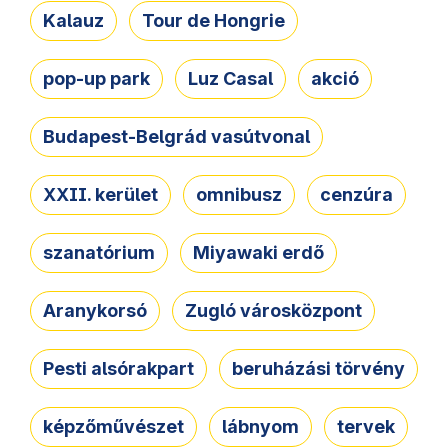
Kalauz
Tour de Hongrie
pop-up park
Luz Casal
akció
Budapest-Belgrád vasútvonal
XXII. kerület
omnibusz
cenzúra
szanatórium
Miyawaki erdő
Aranykorsó
Zugló városközpont
Pesti alsórakpart
beruházási törvény
képzőművészet
lábnyom
tervek