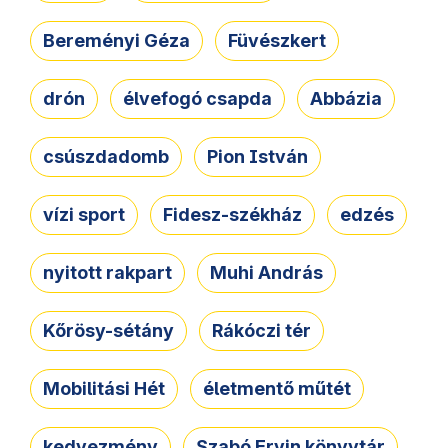
Bereményi Géza
Füvészkert
drón
élvefogó csapda
Abbázia
csúszdadomb
Pion István
vízi sport
Fidesz-székház
edzés
nyitott rakpart
Muhi András
Kőrösy-sétány
Rákóczi tér
Mobilitási Hét
életmentő műtét
kedvezmény
Szabó Ervin könyvtár