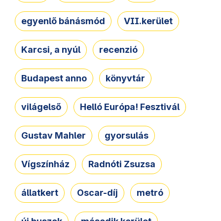
egyenlő bánásmód
VII.kerület
Karcsi, a nyúl
recenzió
Budapest anno
könyvtár
világelső
Helló Európa! Fesztivál
Gustav Mahler
gyorsulás
Vígszínház
Radnóti Zsuzsa
állatkert
Oscar-díj
metró