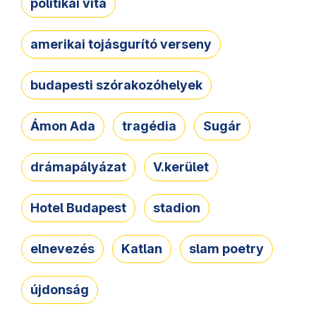
politikai vita
amerikai tojásgurító verseny
budapesti szórakozóhelyek
Ámon Ada
tragédia
Sugár
drámapályázat
V.kerület
Hotel Budapest
stadion
elnevezés
Katlan
slam poetry
újdonság