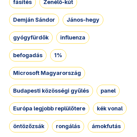
fásítés
Zenélő-kút
Demján Sándor
János-hegy
gyógyfürdők
influenza
befogadás
1%
Microsoft Magyarország
Budapesti közösségi gyűlés
panel
Európa legjobb replülőtere
kék vonal
öntözőzsák
rongálás
ámokfutás