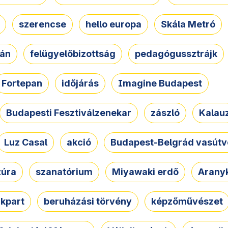
szerencse
hello europa
Skála Metró
zán
felügyelőbizottság
pedagógussztrájk
Fortepan
időjárás
Imagine Budapest
Budapesti Fesztiválzenekar
zászló
Kalau
Luz Casal
akció
Budapest-Belgrád vasútv
zúra
szanatórium
Miyawaki erdő
Arany
akpart
beruházási törvény
képzőművészet