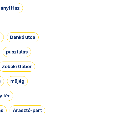
rányi Ház
r
Dankó utca
pusztulás
Zoboki Gábor
s
műjég
 tér
ás
Árasztó-part