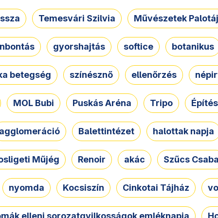
ssza
Temesvári Szilvia
Művészetek Palotá
nbontás
gyorshajtás
softice
botanikus
tka betegség
színésznő
ellenőrzés
népir
MOL Bubi
Puskás Aréna
Tripo
Építés
agglomeráció
Balettintézet
halottak napja
osligeti Műjég
Renoir
akác
Szűcs Csab
nyomda
Kocsiszín
Cinkotai Tájház
vo
omák elleni sorozatgyilkosságok emléknapja
Ho