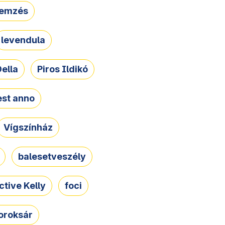
lemzés
levendula
ella
Piros Ildikó
st anno
Vígszínház
balesetveszély
ctive Kelly
foci
oroksár