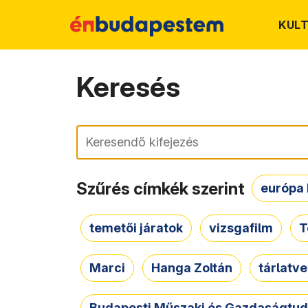
KUL
Keresés
Keresés
Szűrés címkék szerint
európa 
temetői járatok
vizsgafilm
T
Marci
Hanga Zoltán
tárlatv
Budapesti Műszaki és Gazdaságtu