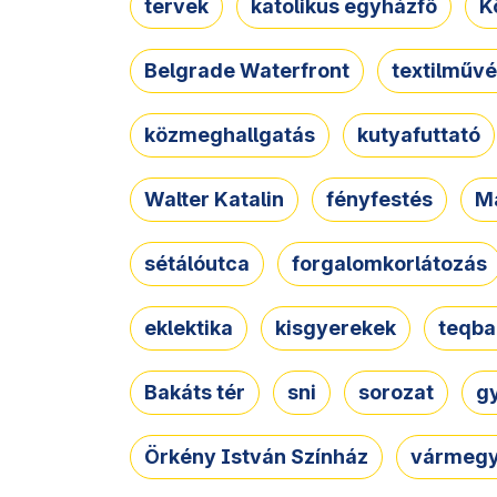
tervek
katolikus egyházfő
K
Belgrade Waterfront
textilművé
közmeghallgatás
kutyafuttató
Walter Katalin
fényfestés
M
sétálóutca
forgalomkorlátozás
eklektika
kisgyerekek
teqba
Bakáts tér
sni
sorozat
g
Örkény István Színház
vármegy