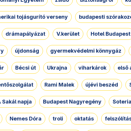
erikai tojásgurító verseny
budapesti szórakoz
drámapályázat
V.kerület
Hotel Budapest
ry
újdonság
gyermekvédelmi könnygáz
ár
Bécsi út
Ukrajna
viharkárok
első 
ntőszolgálat
Rami Malek
újévi beszéd
 Sakál napja
Budapest Nagyregény
Soteri
Nemes Dóra
troli
oktatás
felszólítá