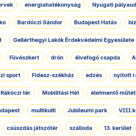
ervek
energiahatékonyság
Nyugati pályau
ko
Bardóczi Sándor
Budapest Hatás
bi
t
Gellérthegyi Lakók Érdekvédelmi Egyesülete
Füvészkert
drón
élvefogó csapda
A
ízi sport
Fidesz-székház
edzés
nyitott 
Rákóczi tér
Mobilitási Hét
életmentő műtét
udapest
multikulti
Jubileumi park
VIII.k
csúszdás játszótér
szálloda
13. kerület