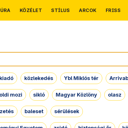
TÚRA
KÖZÉLET
STÍLUS
ARCOK
FRISS
kiadó
közlekedés
Ybl Miklós tér
Arriva
oldi mozi
sikló
Magyar Közlöny
olasz
ezetés
baleset
sérülések
dományi Egyetem
zsidó
biztonsági őr
kö