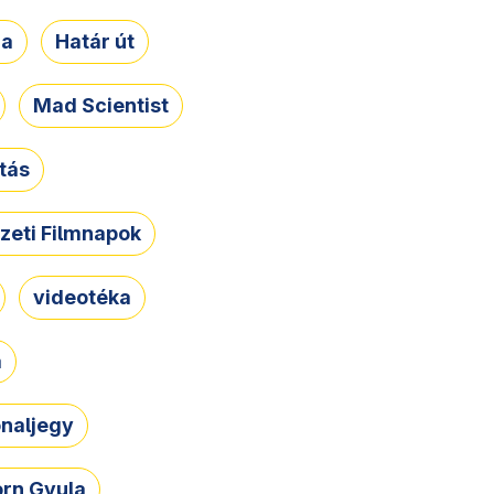
ja
Határ út
Mad Scientist
tás
zeti Filmnapok
videotéka
a
naljegy
rn Gyula