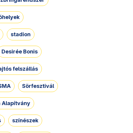
óhelyek
stadion
Desirée Bonis
ajtós felszállás
SMA
Sörfesztivál
a Alapítvány
s
színészek