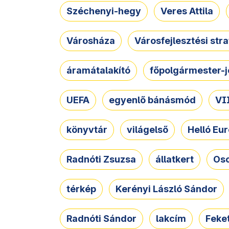
Széchenyi-hegy
Veres Attila
Városháza
Városfejlesztési str
áramátalakító
főpolgármester-j
UEFA
egyenlő bánásmód
VII
könyvtár
világelső
Helló Eur
Radnóti Zsuzsa
állatkert
Osc
térkép
Kerényi László Sándor
Radnóti Sándor
lakcím
Feket