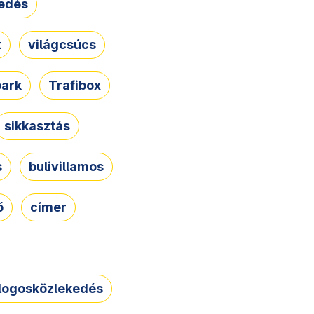
edés
t
világcsúcs
park
Trafibox
sikkasztás
s
bulivillamos
ő
címer
logosközlekedés