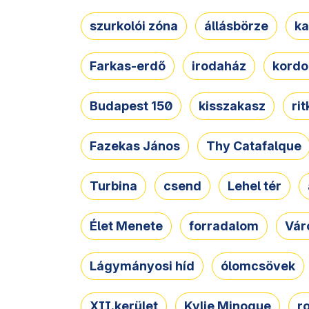
szurkolói zóna
állásbörze
ka
Farkas-erdő
irodaház
kordo
Budapest 150
kisszakasz
ri
Fazekas János
Thy Catafalque
Turbina
csend
Lehel tér
Élet Menete
forradalom
Vár
Lágymányosi híd
ólomcsövek
XII.kerület
Kylie Minogue
r