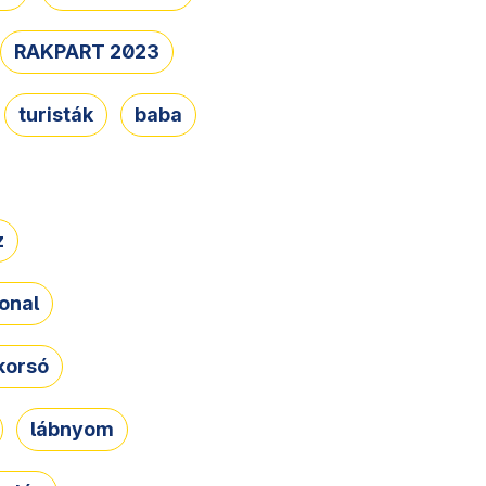
RAKPART 2023
turisták
baba
z
onal
korsó
lábnyom