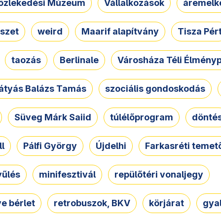
özlekedési Múzeum
Vállalkozások
áremelk
szet
weird
Maarif alapítvány
Tisza Pér
taozás
Berlinale
Városháza Téli Élmény
átyás Balázs Tamás
szociális gondoskodás
Süveg Márk Saiid
túlélőprogram
dönté
ll
Pálfi György
Újdelhi
Farkasréti temet
yűlés
minifesztivál
repülőtéri vonaljegy
e bérlet
retrobuszok, BKV
körjárat
gya