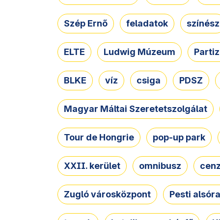
Szép Ernő
feladatok
színész
ELTE
Ludwig Múzeum
Parti
BLKE
víz
csiga
PDSZ
Magyar Máltai Szeretetszolgálat
Tour de Hongrie
pop-up park
XXII. kerület
omnibusz
cen
Zugló városközpont
Pesti alsór