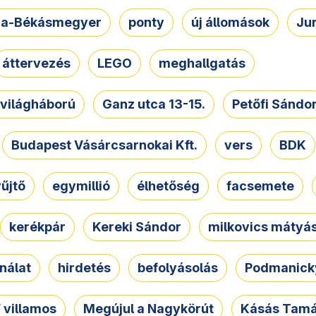
a-Békásmegyer
ponty
új állomások
Ju
áttervezés
LEGO
meghallgatás
. világháború
Ganz utca 13-15.
Petőfi Sándo
Budapest Vásárcsarnokai Kft.
vers
BDK
űjtő
egymillió
élhetőség
facsemete
kerékpár
Kereki Sándor
milkovics mátyá
nálat
hirdetés
befolyásolás
Podmanicky
 villamos
Megújul a Nagykörút
Kásás Tam