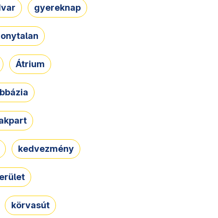
dvar
gyereknap
zonytalan
Átrium
bbázia
rakpart
kedvezmény
erület
körvasút