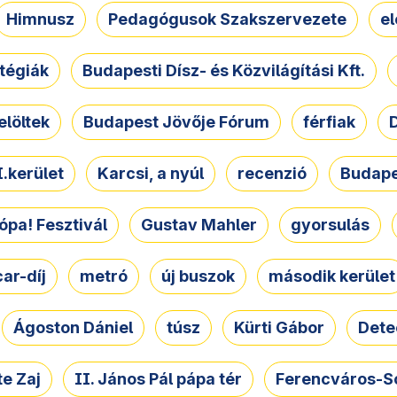
Himnusz
Pedagógusok Szakszervezete
e
atégiák
Budapesti Dísz- és Közvilágítási Kft.
elöltek
Budapest Jövője Fórum
férfiak
D
.kerület
Karcsi, a nyúl
recenzió
Budape
ópa! Fesztivál
Gustav Mahler
gyorsulás
ar-díj
metró
új buszok
második kerület
Ágoston Dániel
túsz
Kürti Gábor
Dete
e Zaj
II. János Pál pápa tér
Ferencváros-S