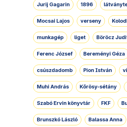
Jurij Gagarin
1896
látványt
Mocsai Lajos
verseny
Kolod
munkagép
liget
Böröcz Judi
Ferenc József
Bereményi Géza
csúszdadomb
Pion István
v
Muhi András
Kőrösy-sétány
Szabó Ervin könyvtár
FKF
B
Brunszkó László
Balassa Anna