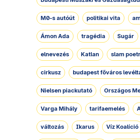
M0-s autóút
politikai vita
am
Ámon Ada
tragédia
Sugár
elnevezés
Katlan
slam poet
cirkusz
budapest főváros levélt
Nielsen piackutató
Országos Me
Varga Mihály
tarifaemelés
A
változás
Ikarus
Víz Koalíció