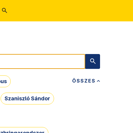
ÖSSZES
bus
Szaniszló Sándor
zbringarendszer