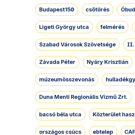
Budapest150
csőtörés
Óbud
Ligeti György utca
felmérés
Szabad Városok Szövetsége
II
Závada Péter
Nyáry Krisztián
múzeumösszevonás
hulladékgy
Duna Menti Regionális Vízmű Zrt.
bacsó béla utca
Közterület hasz
országos csúcs
ebtelep
CAF