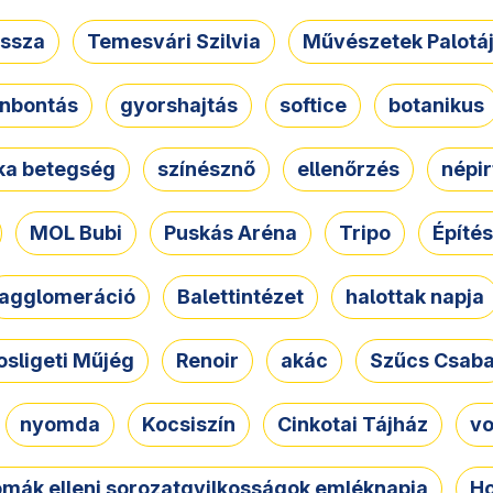
ssza
Temesvári Szilvia
Művészetek Palotá
nbontás
gyorshajtás
softice
botanikus
tka betegség
színésznő
ellenőrzés
népir
MOL Bubi
Puskás Aréna
Tripo
Építés
agglomeráció
Balettintézet
halottak napja
osligeti Műjég
Renoir
akác
Szűcs Csab
nyomda
Kocsiszín
Cinkotai Tájház
vo
omák elleni sorozatgyilkosságok emléknapja
Ho