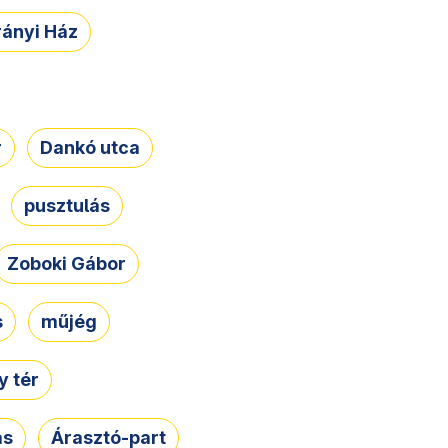
rányi Ház
r
Dankó utca
pusztulás
Zoboki Gábor
s
műjég
 tér
ás
Árasztó-part