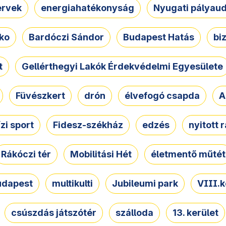
ervek
energiahatékonyság
Nyugati pályau
ko
Bardóczi Sándor
Budapest Hatás
bi
t
Gellérthegyi Lakók Érdekvédelmi Egyesülete
Füvészkert
drón
élvefogó csapda
A
ízi sport
Fidesz-székház
edzés
nyitott 
Rákóczi tér
Mobilitási Hét
életmentő műtét
udapest
multikulti
Jubileumi park
VIII.k
csúszdás játszótér
szálloda
13. kerület