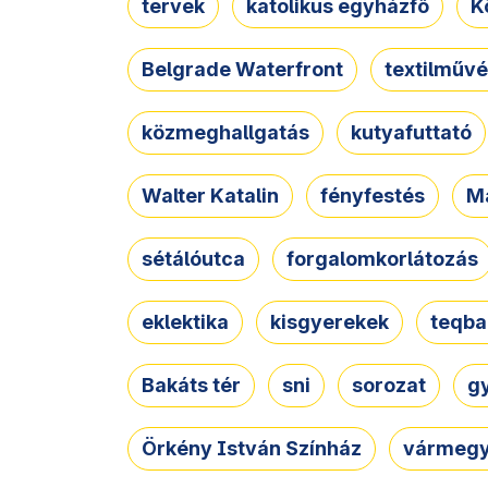
tervek
katolikus egyházfő
K
Belgrade Waterfront
textilművé
közmeghallgatás
kutyafuttató
Walter Katalin
fényfestés
M
sétálóutca
forgalomkorlátozás
eklektika
kisgyerekek
teqba
Bakáts tér
sni
sorozat
g
Örkény István Színház
vármegy