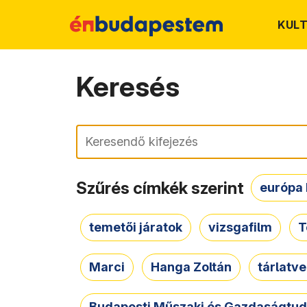
KUL
Keresés
Keresés
Szűrés címkék szerint
európa 
temetői járatok
vizsgafilm
T
Marci
Hanga Zoltán
tárlatv
Budapesti Műszaki és Gazdaságtu