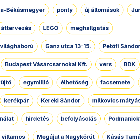
a-Békásmegyer
ponty
új állomások
Ju
áttervezés
LEGO
meghallgatás
. világháború
Ganz utca 13-15.
Petőfi Sándo
Budapest Vásárcsarnokai Kft.
vers
BDK
űjtő
egymillió
élhetőség
facsemete
kerékpár
Kereki Sándor
milkovics mátyá
nálat
hirdetés
befolyásolás
Podmanicky
 villamos
Megújul a Nagykörút
Kásás Tam