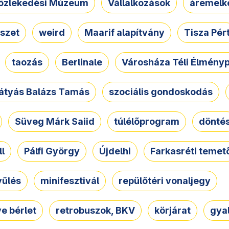
özlekedési Múzeum
Vállalkozások
áremelk
szet
weird
Maarif alapítvány
Tisza Pér
taozás
Berlinale
Városháza Téli Élmény
átyás Balázs Tamás
szociális gondoskodás
Süveg Márk Saiid
túlélőprogram
dönté
ll
Pálfi György
Újdelhi
Farkasréti temet
yűlés
minifesztivál
repülőtéri vonaljegy
e bérlet
retrobuszok, BKV
körjárat
gya