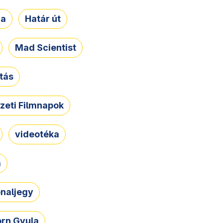
ja
Határ út
Mad Scientist
tás
zeti Filmnapok
videotéka
a
naljegy
rn Gyula