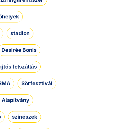
óhelyek
stadion
Desirée Bonis
ajtós felszállás
SMA
Sörfesztivál
a Alapítvány
s
színészek