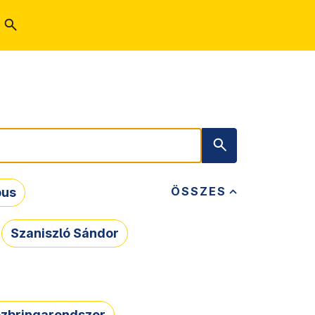
ÖSSZES
bus
Szaniszló Sándor
zbringarendszer