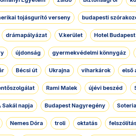
erikai tojásgurító verseny
budapesti szórakoz
drámapályázat
V.kerület
Hotel Budapest
ry
újdonság
gyermekvédelmi könnygáz
ár
Bécsi út
Ukrajna
viharkárok
első 
ntőszolgálat
Rami Malek
újévi beszéd
 Sakál napja
Budapest Nagyregény
Soteri
Nemes Dóra
troli
oktatás
felszólítá