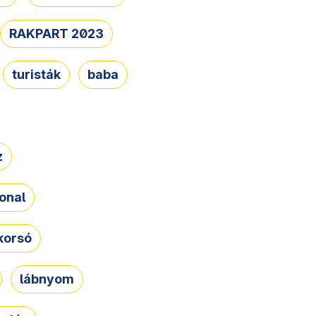
RAKPART 2023
turisták
baba
z
onal
korsó
lábnyom