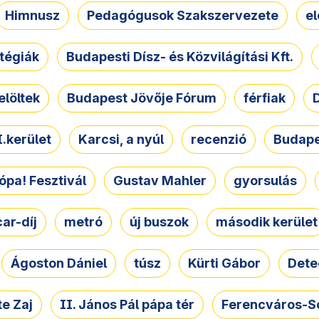
Himnusz
Pedagógusok Szakszervezete
e
atégiák
Budapesti Dísz- és Közvilágítási Kft.
elöltek
Budapest Jövője Fórum
férfiak
D
.kerület
Karcsi, a nyúl
recenzió
Budape
ópa! Fesztivál
Gustav Mahler
gyorsulás
ar-díj
metró
új buszok
második kerület
Ágoston Dániel
túsz
Kürti Gábor
Dete
e Zaj
II. János Pál pápa tér
Ferencváros-S