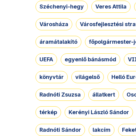
Széchenyi-hegy
Veres Attila
Városháza
Városfejlesztési str
áramátalakító
főpolgármester-j
UEFA
egyenlő bánásmód
VII
könyvtár
világelső
Helló Eur
Radnóti Zsuzsa
állatkert
Osc
térkép
Kerényi László Sándor
Radnóti Sándor
lakcím
Feket