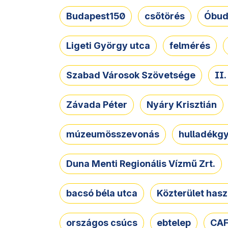
Budapest150
csőtörés
Óbud
Ligeti György utca
felmérés
Szabad Városok Szövetsége
II
Závada Péter
Nyáry Krisztián
múzeumösszevonás
hulladékgy
Duna Menti Regionális Vízmű Zrt.
bacsó béla utca
Közterület hasz
országos csúcs
ebtelep
CAF