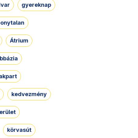
dvar
gyereknap
zonytalan
Átrium
bbázia
rakpart
kedvezmény
erület
körvasút