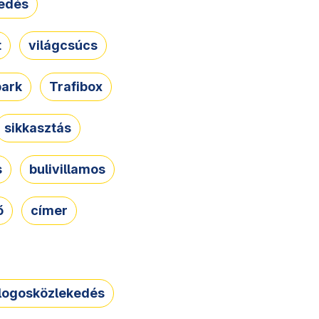
edés
t
világcsúcs
park
Trafibox
sikkasztás
s
bulivillamos
ő
címer
logosközlekedés