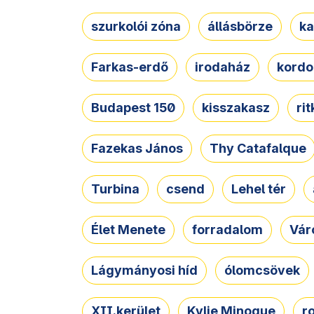
szurkolói zóna
állásbörze
ka
Farkas-erdő
irodaház
kordo
Budapest 150
kisszakasz
ri
Fazekas János
Thy Catafalque
Turbina
csend
Lehel tér
Élet Menete
forradalom
Vár
Lágymányosi híd
ólomcsövek
XII.kerület
Kylie Minogue
r