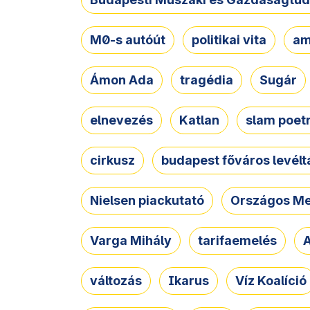
M0-s autóút
politikai vita
am
Ámon Ada
tragédia
Sugár
elnevezés
Katlan
slam poet
cirkusz
budapest főváros levélt
Nielsen piackutató
Országos Me
Varga Mihály
tarifaemelés
A
változás
Ikarus
Víz Koalíció