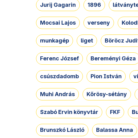
Jurij Gagarin
1896
látványt
Mocsai Lajos
verseny
Kolod
munkagép
liget
Böröcz Judi
Ferenc József
Bereményi Géza
csúszdadomb
Pion István
v
Muhi András
Kőrösy-sétány
Szabó Ervin könyvtár
FKF
B
Brunszkó László
Balassa Anna