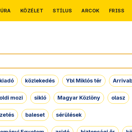
TÚRA
KÖZÉLET
STÍLUS
ARCOK
FRISS
kiadó
közlekedés
Ybl Miklós tér
Arriva
oldi mozi
sikló
Magyar Közlöny
olasz
ezetés
baleset
sérülések
dományi Egyetem
zsidó
biztonsági őr
kö