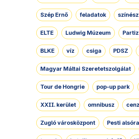
Szép Ernő
feladatok
színész
ELTE
Ludwig Múzeum
Parti
BLKE
víz
csiga
PDSZ
Magyar Máltai Szeretetszolgálat
Tour de Hongrie
pop-up park
XXII. kerület
omnibusz
cen
Zugló városközpont
Pesti alsór