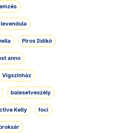
lemzés
levendula
ella
Piros Ildikó
st anno
Vígszínház
balesetveszély
ctive Kelly
foci
oroksár