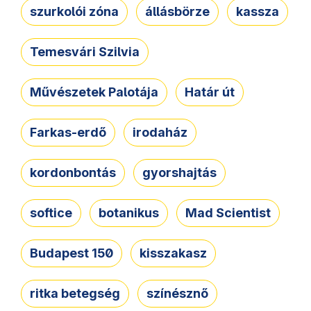
szurkolói zóna
állásbörze
kassza
Temesvári Szilvia
Művészetek Palotája
Határ út
Farkas-erdő
irodaház
kordonbontás
gyorshajtás
softice
botanikus
Mad Scientist
Budapest 150
kisszakasz
ritka betegség
színésznő