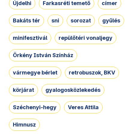
Újdelhi
Farkasréti temető
címer
Bakáts tér
sni
sorozat
gyűlés
minifesztivál
repülőtéri vonaljegy
Örkény István Színház
vármegye bérlet
retrobuszok, BKV
körjárat
gyalogosközlekedés
Széchenyi-hegy
Veres Attila
Himnusz