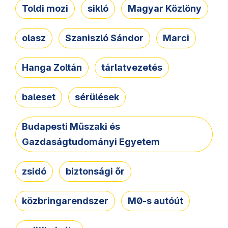
Toldi mozi
sikló
Magyar Közlöny
olasz
Szaniszló Sándor
Marci
Hanga Zoltán
tárlatvezetés
baleset
sérülések
Budapesti Műszaki és
Gazdaságtudományi Egyetem
zsidó
biztonsági őr
közbringarendszer
M0-s autóút