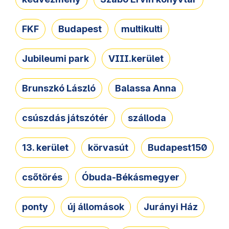
FKF
Budapest
multikulti
Jubileumi park
VIII.kerület
Brunszkó László
Balassa Anna
csúszdás játszótér
szálloda
13. kerület
körvasút
Budapest150
csőtörés
Óbuda-Békásmegyer
ponty
új állomások
Jurányi Ház