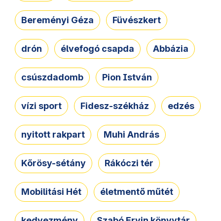
Bereményi Géza
Füvészkert
drón
élvefogó csapda
Abbázia
csúszdadomb
Pion István
vízi sport
Fidesz-székház
edzés
nyitott rakpart
Muhi András
Kőrösy-sétány
Rákóczi tér
Mobilitási Hét
életmentő műtét
kedvezmény
Szabó Ervin könyvtár