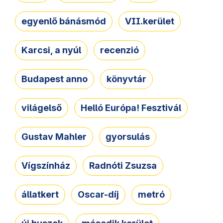
egyenlő bánásmód
VII.kerület
Karcsi, a nyúl
recenzió
Budapest anno
könyvtár
világelső
Helló Európa! Fesztivál
Gustav Mahler
gyorsulás
Vígszínház
Radnóti Zsuzsa
állatkert
Oscar-díj
metró