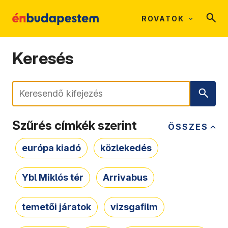
ROVATOK
Keresés
Keresés
Szűrés címkék szerint
ÖSSZES
európa kiadó
közlekedés
Ybl Miklós tér
Arrivabus
temetői járatok
vizsgafilm