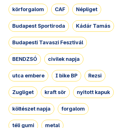
körforgalom
CAF
Népliget
Budapest Sportiroda
Kádár Tamás
Budapesti Tavaszi Fesztivál
BENDZSÓ
civilek napja
utca embere
I bike BP
Rezsi
Zugliget
kraft sör
nyitott kapuk
költészet napja
forgalom
téli gumi
metal