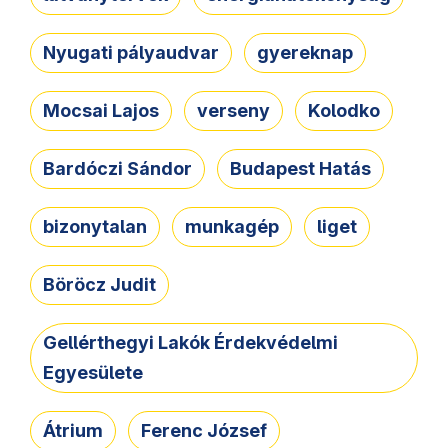
Nyugati pályaudvar
gyereknap
Mocsai Lajos
verseny
Kolodko
Bardóczi Sándor
Budapest Hatás
bizonytalan
munkagép
liget
Böröcz Judit
Gellérthegyi Lakók Érdekvédelmi
Egyesülete
Átrium
Ferenc József