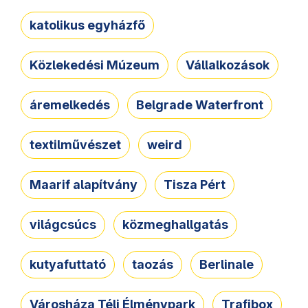
katolikus egyházfő
Közlekedési Múzeum
Vállalkozások
áremelkedés
Belgrade Waterfront
textilművészet
weird
Maarif alapítvány
Tisza Pért
világcsúcs
közmeghallgatás
kutyafuttató
taozás
Berlinale
Városháza Téli Élménypark
Trafibox