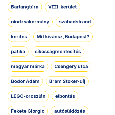
Barlangtúra
VIII. kerület
nindzsakormány
szabadstrand
kerítés
Mit kívánsz, Budapest?
patika
síkosságmentesítés
magyar márka
Csengery utca
Bodor Ádám
Bram Stoker-díj
LEGO-oroszlán
elbontás
Fekete Giorgio
autósüldözés