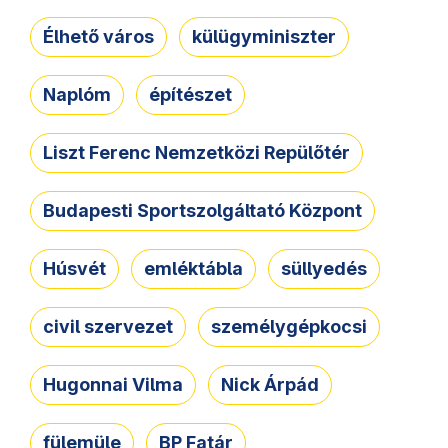
Élhető város
külügyminiszter
Naplóm
építészet
Liszt Ferenc Nemzetközi Repülőtér
Budapesti Sportszolgáltató Központ
Húsvét
emléktábla
süllyedés
civil szervezet
személygépkocsi
Hugonnai Vilma
Nick Árpád
fülemüle
BP Fatár