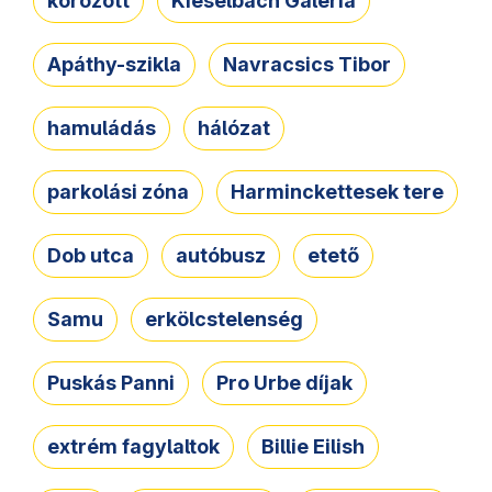
körözött
Kieselbach Galéria
Apáthy-szikla
Navracsics Tibor
hamuládás
hálózat
parkolási zóna
Harminckettesek tere
Dob utca
autóbusz
etető
Samu
erkölcstelenség
Puskás Panni
Pro Urbe díjak
extrém fagylaltok
Billie Eilish