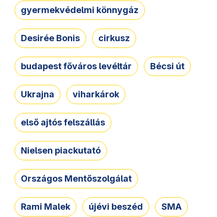
gyermekvédelmi könnygáz
Desirée Bonis
cirkusz
budapest főváros levéltár
Bécsi út
Ukrajna
viharkárok
első ajtós felszállás
Nielsen piackutató
Országos Mentőszolgálat
Rami Malek
újévi beszéd
SMA