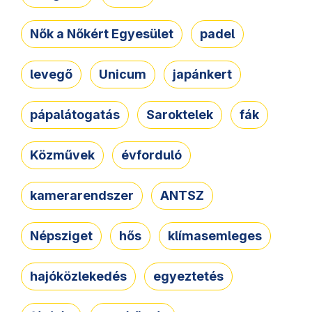
Nők a Nőkért Egyesület
padel
levegő
Unicum
japánkert
pápalátogatás
Saroktelek
fák
Közművek
évforduló
kamerarendszer
ANTSZ
Népsziget
hős
klímasemleges
hajóközlekedés
egyeztetés