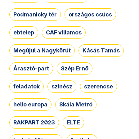
Podmanicky tér
országos csúcs
ebtelep
CAF villamos
Megújul a Nagykörút
Kásás Tamás
Árasztó-part
Szép Ernő
feladatok
színész
szerencse
hello europa
Skála Metró
RAKPART 2023
ELTE