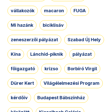
vállakozók
macaron
FUGA
Mi hazánk
biciklisáv
zeneszerzői pályázat
Szabad Új Hely
Kína
Lánchíd-piknik
pályázat
főigazgató
krizso
Borbíró Virgil
Dürer Kert
Világélelmezési Program
kérdőív
Budapest Bábszínház