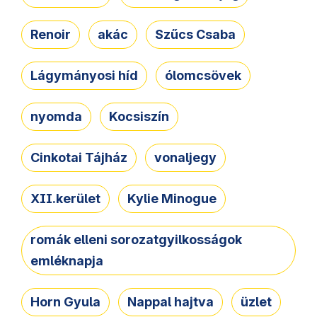
Renoir
akác
Szűcs Csaba
Lágymányosi híd
ólomcsövek
nyomda
Kocsiszín
Cinkotai Tájház
vonaljegy
XII.kerület
Kylie Minogue
romák elleni sorozatgyilkosságok
emléknapja
Horn Gyula
Nappal hajtva
üzlet