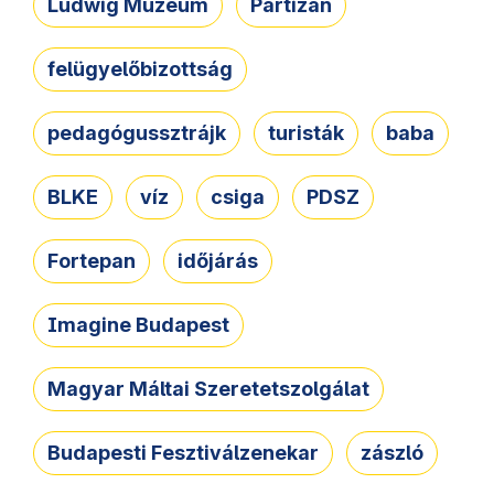
Ludwig Múzeum
Partizán
felügyelőbizottság
pedagógussztrájk
turisták
baba
BLKE
víz
csiga
PDSZ
Fortepan
időjárás
Imagine Budapest
Magyar Máltai Szeretetszolgálat
Budapesti Fesztiválzenekar
zászló