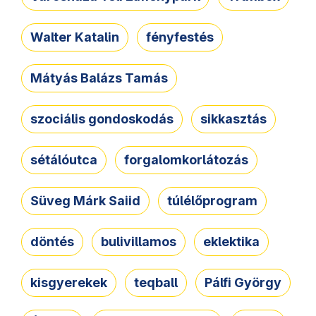
Walter Katalin
fényfestés
Mátyás Balázs Tamás
szociális gondoskodás
sikkasztás
sétálóutca
forgalomkorlátozás
Süveg Márk Saiid
túlélőprogram
döntés
bulivillamos
eklektika
kisgyerekek
teqball
Pálfi György