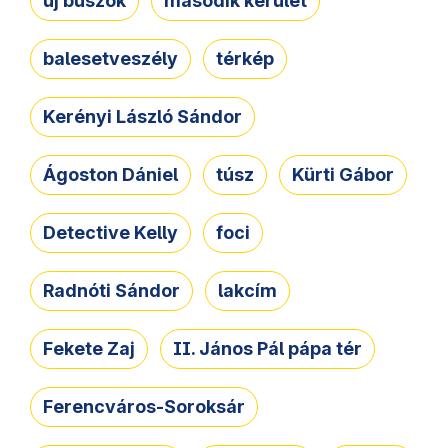
új buszok
második kerület
balesetveszély
térkép
Kerényi László Sándor
Ágoston Dániel
túsz
Kürti Gábor
Detective Kelly
foci
Radnóti Sándor
lakcím
Fekete Zaj
II. János Pál pápa tér
Ferencváros-Soroksár