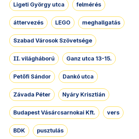
Ligeti György utca
felmérés
áttervezés
LEGO
meghallgatás
Szabad Városok Szövetsége
II. világháború
Ganz utca 13-15.
Petőfi Sándor
Dankó utca
Závada Péter
Nyáry Krisztián
Budapest Vásárcsarnokai Kft.
vers
BDK
pusztulás