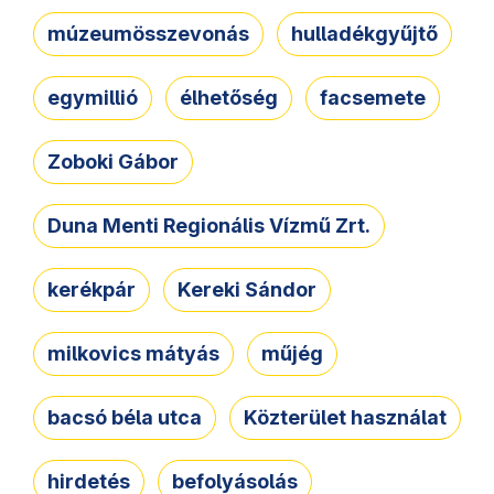
múzeumösszevonás
hulladékgyűjtő
egymillió
élhetőség
facsemete
Zoboki Gábor
Duna Menti Regionális Vízmű Zrt.
kerékpár
Kereki Sándor
milkovics mátyás
műjég
bacsó béla utca
Közterület használat
hirdetés
befolyásolás