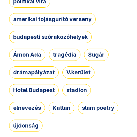
politikai vita
amerikai tojásgurító verseny
budapesti szórakozóhelyek
Ámon Ada
tragédia
Sugár
drámapályázat
V.kerület
Hotel Budapest
stadion
elnevezés
Katlan
slam poetry
újdonság