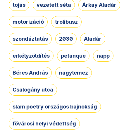
tojás
vezetett séta
Árkay Aladár
motorizáció
trolibusz
szondáztatás
2030
Aladár
erkélyzöldítés
petanque
napp
Béres András
nagylemez
Csalogány utca
slam poetry országos bajnokság
fővárosi helyi védettség