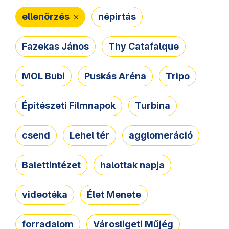
ellenőrzés
népirtás
Fazekas János
Thy Catafalque
MOL Bubi
Puskás Aréna
Tripo
Építészeti Filmnapok
Turbina
csend
Lehel tér
agglomeráció
Balettintézet
halottak napja
videotéka
Élet Menete
forradalom
Városligeti Műjég