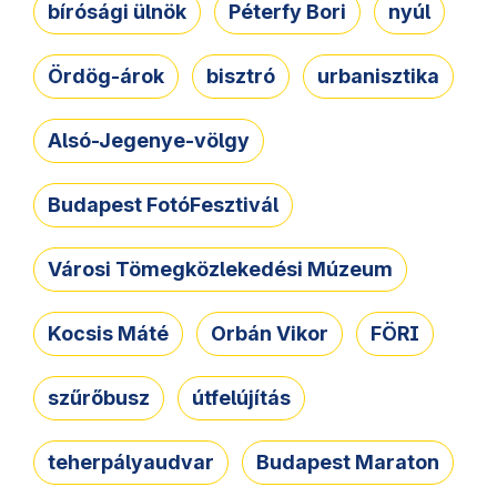
bírósági ülnök
Péterfy Bori
nyúl
Ördög-árok
bisztró
urbanisztika
Alsó-Jegenye-völgy
Budapest FotóFesztivál
Városi Tömegközlekedési Múzeum
Kocsis Máté
Orbán Vikor
FÖRI
szűrőbusz
útfelújítás
teherpályaudvar
Budapest Maraton