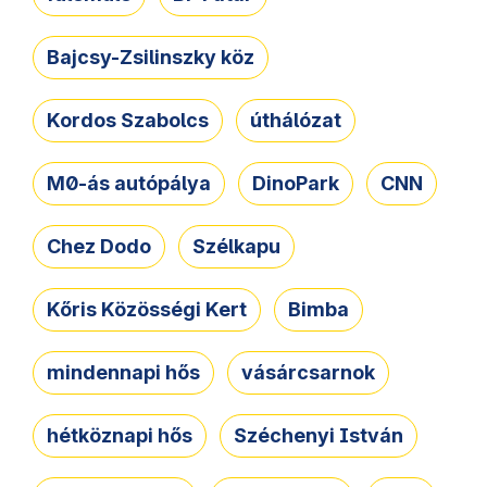
Bajcsy-Zsilinszky köz
Kordos Szabolcs
úthálózat
M0-ás autópálya
DinoPark
CNN
Chez Dodo
Szélkapu
Kőris Közösségi Kert
Bimba
mindennapi hős
vásárcsarnok
hétköznapi hős
Széchenyi István