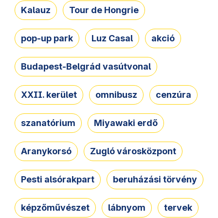
Kalauz
Tour de Hongrie
pop-up park
Luz Casal
akció
Budapest-Belgrád vasútvonal
XXII. kerület
omnibusz
cenzúra
szanatórium
Miyawaki erdő
Aranykorsó
Zugló városközpont
Pesti alsórakpart
beruházási törvény
képzőművészet
lábnyom
tervek