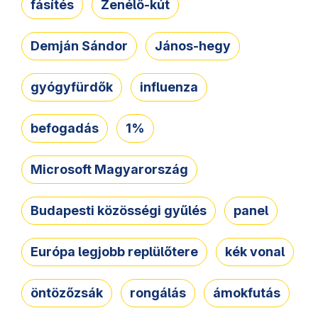
fásítés
Zenélő-kút
Demján Sándor
János-hegy
gyógyfürdők
influenza
befogadás
1%
Microsoft Magyarország
Budapesti közösségi gyűlés
panel
Európa legjobb replülőtere
kék vonal
öntözőzsák
rongálás
ámokfutás