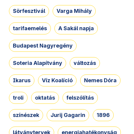
Sörfesztivál
Varga Mihály
tarifaemelés
A Sakál napja
Budapest Nagyregény
Soteria Alapítvány
változás
Ikarus
Víz Koalíció
Nemes Dóra
troli
oktatás
felszólítás
színészek
Jurij Gagarin
1896
látványtervek
energiahatékonyság