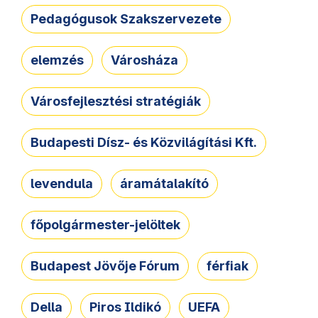
Pedagógusok Szakszervezete
elemzés
Városháza
Városfejlesztési stratégiák
Budapesti Dísz- és Közvilágítási Kft.
levendula
áramátalakító
főpolgármester-jelöltek
Budapest Jövője Fórum
férfiak
Della
Piros Ildikó
UEFA