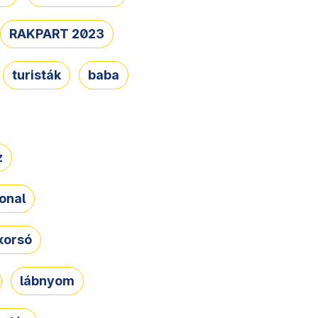
RAKPART 2023
turisták
baba
z
onal
korsó
lábnyom