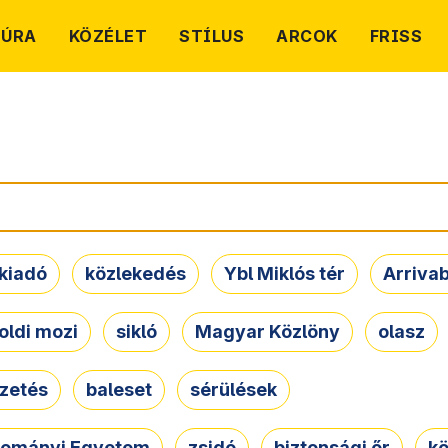
TÚRA
KÖZÉLET
STÍLUS
ARCOK
FRISS
kiadó
közlekedés
Ybl Miklós tér
Arriva
oldi mozi
sikló
Magyar Közlöny
olasz
ezetés
baleset
sérülések
dományi Egyetem
zsidó
biztonsági őr
kö