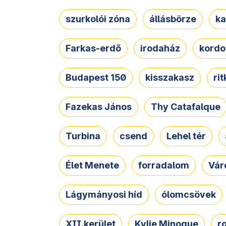
szurkolói zóna
állásbörze
ka
Farkas-erdő
irodaház
kordo
Budapest 150
kisszakasz
ri
Fazekas János
Thy Catafalque
Turbina
csend
Lehel tér
Élet Menete
forradalom
Vár
Lágymányosi híd
ólomcsövek
XII.kerület
Kylie Minogue
r