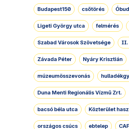
Budapest150
csőtörés
Óbud
Ligeti György utca
felmérés
Szabad Városok Szövetsége
II
Závada Péter
Nyáry Krisztián
múzeumösszevonás
hulladékgy
Duna Menti Regionális Vízmű Zrt.
bacsó béla utca
Közterület hasz
országos csúcs
ebtelep
CAF