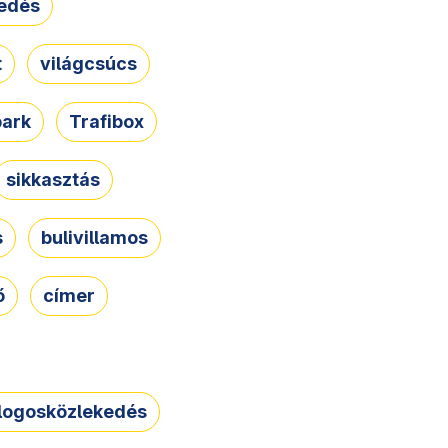
edés
t
világcsúcs
park
Trafibox
sikkasztás
s
bulivillamos
ő
címer
logosközlekedés