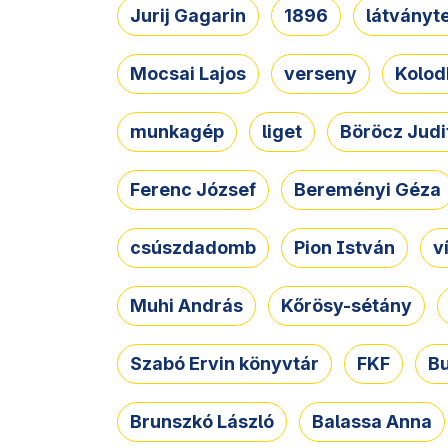
Jurij Gagarin
1896
látványt
Mocsai Lajos
verseny
Kolod
munkagép
liget
Böröcz Judi
Ferenc József
Bereményi Géza
csúszdadomb
Pion István
v
Muhi András
Kőrösy-sétány
Szabó Ervin könyvtár
FKF
B
Brunszkó László
Balassa Anna