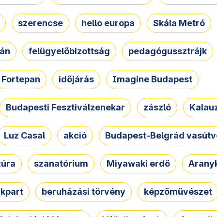
szerencse
hello europa
Skála Metró
zán
felügyelőbizottság
pedagógussztrájk
Fortepan
időjárás
Imagine Budapest
Budapesti Fesztiválzenekar
zászló
Kalau
Luz Casal
akció
Budapest-Belgrád vasútv
zúra
szanatórium
Miyawaki erdő
Arany
akpart
beruházási törvény
képzőművészet