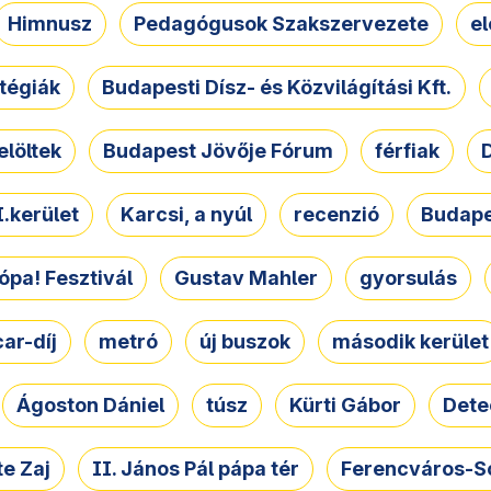
Himnusz
Pedagógusok Szakszervezete
e
atégiák
Budapesti Dísz- és Közvilágítási Kft.
elöltek
Budapest Jövője Fórum
férfiak
D
.kerület
Karcsi, a nyúl
recenzió
Budape
ópa! Fesztivál
Gustav Mahler
gyorsulás
ar-díj
metró
új buszok
második kerület
Ágoston Dániel
túsz
Kürti Gábor
Dete
e Zaj
II. János Pál pápa tér
Ferencváros-S