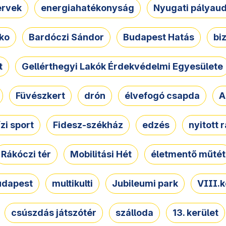
ervek
energiahatékonyság
Nyugati pályau
ko
Bardóczi Sándor
Budapest Hatás
bi
t
Gellérthegyi Lakók Érdekvédelmi Egyesülete
Füvészkert
drón
élvefogó csapda
A
ízi sport
Fidesz-székház
edzés
nyitott 
Rákóczi tér
Mobilitási Hét
életmentő műtét
udapest
multikulti
Jubileumi park
VIII.k
csúszdás játszótér
szálloda
13. kerület