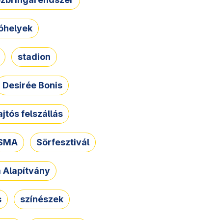
óhelyek
stadion
Desirée Bonis
ajtós felszállás
SMA
Sörfesztivál
a Alapítvány
s
színészek