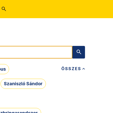
ÖSSZES
bus
Szaniszló Sándor
zbringarendszer