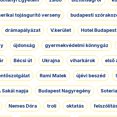
erikai tojásgurító verseny
budapesti szórakoz
drámapályázat
V.kerület
Hotel Budapest
ry
újdonság
gyermekvédelmi könnygáz
ár
Bécsi út
Ukrajna
viharkárok
első 
ntőszolgálat
Rami Malek
újévi beszéd
 Sakál napja
Budapest Nagyregény
Soteri
Nemes Dóra
troli
oktatás
felszólítá