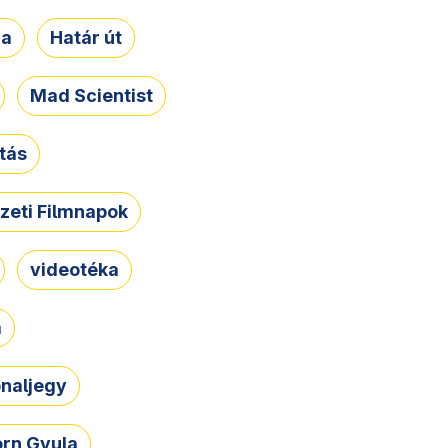
ja
Határ út
Mad Scientist
tás
zeti Filmnapok
videotéka
a
naljegy
rn Gyula