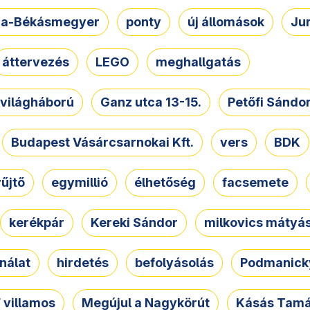
a-Békásmegyer
ponty
új állomások
Ju
áttervezés
LEGO
meghallgatás
. világháború
Ganz utca 13-15.
Petőfi Sándo
Budapest Vásárcsarnokai Kft.
vers
BDK
űjtő
egymillió
élhetőség
facsemete
kerékpár
Kereki Sándor
milkovics mátyá
nálat
hirdetés
befolyásolás
Podmanicky
 villamos
Megújul a Nagykörút
Kásás Tam