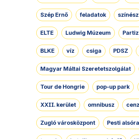
Szép Ernő
feladatok
színész
ELTE
Ludwig Múzeum
Parti
BLKE
víz
csiga
PDSZ
Magyar Máltai Szeretetszolgálat
Tour de Hongrie
pop-up park
XXII. kerület
omnibusz
cen
Zugló városközpont
Pesti alsór