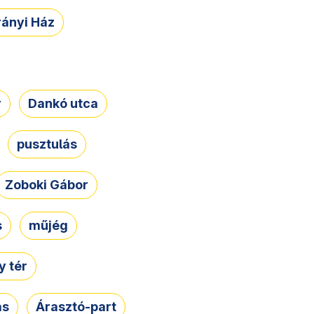
rányi Ház
r
Dankó utca
pusztulás
Zoboki Gábor
s
műjég
 tér
ás
Árasztó-part