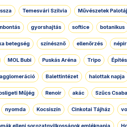
ssza
Temesvári Szilvia
Művészetek Palotá
nbontás
gyorshajtás
softice
botanikus
tka betegség
színésznő
ellenőrzés
népir
MOL Bubi
Puskás Aréna
Tripo
Építés
agglomeráció
Balettintézet
halottak napja
osligeti Műjég
Renoir
akác
Szűcs Csab
nyomda
Kocsiszín
Cinkotai Tájház
vo
omák elleni sorozatgyilkosságok emléknapja
Ho