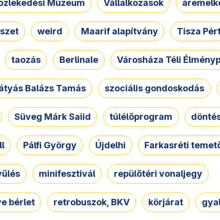
özlekedési Múzeum
Vállalkozások
áremelk
szet
weird
Maarif alapítvány
Tisza Pér
taozás
Berlinale
Városháza Téli Élmény
átyás Balázs Tamás
szociális gondoskodás
Süveg Márk Saiid
túlélőprogram
dönté
ll
Pálfi György
Újdelhi
Farkasréti temet
yűlés
minifesztivál
repülőtéri vonaljegy
e bérlet
retrobuszok, BKV
körjárat
gya