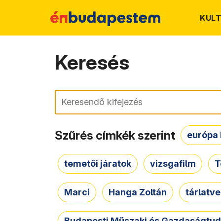
KUL
Keresés
Keresés
Szűrés címkék szerint
európa 
temetői járatok
vizsgafilm
T
Marci
Hanga Zoltán
tárlatv
Budapesti Műszaki és Gazdaságtu