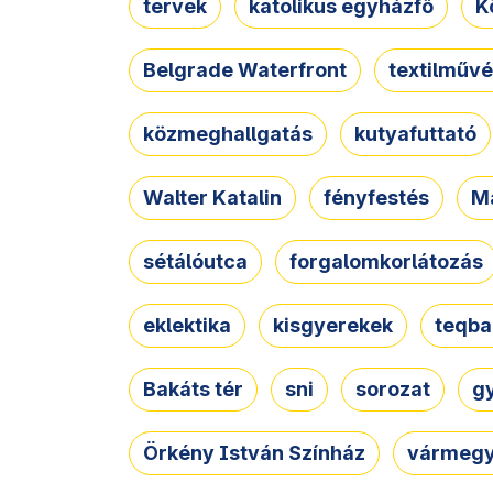
tervek
katolikus egyházfő
K
Belgrade Waterfront
textilművé
közmeghallgatás
kutyafuttató
Walter Katalin
fényfestés
M
sétálóutca
forgalomkorlátozás
eklektika
kisgyerekek
teqba
Bakáts tér
sni
sorozat
g
Örkény István Színház
vármegy