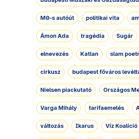
M0-s autóút
politikai vita
am
Ámon Ada
tragédia
Sugár
elnevezés
Katlan
slam poet
cirkusz
budapest főváros levélt
Nielsen piackutató
Országos Me
Varga Mihály
tarifaemelés
A
változás
Ikarus
Víz Koalíció