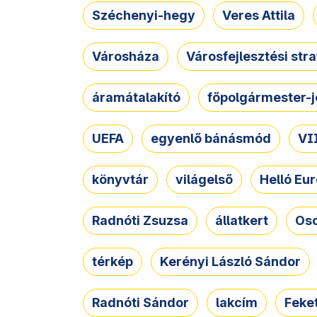
Széchenyi-hegy
Veres Attila
Városháza
Városfejlesztési str
áramátalakító
főpolgármester-j
UEFA
egyenlő bánásmód
VII
könyvtár
világelső
Helló Eur
Radnóti Zsuzsa
állatkert
Osc
térkép
Kerényi László Sándor
Radnóti Sándor
lakcím
Feket