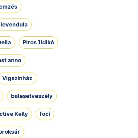
lemzés
levendula
ella
Piros Ildikó
st anno
Vígszínház
balesetveszély
ctive Kelly
foci
oroksár