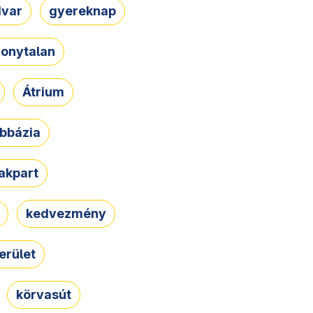
dvar
gyereknap
zonytalan
Átrium
bbázia
rakpart
kedvezmény
erület
körvasút