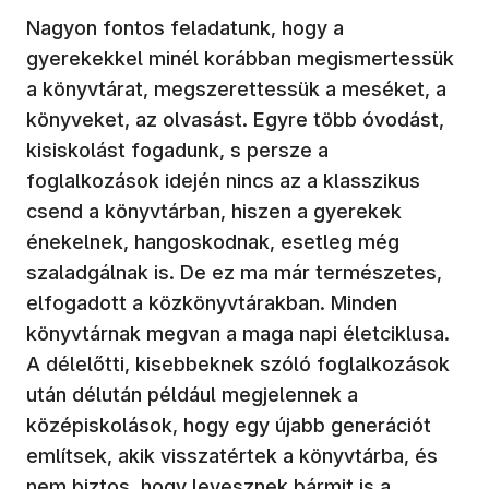
Nagyon fontos feladatunk, hogy a
gyerekekkel minél korábban megismertessük
a könyvtárat, megszerettessük a meséket, a
könyveket, az olvasást. Egyre több óvodást,
kisiskolást fogadunk, s persze a
foglalkozások idején nincs az a klasszikus
csend a könyvtárban, hiszen a gyerekek
énekelnek, hangoskodnak, esetleg még
szaladgálnak is. De ez ma már természetes,
elfogadott a közkönyvtárakban. Minden
könyvtárnak megvan a maga napi életciklusa.
A délelőtti, kisebbeknek szóló foglalkozások
után délután például megjelennek a
középiskolások, hogy egy újabb generációt
említsek, akik visszatértek a könyvtárba, és
nem biztos, hogy levesznek bármit is a