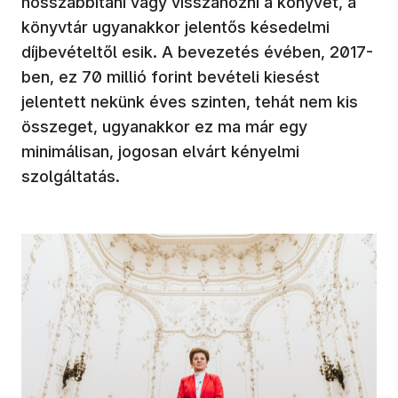
hosszabbítani vagy visszahozni a könyvet, a
könyvtár ugyanakkor jelentős késedelmi
díjbevételtől esik. A bevezetés évében, 2017-
ben, ez 70 millió forint bevételi kiesést
jelentett nekünk éves szinten, tehát nem kis
összeget, ugyanakkor ez ma már egy
minimálisan, jogosan elvárt kényelmi
szolgáltatás.