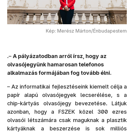
Kép: Merész Márton/Énbudapestem
.–
A pályázatodban arról írsz, hogy az
olvasójegyünk hamarosan telefonos
alkalmazás formájában fog tovább élni.
– Az informatikai fejlesztéseink kiemelt célja a
papír alapú olvasójegyek lecserélése, s a
chip-kártyás olvasójegy bevezetése. Látjuk
azonban, hogy a FSZEK közel 300 ezres
olvasói létszámára csak maguknak a plasztik
kártyáknak a beszerzése is sok milliós