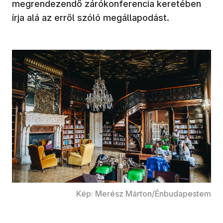
megrendezendő zárókonferencia keretében
írja alá az erről szóló megállapodást.
Kép: Merész Márton/Énbudapestem