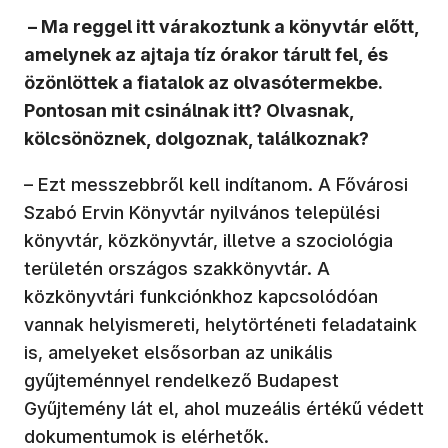
–
Ma reggel itt várakoztunk a könyvtár előtt,
amelynek az ajtaja tíz órakor tárult fel, és
özönlöttek a fiatalok az olvasótermekbe.
Pontosan mit csinálnak itt? Olvasnak,
kölcsönöznek, dolgoznak, találkoznak?
– Ezt messzebbről kell indítanom. A Fővárosi
Szabó Ervin Könyvtár nyilvános települési
könyvtár, közkönyvtár, illetve a szociológia
területén országos szakkönyvtár. A
közkönyvtári funkciónkhoz kapcsolódóan
vannak helyismereti, helytörténeti feladataink
is, amelyeket elsősorban az unikális
gyűjteménnyel rendelkező Budapest
Gyűjtemény lát el, ahol muzeális értékű védett
dokumentumok is elérhetők.