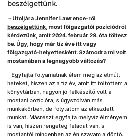
beszélgettünk.
– Utoljára Jennifer Lawrence-ről
beszélgettünk
, most főigazgatói pozíciódról
kérdezünk, amit 2024. február 29. óta töltesz
be. Úgy, hogy már tíz éve itt vagy
főigazgató-helyettesként. Számodra mi volt
mostanában a legnagyobb változás?
– Egyfajta folyamatnak élem meg az elmúlt
heteket, hiszen az a tíz év, amit itt töltöttem a
könyvtárban, nagyon jó felkészítő volt a
mostani pozícióra, s úgyszólván más
munkakörben, de folytatom az elkezdett
munkát. Másrészt egyfajta mélyvíz élményem
is van, hiszen rengeteg feladat van, s
mostantól mindenben az én szavam a döntő.