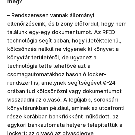
még?
– Rendszeresen vannak állományi
ellenőrzéseink, és bizony előfordul, hogy nem
találunk egy-egy dokumentumot. Az RFID-
technológia segít abban, hogy illetéktelenül,
kölcsönzés nélkül ne vigyenek ki könyvet a
könyvtár területéről, de ugyanez a
technológia tette lehetővé azt a
csomagautomatákhoz hasonló locker-
rendszert is, amelynek segítségével 0-24
órában tud kölcsönözni vagy dokumentumot
visszaadni az olvasó. A legújabb, soroksári
könyvtárunkban például, aminek az utcafronti
része korábban bankfiókként működött, az
egykori bankautomata helyére telepítettük a
lockert: az olvasó az olvasójegye