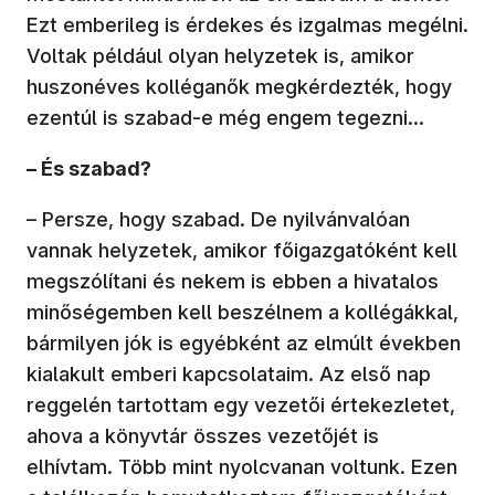
Ezt emberileg is érdekes és izgalmas megélni.
Voltak például olyan helyzetek is, amikor
huszonéves kolléganők megkérdezték, hogy
ezentúl is szabad-e még engem tegezni...
– És szabad?
– Persze, hogy szabad. De nyilvánvalóan
vannak helyzetek, amikor főigazgatóként kell
megszólítani és nekem is ebben a hivatalos
minőségemben kell beszélnem a kollégákkal,
bármilyen jók is egyébként az elmúlt években
kialakult emberi kapcsolataim. Az első nap
reggelén tartottam egy vezetői értekezletet,
ahova a könyvtár összes vezetőjét is
elhívtam. Több mint nyolcvanan voltunk. Ezen