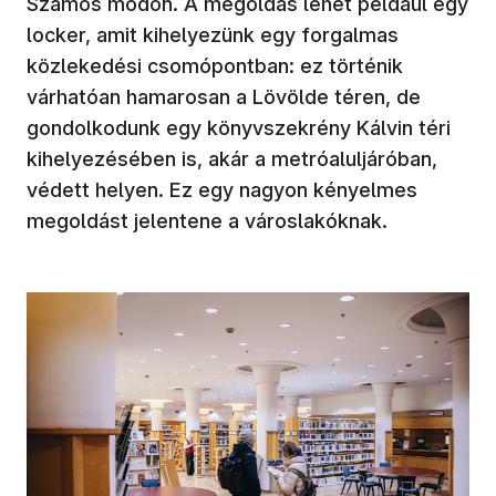
Számos módon. A megoldás lehet például egy
locker, amit kihelyezünk egy forgalmas
közlekedési csomópontban: ez történik
várhatóan hamarosan a Lövölde téren, de
gondolkodunk egy könyvszekrény Kálvin téri
kihelyezésében is, akár a metróaluljáróban,
védett helyen. Ez egy nagyon kényelmes
megoldást jelentene a városlakóknak.