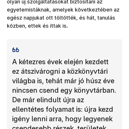
olyan új szolgáltatásokat biztosítani az
egyetemistáknak, amelyek következtében az
egész napjukat ott töltötték, és hát, tanulás
közben, ettek és ittak is.
A kétezres évek elején kezdett
ez átszivárogni a közkönyvtári
világba is, tehát már jó húsz éve
nincsen csend egy könyvtárban.
De már elindult újra az
ellentétes folyamat is: újra kezd
igény lenni arra, hogy legyenek
csendesebb részek, területek,