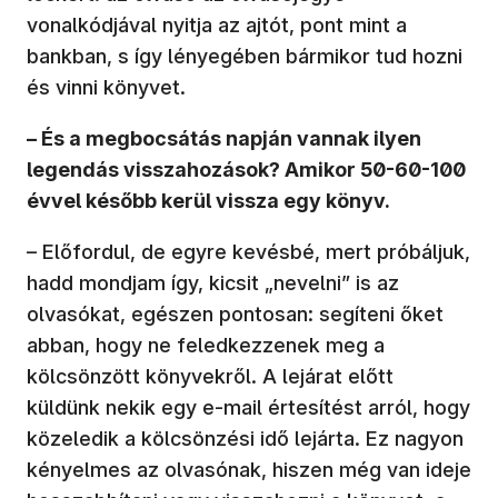
vonalkódjával nyitja az ajtót, pont mint a
bankban, s így lényegében bármikor tud hozni
és vinni könyvet.
– És a megbocsátás napján vannak ilyen
legendás visszahozások? Amikor 50-60-100
évvel később kerül vissza egy könyv.
– Előfordul, de egyre kevésbé, mert próbáljuk,
hadd mondjam így, kicsit „nevelni” is az
olvasókat, egészen pontosan: segíteni őket
abban, hogy ne feledkezzenek meg a
kölcsönzött könyvekről. A lejárat előtt
küldünk nekik egy e-mail értesítést arról, hogy
közeledik a kölcsönzési idő lejárta. Ez nagyon
kényelmes az olvasónak, hiszen még van ideje