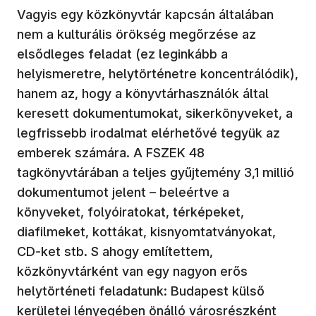
Vagyis egy közkönyvtár kapcsán általában
nem a kulturális örökség megőrzése az
elsődleges feladat (ez leginkább a
helyismeretre, helytörténetre koncentrálódik),
hanem az, hogy a könyvtárhasználók által
keresett dokumentumokat, sikerkönyveket, a
legfrissebb irodalmat elérhetővé tegyük az
emberek számára. A FSZEK 48
tagkönyvtárában a teljes gyűjtemény 3,1 millió
dokumentumot jelent – beleértve a
könyveket, folyóiratokat, térképeket,
diafilmeket, kottákat, kisnyomtatványokat,
CD-ket stb. S ahogy említettem,
közkönyvtárként van egy nagyon erős
helytörténeti feladatunk: Budapest külső
kerületei lényegében önálló városrészként