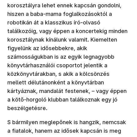
korosztályra lehet ennek kapcsán gondolni,
hiszen a baba-mama foglalkozásoktól a
robotikán át a klasszikus író-olvasó
találkozóig, vagy éppen a koncertekig minden
korosztálynak kínálunk valamit. Kiemelten
figyelünk az idősebbekre, akik
számosságukban is az egyik legnagyobb
könyvtárhasználói csoportot jelentik a
közkönyvtárakban, s akik a kölcsönzés
mellett délutánonként a könyvtárban
kártyáznak, mandalát festenek, – vagy éppen
a kötő-horgoló klubban találkoznak egy jó
beszélgetésre.
S bármilyen meglepőnek is hangzik, nemcsak
a fiatalok, hanem az idősek kapcsán is meg