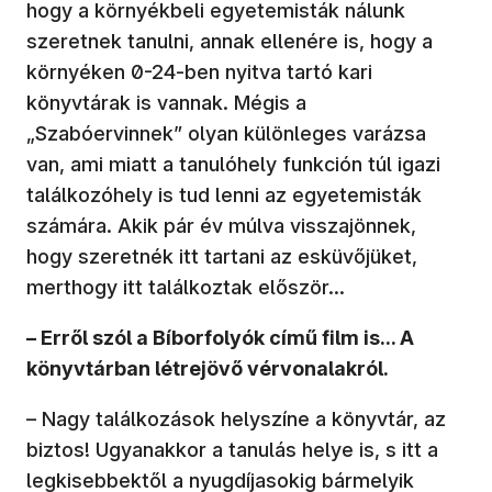
hogy a környékbeli egyetemisták nálunk
szeretnek tanulni, annak ellenére is, hogy a
környéken 0-24-ben nyitva tartó kari
könyvtárak is vannak. Mégis a
„Szabóervinnek” olyan különleges varázsa
van, ami miatt a tanulóhely funkción túl igazi
találkozóhely is tud lenni az egyetemisták
számára. Akik pár év múlva visszajönnek,
hogy szeretnék itt tartani az esküvőjüket,
merthogy itt találkoztak először...
– Erről szól a Bíborfolyók című film is... A
könyvtárban létrejövő vérvonalakról.
– Nagy találkozások helyszíne a könyvtár, az
biztos! Ugyanakkor a tanulás helye is, s itt a
legkisebbektől a nyugdíjasokig bármelyik