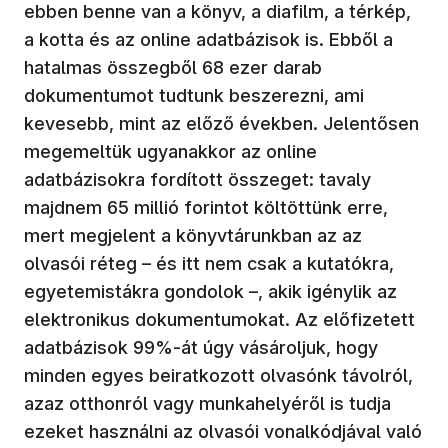
ebben benne van a könyv, a diafilm, a térkép,
a kotta és az online adatbázisok is. Ebből a
hatalmas összegből 68 ezer darab
dokumentumot tudtunk beszerezni, ami
kevesebb, mint az előző években. Jelentősen
megemeltük ugyanakkor az online
adatbázisokra fordított összeget: tavaly
majdnem 65 millió forintot költöttünk erre,
mert megjelent a könyvtárunkban az az
olvasói réteg – és itt nem csak a kutatókra,
egyetemistákra gondolok –, akik igénylik az
elektronikus dokumentumokat. Az előfizetett
adatbázisok 99%-át úgy vásároljuk, hogy
minden egyes beiratkozott olvasónk távolról,
azaz otthonról vagy munkahelyéről is tudja
ezeket használni az olvasói vonalkódjával való