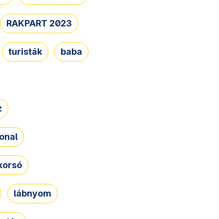
RAKPART 2023
turisták
baba
z
onal
korsó
lábnyom