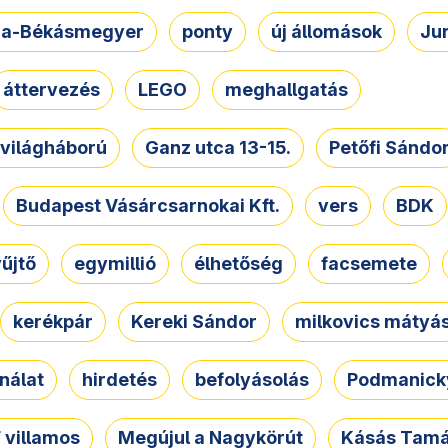
a-Békásmegyer
ponty
új állomások
Ju
áttervezés
LEGO
meghallgatás
. világháború
Ganz utca 13-15.
Petőfi Sándo
Budapest Vásárcsarnokai Kft.
vers
BDK
űjtő
egymillió
élhetőség
facsemete
kerékpár
Kereki Sándor
milkovics mátyá
nálat
hirdetés
befolyásolás
Podmanicky
 villamos
Megújul a Nagykörút
Kásás Tam