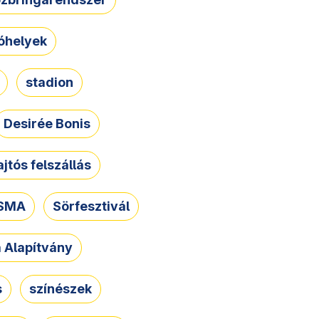
óhelyek
stadion
Desirée Bonis
ajtós felszállás
SMA
Sörfesztivál
a Alapítvány
s
színészek