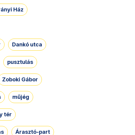
rányi Ház
r
Dankó utca
pusztulás
Zoboki Gábor
s
műjég
 tér
ás
Árasztó-part