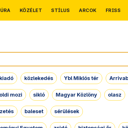
TÚRA
KÖZÉLET
STÍLUS
ARCOK
FRISS
kiadó
közlekedés
Ybl Miklós tér
Arriva
oldi mozi
sikló
Magyar Közlöny
olasz
ezetés
baleset
sérülések
dományi Egyetem
zsidó
biztonsági őr
kö