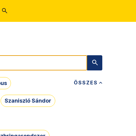
ÖSSZES
bus
Szaniszló Sándor
zbringarendszer