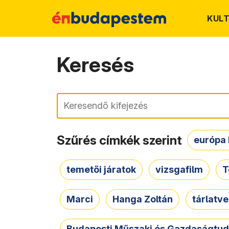
KUL
Keresés
Keresés
Szűrés címkék szerint
európa 
temetői járatok
vizsgafilm
T
Marci
Hanga Zoltán
tárlatv
Budapesti Műszaki és Gazdaságtu