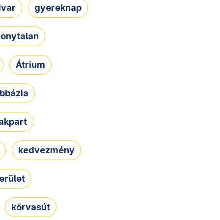
dvar
gyereknap
zonytalan
Átrium
bbázia
rakpart
kedvezmény
erület
körvasút