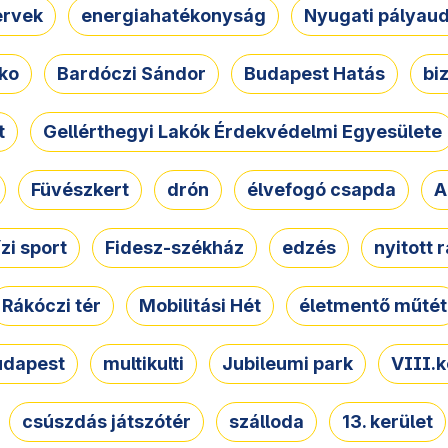
ervek
energiahatékonyság
Nyugati pályau
ko
Bardóczi Sándor
Budapest Hatás
bi
t
Gellérthegyi Lakók Érdekvédelmi Egyesülete
Füvészkert
drón
élvefogó csapda
A
ízi sport
Fidesz-székház
edzés
nyitott 
Rákóczi tér
Mobilitási Hét
életmentő műtét
udapest
multikulti
Jubileumi park
VIII.k
csúszdás játszótér
szálloda
13. kerület