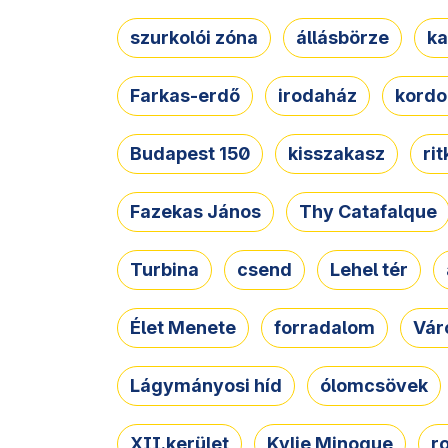
szurkolói zóna
állásbörze
ka
Farkas-erdő
irodaház
kordo
Budapest 150
kisszakasz
ri
Fazekas János
Thy Catafalque
Turbina
csend
Lehel tér
Élet Menete
forradalom
Vár
Lágymányosi híd
ólomcsövek
XII.kerület
Kylie Minogue
r