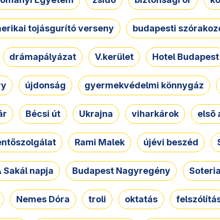
erikai tojásgurító verseny
budapesti szórakoz
drámapályázat
V.kerület
Hotel Budapest
ry
újdonság
gyermekvédelmi könnygáz
ár
Bécsi út
Ukrajna
viharkárok
első 
ntőszolgálat
Rami Malek
újévi beszéd
 Sakál napja
Budapest Nagyregény
Soteri
Nemes Dóra
troli
oktatás
felszólítá