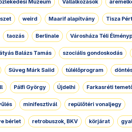
özlekedési Múzeum
Vállalkozások
áremelk
szet
weird
Maarif alapítvány
Tisza Pér
taozás
Berlinale
Városháza Téli Élmény
átyás Balázs Tamás
szociális gondoskodás
Süveg Márk Saiid
túlélőprogram
dönté
ll
Pálfi György
Újdelhi
Farkasréti temet
yűlés
minifesztivál
repülőtéri vonaljegy
e bérlet
retrobuszok, BKV
körjárat
gya