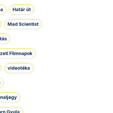
ja
Határ út
Mad Scientist
tás
zeti Filmnapok
videotéka
a
naljegy
rn Gyula