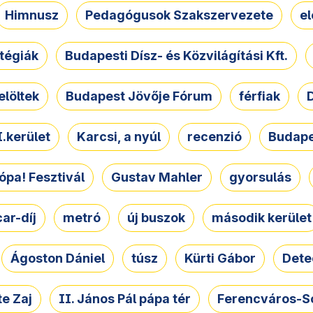
Himnusz
Pedagógusok Szakszervezete
e
atégiák
Budapesti Dísz- és Közvilágítási Kft.
elöltek
Budapest Jövője Fórum
férfiak
D
.kerület
Karcsi, a nyúl
recenzió
Budape
ópa! Fesztivál
Gustav Mahler
gyorsulás
ar-díj
metró
új buszok
második kerület
Ágoston Dániel
túsz
Kürti Gábor
Dete
e Zaj
II. János Pál pápa tér
Ferencváros-S