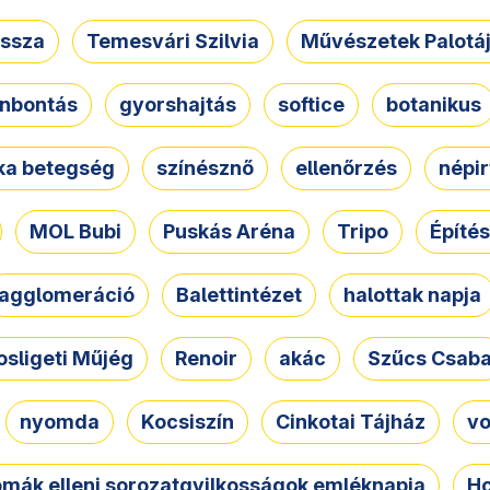
ssza
Temesvári Szilvia
Művészetek Palotá
nbontás
gyorshajtás
softice
botanikus
tka betegség
színésznő
ellenőrzés
népir
MOL Bubi
Puskás Aréna
Tripo
Építés
agglomeráció
Balettintézet
halottak napja
osligeti Műjég
Renoir
akác
Szűcs Csab
nyomda
Kocsiszín
Cinkotai Tájház
vo
omák elleni sorozatgyilkosságok emléknapja
Ho