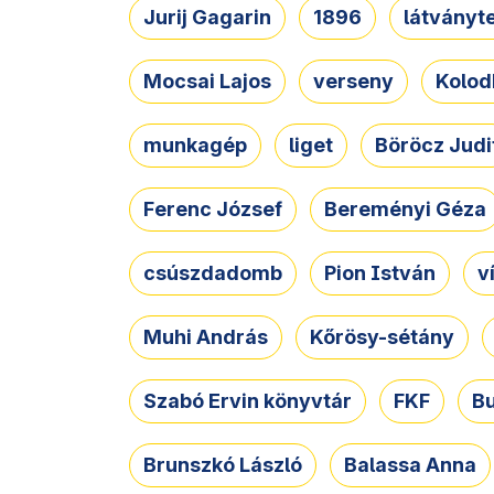
Jurij Gagarin
1896
látványt
Mocsai Lajos
verseny
Kolod
munkagép
liget
Böröcz Judi
Ferenc József
Bereményi Géza
csúszdadomb
Pion István
v
Muhi András
Kőrösy-sétány
Szabó Ervin könyvtár
FKF
B
Brunszkó László
Balassa Anna