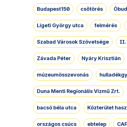
Budapest150
csőtörés
Óbud
Ligeti György utca
felmérés
Szabad Városok Szövetsége
II
Závada Péter
Nyáry Krisztián
múzeumösszevonás
hulladékgy
Duna Menti Regionális Vízmű Zrt.
bacsó béla utca
Közterület hasz
országos csúcs
ebtelep
CAF