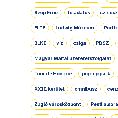
Szép Ernő
feladatok
színész
ELTE
Ludwig Múzeum
Parti
BLKE
víz
csiga
PDSZ
Magyar Máltai Szeretetszolgálat
Tour de Hongrie
pop-up park
XXII. kerület
omnibusz
cen
Zugló városközpont
Pesti alsór