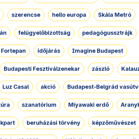
szerencse
hello europa
Skála Metró
zán
felügyelőbizottság
pedagógussztrájk
Fortepan
időjárás
Imagine Budapest
Budapesti Fesztiválzenekar
zászló
Kalau
Luz Casal
akció
Budapest-Belgrád vasútv
zúra
szanatórium
Miyawaki erdő
Arany
akpart
beruházási törvény
képzőművészet