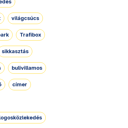
edés
t
világcsúcs
park
Trafibox
sikkasztás
s
bulivillamos
ő
címer
logosközlekedés