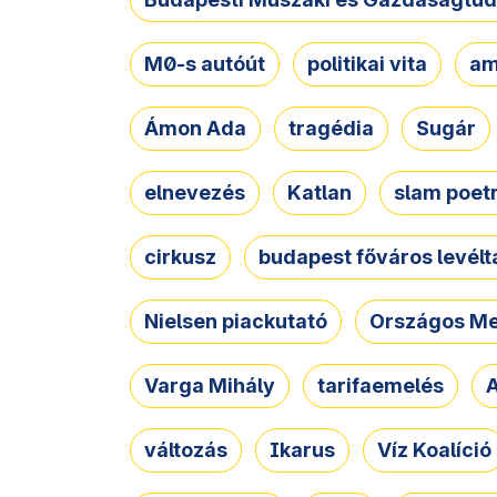
M0-s autóút
politikai vita
am
Ámon Ada
tragédia
Sugár
elnevezés
Katlan
slam poet
cirkusz
budapest főváros levélt
Nielsen piackutató
Országos Me
Varga Mihály
tarifaemelés
A
változás
Ikarus
Víz Koalíció