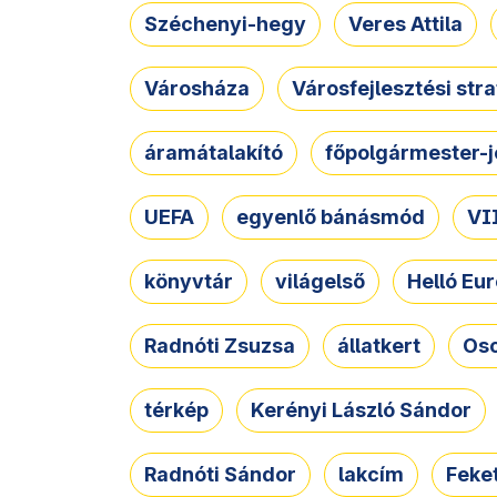
Széchenyi-hegy
Veres Attila
Városháza
Városfejlesztési str
áramátalakító
főpolgármester-j
UEFA
egyenlő bánásmód
VII
könyvtár
világelső
Helló Eur
Radnóti Zsuzsa
állatkert
Osc
térkép
Kerényi László Sándor
Radnóti Sándor
lakcím
Feket