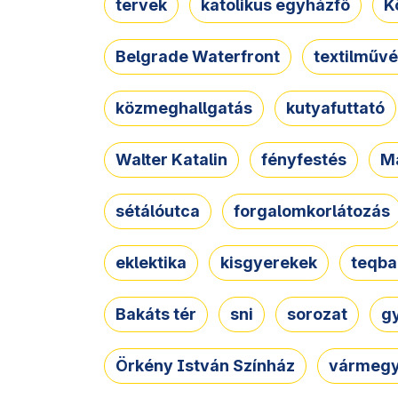
tervek
katolikus egyházfő
K
Belgrade Waterfront
textilművé
közmeghallgatás
kutyafuttató
Walter Katalin
fényfestés
M
sétálóutca
forgalomkorlátozás
eklektika
kisgyerekek
teqba
Bakáts tér
sni
sorozat
g
Örkény István Színház
vármegy