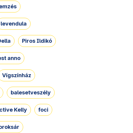
lemzés
levendula
ella
Piros Ildikó
st anno
Vígszínház
balesetveszély
ctive Kelly
foci
oroksár