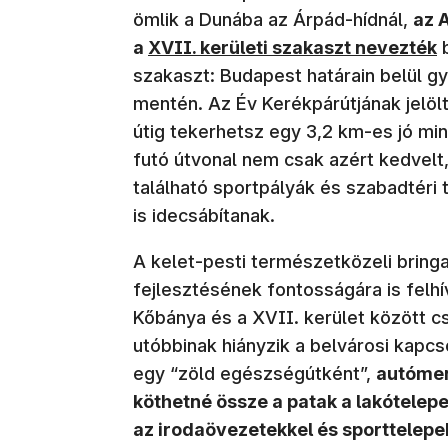
ömlik a Dunába az Árpád-hídnál,
az 
a
XVII. kerületi szakaszt nevezték
b
szakaszt: Budapest határain belül g
mentén. Az Év Kerékpárútjának jelöl
útig tekerhetsz egy 3,2 km-es jó mi
futó útvonal nem csak azért kedvelt
található sportpályák és szabadtér
is idecsábítanak.
A kelet-pesti természetközeli bring
fejlesztésének fontosságára is felhí
Kőbánya és a XVII. kerület között c
utóbbinak hiányzik a belvárosi kapc
egy “zöld egészségútként”,
autómen
köthetné össze a patak a lakótelepe
az irodaövezetekkel és sporttelepek