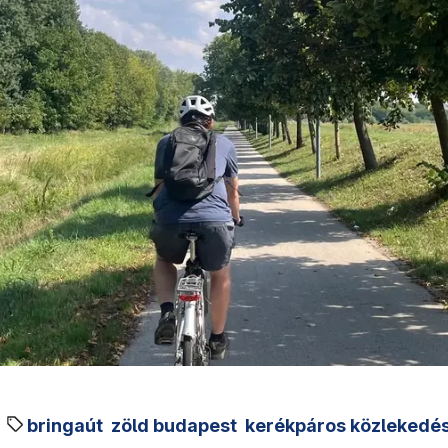
bringaút
zöld budapest
kerékpáros közlekedé