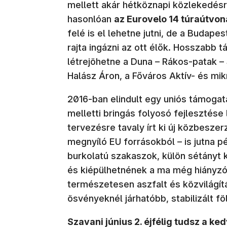
mellett akár hétköznapi közlekedés
hasonlóan
az Eurovelo 14 túraútvon
felé is el lehetne jutni, de a Budape
rajta ingázni az ott élők. Hosszabb 
létrejöhetne a Duna – Rákos-patak – 
Halász Áron, a Főváros Aktív- és mik
2016-ban elindult egy uniós támogat
melletti bringás folyosó fejlesztése
tervezésre tavaly írt ki új közbesze
megnyíló EU forrásokból – is jutna 
burkolatú szakaszok, külön sétányt k
és kiépülhetnének a ma még hiányzó
természetesen aszfalt és közvilágít
ösvényeknél járhatóbb, stabilizált fö
Szavani június 2. éjfélig tudsz a ke