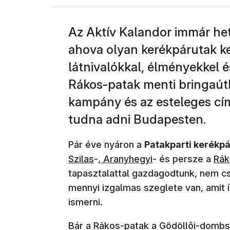
Az Aktív Kalandor immár het
ahova olyan kerékpárutak k
látnivalókkal, élményekkel é
Rákos-patak menti bringaút
kampány és az esteleges cím
tudna adni Budapesten.
Pár éve nyáron a
Patakparti kerékp
Szilas
-,
Aranyhegyi
- és persze a
Rák
tapasztalattal gazdagodtunk, nem cs
mennyi izgalmas szeglete van, amit 
ismerni.
Bár a Rákos-patak a Gödöllői-dombsá