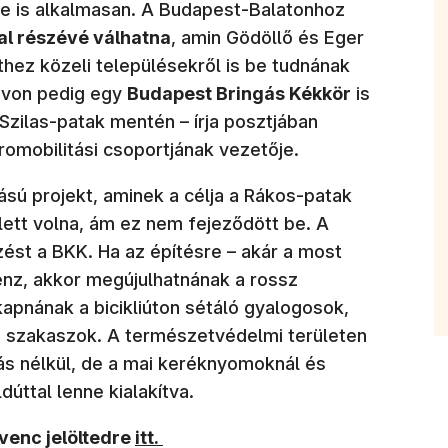
re is alkalmasan. A Budapest-Balatonhoz
al részévé válhatna
, amin Gödöllő és Eger
sthez közeli településekről is be tudnának
távon pedig egy
Budapest Bringás Kékkör
is
Szilas-patak mentén – írja posztjában
romobilitási csoportjának vezetője.
ású projekt, aminek a célja a Rákos-patak
 lett volna, ám ez nem fejeződött be. A
rzést a BKK. Ha az építésre – akár a most
pénz, akkor megújulhatnának a rossz
apnának a bicikliúton sétáló gyalogosok,
 szakaszok. A természetvédelmi területen
ás nélkül, de a mai keréknyomoknál és
ldúttal lenne kialakítva.
(új ablakban nyílik meg)
dvenc jelöltedre
itt.