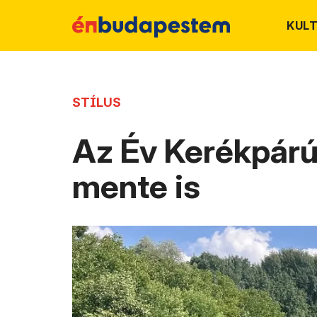
KUL
STÍLUS
Az Év Kerékpárú
mente is