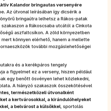
Aktív Kalandor bringautas versenyére
e. Az útvonal leírásában így dicsérik a
yönyörű bringaútra lelhetsz a Rákos-patak
t szakaszon a Rákoscsaba utcától a Cinkota
nőségű aszfaltcsíkon. A zöld környezetben
, mert könnyen elérhető, hanem a mellette
i tornaeszközök további mozgáslehetőségei
autakra és a kerékpáros tengely
vja a figyelmet ez a verseny, hiszen például
sak egy benőtt ösvényen lehet közlekedni,
solata. A hiányzó szakaszok összekötésével
tes, természetközeli útvonalként
ket a kertvárosokkal, a kirándulóhelyeket
kel, a belvárost a külsőkkel
, sportolás