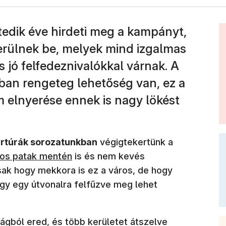
edik éve hirdeti meg a kampányt,
erülnek be, melyek mind izgalmas
s jó felfedeznivalókkal várnak. A
ban rengeteg lehetőség van, ez a
 elnyerése ennek is nagy lökést
ártúrák sorozatunkban
végigtekertünk a
os patak mentén
is és nem kevés
ak hogy mekkora is ez a város, de hogy
így egy útvonalra felfűzve meg lehet
gból ered, és több kerületet átszelve